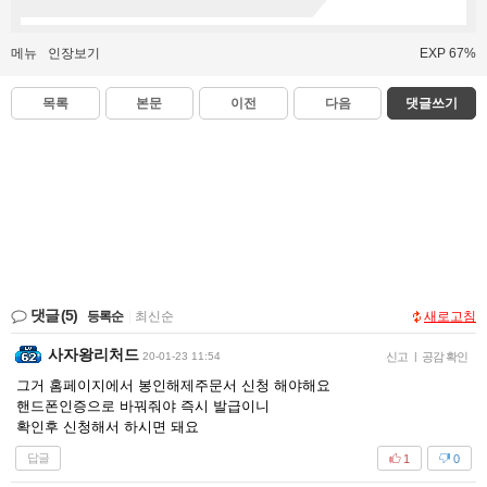
메뉴
인장보기
EXP 67%
목록
본문
이전
다음
댓글쓰기
댓글
(5)
등록순
|
최신순
새로고침
사자왕리처드
20-01-23 11:54
신고
|
공감 확인
그거 홈페이지에서 봉인해제주문서 신청 해야해요
핸드폰인증으로 바꿔줘야 즉시 발급이니
확인후 신청해서 하시면 돼요
답글
1
0