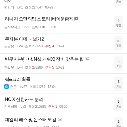
다?
댓글
병간다
Lv.1
조회 214644
03-29
리니지 오만의탑 스토리 [바이움황제]
0
댓글
뮤직뮤지크
Lv.3
조회 8004
10-30
무자본 아데나 벌기2
10
댓글
판알못
Lv.4
조회 250958
추천 4
10-24
반무자본(매냐, N샵 캐쉬X) 장비 맞추는 팁
3
댓글
판알못
Lv.4
조회 233286
추천 5
10-21
땁&크리 확률
1
댓글
혼존
Lv.67
조회 11284
12-04
NC X 신한카드 분석
3
댓글
갸루샹임
Lv.3
조회 215385
추천 1
09-20
데일리 패스 및 몬스터 도감
2
댓글