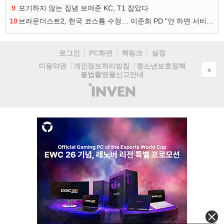
9
포기하지 않는 집념 보여준 KC, T1 잡았다
10
브라운더스트2, 한국 코스튬 수정… 이준희 PD "안 하면 서비스 지속 불가"
로그인
PC화면
퀵링크
설정
청소년보호정책
이용약관
개인정보처리방침
▲
불법촬영물신고안내
(주)
인
벤