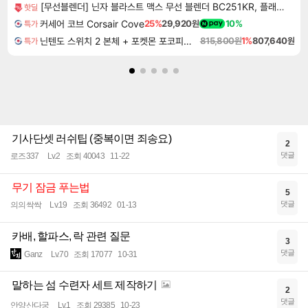
[무선블렌더] 닌자 블라스트 맥스 무선 블렌더 BC251KR, 플래티넘실버, 1개
핫딜
커세어 코브 Corsair Cove
25%
29,920원
10%
특가
닌텐도 스위치 2 본체 + 포켓몬 포코피아 + 포켓몬스터 레전드 ZA 닌텐도 스위치 2 에디션 번들
815,800원
1%
807,640원
특가
기사단셋 러쉬팁 (중복이면 죄송요)
2
댓글
로즈337
Lv.2
조회 40043
11-22
무기 잠금 푸는법
5
댓글
의의싹싹
Lv.19
조회 36492
01-13
카배, 할파스, 락 관련 질문
3
댓글
Ganz
Lv.70
조회 17077
10-31
말하는 섬 수련자 세트 제작하기
2
댓글
안양산다궁
Lv.1
조회 29385
10-23