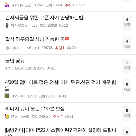
대항시대조조
Lv.65
조회 50764
추천 1
05-27
린저씨들을 위한 쿠폰 사기 안당하는법...
4
댓글
끠여운끄노
Lv.9
조회 28308
05-12
말섬 하루종일 사냥 가능한 곳
4
댓글
아니아니어
Lv.6
조회 228765
추천 1
04-22
꿀팁 공유
1
댓글
훈썸
Lv.13
조회 218043
04-18
4/10일 업데이트 검은 전함: 이제 무관,신관 먹기 매우 힘
8
듬...
댓글
King카마
Lv.78
조회 15393
04-11
리니지 뉴비 또는 무자본 보셈
5
댓글
끈님
Lv.60
조회 246530
추천 4
03-31
[bj병간다] 리마 PSS 시스템이란? 간단히 설명해 드립니
0