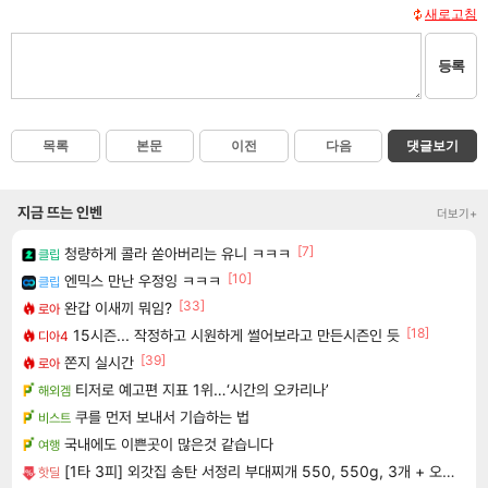
새로고침
등록
목록
본문
이전
다음
댓글보기
지금 뜨는 인벤
더보기+
[7]
청량하게 콜라 쏟아버리는 유니 ㅋㅋㅋ
클립
[10]
엔믹스 만난 우정잉 ㅋㅋㅋ
클립
[33]
완갑 이새끼 뭐임?
로아
[18]
15시즌... 작정하고 시원하게 썰어보라고 만든시즌인 듯
디아4
[39]
쫀지 실시간
로아
티저로 예고편 지표 1위…‘시간의 오카리나’
해외겜
쿠를 먼저 보내서 기습하는 법
비스트
국내에도 이쁜곳이 많은것 같습니다
여행
[1타 3피] 외갓집 송탄 서정리 부대찌개 550, 550g, 3개 + 오뚜기 라면사리, 110g, 1개, 1세트
핫딜