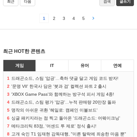
최근
다음
검색
글쓰기
1
2
3
4
5
최근 HOT한 콘텐츠
게임
IT
유머
연예
1
드래곤소드, 스팀 '압긍'…축하 댓글 달고 게임 코드 받자!
2
'문명 VII' 한국사 담은 '붓과 검' 컬렉션 파트 2 출시
3
'XBOX Game Pass'와 함께하는 방구석 피서 게임 4종!
4
드래곤소드, 스팀 평가 '압긍'...누적 판매량 20만장 돌파
5
명작의 아쉬운 귀환 '헤일로: 캠페인 이볼브드'
6
싱글 패키지라는 점 찍고 돌아온 '드래곤소드: 어웨이크닝'
7
메타크리틱 83점, '어센드 투 제로' 정식 출시!
8
고개 숙인 T1 임재현 감독대행, "이른 탈락에 죄송한 마음 뿐"