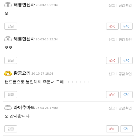
해룡면신사
20-03-16 22:34
신고
|
공감 확인
오
답글
0
0
해룡면신사
20-03-16 22:34
신고
|
공감 확인
오오
답글
0
0
황궁요리
20-10-27 18:08
신고
|
공감 확인
핸드폰으로 봉인해제 주문서 구매 ㄱㄱㄱㄱㄱㄱ
답글
0
0
라이추마트
26-04-24 17:00
신고
|
공감 확인
오 감사합니다
답글
0
0