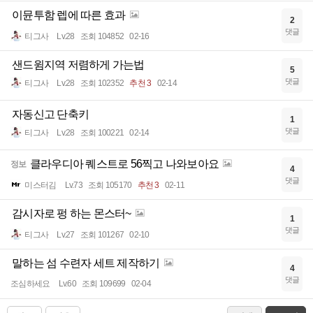
이뮨투함 렙에 따른 효과
2
댓글
티그사
Lv.28
조회 104852
02-16
샌드윔지역 저렴하게 가는법
5
댓글
티그사
Lv.28
조회 102352
추천 3
02-14
자동신고 단축키
1
댓글
티그사
Lv.28
조회 100221
02-14
클라우디아 퀘스트로 56찍고 나와보아요
정보
4
댓글
미스터김
Lv.73
조회 105170
추천 3
02-11
감시자로 펑 하는 몬스터~
1
댓글
티그사
Lv.27
조회 101267
02-10
말하는 섬 수련자 세트 제작하기
4
댓글
조심하세요
Lv.60
조회 109699
02-04