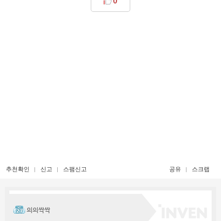
0
추천확인
신고
스팸신고
공유
스크랩
의의싹싹