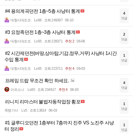
#4 용의계곡던전 1층~5층 사냥터 통계
4
댓글
대항시대조조
Lv.66
조회 249397
06-10
#3 요정족던전 1층~3층 사냥터 통계
2
댓글
대항시대조조
Lv.65
조회 228371
추천 2
06-06
#2 시간제던전(버땅,상아탑,기감,정무,거무) 사냥터 1시간
1
수입 통계
댓글
대항시대조조
Lv.65
조회 223711
추천 4
06-03
프레임 드랍 무조건 확인 하세요.
4
댓글
아르소나
Lv.85
조회 234617
추천 4
06-03
리니지 리마스터 불법자동작업장 횡포
1
댓글
죽탱기사
Lv.5
조회 13814
06-03
#1 글루디오던전 1층부터 7층까지 진주 VS 노진주 사냥
1
터 정리
댓글