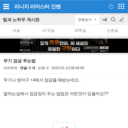
리니지 리마스터
인벤
팁과 노하우 게시판
전체보기
공
검
글
지
색
내글
내 댓글
10추글
인증글
on/off
쓰
기
무기 잠금 푸는법
의의싹싹
댓글: 5 개
조회:
0
2020-01-13 08:48:06
무기나 방어구 +4에서 잠금을 해놨는데요..
말하는섬에서 잠금장치 푸는 밥법은 어떤것이 있을까요??