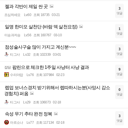
젤과 각반이 제일 싼 곳
3
댓글
조심하세요
Lv.60
조회 18735
03-21
일명 한미모 살천단 (바람 덱 살천요정)
1
댓글
이승과저승
Lv.56
조회 160767
03-10
점성술사구슬 많이 가지고 계신분~~~
3
댓글
티그사
Lv.32
조회 102339
03-01
팝린으로 체크한 1주일 사냥터 사냥 결과
잡담
9
댓글
수리야압
Lv.76
조회 107984
02-23
렙업 보너스경치 받기위해서 렙따하시는분(사망시 감소
0
경험치) 퍼옴
댓글
티그사
Lv.29
조회 106073
02-18
속성 무기 추타 완전 정복
3
댓글
아르소나
Lv.77
조회 117134
02-18