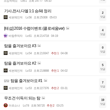
조심하세요
Lv.61
조회 14777
06-10
기사,전사,다엘 1:1 승/패 정리
2
댓글
세븐체인져
Lv.56
조회 25008
05-03
[테섭] 2016 수렵이벤트 (콜로세움ver)
4
댓글
바람추적자
Lv.61
조회 214718
04-19
탐을 즐겨보아요 #3
0
댓글
세븐체인져
Lv.54
조회 219347
추천 1
04-08
탐을 즐겨보아요 #2
5
댓글
세븐체인져
Lv.53
조회 218888
추천 1
04-02
탐을 즐겨보아요 #1
잡담
7
댓글
세븐체인져
Lv.53
조회 227376
추천 2
03-31
무조건 이득이 되는 탐
19
댓글
아르소나
Lv.78
조회 56720
추천 2
03-25