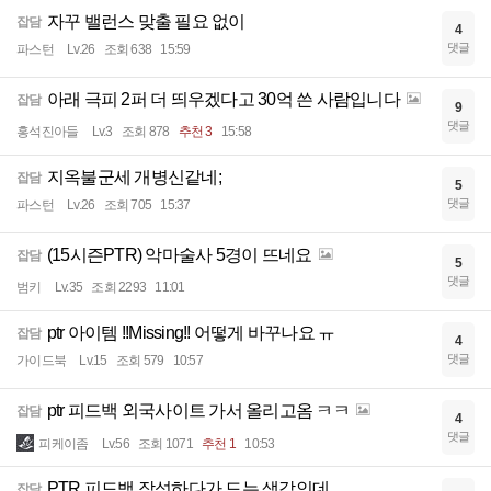
자꾸 밸런스 맞출 필요 없이
잡담
4
댓글
파스턴
Lv.26
조회 638
15:59
아래 극피 2퍼 더 띄우겠다고 30억 쓴 사람입니다
잡담
9
댓글
홍석진아들
Lv.3
조회 878
추천 3
15:58
지옥불군세 개병신같네;
잡담
5
댓글
파스턴
Lv.26
조회 705
15:37
(15시즌PTR) 악마술사 5경이 뜨네요
잡담
5
댓글
범키
Lv.35
조회 2293
11:01
ptr 아이템 !!Missing!! 어떻게 바꾸나요 ㅠ
잡담
4
댓글
가이드북
Lv.15
조회 579
10:57
ptr 피드백 외국사이트 가서 올리고옴 ㅋㅋ
잡담
4
댓글
피케이좀
Lv.56
조회 1071
추천 1
10:53
PTR 피드백 작성하다가 드는 생각인데
잡담