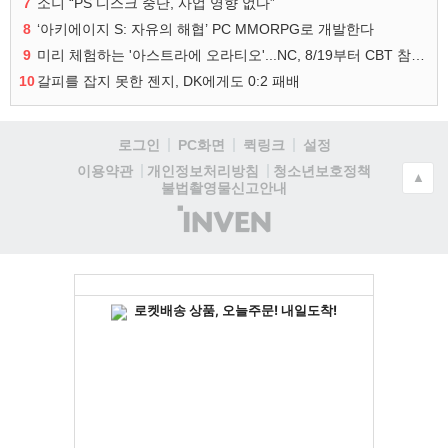
7
소니 “PS 디스크 중단, 사업 영향 없다”
8
‘아키에이지 S: 자유의 해협’ PC MMORPG로 개발한다
9
미리 체험하는 '아스트라에 오라티오'...NC, 8/19부터 CBT 참가자 모집
10
갈피를 잡지 못한 젠지, DK에게도 0:2 패배
로그인
PC화면
퀵링크
설정
청소년보호정책
이용약관
개인정보처리방침
▲
불법촬영물신고안내
(주)
인
벤