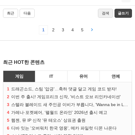
최근
다음
검색
글쓰기
1
2
3
4
5
최근 HOT한 콘텐츠
게임
IT
유머
연예
1
드래곤소드, 스팀 '압긍'…축하 댓글 달고 게임 코드 받자!
2
이번 주 출시! 게임프리크 신작, '비스트 오브 리인카네이션'
3
스텔라 블레이드 새 주인공 이비가 부릅니다, 'Wanna be in LOVE' 뮤비 공개
4
가레나·포켓페어, ‘팰월드 온라인’ 2026년 출시 예고
5
웹젠, 뮤 IP 신작 '뮤 테오스' 상표권 출원
6
디바 잇는 '오버워치 한국 영웅', 메카 파일럿 디몬 나온다