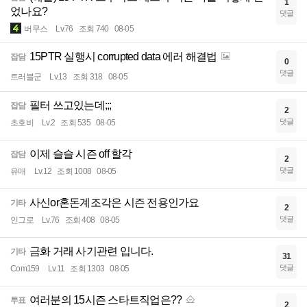
1
었나요?
댓글
버무스
Lv.76
조회 740
08-05
15PTR 실행시 corrupted data 에러 해결법
잡담
0
댓글
트러블군
Lv.13
조회 318
08-05
필터 쓰고있는데;;;
잡담
2
댓글
초호비
Lv.2
조회 535
08-05
이제 슬슬 시즌 off 할각
잡담
2
댓글
유매
Lv.12
조회 1008
08-05
사신or혼돈계조각은 시즌 전용인가요
기타
2
댓글
인그로
Lv.76
조회 408
08-05
금화 거래 사기관련 입니다.
기타
31
댓글
Com159
Lv.11
조회 1303
08-05
여러분의 15시즌 스타트직업은??
투표
2