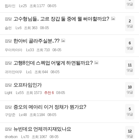
댓글
힙라인
Lv.25
조회 1177
08-05
고수형님들.. 고르 장갑 둘 중에 뭘 써야할까요?
잡담
2
댓글
솔런
Lv.6
조회 363
08-05
한아비 골라주실분..??
잡담
6
댓글
우아하아아
Lv.33
조회 710
08-05
고행8인데 스펙업 어떻게 하면될까요?
잡담
11
댓글
귀까만여우
Lv.1
조회 644
08-05
오프타임인가
잡담
10
댓글
Light
Lv.55
조회 1573
추천 6
08-05
증오의 메아리 이거 정채가 뭔가요?
잡담
5
댓글
구양준
Lv.48
조회 1184
08-05
뉴빈데요 언제까지재밌나요
잡담
12
댓글
shortson
Lv.70
조회 1067
08-05