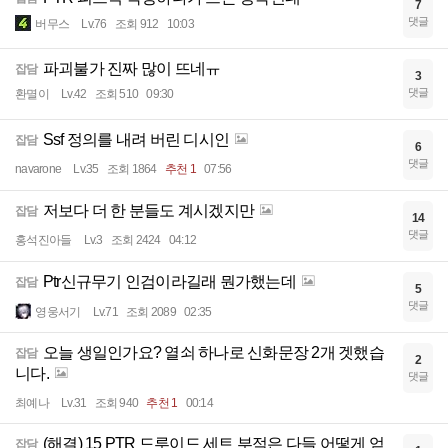
7
댓글
버무스
Lv.76
조회 912
10:03
파괴불가 진짜 많이 뜨네ㅠ
잡담
3
댓글
환멸이
Lv.42
조회 510
09:30
Ssf 정의를 내려 버린 디시인
잡담
6
댓글
navarone
Lv.35
조회 1864
추천 1
07:56
저보다 더 한 분들도 계시겠지만
잡담
14
댓글
홍석진아들
Lv.3
조회 2424
04:12
Ptr신규무기 인검이라길래 뭔가했는데
잡담
5
댓글
영웅서기
Lv.71
조회 2089
02:35
오늘 생일인가요? 열쇠 하나로 신화문장 2개 겟했습
잡담
2
니다.
댓글
최예나
Lv.31
조회 940
추천 1
00:14
(해결) 15 PTR 드루이드 세트 부적은 다들 어떻게 얻
잡담