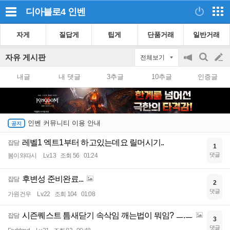
디아블로4
인벤
자게
질답게
팁게
단품거래
일반거래
자유 게시판
전체보기
공
검
글
지
색
내글
내 댓글
3추글
10추글
인증글
on/off
쓰
기
인벤 커뮤니티 이용 안내
레벨1 엑트1부터 하고있는데요 릴머시기..
잡담
1
댓글
봄이와따시
Lv.13
조회 56
01:24
후변성 준비완료...
잡담
2
댓글
가원건우
Lv.22
조회 104
01:08
시즌퀘스트 틈새닫기 속삭임 깨는법이 뭐임? ㅡ.ㅡ
잡담
3
댓글