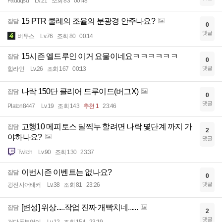
Faddqsd
Lv.21
조회 83
00:48
15 PTR 쿨레의 조율의 분광경 안주나요?
잡담
0
댓글
버무스
Lv.76
조회 80
00:14
15시즌 엘드루인 이거 요물이네요ㅋㅋㅋㅋㅋㅋ
잡담
0
댓글
힙라인
Lv.26
조회 167
00:13
나락 150단 클리어 드루이드(버그X)
잡담
0
댓글
Platon8447
Lv.19
조회 143
추천 1
23:46
고행10 메피토스 딜찍누 할려면 나락 몇단계 까지 가
잡담
2
야하나요?
댓글
Twitch
Lv.90
조회 130
23:37
이번시즌 이벤트는 없나요?
잡담
0
댓글
광전사어태커
Lv.38
조회 81
23:26
[변성] 위상.....작업 진짜 개빡치네......
잡담
2
댓글