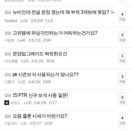
검단동부엉이
Lv.12
조회 154
23:19
뉴비인데 전설 문장 꼈는데 왜 부적 3개밖에 못낌?
잡담
4
댓글
Faddqsd
Lv.21
조회 255
21:37
고유템에 위상각인하는거 어찌하는건가요?
잡담
3
댓글
구양준
Lv.48
조회 219
20:44
문양업그레이드 짜릿한순간
잡담
1
댓글
미이륵블
Lv.14
조회 261
20:39
ptr 시즌보석 사용되는거 맞나요??
잡담
3
댓글
키룽이
Lv.32
조회 284
19:08
15 PTR 신규 보석 사용 질문!
잡담
0
댓글
버무스
Lv.76
조회 276
17:17
요즘 졸룬 시세가 어떤가요?
잡담
4
댓글
이칼국수
Lv.5
조회 377
16:59