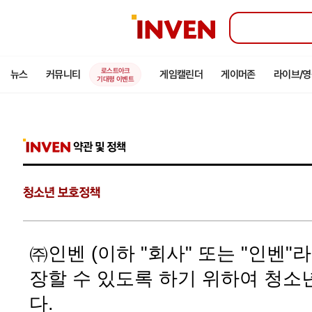
인
벤
로스트아크
뉴스
커뮤니티
게임캘린더
게이머존
라이브/
기대평 이벤트
㈜인벤 (이하 "회사" 또는 "인벤"
장할 수 있도록 하기 위하여 청소
다.