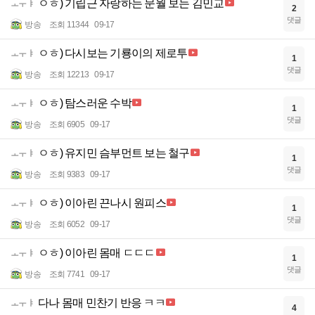
ㅇㅎ) 기립근 자랑하는 문월 보는 김민교
ㅗㅜㅑ
2
댓글
방송
조회 11344
09-17
ㅇㅎ) 다시보는 기룡이의 제로투
ㅗㅜㅑ
1
댓글
방송
조회 12213
09-17
ㅇㅎ) 탐스러운 수박
ㅗㅜㅑ
1
댓글
방송
조회 6905
09-17
ㅇㅎ) 유지민 슴부먼트 보는 철구
ㅗㅜㅑ
1
댓글
방송
조회 9383
09-17
ㅇㅎ) 이아린 끈나시 원피스
ㅗㅜㅑ
1
댓글
방송
조회 6052
09-17
ㅇㅎ) 이아린 몸매 ㄷㄷㄷ
ㅗㅜㅑ
1
댓글
방송
조회 7741
09-17
다나 몸매 민찬기 반응 ㅋㅋ
ㅗㅜㅑ
4