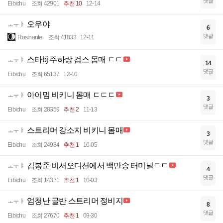
댓글
Eibichu
조회 42901
추천 10
12-14
오우야
ㅗㅜㅑ
6
댓글
Rosinante
조회 41833
12-11
스타bj 주하랑 검스 몸매 ㄷㄷ
ㅗㅜㅑ
14
댓글
Eibichu
조회 65137
12-10
아이밈 비키니 몸매 ㄷㄷㄷ
ㅗㅜㅑ
3
댓글
Eibichu
조회 28359
추천 2
11-13
스트리머 강소지 비키니 몸매
ㅗㅜㅑ
3
댓글
Eibichu
조회 24984
추천 1
10-05
김봉준 비서오디션에서 백만송 터미널ㄷㄷ
ㅗㅜㅑ
4
댓글
Eibichu
조회 14331
추천 1
10-03
엄청난 골반 스트리머 정비지
ㅗㅜㅑ
8
댓글
Eibichu
조회 27670
추천 1
09-30