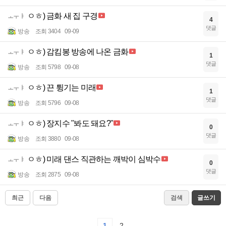
ㅇㅎ) 금화 새 집 구경
ㅗㅜㅑ
4
댓글
방송
조회 3404
09-09
ㅇㅎ) 감킴봉 방송에 나온 금화
ㅗㅜㅑ
1
댓글
방송
조회 5798
09-08
ㅇㅎ) 끈 튕기는 미래
ㅗㅜㅑ
1
댓글
방송
조회 5796
09-08
ㅇㅎ) 장지수 "봐도 돼요?"
ㅗㅜㅑ
0
댓글
방송
조회 3880
09-08
ㅇㅎ) 미래 댄스 직관하는 깨박이 심박수
ㅗㅜㅑ
0
댓글
방송
조회 2875
09-08
최근
다음
검색
글쓰기
1
2