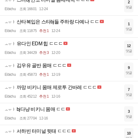
ㅗㅜㅑ
2
댓글
Eibichu
조회 16601
12-24
산타복입은 스타bj들 주하랑 다예나 ㄷㄷ
ㅗㅜㅑ
1
댓글
Eibichu
조회 11875
추천 1
12-24
유다인 EDM 힙 ㄷㄷㄷ
ㅗㅜㅑ
12
댓글
Eibichu
조회 34429
추천 3
12-20
김우유 골반 몸매 ㄷㄷㄷ
ㅗㅜㅑ
9
댓글
Eibichu
조회 45873
추천 1
12-19
까망 비키니 몸매 제로투 간바레 ㄷㄷㄷ
ㅗㅜㅑ
7
댓글
Eibichu
조회 45212
추천 1
12-16
bj다냥 비키니 몸매 ㄷㄷ
ㅗㅜㅑ
3
댓글
Eibichu
조회 27704
12-16
서하빈 터미널 뒷태 ㄷㄷㄷ
ㅗㅜㅑ
10