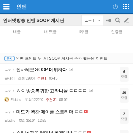
인벤
인터넷방송 인벤 SOOP 게시판
ㅗㅜㅑ
공
검
글
지
색
내글
내 댓글
3추글
인증글
on/off
쓰
기
인벤 포인트 두 배! SOOP 게시판 주간 활동왕 이벤트
집사레오 SOOP 데뷔하다
ㅗㅜㅑ
6
댓글
곱사리
조회 32604
추천 1
06-15
ㅎㅇ 방송복귀한 고라니율 ㄷㄷㄷㄷ
ㅗㅜㅑ
49
댓글
Eibichu
조회 122240
추천 31
05-02
미드가 꽉찬 메이플 스트리머 ㄷㄷ
ㅗㅜㅑ
2
댓글
Eibichu
조회 35164
12-25
스타bj 연또 터미널 몸매대박 ㄷㄷㄷ