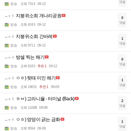
댓글
방송
조회 7314
09-12
지붕위소희 개나리공원
ㅗㅜㅑ
0
댓글
방송
조회 4243
09-12
지붕위소희 간바레
ㅗㅜㅑ
1
댓글
방송
조회 9711
09-12
방셀 찍는 해기
ㅗㅜㅑ
0
댓글
방송
조회 6183
추천 1
09-12
ㅇㅎ) 뒷태 미인 해기
ㅗㅜㅑ
1
댓글
방송
조회 19651
추천 1
09-09
ㅎㅂ) 고라니율 - 터미널 (Back)
ㅗㅜㅑ
2
댓글
방송
조회 11088
09-09
ㅇㅎ) 엉덩이 긁는 금화
ㅗㅜㅑ
1
댓글
방송
조회 9594
09-09