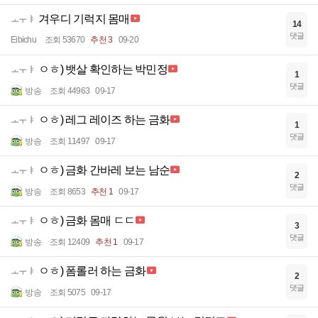
겨우디 기럭지 몸매
ㅗㅜㅑ
14
댓글
Eibichu
조회 53670
추천 3
09-20
ㅇㅎ) 뱃살 확인하는 박민정
ㅗㅜㅑ
1
댓글
방송
조회 44963
09-17
ㅇㅎ) 레그 레이즈 하는 금화
ㅗㅜㅑ
1
댓글
방송
조회 11497
09-17
ㅇㅎ) 금화 간바레 보는 남순
ㅗㅜㅑ
2
댓글
방송
조회 8653
추천 1
09-17
ㅇㅎ) 금화 몸매 ㄷㄷ
ㅗㅜㅑ
3
댓글
방송
조회 12409
추천 1
09-17
ㅇㅎ) 폼롤러 하는 금화
ㅗㅜㅑ
2
댓글
방송
조회 5075
09-17