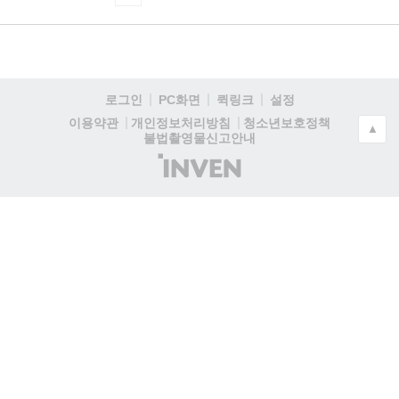
로그인
PC화면
퀵링크
설정
청소년보호정책
이용약관
개인정보처리방침
▲
불법촬영물신고안내
(주)
인
벤