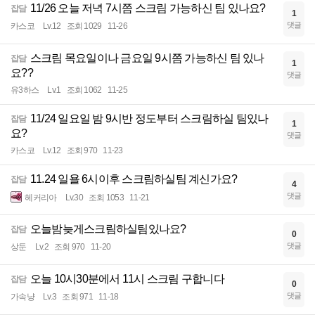
11/26 오늘 저녁 7시쯤 스크림 가능하신 팀 있나요?
잡담
1
댓글
카스코
Lv.12
조회 1029
11-26
스크림 목요일이나 금요일 9시쯤 가능하신 팀 있나
잡담
1
요??
댓글
유3하스
Lv.1
조회 1062
11-25
11/24 일요일 밤 9시반 정도부터 스크림하실 팀있나
잡담
1
요?
댓글
카스코
Lv.12
조회 970
11-23
11.24 일욜 6시이후 스크림하실팀 계신가요?
잡담
4
댓글
헤커리아
Lv.30
조회 1053
11-21
오늘밤늦게스크림하실팀있나요?
잡담
0
댓글
상둔
Lv.2
조회 970
11-20
오늘 10시30분에서 11시 스크림 구합니다
잡담
0
댓글
가속냥
Lv.3
조회 971
11-18