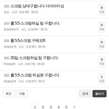
스크림 상대구합니다 다이아이상
잡담
0
댓글
헌승
Lv.2
조회 952
06-21
롤 5:5 스크림하실 팀 구합니다.
잡담
0
댓글
Evershine74
Lv.1
조회 867
06-21
롤 5:5스크림 구해요!!!
잡담
0
댓글
Angel공백
Lv.1
조회 901
06-19
20일 스크림하실 팀 구합니다.
잡담
0
댓글
Poroward
Lv.5
조회 784
06-19
롤 5:5 스크림 하실분 구합니다
잡담
1
댓글
Angel공백
Lv.1
조회 970
06-17
최근
다음
검색
글쓰기
1
2
3
4
5