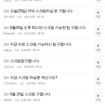
원영장
Lv.1
조회 1138
06-25
오늘(25일) 저녁 스크림하실 분 구합니다
잡담
0
댓글
연수학18
Lv.1
조회 1105
06-25
6월26일 오후 10시반 스크림 가능한 팀 구합니다.
잡담
0
댓글
Poroward
Lv.5
조회 1014
06-25
지금 바로 스크림 가능하신 팀 구합니다.
잡담
0
댓글
개털남
Lv.2
조회 902
06-24
스크림팀구합니다.
잡담
0
댓글
고대프트
Lv.1
조회 835
06-24
지금 스크림 하실분 계신가요?
잡담
0
댓글
기적의한타
Lv.1
조회 910
06-23
6월 23일 스크림 구합니다
잡담
0
댓글
Tkench
Lv.4
조회 945
06-22