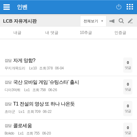
인벤
LCB 자유게시판
전체보기
공
검
글
지
색
내글
내 댓글
10추글
인증글
on/off
쓰
기
자게 망함?
잡담
0
댓글
무지개목도리
Lv.10
조회 378
06-04
국산 모바일 게임 '슈팅스타' 출시
잡담
0
댓글
디아3먹튀
Lv.1
조회 758
06-26
T1 전설의 영상 또 하나 나온듯
잡담
0
댓글
초야군
Lv.1
조회 709
06-22
콜로세움
잡담
0
댓글
Bokdo
Lv.1
조회 755
06-20