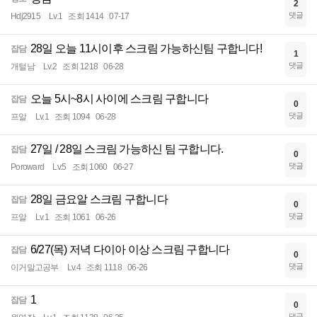
2
댓글
Hdj2915
Lv.1
조회 1414
07-17
28일 오늘 11시이후 스크림 가능하신팀 구합니다!
잡담
1
댓글
개털남
Lv.2
조회 1218
06-28
오늘 5시~8시 사이에 스크림 구합니다
잡담
0
댓글
프알
Lv.1
조회 1094
06-28
27일 / 28일 스크림 가능하신 팀 구합니다.
잡담
0
댓글
Poroward
Lv.5
조회 1060
06-27
28일 금요알 스크림 구합니다
잡담
0
댓글
프알
Lv.1
조회 1061
06-26
6/27(목) 저녁 다이아 이상 스크림 구합니다
잡담
0
댓글
이거말고공부
Lv.4
조회 1118
06-26
1
잡담
0
댓글