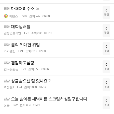
마격때려주소
잡담
0
댓글
비핸스
Lv.89
조회 747
06-10
대학생배틀
잡담
0
댓글
김병만휴잭맨
Lv.2
조회 808
01-29
롤의 위대한 위엄
잡담
0
댓글
카카켈빈
Lv.1
조회 823
12-08
겜잘하고싶당
잡담
0
댓글
겁나못된놈
Lv.1
조회 858
09-16
상금받으신 팀 있나요;?
잡담
0
댓글
박성현1
Lv.4
조회 1080
01-07
오늘 밤이든 새벽이든 스크림하실팀구합니다.
잡담
0
댓글
상둔
Lv.2
조회 954
11-27