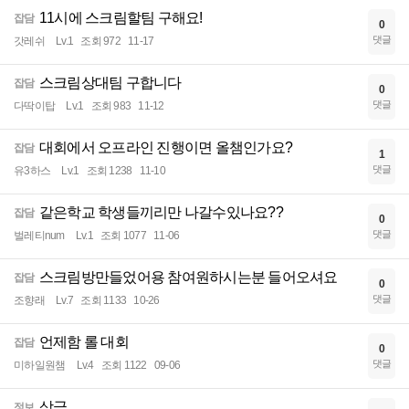
11시에 스크림할팀 구해요!
잡담
0
댓글
갓레쉬
Lv.1
조회 972
11-17
스크림상대팀 구합니다
잡담
0
댓글
다딱이탑
Lv.1
조회 983
11-12
대회에서 오프라인 진행이면 올챔인가요?
잡담
1
댓글
유3하스
Lv.1
조회 1238
11-10
같은학교 학생들끼리만 나갈수있나요??
잡담
0
댓글
벌레티num
Lv.1
조회 1077
11-06
스크림방만들었어용 참여원하시는분 들어오셔요
잡담
0
댓글
조향래
Lv.7
조회 1133
10-26
언제함 롤 대회
잡담
0
댓글
미하일원챔
Lv.4
조회 1122
09-06
상금
정보