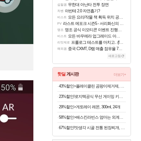
무한대 아난타 전투 장면
섭컬겜
아반테 2.0 자연흡기?
차벤
모든 요리/작물 책 획득 위치 공략 (36개) - 미식가 도전과제
비스트
라스트 에포크 시즌5 - 서리화신의 분노 티저
PV
명조 공식 이모티콘 이벤트 진행해봤습니다! 참여부터 추첨까지????
명조
모든 바우에라 업그레이드 아이템 획득 위치 공략 (89개)
비스트
프롤로그 테스트를 마치고.. (feat. 리아)
리밋제로
중국 CXMT, D램 매출 점유율 7%…글로벌 4위로 부상
해외겜
새로고침
핫딜
게시판
더보기+
43%할인>플레이클린 곰팡이제거제, 500ml, 1개
23%할인!로지텍공식 무선 게이밍 키보드 화이트, 갈축
29%할인>게토레이 레몬, 300ml, 24개
58%할인>배스킨라빈스 엄마는 외계인 초코볼, 32g, 6개입, 2개
67%할인!맛생각 시골 전통 된장찌개, 600g, 5개