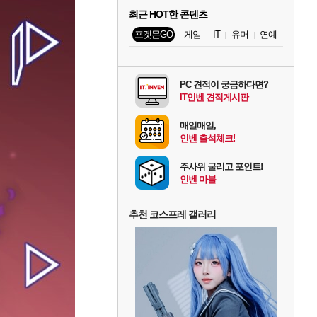
최근 HOT한 콘텐츠
포켓몬GO
게임
IT
유머
연예
PC 견적이 궁금하다면?
IT인벤 견적게시판
매일매일,
인벤 출석체크!
주사위 굴리고 포인트!
인벤 마블
추천 코스프레 갤러리