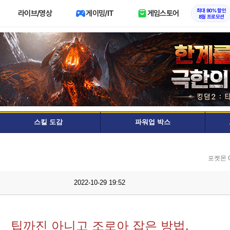
최대 90% 할인
라이브/영상
게이밍/IT
게임스토어
8월 프로모션
스킬 도감
파워업 박스
포켓몬 
2022-10-29 19:52
팁까진 아니고 조로아 잡은 방법.