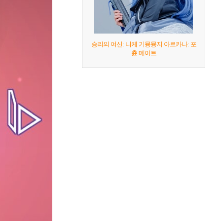
승리의 여신: 니케 기묭묭지 아르카나: 포
츈 메이트