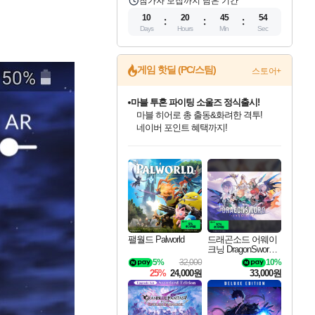
참가자 모집까지 남은 기간
10
20
45
53
Days
Hours
Min
Sec
게임 핫딜 (PC/스팀)
스토어+
귀무자: 검의 길 예약 판매 중!
10% 할인과
이니&베니 혜택까지!
인벤게임즈 8월 특별 할인!
드래곤소드: 어웨이크닝 입점!
문명 7 특별 할인!
마블 투혼 파이팅 소울즈 정식출시!
비스트 오브 리인카네이션 정식 출시!
커세어 코브 출시 기념 할인!
더 렐릭 퍼스트 가디언 정식 출시
베데스다 40주년 기념 할인 중!
캡콤 프렌차이즈 할인 진행 중!
캡콤 일부 상품 상시 할인
스타워즈 은하계 레이서
로블록스 기프트 카드 공식 입점
인기 퍼블리셔 모음!
스팀으로 만나는 드래곤소드!
조선&고려 DLC 출시 예정
마블 히어로 총 출동&화려한 격투!
게임프릭 신작 IP
해적'섬'을 발전시키자!
설화x하드코어 액션!
베데스다의 명작들을
몬헌, 바하 등 인기 IP를
몬헌 와일즈 & 드래곤즈 도그마2
인벤게임즈에서 10% 추가 적립
Robux를 가장 안전하고
최대 90% 할인가를 만나보세요!
네이버혜택과 함께 만나보세요!
50%할인&추가 적립까지!
네이버 포인트 혜택까지!
네이버 혜택가와 함께 예약하세요!
할인&네이버혜택으로 만나보세요!
네이버페이 혜택과 만나보세요!
40주년 프로모션으로 만나보세요!
할인가에 만나보세요!
일부 에디션 상시 할인!
혜택으로 예약 판매 중
편안하게 충전하세요
팰월드 Palworld
드래곤소드 어웨이
크닝 DragonSword A
wakening
5%
32,000
10%
25%
24,000원
33,000원