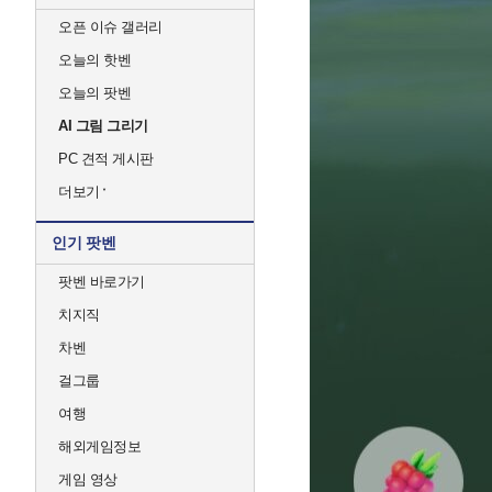
오픈 이슈 갤러리
오늘의 핫벤
오늘의 팟벤
AI 그림 그리기
PC 견적 게시판
더보기
인기 팟벤
팟벤 바로가기
치지직
차벤
걸그룹
여행
해외게임정보
게임 영상