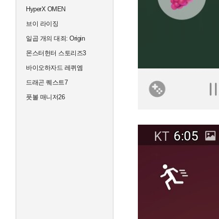
HyperX OMEN
브이 라이징
일곱 개의 대죄: Origin
몬스터헌터 스토리즈3
바이오하자드 레퀴엠
드래곤 퀘스트7
풋볼 매니저26