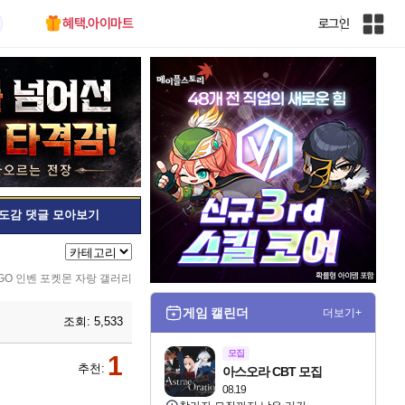
혜택.아이마트
로그인
인
벤
전
체
사
이
트
맵
도감 댓글 모아보기
GO 인벤 포켓몬 자랑 갤러리
게임 캘린더
더보기+
조회:
5,533
모집
1
추천:
아스오라 CBT 모집
08.19