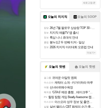
새로고침
오늘의 치지직
오늘의 SOOP
26년 7월 팔로우 상승량 TOP 30 - 월간 치지직
잡담
치지직 애플TV 앱 출시
정보
룩삼 니니 초대석 안내
정보
봉누도2 두 번째 티저 - 일상
클립
2026 치지직 이리대회 오픈컵 안내
정보
더보기+
오늘의 팟벤
오늘의 핫벤
귀여운 아일릿 원희
걸그룹
캐릭터 소개 - 카가미하라 하루
아스오라
선녀바위해수욕장
여행
‘GTA 6’ 예판 흥행…테이크투 “내부 예상 크게 넘어”
해외겜
힐링 탐험 게임 Bearly Awesome 챕터 1 트레일러
PV
아스오라 성우 정보 및 출연작 모음
아스오라
실버 팰리스 CBT 화제의 순간·후기 모음
실팰