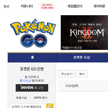
로스트아크
뉴스
커뮤니티
게임캘린더
게이머존
기대평 이벤트
홈
포켓몬 도감
포켓몬 GO 인벤
주소보기
복사
로그인하고
출석보상
받으세요!
이브잉91
로그인
회원가입
ID/PW 찾기