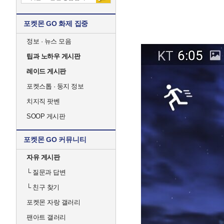
포켓몬 GO 화제 집중
정보 · 뉴스 모음
팁과 노하우 게시판
레이드 게시판
포켓스톱 · 둥지 정보
치지직 팟벤
SOOP 게시판
포켓몬 GO 커뮤니티
자유 게시판
└
질문과 답변
└
친구 찾기
포켓몬 자랑 갤러리
팬아트 갤러리