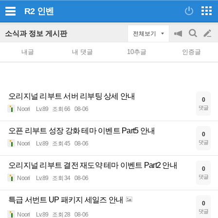
R2
인벤
소식과 정보 게시판
전체보기
공
검
글
지
색
내글
내 댓글
10추글
인증글
on/off
쓰
기
오리지널 리부트 서버 리부팅 상세 안내
0
댓글
Noori
Lv.89
조회 66
08-06
오픈 리부트 성장 강화 테마 이벤트 Part5 안내
0
댓글
Noori
Lv.89
조회 45
08-06
오리지널 리부트 결전 재도약 테마 이벤트 Part2 안내
0
댓글
Noori
Lv.89
조회 34
08-06
특급 서번트 UP 패키지 세일즈 안내
0
댓글
Noori
Lv.89
조회 28
08-06