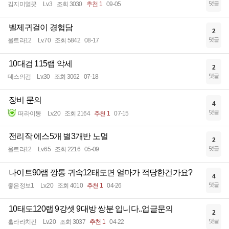
댓글
김지미열끗
Lv.3
조회 3030
추천 1
09-05
벨제귀걸이 경험담
2
댓글
울트라12
Lv.70
조회 5842
08-17
10대검 115랩 악세
2
댓글
데스의검
Lv.30
조회 3062
07-18
장비 문의
4
댓글
떠라이몽
Lv.20
조회 2164
추천 1
07-15
전리작 에스5개 별3개반 노멀
2
댓글
울트라12
Lv.65
조회 2216
05-09
나이트90랩 깡통 귀속12태도면 얼마가 적당한건가요?
4
댓글
좋은정보1
Lv.20
조회 4010
추천 1
04-26
10태도120랩 9강셋 9대방 쌍분 입니다..업글문의
2
댓글
훌라라치킨
Lv.20
조회 3037
추천 1
04-22