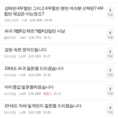
강태반 4무힘반 그리고 4무힘반 분반 여러분 선택은? 4무
2
힘반 체감은 어는정도?
댓글
오픈스피두
Lv.6
조회 2496
04-09
파괴 3렙6강 레전 5렙4강일반 사냥
5
댓글
울트라12
Lv.62
조회 2761
03-12
검방 숙련 문의드립니다
2
댓글
데스의검
Lv.29
조회 1934
02-27
10태도 파괴 질문좀 드리겠습니다
3
댓글
데스의검
Lv.28
조회 2269
02-18
마미중갑 질문좀하겠습니다
3
댓글
데스의검
Lv.28
조회 1980
추천 1
02-12
10 태도 악세 일격반지 질문좀 드리겠습니다
4
댓글
데스의검
Lv.28
조회 2160
02-08