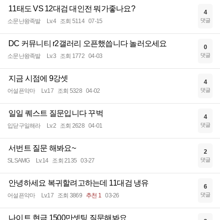
11태도 VS 12대검 대인전 뭐가좋나요?
4
댓글
소문난왕족발
Lv.4
조회 5114
07-15
DC 커뮤니티 r2갤러리 오픈했씁니다 놀러오세요
0
댓글
소문난왕족발
Lv.3
조회 1772
04-03
지금 시점에 9강셋
4
댓글
어설픈악마
Lv.17
조회 5328
04-02
일일 퀘스트 질문입니다 꾸벅
4
댓글
입닫구일해라
Lv.2
조회 2628
04-01
서번트 질문 해봐요~
2
댓글
SLSAMG
Lv.14
조회 2135
03-27
안녕하세요 복귀할려고하는데 11대검 냉유
6
댓글
어설픈악마
Lv.17
조회 3869
추천 1
03-26
나이트 현금 1500만셋팅 질문해봐요