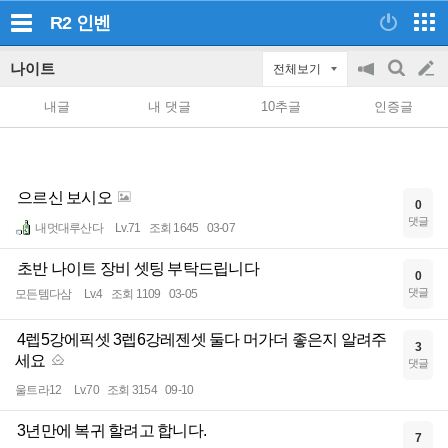
R2
인벤
나이트
전체보기
공
검
글
지
색
내글
내 댓글
10추글
인증글
on/off
쓰
기
으르신 보시오
0
댓글
내멋대루산다
Lv.71
조회 1645
03-07
초반 나이트 장비 셋팅 부탁드립니다
0
댓글
모든템다삼
Lv.4
조회 1109
03-05
4렙5강에픽셋 3렙6강레젠셋 둘다 머가더 좋은지 알려주
3
세요
댓글
울트라12
Lv.70
조회 3154
09-10
3년만에 복귀 할려고 합니다.
7