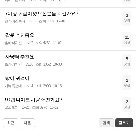
7이상 귀걸이 있으신분들 계신가요?
3
댓글
엘라미스특파
Lv.18
조회 3589
12-18
갑옷 추천좀요
11
댓글
훌라라치킨
Lv.17
조회 4231
11-02
사냥터 추천요
5
댓글
훌라라치킨
Lv.16
조회 3362
10-30
방어 귀걸이
1
댓글
기뉴특전대
Lv.14
조회 3993
10-16
90랩 나이트 사냥 어떤가요?
2
댓글
꿀꿀오리
Lv.21
조회 3976
10-12
최근
다음
검색
글쓰기