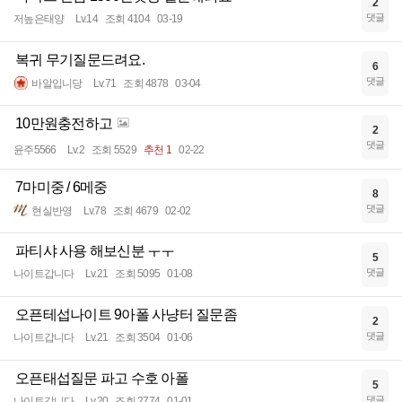
2
댓글
저높은태양
Lv.14
조회 4104
03-19
복귀 무기질문드려요.
6
댓글
바알입니당
Lv.71
조회 4878
03-04
10만원충전하고
2
댓글
윤주5566
Lv.2
조회 5529
추천 1
02-22
7마미중 / 6메중
8
댓글
현실반영
Lv.78
조회 4679
02-02
파티샤 사용 해보신분 ㅜㅜ
5
댓글
나이트갑니다
Lv.21
조회 5095
01-08
오픈테섭나이트 9아폴 사냥터 질문좀
2
댓글
나이트갑니다
Lv.21
조회 3504
01-06
오픈태섭질문 파고 수호 아폴
5
댓글
나이트갑니다
Lv.20
조회 2774
01-01