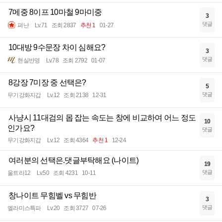
7메중 8이프 10마철 9마미중
3
댓글
펴난
Lv.71
조회 2837
추천 1
01-27
10대방 9수문장 차이 심해요?
3
댓글
현실반영
Lv.78
조회 2792
01-07
8강장 7미장 중 선택은?
5
댓글
무기강화지갑
Lv.12
조회 2138
12-31
사냥시 11대검의 몹 잡는 속도는 창에 비교하여 어느 정도
10
인가요?
댓글
무기강화지갑
Lv.12
조회 4364
추천 1
12-24
여러분의 선택은.댓글부탁해요 (나이트)
19
댓글
울트라12
Lv.50
조회 4231
10-11
창나이트 무힘벨 vs 무힘반
3
댓글
엘라미스특파
Lv.20
조회 3727
07-26