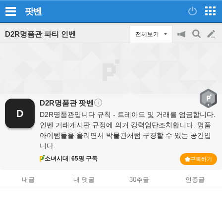
팟벤
D2R명품관 파티 인벤
전체보기
공
검
글
지
색
on/off
쓰
기
D2R명품관
팟벤
D
D2R명품관입니다 규칙 - 트레이드 및 거래를 엄금합니다.
인벤 거래게시판 규정에 의거 강력엄단조치합니다. 명품
아이템들을 올리면서 박물관처럼 구경할 수 있는 공간입
니다.
소녀시대
65명 구독
구독하기
내글
내 댓글
30추글
인증글