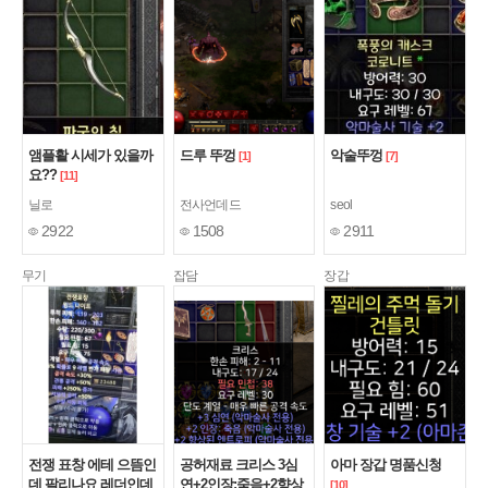
앰플활 시세가 있을까
드루 뚜껑
악술뚜껑
[1]
[7]
요??
[11]
닐로
전사언데드
seol
2922
1508
2911
무기
잡담
장갑
전쟁 표창 에테 으뜸인
공허재료 크리스 3심
아마 장갑 명품신청
데 팔리나요 레더인데
연+2인장:죽음+2향상
[10]