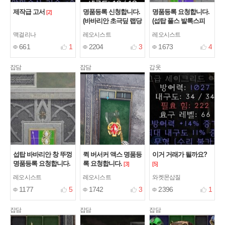
제작급 고서
명품등록 신청합니다.
명품등록 요청합니다.
[2]
(바바리안 초극딮 랩당
(섭탑 풀스 발록스피
뚜껑)
어)
[8]
[1]
맥걸리나
레오시스트
레오시스트
661
1
2204
3
1673
4
잡담
잡담
갑옷
섭탑 바바리안 창 뚜껑
퀵 버서커 액스 명품등
이거 거래가 될까요?
명품등록 요청합니다.
록 요청합니다.
[3]
[5]
레오시스트
레오시스트
와켓몬삽질
1177
5
1742
3
2396
1
잡담
잡담
잡담