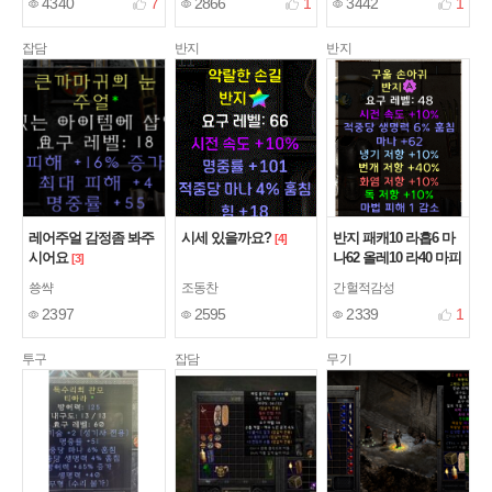
4340
7
2866
1
3442
1
잡담
반지
반지
레어주얼 감정좀 봐주
시세 있을까요?
반지 패캐10 라흡6 마
[4]
시어요
나62 올레10 라40 마피
[3]
1
[2]
쑝쌱
조동찬
간헐적감성
2397
2595
2339
1
투구
잡담
무기