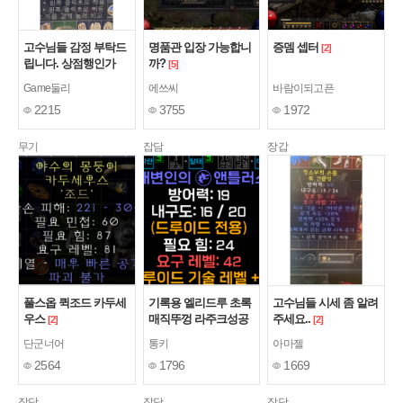
고수님들 감정 부탁드
명품관 입장 가능합니
증뎀 셉터
[2]
립니다. 상점행인가
까?
[5]
요?
[3]
Game둘리
에쓰씨
바람이되고픈
2215
3755
1972
무기
잡담
장갑
풀스옵 퀵조드 카두세
기록용 엘리드루 초록
고수님들 시세 좀 알려
우스
매직뚜껑 라주크성공
주세요..
[2]
[2]
단군너어
통키
아마젤
2564
1796
1669
잡담
잡담
잡담