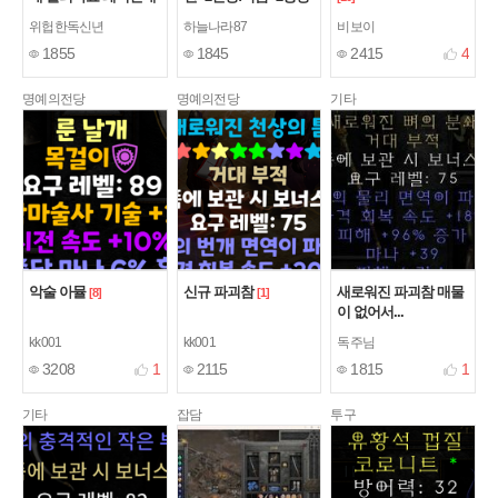
된 엔트로피
[6]
[2]
위헙한독신년
하늘나라87
비보이
1855
1845
2415
4
명예의전당
명예의전당
기타
악술 아뮬
신규 파괴참
새로워진 파괴참 매물
[8]
[1]
이 없어서...
kk001
kk001
독주님
3208
1
2115
1815
1
기타
잡담
투구