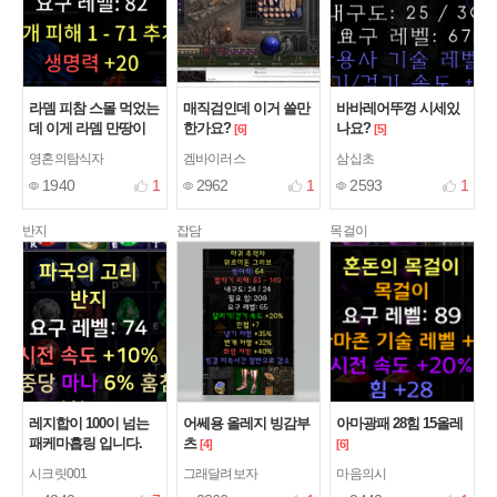
라뎀 피참 스몰 먹었는
매직검인데 이거 쓸만
바바레어뚜껑 시세있
데 이게 라뎀 만땅이
한가요?
나요?
[6]
[5]
얼만가요?
[2]
영혼의탐식자
겜바이러스
삼십초
1940
1
2962
1
2593
1
반지
잡담
목걸이
레지합이 100이 넘는
어쎄용 올레지 빙감부
아마광패 28힘 15올레
패케마흡링 입니다.
츠
[4]
[6]
[14]
시크릿001
그래달려보자
마음의시