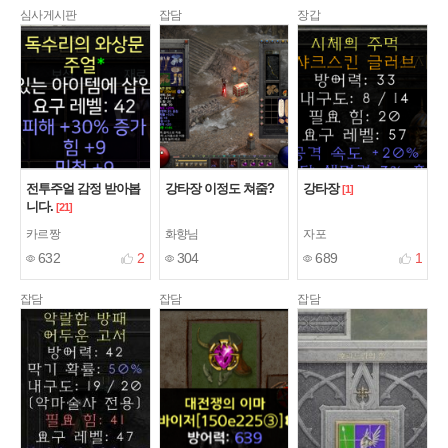
심사게시판
잡담
장갑
전투주얼 감정 받아봅
강타장 이정도 쳐줌?
강타장
[1]
니다.
[21]
카르짱
화향님
자포
632
2
304
689
1
잡담
잡담
잡담