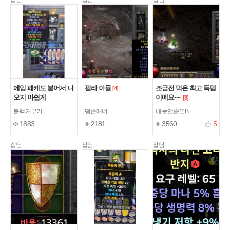
에잉 패캐도 붙어서 나
팔라 아뮬
조금전 먹은 최고 득템
[4]
오지 아쉽게
이예요~~
[8]
블랙거부기
떵손매너
내눈엔슬픈B
1883
2181
3560
5
잡담
잡담
잡담