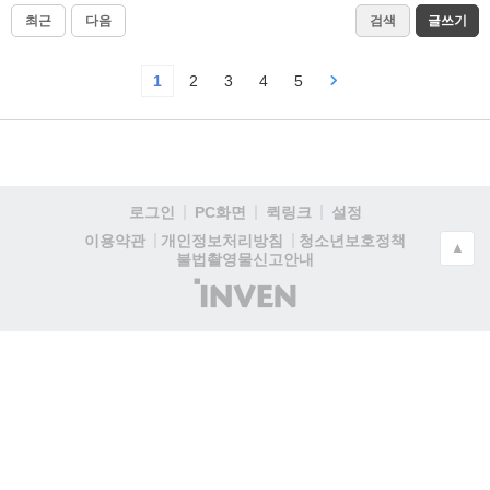
최근
다음
검색
글쓰기
1
2
3
4
5
로그인
PC화면
퀵링크
설정
청소년보호정책
이용약관
개인정보처리방침
▲
불법촬영물신고안내
(주)
인
벤