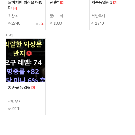
짭이지만 최선을 다했
괜춘?
지존듀얼링 2
[2]
[3]
다.
[1]
최창조
쭌이아빠
적방무시
2740
2
1833
2740
반지
지존급 듀얼링
[2]
적방무시
2278