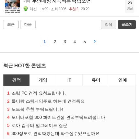
무인매장 계속터는 촉법소년
기타
23
댓글
치킨
Lv.99
조회 2306
추천 2
20:29
최근
다음
검색
글쓰기
1
2
3
4
5
최근 HOT한 콘텐츠
견적
게임
IT
유머
연예
1
조립 PC 견적 요청드립니다.
2
롤이랑 스팀게임주로 하는데 견적좀요
3
노트북 추천 부탁드립니다!
4
모니터포함 300 화이트컨셉 견적부탁드려봅니다
5
로아 컴퓨터 업그레이드 질문
6
300정도로 견적짜봤는데 봐주실수있으실까요