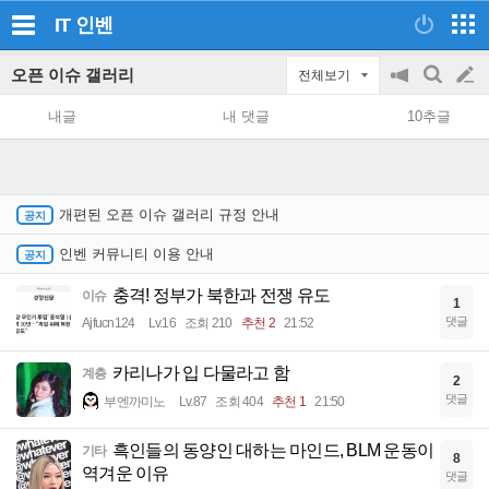
IT
인벤
오픈 이슈 갤러리
전체보기
공
검
글
지
색
내글
내 댓글
10추글
on/off
쓰
기
개편된 오픈 이슈 갤러리 규정 안내
인벤 커뮤니티 이용 안내
충격! 정부가 북한과 전쟁 유도
이슈
1
댓글
Ajfucn124
Lv.16
조회 210
추천 2
21:52
카리나가 입 다물라고 함
계층
2
댓글
부엔까미노
Lv.87
조회 404
추천 1
21:50
흑인들의 동양인 대하는 마인드, BLM 운동이
기타
8
역겨운 이유
댓글