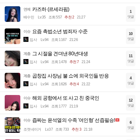
카즈하 (르세라핌)
연예
1
댓글
배수민
Lv.35
조회 557
추천 2
21:27
요즘 촉법소년 범죄자 수준
이슈
10
댓글
입사
Lv.94
조회 1167
21:26
그 시절을 견뎌낸 80년대생
계층
11
댓글
입사
Lv.94
조회 1478
추천 7
21:24
곱창집 사장님 불 쇼에 외국인들 반응
계층
4
댓글
입사
Lv.94
조회 1626
추천 4
21:22
해외 공항에서 또 사고 친 중국인
이슈
12
댓글
입사
Lv.94
조회 1777
21:19
즙짜는 윤석열의 수족 '여인형' 선즙필승!
이슈
6
댓글
조졋네이거
Lv.37
조회 733
추천 3
21:18