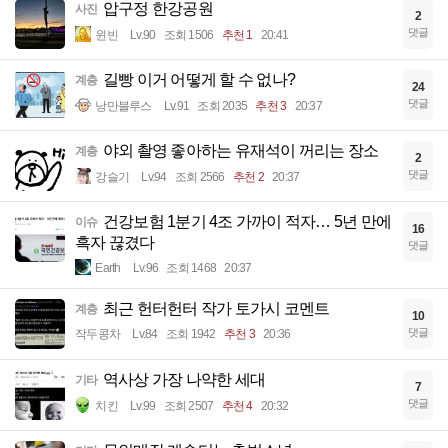
압구정 한강공원
사진
2
댓글
윈빈
Lv.90
조회 1506
추천 1
20:41
길빵 이거 어떻게 할 수 없나?
계층
24
댓글
낭만블루스
Lv.91
조회 2035
추천 3
20:37
야외 촬영 좋아하는 유재석이 꺼리는 장소
계층
2
댓글
강슬기
Lv.94
조회 2566
추천 2
20:37
건강보험 1분기 4조 가까이 적자… 5년 만에
이슈
16
흑자 끊겼다
댓글
Earth
Lv.96
조회 1468
20:37
최근 헌터헌터 작가 토가시 코멘트
계층
10
댓글
작두콩차
Lv.84
조회 1942
추천 3
20:36
역사상 가장 나약한 세대
기타
7
댓글
치킨
Lv.99
조회 2507
추천 4
20:32