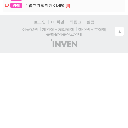
10
연예
[8]
수염그린 백지헌.이채영
로그인
PC화면
퀵링크
설정
청소년보호정책
이용약관
개인정보처리방침
▲
불법촬영물신고안내
(주)
인
벤