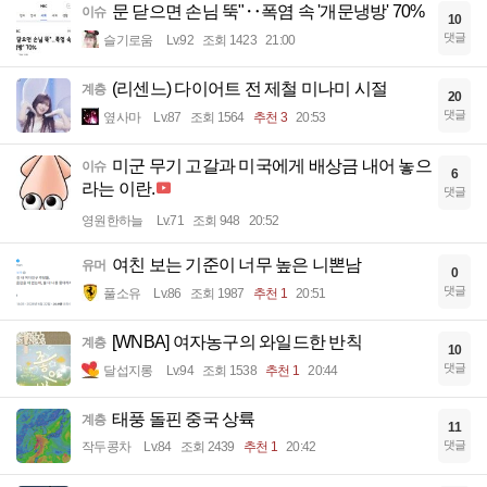
문 닫으면 손님 뚝"‥폭염 속 '개문냉방' 70%
이슈
10
댓글
슬기로움
Lv.92
조회 1423
21:00
(리센느) 다이어트 전 제철 미나미 시절
계층
20
댓글
옆사마
Lv.87
조회 1564
추천 3
20:53
미군 무기 고갈과 미국에게 배상금 내어 놓으
이슈
6
라는 이란.
댓글
영원한하늘
Lv.71
조회 948
20:52
여친 보는 기준이 너무 높은 니뽄남
유머
0
댓글
풀소유
Lv.86
조회 1987
추천 1
20:51
[WNBA] 여자농구의 와일드한 반칙
계층
10
댓글
달섭지롱
Lv.94
조회 1538
추천 1
20:44
태풍 돌핀 중국 상륙
계층
11
댓글
작두콩차
Lv.84
조회 2439
추천 1
20:42