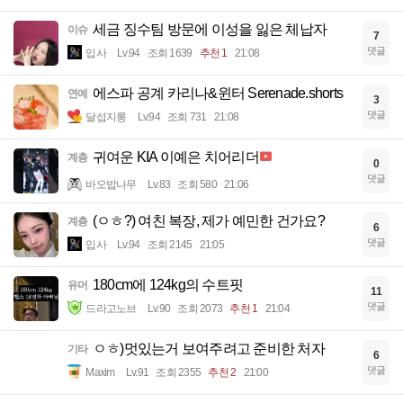
세금 징수팀 방문에 이성을 잃은 체납자
이슈
7
댓글
입사
Lv.94
조회 1639
추천 1
21:08
에스파 공계 카리나&윈터 Serenade.shorts
연예
3
댓글
달섭지롱
Lv.94
조회 731
21:08
귀여운 KIA 이예은 치어리더
계층
0
댓글
바오밥나무
Lv.83
조회 580
21:06
(ㅇㅎ?) 여친 복장, 제가 예민한 건가요?
계층
6
댓글
입사
Lv.94
조회 2145
21:05
180cm에 124kg의 수트핏
유머
11
댓글
드라고노브
Lv.90
조회 2073
추천 1
21:04
ㅇㅎ)멋있는거 보여주려고 준비한 처자
기타
6
댓글
Maxim
Lv.91
조회 2355
추천 2
21:00