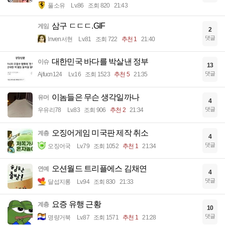
풀소유
Lv.86
조회 820
21:43
삼구 ㄷㄷㄷ.GIF
게임
2
댓글
Inven서현
Lv.81
조회 722
추천 1
21:40
대한민국 바다를 박살낸 정부
이슈
13
댓글
Ajfucn124
Lv.16
조회 1523
추천 5
21:35
이놈들은 무슨 생각일까나
유머
4
댓글
우유리78
Lv.83
조회 906
추천 2
21:34
오징어게임 미국판 제작 취소
계층
4
댓글
오징어국
Lv.79
조회 1052
추천 1
21:34
오션월드 트리플에스 김채연
연예
4
댓글
달섭지롱
Lv.94
조회 830
21:33
요증 유행 근황
계층
10
댓글
명량거북
Lv.87
조회 1571
추천 1
21:28