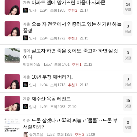
아파트 엘베 망가뜨린 아줌마 사과문
계층
14
댓글
입사
Lv.94
조회 1955
추천 2
21:17
오늘 자 전국에서 인증하고 있는 신기한 하늘
계층
3
풍경
댓글
입사
Lv.94
조회 1772
추천 1
21:15
살고자 하면 죽을 것이오, 죽고자 하면 살것
유머
3
이다
댓글
백합에이슬
Lv.57
조회 1401
추천 1
21:12
10년 우정 깨버리기..
계층
3
댓글
입사
Lv.94
조회 1713
추천 1
21:12
제주산 옥돔 레전드
계층
10
댓글
입사
Lv.94
조회 2033
21:10
드론 잡겠다고 63억 써놓고 '쿨쿨'‥드론 부
이슈
3
서질까봐?
댓글
슬기로움
Lv.92
조회 1359
추천 2
21:09