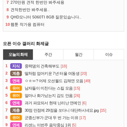
7
270만원 견적 한번만 봐주세용
8
견적한번만 봐주세용..
9
QHD모니터 5060TI 8GB 질문있습니다..
10
웹툰 작가용 컴퓨터
오픈 이슈 갤러리 화제글
오늘의 화제
주간
월간
이슈
1
지식
[18]
중력댐의 건축해부도
2
계층
[20]
딸처럼 업어키운 7년 터울 여동생
3
연예
[49]
ㅇㅎㅂ? 어제 오션월드 김채연 모음
4
유머
[15]
남자들이 미친다는 스킬 모음
5
유머
[26]
얼마나 화가났는지 감도 안옴
6
연예
[6]
과거 파묘되서 현재 난리난 연예인
7
계층
[15]
30점 만점에 29점을 쏘다니 대단하시네요.jpg
8
유머
[17]
군종신부가 군대 두 번 가는 이유
9
연예
[5]
리센느 이번주 음악중심 1위