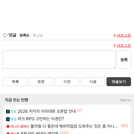
댓글
등록순
|
최신순
새로고침
새로고침
등록
목록
본문
이전
다음
댓글보기
지금 뜨는 인벤
더보기+
[7]
2026 치지직 이리대회 오픈컵 안내
정보
마크 RPG 고민하는 이경민?
클립
[40]
똘끼형 다 좋은데 해외작업장 도와주는 짓은 좀 아니지않냐?
리니지 클래식
[155]
8월 9일 썬데이 메이플
메이플