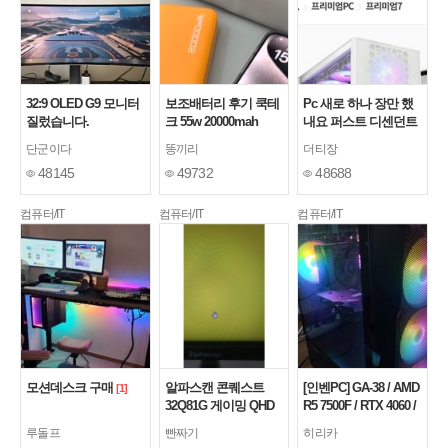
32:9 OLED G9 모니터
보조배터리 후기 쿡테
Pc 새로 하나 장만 했
질렀습니다.
크 55w 20000mah
내요 퍼스트 디센던트
때문에
단군이다
똥끼리
더티장
48145
49732
48688
컴퓨터/IT
컴퓨터/IT
컴퓨터/IT
모션데스크 구매
알파스캔 콘퀘스트
[인벤PC] GA-38 / AMD
[1]
32Q81G 게이밍 QHD
R5 7500F / RTX 4060 /
165 무결점 32인치 평
중급 게이밍 PC / 조립
루돌프
빤짜기
히리카
면
컴퓨터 / EVENT PC!
[2]