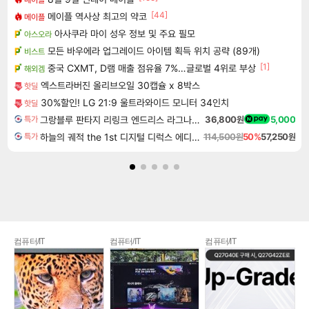
[44]
메이플 역사상 최고의 약코
메이플
아사쿠라 마이 성우 정보 및 주요 필모
아스오라
모든 바우에라 업그레이드 아이템 획득 위치 공략 (89개)
비스트
[1]
중국 CXMT, D램 매출 점유율 7%…글로벌 4위로 부상
해외겜
엑스트라버진 올리브오일 30캡슐 x 8박스
핫딜
30%할인! LG 21:9 울트라와이드 모니터 34인치
핫딜
그랑블루 판타지 리링크 엔드리스 라그나로크 업그레이드 킷 Granblue Fantasy Relink Endless Ragnarok Upgrade Kit DLC
36,800원
5,000
특가
하늘의 궤적 the 1st 디지털 디럭스 에디션 Sora no Kiseki the 1st Digital Deluxe Edition
114,500원
50%
57,250원
특가
컴퓨터/IT
컴퓨터/IT
컴퓨터/IT