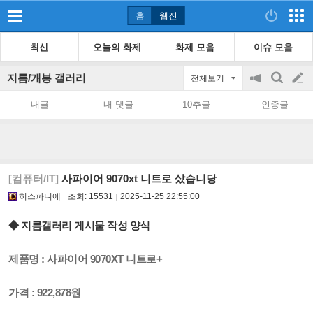
홈
웹진
최신
오늘의 화제
화제 모음
이슈 모음
지름/개봉 갤러리
전체보기
공
검
글
지
색
내글
내 댓글
10추글
인증글
on/off
쓰
기
[컴퓨터/IT]
사파이어 9070xt 니트로 샀습니당
히스파니에
조회:
15531
2025-11-25 22:55:00
◆ 지름갤러리 게시물 작성 양식
제품명 : 사파이어 9070XT 니트로+
가격 :
922,878원