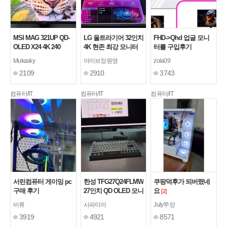
MSI MAG 321UP QD-
LG 울트라기어 32인치
FHD->Qhd 업글 모니
OLED X24 4K 240
4K 현존 최강 모니터
터를 구입후기
구매
Mukasky
아이브장원영
zola09
2109
2910
3743
컴퓨터/IT
컴퓨터/IT
컴퓨터/IT
서린컴퓨터 게이밍 pc
한성 TFG27Q24FLMW
쿠팡덕후가 되버렸네
구매 후기
27인치 QD OLED 모니
요
[2]
터
[1]
비류
사파이아
July쭈앙
3919
4921
8571