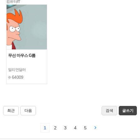
컴퓨터/IT
무선 마우스 G름
밀리언달러
64009
최근
다음
검색
글쓰기
1
2
3
4
5