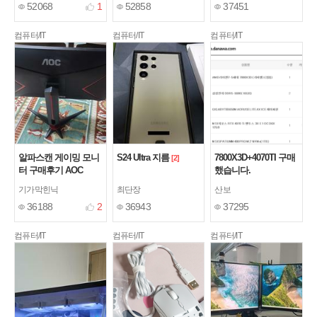
52068
1
52858
37451
구입했습니다
컴퓨터/IT
컴퓨터/IT
컴퓨터/IT
알파스캔 게이밍 모니
S24 Ultra 지름
7800X3D+4070TI 구매
[2]
터 구매후기 AOC
했습니다.
Q27G2S/EU
[1]
기가막힌닉
최단장
산보
36188
2
36943
37295
컴퓨터/IT
컴퓨터/IT
컴퓨터/IT