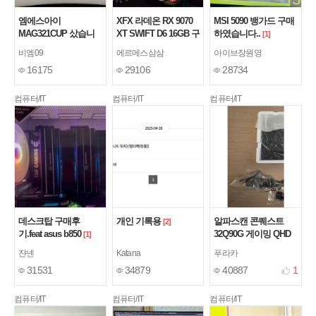
엠에스아이
XFX 라데온 RX 9070
MSI 5090 뱅가드 구매
MAG321CUP 샀습니
XT SWIFT D6 16GB 구
하였습니다..
[1]
당~
매 사용기.
[1]
비엠09
에르메스삼삼
아이브장원영
16175
29106
28734
컴퓨터/IT
컴퓨터/IT
컴퓨터/IT
데스크탑 구매후
개인 기록용
알파스캔 콘퀘스트
[2]
기.feat asus b850
32Q90G 게이밍 QHD
[1]
모니터 후기
쟌넨
Katana
푸라카
31531
34879
40887
1
컴퓨터/IT
컴퓨터/IT
컴퓨터/IT