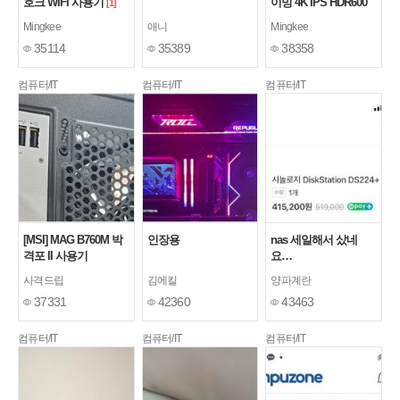
호크 WIFI 사용기
이밍 4K IPS HDR600
[1]
무결점 사용기
Mingkee
애니
Mingkee
35114
35389
38358
컴퓨터/IT
컴퓨터/IT
컴퓨터/IT
[MSI] MAG B760M 박
인장용
nas 세일해서 샀네
격포 II 사용기
요…
사격드립
김에킬
양파계란
37331
42360
43463
컴퓨터/IT
컴퓨터/IT
컴퓨터/IT