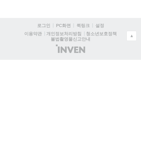
로그인
PC화면
퀵링크
설정
청소년보호정책
이용약관
개인정보처리방침
▲
불법촬영물신고안내
(주)
인
벤