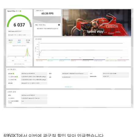
6950XT에서 이번에 광군절 할인 맞아 업글했습니다