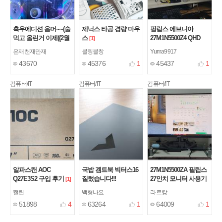
흑우에디션 음머~~(술
제닉스 타공 경량 마우
필립스 에브니아
먹고 올린거 이제((2월
스
27M1N5500Z4 QHD
[1]
19일))알아서 수정함)
170 프리싱크 HDR 400
은재천재만재
블링블창
Yuma9917
게이밍 무결점 27인치
[2]
43670
45376
1
45437
1
모니터
[1]
컴퓨터/IT
컴퓨터/IT
컴퓨터/IT
알파스캔 AOC
국밥 겜트북 빅터스16
27M1N5500ZA 필립스
Q27E3S2 구입 후기
질렀습니다!!!
27인치 모니터 사용기
[1]
쨀린
백형나요
라르캉
51898
4
63264
1
64009
1