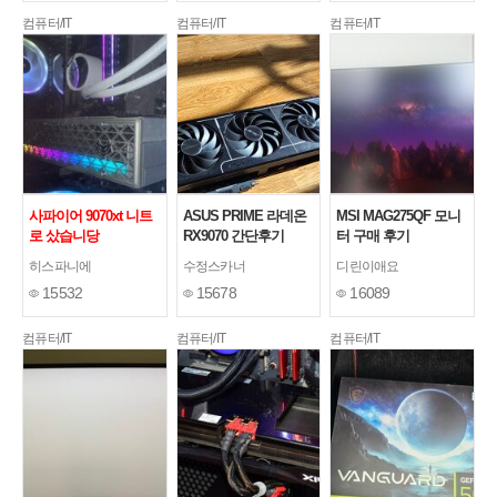
컴퓨터/IT
컴퓨터/IT
컴퓨터/IT
사파이어 9070xt 니트
ASUS PRIME 라데온
MSI MAG275QF 모니
로 샀습니당
RX9070 간단후기
터 구매 후기
히스파니에
수정스카너
디린이애요
15532
15678
16089
컴퓨터/IT
컴퓨터/IT
컴퓨터/IT