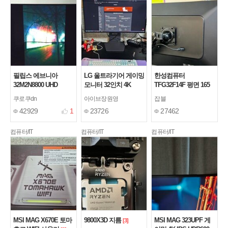
필립스 에브니아
LG 울트라기어 게이밍
한성컴퓨터
32M2N8800 UHD
모니터 32인치 4K
TFG32F14F 평면 165
OLED 240
OLED 32GS95UE 구
게이밍 모니터 내돈내
쿠로쿠dn
아이브장원영
잡블
매
산
[1]
[2]
42929
1
23726
27462
컴퓨터/IT
컴퓨터/IT
컴퓨터/IT
MSI MAG X670E 토마
9800X3D 지름
MSI MAG 323UPF 게
[3]