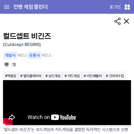
인벤 게임 캘린더
로그인
게
임
상
세
컬드셉트 비긴즈
(Culdcept BEGINS)
개발사
네오스
유통사
네오스
#덱빌딩
# 멀티플레이어
# 보드게임
# 카드게임
# 카드배틀러
# 크리처수집
'컬드셉트 비긴즈'는 보드게임과 카드게임을 결합한 독자적인 시스템으로 오랜