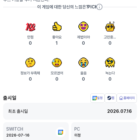
이 게임에 대한 당신의 느낌은?
PICK
만점
좋아요
제법이야
고민중...
0
1
0
0
정보가 부족해
모르겠어
울음
녹는다
0
0
0
0
출시일
일정
찜
홈페이지
플
랫
최초 출시일
2026.07.16
폼
별
출
SWITCH
PC
시
2026-07-16
미정
일