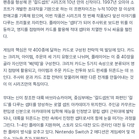
팬층을 형성해 온 '컬드셉트' 시리즈의 10년 만의 신작이다. 1997년 오미야 소
프트가 개발한 초대작을 기원으로 하는 이 프랜차이즈는 누적 100만 장 이상의
판매고를 기록해 왔으며, 이번 작품은 시리즈의 첫 번째 작품보다 앞선 이야기를
다루는 프리퀄로 자리한다. 플레이어는 '셉터'가 되어 주사위로 보드판 위를 이
동하고, 영지를 점령하며 카드를 활용해 적대 셉터와 치열한 두뇌 싸움을 펼친
다.
게임의 핵심은 약 400종에 달하는 카드로 구성된 전략적 덱 빌딩에 있다. 카드
는 크리처, 아이템, 주문의 세 가지 유형으로 나뉘며, 플레이어는 이 중 40장을
골라 자신만의 '북(덱)'을 구성한다. 크리처 카드는 5가지 속성으로 분류되어 영
지 점령에 활용되고, 아이템과 주문 카드는 전투와 보드 판세를 뒤흔드는 데 쓰
인다. 주사위 운과 카드 조합 전략이 맞물리며 매판 다른 전개를 만들어내는 것
이 이 시리즈만의 특징이다.
무대는 신이 창조한 대륙 바브라슈카이며, 중심부에는 '컬드셉트'의 파편인 '컬
드'를 다루는 셉터를 양성하는 로열 셉트 아카데미가 위치한다. 주인공 카무르는
편입생 신분으로 아카데미에 입학해 재능을 인정받고 왕립 셉터 근위대에 발탁
되나, 대륙을 뒤흔드는 전란 속에서 진정한 셉터로서의 힘에 눈을 떠가는 과정을
그린다. 1~4인 플레이를 지원하며, 스토리 모드·대전 모드·온라인 대전 등 다양
한 플레이 방식을 갖추고 있다. Nintendo Switch 2 에디션은 게임셰어 및 마
우스 기능을 추가 지원한다.