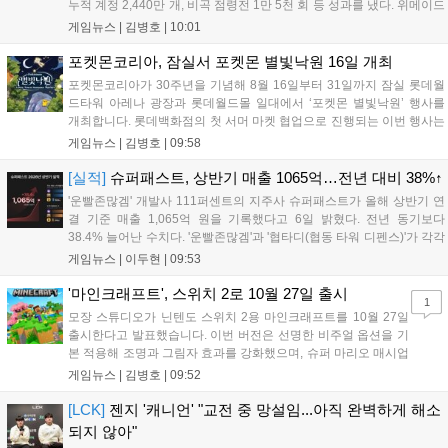
누적 계정 2,440만 개, 비곡 점령전 1만 5천 회 등 성과를 냈다. 위메이드
는 감사의 의미를 담은 오리지널 음원 뮤직비디오와 성과 정리 영상을
게임뉴스 |
김병호
|
10:01
공식 유튜브에 공개했으며, 향후 꾸준한 업데이트로 이용자와 함께 성장
하겠다는 의지를 밝혔다....
포켓몬코리아, 잠실서 포켓몬 별빛낙원 16일 개최
포켓몬코리아가 30주년을 기념해 8월 16일부터 31일까지 잠실 롯데월
드타워 아레나 광장과 롯데월드몰 일대에서 ‘포켓몬 별빛낙원’ 행사를
개최합니다. 롯데백화점의 첫 서머 마켓 협업으로 진행되는 이번 행사는
초대형 잉어킹 수로와 LED 폭포 등 신비로운 테마 공간과 팝업스토어,
게임뉴스 |
김병호
|
09:58
F&B 부스를 운영합니다. 사전예약은 8월 7일과 18일 롯데온 및 롯데백
화점몰에서 진행되며, 방문객에게는 프로모 카드 등 다양한 혜택이 제공
[실적]
슈퍼패스트, 상반기 매출 1065억…전년 대비 38%↑
됩니다. 포켓몬과 함께하는 이번 여름 축제는 포켓몬 공식 홈페이지를
'운빨존많겜' 개발사 111퍼센트의 지주사 슈퍼패스트가 올해 상반기 연
통해 상세 내용을 확인할 수 있습니다....
결 기준 매출 1,065억 원을 기록했다고 6일 밝혔다. 전년 동기보다
38.4% 늘어난 수치다. '운빨존많겜'과 '협타디(협동 타워 디펜스)'가 각각
629억 원과 329억 원을 올려 전체 매출의 90%를 채웠다. 특히 2024년
게임뉴스 |
이두현
|
09:53
10월 출시된 협타디는 전년 동기 대비 약 8.7배 성장...
'마인크래프트', 스위치 2로 10월 27일 출시
1
모장 스튜디오가 닌텐도 스위치 2용 마인크래프트를 10월 27일
출시한다고 발표했습니다. 이번 버전은 선명한 비주얼 옵션을 기
본 적용해 조명과 그림자 효과를 강화했으며, 슈퍼 마리오 매시업
팩도 업데이트됩니다. 기존 월드 이관이 가능하며 디지털 업그레
게임뉴스 |
김병호
|
09:52
이드 경로도 제공될 예정이나 구체적인 가격과 조건은 추후 공개
됩니다. 일부 환경에서는 해당 그래픽 옵션이 제한될 수 있습니
[LCK]
젠지 '캐니언' "교전 중 망설임...아직 완벽하게 해소
다....
되지 않아"