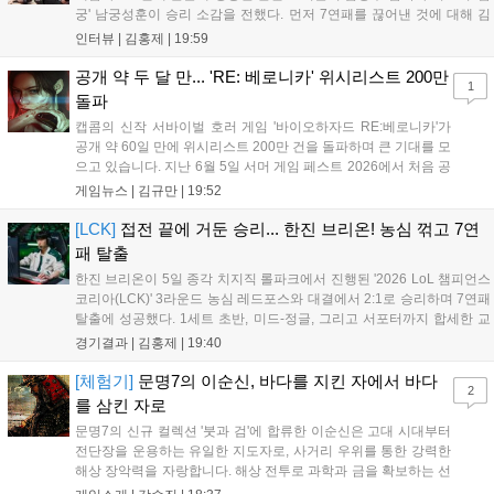
궁' 남궁성훈이 승리 소감을 전했다. 먼저 7연패를 끊어낸 것에 대해 김
상수 감독은 "이겨서 정말 기쁘고 잘해준 선수들에게 고맙다"고 전했고,
인터뷰 |
김홍제
|
19:59
'남궁' 남궁성훈 역시 "연패를 끊어낼 수 있어서 기쁘다"라고 말...
공개 약 두 달 만... 'RE: 베로니카' 위시리스트 200만
1
돌파
캡콤의 신작 서바이벌 호러 게임 '바이오하자드 RE:베로니카'가
공개 약 60일 만에 위시리스트 200만 건을 돌파하며 큰 기대를 모
으고 있습니다. 지난 6월 5일 서머 게임 페스트 2026에서 처음 공
개된 이 게임은 2000년 작을 현대적으로 재구성한 작품으로,
게임뉴스 |
김규만
|
19:52
2027년 PC와 PS5, Xbox 시리즈 X|S, 닌텐도 스위치2로 출시될
예정입니다. 클레어와 크리스 남매의 이야기를 다루며 RE 엔진을
[LCK]
접전 끝에 거둔 승리... 한진 브리온! 농심 꺾고 7연
기반으로 제작 중이나, 구체적인 출시일과 가격, 예약 구매 일정
패 탈출
은 아직 공개되지 않았습니다....
한진 브리온이 5일 종각 치지직 롤파크에서 진행된 '2026 LoL 챔피언스
코리아(LCK)' 3라운드 농심 레드포스와 대결에서 2:1로 승리하며 7연패
탈출에 성공했다. 1세트 초반, 미드-정글, 그리고 서포터까지 합세한 교
전에서 서로 2킬씩 교환한 뒤 서로 팽팽한 상황이 이어졌다. 그리고 20
경기결과 |
김홍제
|
19:40
분 한진 브리온의 칼날부리 근처 한타에서 농심이 상대 바텀을...
[체험기]
문명7의 이순신, 바다를 지킨 자에서 바다
2
를 삼킨 자로
문명7의 신규 컬렉션 '붓과 검'에 합류한 이순신은 고대 시대부터
전단장을 운용하는 유일한 지도자로, 사거리 우위를 통한 강력한
해상 장악력을 자랑합니다. 해상 전투로 과학과 금을 확보하는 선
제적 공격 전술이 핵심이며, 카르타고나 촐라 문명과 조합 시 압