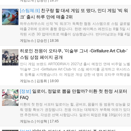
게임소개 |
강승진
|
18:37
도적인 성능을 발휘합니다. 조선과 함께하면 거북선과의 시너지
로 해안을 초토화할 수 있습니다. 이순신은 지상전 중심의 도요토
[스팀체크]
친구랑 할 대세 게임 또 떴다, 인디 게임 '빅 워
미 히데요시와 대비되는 해상 군신으로서 전략적 재미를 극대화
크' 출시 하루 만에 매출 2위
합니다....
하우스하우스의 신작 '빅 워크'가 독특한 협동 시스템으로 스팀 글로벌
매출 2위에 오르며 흥행 중입니다. 한편 에이펙스 레전드는 8월 5일 시
작된 시즌 30 업데이트로 매출이 상승했습니다. 반다이남코는 8월 4일
무료 업데이트를 배포하고 8월 5일 '슈퍼로봇대전 Y'의 35주년 기념 유
게임뉴스 |
강승진
|
18:36
료 DLC를 출시하며 국내 매출 10위를 기록했습니다. 이처럼 신작과 대
규모 업데이트가 겹치며 게임 시장이 활기를 띠고 있습니다....
히로인 전원이 오타쿠, '미술부 그녀 -Girlfailure Art Club-'
스팀 상점 페이지 공개
인디 게임 브랜드 ARTODRIA가 2027년 출시 예정인 연애 비주얼 노벨
'미술부 그녀 -Girlfailure Art Club-'의 스팀 페이지를 공개하고 위시리스
트 등록을 시작했습니다. 이 게임은 개성 강한 네 명의 오타쿠 여학생들
과 미술부에서 벌어지는 이야기를 다루며, 6개 이상의 엔딩과 약 8시간
게임뉴스 |
김동휘
|
18:00
의 플레이 타임을 제공합니다. 토도키 우카가 개발한 이 작품은 2010년
대 오타쿠 문화를 담아 서툰 청춘의 사랑스러움을 조명합니다. 티저 PV
[정보]
일로이, 정말로 뽑을 만할까? 이환 첫 한정 서포터
도 공개되었으니 자세한 정보는 스팀에서 확인 가능합니다....
FAQ
이환의 첫 한정 서포터 일로이는 힐, 공버프, 몹몰이 등 범용적 성능을 갖
춰 명함 확보가 권장됩니다. 전용 아크는 대체재가 부족해 여유가 있다
면 추천하며, 각성은 선택 사항입니다. 일로이 픽업은 8월 19일(수) 오전
6시 59분까지 진행됩니다. 고민 중이라면 8월 8일(토) 예정된 1.3 버전
게임뉴스 |
이성혁
|
17:45
방송을 통해 다음 업데이트 방향을 확인한 뒤 재화 사용을 결정하는 것
이 합리적인 선택입니다....