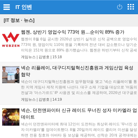
IT
인벤
[IT 정보 · 뉴스]
웹젠, 상반기 영업수익 773억 원…순이익 89% 증가
웹젠이 8월 6일 공시한 2026년 상반기 실적은 신작 공백으로 영업수익
773억 원, 영업이익 110억 원을 기록하며 전년 대비 감소했으나 당기순
이익은 151억 원으로 89% 증가했습니다. 웹젠은 하반기부터 신작 공세
를 예고하며 전략게임 '프로젝트 D1'의 정보 공개와 '게이트 오브 게이
게임뉴스 |
김병호
|
15:18
츠'의 추가 정보를 발표할 계획입니다. 또한 '테르비스'는 일본 코미케에
출품하며 해외 시장 공략을 강화합니다. 김태영 대표는 내년 신작 출시
넥슨 리플레이, 대구디지털혁신진흥원과 게임산업 육성
를 위해 하반기 적극적인 사업 일정을 추진하고 주주가치 제고에 힘쓰겠
협약
다고 밝혔습니다....
넥슨이 대구디지털혁신진흥원과 업무협약을 맺고 '넥슨 리플레이'를 통
한 지역 게임사 제작 지원에 나선다. 대구 소재 기업을 대상으로 '어둠의
전설'과 '아스가르드' IP 사용권 및 리소스를 제공하며, 2026년 대구글로
벌게임센터 제작지원 사업으로 추진된다. 넥슨은 심사에 직접 참여해 완
게임뉴스 |
김병호
|
14:19
성도 높은 신작 발굴을 도울 예정이며, 향후 지역 게임산업과의 동반 성
장을 위한 협력을 지속 확대해 나갈 방침이다....
넥슨, 던전앤파이터 신규 레이드 무너진 성자 미카엘라 업
데이트
넥슨이 던전앤파이터에 최대 12인이 도전하는 최상위 레이드 '무너진 성
자 미카엘라'를 업데이트했다. 8월 20일까지 레이드 클리어 미션을 달성
하면 전용 칭호와 아바타 등 보상을 제공하며, 선착순 20개 공격대에는