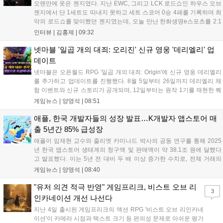
오랜만에 웃은 젠지였다. 지난 EWC, 그리고 LCK 로드쇼인 하우스 오브
젠지에서 단 1세트도 따내지 못하고 세트 스코어 0승 4패를 기록하며 최
악의 로드쇼를 맞이했던 젠지였는데, 오늘 만난 한화생명e스포츠를 2:1
로 잡고 오랜만에 승리의 달콤함을 맛봤다. 연패 탈출 소감에 대해 유상
인터뷰 |
김홍제
|
09:32
욱 감독은 "팀에 매우 중요한 경기였는데, 승리를 거두면서 전반적인 분
위...
넷마블 '일곱 개의 대죄: 오리진' 신규 영웅 '데리엘리' 업
데이트
넷마블은 오픈월드 RPG '일곱 개의 대죄: Origin'에 신규 영웅 데리엘리
를 추가하고 업데이트를 진행했다. 8월 5일부터 26일까지 데리엘리 체
험 이벤트와 신규 스토리가 공개되며, 12일부터는 원작 1기를 재현한 퀘
스트와 15인 협동 토벌전 '사막을 베어무는 혼돈'이 열린다. 또한 12일부
게임뉴스 |
양영석
|
08:51
터 26일까지 0.5주년 전야제 출석 이벤트를 통해 다양한 보상을 제공할
예정이다. 이번 업데이트로 원작의 재미를 더한 전략적 전투와 풍성한
애플, 한국 개발자들의 성장 발표…K개발자 앱스토어 매
콘텐츠를 즐길 수 있게 되었다....
출 5년간 85% 급성장
애플이 임재현 교수와 줄리엣 카미나드 박사의 공동 연구를 통해 2025
년 한국 앱스토어 생태계의 청구액 및 판매액이 약 38.1조 원에 달했다
고 발표했다. 이는 5년 전 대비 두 배 이상 증가한 수치로, 전체 거래의
90% 이상은 수수료가 발생하지 않는 구조다. 특히 소규모 개발자의 매
게임뉴스 |
양영석
|
08:40
출은 85% 급증했으며, 국내 개발자들은 앱스토어를 발판 삼아 해외 시
장에서도 큰 성과를 거두고 있다. 애플은 앞으로도 개발자 커뮤니티의
"유저 의견 적극 반영" 게임프리크, 비스트 오브 리
3
성장을 지속적으로 지원하겠다고 밝혔다....
인카네이션 개선 나선다
지난 4일 출시된 게임프리크의 액션 RPG '비스트 오브 리인카네
이션'이 카메라 시점과 텍스트 크기 등 편의성 문제로 아쉬운 평가