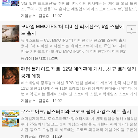
'8월 할인 프로모션'을 진행합니다. 이번 행사에서는 '셰이프 오브 드림
즈', 'P의 거짓 번들', '나 혼자만 레벨업 어라이즈 오버드라이브', '림월드',
'아랑전설 시티 오브 더 울브스', '팰월드' 등 인기 타이틀을 최대 90% 할
게임뉴스 |
김동휘
|
12:07
인된 가격에 제공합니다. 인벤게임즈를 통해 구매 시 할인가 적용은 물
론 네이버페이 포인트 추가 적립 혜택도 받을 수 있으며, 자세한 내용은
모바일 MMOTPS '더 디비전 리서전스', 6일 스팀에
4
공식 네이버 스마트 스토어에서 확인 가능합니다....
도 출시
유비소프트는 6일, MMOTPS '더 디비전 리서전스'를 스팀에 출시
했다. '더 디비전 리서전스'는 유비소프트의 대표 IP인 '더 디비
전'을 기반으로 한 모바일 MMOTPS다. '더 디비전'과 '더 디비전2'
사이의 시기를 배경으로 하고 있으며, 완전히 새로운 독립형 스토
동영상 |
윤서호
|
12:06
리와 캠페인을 선보인다. 뉴욕에서 발생한 ‘그린 포이즌’ 사태 속
의 디비전 요원이 되어...
팬텀 블레이드 제로, 12일 예약판매 개시…신규 트레일러
공개 예정
에스게임의 쿵푸펑크 액션 RPG ‘팬텀 블레이드 제로’가 한국 시간 8월
12일 오전 11시에 신규 11분 트레일러와 함께 예약 판매를 시작한다. 이
번 예약 판매는 플레이스테이션 스토어와 스팀, 에픽게임즈 스토어에서
진행되며, 개발이 완료된 게임은 10월 29일 정식 출시될 예정이다. 언리
게임뉴스 |
김동휘
|
12:02
얼 엔진 5로 제작된 이 게임은 홍콩 무협 영화에서 영감을 받은 화려한
콤보 액션과 세미 오픈월드 환경을 특징으로 한다....
로스트아크, 맘스터치와 모코코 썸머 바캉스 세트 출시
스마일게이트의 로스트아크가 맘스터치와 네 번째 협업을 통해 8월 5일
부터 25일까지 '모코코 썸머 바캉스 세트'를 판매한다. 싸이버거와 순살
치킨 등으로 구성된 이 세트에는 모코코 피규어와 게임 아이템 쿠폰이
포함된다. 전국 매장 및 배달 앱으로 구매 가능하며, 수익금은 사회 공헌
게임뉴스 |
김병호
|
11:29