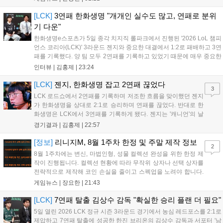
리드 헥세의 새 수장으로 합류할 가능성이 높게 점쳐진다. 시리즈 전성
기를 이끈 그의 복귀가 개발 난항을 겪는 헥세에 어떤 활력을 불어넣을
[LCK]
3연패 한화생명 "개개인 실수도 많고, 연패로 분위
지 업계의 이목이 쏠리고 있다....
기 다운"
한화생명e스포츠가 5일 종각 치지직 롤파크에서 진행된 '2026 LoL 챔피
언스 코리아(LCK)' 3라운드 젠지와 중요한 대결에서 1:2로 패배하고 3연
패를 기록했다. 양 팀 모두 2연패를 기록하고 있었기 때문에 매우 중요한
경기였는데, 연패를 탈출하고 웃은 팀은 젠지였다. 한화생명e스포츠 윤
인터뷰 |
김홍제
|
23:24
성영 감독은 금일 패배에 대해 밴픽이 가장 문제였다고 말하며 패인...
[LCK]
젠지, 한화생명 잡고 2연패 끊었다
3
LCK 로드쇼에서 2연패를 기록하며 저조한 흐름을 맞이했던 젠지
가 한화생명을 상대로 2:1로 승리하며 연패를 끊었다. 반대로 한
화생명은 LCK에서 3연패를 기록하게 됐다. 젠지는 '캐니언'의 날
카로운 갱킹으로 '제우스'의 럼블을 상대로 점멸까지 빼내고 킬을
경기결과 |
김홍제
|
22:57
기록했다. 한화생명은 '쵸비'의 애니비아 알을 빼고 미드에서 킬을
따냈고, 바텀 원딜끼리 1:1 교전...
[정보]
리니지M, 8월 1주차 한정 및 주말 제작 정보
2
8월 1주차에는 변신, 마법인형, 성물 컬렉션 완성을 위한 한정 제
작이 진행됩니다. 컬렉션 현황에 따라 무작위 상자나 선택 상자를
전략적으로 제작해 코인 손실을 줄이고 스펙업을 노려야 합니다.
또한 주말에는 뽑기 픽업팩 위주의 특별 제작이 예정되어 있으니,
게임뉴스 |
장요한
|
21:43
100% 성공 확률의 한정 제작과 11회 뽑기 중 본인에게 유리한 방
식을 신중히 선택하여 효율적인 성장을 도모하시길 바랍니다....
[LCK]
7연패 탈출 김상수 감독 "확실한 승리 플랜 더 필요"
5일 열린 2026 LCK 정규 시즌 3라운드 경기에서 농심 레드포스를 2:1로
제압하고 7연패 탈출에 성공한 한진 브리온의 김상수 감독과 서포터 '남