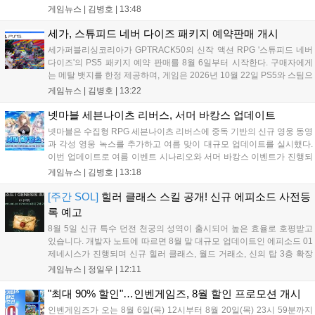
명예 보상을 지급한다. 또한 9월 10일까지 서비스 21주년 기념 이벤트가
게임뉴스 |
김병호
|
13:48
진행되어 전직 변경의 서와 아바타 풀세트 등을 증정하며, 낚시 미니게
임인 아라드 수족관 메이커를 통해 다양한 아이템을 교환할 수 있다. 상
세가, 스튜피드 네버 다이즈 패키지 예약판매 개시
세 정보는 공식 홈페이지에서 확인 가능하다....
세가퍼블리싱코리아가 GPTRACK50의 신작 액션 RPG '스튜피드 네버
다이즈'의 PS5 패키지 예약 판매를 8월 6일부터 시작한다. 구매자에게
는 메탈 뱃지를 한정 제공하며, 게임은 2026년 10월 22일 PS5와 스팀으
로 정식 출시된다. 좀비 주인공 데이비가 보디 해킹과 스타일 이트 능력
게임뉴스 |
김병호
|
13:22
을 활용해 이세계 던전을 공략하는 하극상 액션이 특징이며, 디지털 디
럭스판 등 다양한 에디션도 함께 발매될 예정이다....
넷마블 세븐나이츠 리버스, 서머 바캉스 업데이트
넷마블은 수집형 RPG 세븐나이츠 리버스에 중독 기반의 신규 영웅 동영
과 각성 영웅 녹스를 추가하고 여름 맞이 대규모 업데이트를 실시했다.
이번 업데이트로 여름 이벤트 시나리오와 서머 바캉스 이벤트가 진행되
며, 7일간 출석 시 수영복 세인 코스튬과 전설 장신구 상자 등 풍성한 보
게임뉴스 |
김병호
|
13:18
상을 제공한다. 또한 미션 수행을 통해 장비를 강화하는 비스킷의 모루
이벤트도 열리며, 강화 횟수에 따른 보상과 상위 100명에게는 특별 랭킹
[주간 SOL]
힐러 클래스 스킬 공개! 신규 에피소드 사전등
보상이 주어진다. 넷마블은 이번 이벤트를 통해 이용자들에게 다채로운
록 예고
즐길 거리를 제공할 예정이다....
8월 5일 신규 특수 던전 천궁의 성역이 출시되어 높은 효율로 호평받고
있습니다. 개발자 노트에 따르면 8월 말 대규모 업데이트인 에피소드 01
제네시스가 진행되며 신규 힐러 클래스, 월드 거래소, 신의 탑 3층 확장
등이 예고되었습니다. 또한 8일에는 신권 선출이 예정되어 있어 게임 내
게임뉴스 |
정일우
|
12:11
판도 변화가 예상되며, 사전 등록과 다양한 이벤트가 함께 진행 중입니
다....
"최대 90% 할인"…인벤게임즈, 8월 할인 프로모션 개시
인벤게임즈가 오는 8월 6일(목) 12시부터 8월 20일(목) 23시 59분까지