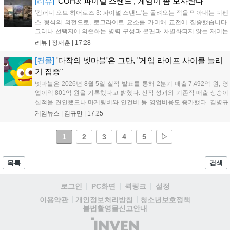
[리뷰]
'COH3: 파이널 스탠드', 게임이 좀 모자란다
'컴퍼니 오브 히어로즈 3: 파이널 스탠드'는 몰려오는 적을 막아내는 디펜
스 형식의 외전으로, 로그라이트 요소를 가미해 교전에 집중했습니다.
그러나 선택지에 의존하는 병력 구성과 본편과 차별화되지 않는 재미는
아쉬움을 남깁니다. 특히 협동 모드임에도 매치메이킹 기능을 지원하지
리뷰 |
정재훈
|
17:28
않아 이용자 간 소통과 매칭이 매우 어렵습니다. 본편보다 나은 점을 찾
기 힘든 이 게임은 높은 가격 대비 만족도가 낮아 구매를 권하기 어렵습
[컨콜]
'다작의 넷마블'은 그만, "게임 라이프 사이클 늘리
니다....
기 집중"
넷마블은 2026년 8월 5일 실적 발표를 통해 2분기 매출 7,492억 원, 영
업이익 801억 원을 기록했다고 밝혔다. 신작 성과와 기존작 매출 상승이
실적을 견인했으나 마케팅비와 인건비 등 영업비용도 증가했다. 김병규
대표는 다작 중심 전략에서 벗어나 신작 라인업을 엄격히 관리하고 기존
게임뉴스 |
김규만
|
17:25
게임의 라이프 사이클을 확장하는 체질 개선에 집중하겠다고 강조했다.
하반기에는 ‘나 혼자만 레벨업: 카르마’ 등 신작 3종 출시를 예고했으며,
1
2
3
4
5
▷
마케팅 비용은 평소 수준으로 수렴할 전망이다. 도기욱 CFO는 마켓 수
수료 인하 효과가 내년부터 본격화될 것으로 내다봤다....
목록
검색
로그인
PC화면
퀵링크
설정
청소년보호정책
이용약관
개인정보처리방침
불법촬영물신고안내
(주)