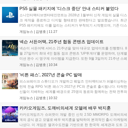
캠페인에 쓰일 예정이다. 팬들의 큰 호응 속에 진행되는 이번 행사의 자
세한 정보는 공식 홈페이지에서 확인 가능하다....
PS5 실물 패키지에 '디스크 중단' 안내 스티커 붙었다
소니인터랙티브엔터테인먼트는 2028년 1월부터 신작 게임의 실물 디스
크 제작을 종료하고 디지털 형태로만 판매한다고 발표했습니다. 최근
PS5 패키지에도 이를 알리는 스티커가 부착되기 시작했으며, 기존 디스
크는 계속 이용 가능합니다. 7월 31일 실적 발표에서 소니 측은 이용자
게임뉴스 |
김병호
|
11:27
반발을 인지하고 있으나 디지털 전환은 신중히 추진하겠다고 밝혔습니
다. 향후 지역별 유통 방식은 미정입니다....
넥슨 서든어택, 21주년 협동 콘텐츠 업데이트
넥슨이 서든어택 서비스 21주년을 맞아 대규모 업데이트를 진행했다. 8
월 27일까지 최대 4인 협동 점프 콘텐츠 'UP투게더'를 운영하며, 단계별
미션 완수 시 영구제 아이템을 지급한다. 또한 9월 3일까지 21주년 스페
셜 교환소와 웹 이벤트, 출석 챌린지 등 다채로운 행사를 연다. 8월 9일까
게임뉴스 |
김병호
|
10:34
지 채팅 이벤트, 8월 20일까지 버닝 이벤트와 PC방 파티, 마이건마트를
운영하며 혜택을 제공한다. 특히 8월 6일 오후 8시에는 공식 SOOP 채널
'비튼 패스', 2027년 콘솔·PC 발매
에서 '2026 시즌3 서든라이브' 생방송을 통해 업데이트를 소개하고 시청
피스브레이크 스튜디오가 개발하고 웨일즈 인터랙티브가 퍼블리싱하는
자에게 다양한 보상을 지급할 예정이다....
턴제 전술 RPG '비튼 패스'가 2027년 PC와 콘솔로 출시됩니다. 타락한
신들이 지배하는 세계를 배경으로 25명의 동료와 함께하는 전략 전투와
듀얼 잡 시스템이 특징입니다. 킥스타터 펀딩을 성공적으로 마친 이 게
게임뉴스 |
김병호
|
10:32
임은 향후 스팀, PS5, Xbox, 스위치로 발매될 예정이나 구체적인 출시일
은 미정입니다....
카카오게임즈, 도깨비의세계 모델에 배우 박지훈
카카오게임즈가 슈퍼캣이 개발 중인 신작 2.5D MMORPG 도깨비의세
계의 공식 광고 모델로 배우 박지훈을 발탁하며 본격적인 출시 마케팅에
나섰다. 이 게임은 멸귀수도전을 기반으로 한 한국적 세계관과 도트 그