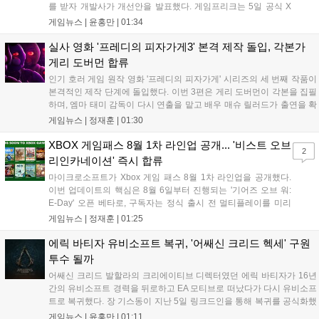
를 받자 개발사가 개선안을 발표했다. 게임프리크는 5일 공식 X
를 통해 1주일 이내에 카메라 조정, 텍스트 확대, 스토리 템포 개
게임뉴스 |
윤홍만
|
01:34
선, 모드 변경 등을 포함한 첫 번째 패치를 진행하겠다고 밝혔다.
유저 피드백을 적극 수용해 지속적인 업데이트를 약속한 이번 조
실사 영화 '프레디의 피자가게3' 본격 제작 돌입, 각본가
치가 게임의 평가를 반전시킬 수 있을지 주목된다....
게리 도버먼 합류
인기 호러 게임 원작 영화 '프레디의 피자가게' 시리즈의 세 번째 작품이
본격적인 제작 단계에 돌입했다. 이번 3편은 게리 도버먼이 각본을 집필
하며, 엠마 태미 감독이 다시 연출을 맡고 배우 매슈 릴러드가 출연을 확
정했다. 제작은 블룸하우스와 유니버설 픽처스가 담당한다. 다만 조시
게임뉴스 |
정재훈
|
01:30
허처슨 등 다른 출연진의 복귀 여부와 구체적인 개봉 일정은 아직 발표
되지 않았으며, 향후 제작진의 공식 발표를 통해 세부 사항이 공개될 예
XBOX 게임패스 8월 1차 라인업 공개... '비스트 오브
2
정이다....
리인카네이션' 즉시 합류
마이크로소프트가 Xbox 게임 패스 8월 1차 라인업을 공개했다.
이번 업데이트의 핵심은 8월 6일부터 진행되는 '기어즈 오브 워:
E-Day' 오픈 베타로, 구독자는 정식 출시 전 멀티플레이를 미리
체험할 수 있다. 또한 '비스트 오브 리인카네이션' 등 신작들이 출
게임뉴스 |
정재훈
|
01:25
시 당일부터 제공되며, '마피아: 디 올드 컨트리' 등 기대작들도 순
차적으로 합류한다. 마이크로소프트는 게임 패스를 통해 최신 퍼
에릭 바티자 유비소프트 복귀, '어쌔신 크리드 헥세' 구원
스트파티 타이틀과 다양한 장르의 게임을 콘솔, PC, 클라우드 환
투수 될까
경에서 폭넓게 제공하며 생태계를 확장할 계획이다....
어쌔신 크리드 발할라의 크리에이티브 디렉터였던 에릭 바티자가 16년
간의 유비소프트 경력을 뒤로하고 EA 모티브로 떠났다가 다시 유비소프
트로 복귀했다. 장 기스동이 지난 5일 링크드인을 통해 복귀를 공식화했
으며, 구체적인 담당 업무는 미정이나 최근 디렉터가 퇴사한 어쌔신 크
게임뉴스 |
윤홍만
|
01:11