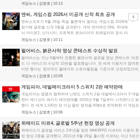
래픽이 특징이다. 오는 8월 사전등록을 시작으로 9월에는 쇼케이스를 통
게임뉴스 |
김병호
|
10:13
해 상세 콘텐츠를 공개하며, 10월 정식 출시를 앞두고 있다. 카카오게임
즈는 박지훈의 이미지를 활용해 게임의 독창적인 재미를 알릴 계획이
엔씨, 게임스컴 2026서 미공개 신작 최초 공개
5
다....
엔씨소프트가 8월 26일 독일 쾰른에서 열리는 게임스컴 2026에
참가해 글로벌 신작 3종을 공개한다. 개막 전야제인 ONL 무대에
서 아이온2, 신더시티, 프로젝트 본파이어의 트레일러와 정식 타
이틀이 발표될 예정이다. 특히 아이온2는 9월 30일 얼리액세스를
게임뉴스 |
김병호
|
10:11
앞두고 있으며, 프로젝트 본파이어는 이번 행사를 통해 처음으로
베일을 벗는다. 또한 북미 스튜디오가 개발 중인 길드워3는 B2B
펄어비스, 붉은사막 영상 콘테스트 수상작 발표
관에 출품되어 글로벌 시장 공략에 나선다. 엔씨는 이번 행사를
펄어비스는 지난 6월부터 진행한 붉은사막 글로벌 영상 콘테스트 '비욘
통해 전 세계 이용자와의 접점을 확대하고 신작에 대한 기대감을
드 디 어비스'의 수상작 10편을 발표했습니다. 전 세계 이용자가 참여한
극대화할 계획이다....
이번 행사는 창의적인 플레이와 스토리텔링을 기준으로 선정되었으며,
수상자들에게는 펄어비스 사옥 '홈 원' 초청 혜택과 기념 주화 및 굿즈가
게임뉴스 |
김병호
|
10:09
제공될 예정입니다. 붉은사막은 광활한 오픈월드 파이웰을 배경으로 주
인공 클리프의 여정을 담은 액션 어드벤처 게임으로 기대를 모으고 있습
게임피아, 데빌메이크라이 5 스위치 2판 예약판매
니다....
게임피아는 캡콤과 협력하여 닌텐도 스위치 2용 데빌메이크라이 5 데빌
헌터 에디션의 패키지 예약판매를 2026년 8월 7일부터 시작한다고 밝
혔다. 전 세계 1,100만 장 이상 팔린 명작을 60fps로 최적화한 이 게임은
한국어를 공식 지원하며, 본편 외 다양한 추가 콘텐츠가 포함된다. 국내
게임뉴스 |
김병호
|
10:06
정식 발매일은 2026년 8월 28일이며, 예약판매는 소프라노 등 온라인
쇼핑몰에서 진행된다. 청소년 이용 불가 등급이다....
위메이드 미르4, 글로벌 5주년 헌정 영상 공개
위메이드가 글로벌 서비스 5주년을 맞은 MMORPG 미르4의 이용자 헌
정 영상 2종을 공개했다. 2021년 8월 26일 출시된 미르4는 지난 5년간