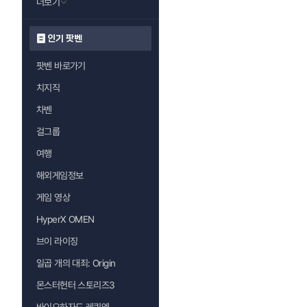
더보기
인기 팟벤
팟벤 바로가기
치지직
차벤
걸그룹
여행
해외게임정보
게임 영상
HyperX OMEN
브이 라이징
일곱 개의 대죄: Origin
몬스터헌터 스토리즈3