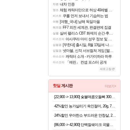
내차 인증
차벤
체험 캐릭터만으로 허상 40레벨 하이와티아 5분 컷!｜에이메스·린네·모니에 명함
명조
쿠를 먼저 보내서 기습하는 법
비스트
[여행_국내] 남해 독일마을
여행
FF7 외전 세계관, 완결편에 집결
해외겜
실버 팰리스 CBT 화제의 순간·후기 모음
실팰
아사쿠라 마이 성우 정보 및 주요 필모
아스오라
[무한대] 출시일, 8월 13일에 나오나
섭컬겜
넷마블, 신작 서브컬쳐 게임 [펄 인 블루] 티저 사이트 오픈
섭컬겜
캐릭터 소개 - 카가미하라 하루
아스오라
「에린」 컨셉 포스터 공개
아스오라
새로고침
핫딜
게시판
더보기+
[22,900 -> 13,900] 숯불매콤오돌뼈 300g x 4팩
42%할인 농가살리기 쑥인절미, 20g, 75개입, 1박스
24%할인 우아한소 부드러운 안창살, 200g, 2팩 + 토시살, 200g, 2팩
[86,000 -> 42,900] 단백질쉐이크 곡물맛490g+초코맛490g