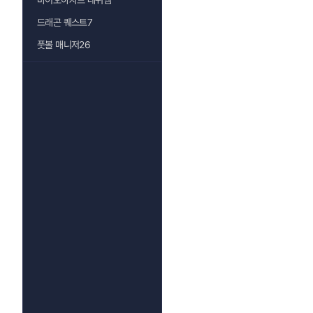
바이오하자드 레퀴엠
드래곤 퀘스트7
풋볼 매니저26