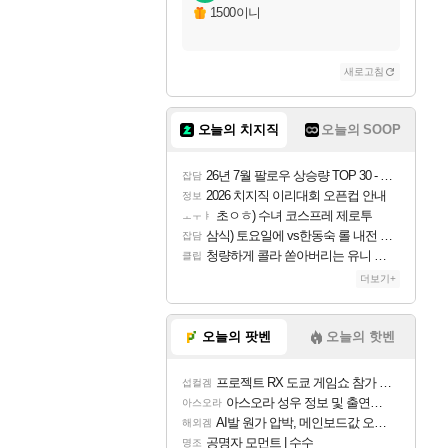
1500이니
새로고침
오늘의 치지직
오늘의 SOOP
26년 7월 팔로우 상승량 TOP 30 - 월간 치지직
잡담
2026 치지직 이리대회 오픈컵 안내
정보
초ㅇㅎ) 수녀 코스프레 제로투
ㅗㅜㅑ
삼식) 토요일에 vs한동숙 롤 내전 예정
잡담
청량하게 콜라 쏟아버리는 유니 ㅋㅋㅋ
클립
더보기+
오늘의 팟벤
오늘의 핫벤
프로젝트 RX 도쿄 게임쇼 참가 결정
섭컬겜
아스오라 성우 정보 및 출연작 모음
아스오라
AI발 원가 압박, 메인보드값 오르나
해외겜
공명자 모먼트 | 수수
명조