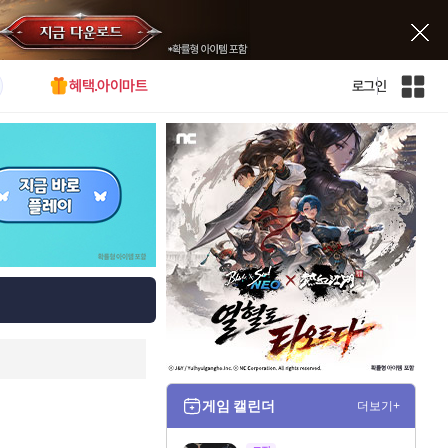
혜택.아이마트
로그인
인
벤
전
체
사
이
트
맵
게임 캘린더
더보기+