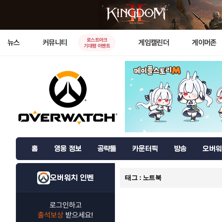
로스트아크
뉴스
커뮤니티
게임캘린더
게이머존
기대평 이벤트
홈
영웅 정보
공략툴
카운터픽
방송
오버워
오버워치 인벤
태그 : 노트북
로그인하고
출석보상
받으세요!