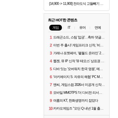
[14,900 -> 11,900] 전라도식 고들빼기 김치 1kg
최근 HOT한 콘텐츠
게임
IT
유머
연예
1
드래곤소드, 스팀 '압긍'…축하 댓글 달고 게임 코드 받자!
2
이번 주 출시! 게임프리크 신작, '비스트 오브 리인카네이션'
3
가레나·포켓페어, ‘팰월드 온라인’ 2026년 출시 예고
4
웹젠, 뮤 IP 신작 '뮤 테오스' 상표권 출원
5
디바 잇는 '오버워치 한국 영웅', 메카 파일럿 디몬 나온다
6
‘아키에이지 S: 자유의 해협’ PC MMORPG로 개발한다
7
엔씨, 게임스컴 2026서 미공개 신작 최초 공개
8
모바일 MMOTPS '더 디비전 리서전스', 6일 스팀에도 출시
9
여름의 KT, 한화생명까지 잡았다
10
카카오게임즈 "오딘 Q 내년 1월 출시, 연기는 없다"