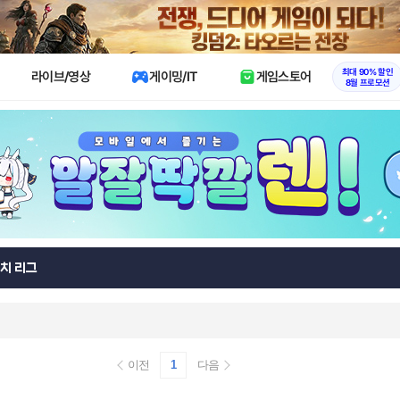
X
최대 90% 할인
라이브/영상
게이밍/IT
게임스토어
8월 프로모션
치 리그
이전
1
다음