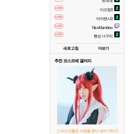
뉴국재
LIVE
이오링0
LIVE
마지텐시0
LIVE
NicoMambino
LIVE
행성 너구리
새로고침
더보기
추천 코스프레 갤러리
그 비스크돌은 사랑을 한다 코마 키타가