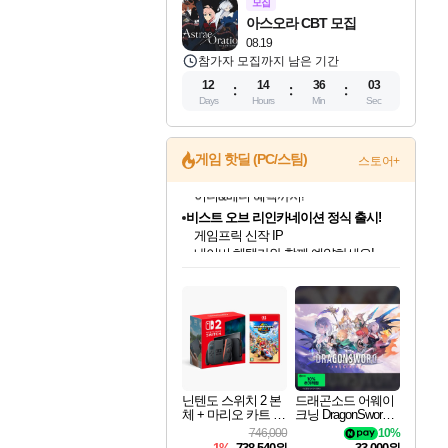
모집
아스오라 CBT 모집
08.19
참가자 모집까지 남은 기간
12
14
36
02
Days
Hours
Min
Sec
게임 핫딜 (PC/스팀)
스토어+
비스트 오브 리인카네이션 정식 출시!
게임프릭 신작 IP
네이버 혜택가와 함께 예약하세요!
인벤게임즈 8월 특별 할인!
드래곤소드: 어웨이크닝 입점!
문명 7 특별 할인!
귀무자: 검의 길 예약 판매 중!
커세어 코브 출시 기념 할인!
더 렐릭 퍼스트 가디언 정식 출시
베데스다 40주년 기념 할인 중!
마블 투혼 파이팅 소울즈 예약 판매 중!
캡콤 프렌차이즈 할인 진행 중!
캡콤 일부 상품 상시 할인
스타워즈 은하계 레이서
로블록스 기프트 카드 공식 입점
인기 퍼블리셔 모음!
스팀으로 만나는 드래곤소드!
조선&고려 DLC 출시 예정
10% 할인과
해적'섬'을 발전시키자!
설화x하드코어 액션!
베데스다의 명작들을
마블 히어로 총 출동&화려한 격투!
몬헌, 바하 등 인기 IP를
몬헌 와일즈 & 드래곤즈 도그마2
인벤게임즈에서 10% 추가 적립
Robux를 가장 안전하고
최대 90% 할인가를 만나보세요!
네이버혜택과 함께 만나보세요!
50%할인&추가 적립까지!
이니&베니 혜택까지!
할인&네이버혜택으로 만나보세요!
네이버페이 혜택과 만나보세요!
40주년 프로모션으로 만나보세요!
네이버 포인트 혜택까지!
할인가에 만나보세요!
일부 에디션 상시 할인!
혜택으로 예약 판매 중
편안하게 충전하세요
닌텐도 스위치 2 본
드래곤소드 어웨이
체 + 마리오 카트 월
크닝 DragonSword A
드
wakening
746,000
10%