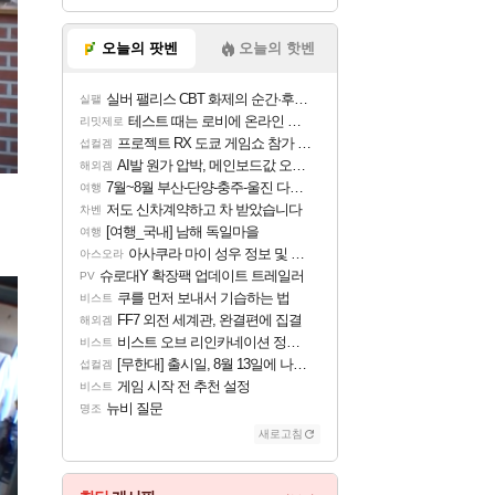
오늘의 팟벤
오늘의 핫벤
실버 팰리스 CBT 화제의 순간·후기 모음
실팰
테스트 때는 로비에 온라인 기능이 있는데
리밋제로
프로젝트 RX 도쿄 게임쇼 참가 결정
섭컬겜
AI발 원가 압박, 메인보드값 오르나
해외겜
7월~8월 부산-단양-충주-울진 다녀왔어요~
여행
저도 신차계약하고 차 받았습니다
차벤
[여행_국내] 남해 독일마을
여행
아사쿠라 마이 성우 정보 및 주요 필모
아스오라
슈로대Y 확장팩 업데이트 트레일러
PV
쿠를 먼저 보내서 기습하는 법
비스트
FF7 외전 세계관, 완결편에 집결
해외겜
비스트 오브 리인카네이션 정보/공략글 모음
비스트
[무한대] 출시일, 8월 13일에 나오나
섭컬겜
게임 시작 전 추천 설정
비스트
뉴비 질문
명조
새로고침