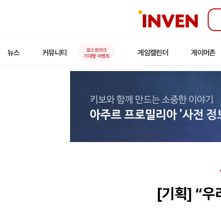
인
벤
로스트아크
뉴스
커뮤니티
게임캘린더
게이머존
기대평 이벤트
[기획]
“우