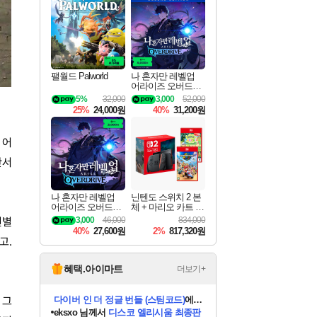
최대 90% 할인가를 만나보세요!
네이버혜택과 함께 만나보세요!
50%할인&추가 적립까지!
네이버 혜택가와 함께 예약하세요!
할인&네이버혜택으로 만나보세요!
네이버페이 혜택과 만나보세요!
40주년 프로모션으로 만나보세요!
네이버 포인트 혜택까지!
할인가에 만나보세요!
일부 에디션 상시 할인!
혜택으로 예약 판매 중
편안하게 충전하세요
팰월드 Palworld
나 혼자만 레벨업
어라이즈 오버드라
이브 디럭스 에디션
5%
32,000
3,000
52,000
Solo Leveling Arise
25%
24,000원
40%
31,200원
Overdrive Deluxe Edi
tion
 어
만서
나 혼자만 레벨업
닌텐도 스위치 2 본
어라이즈 오버드라
체 + 마리오 카트 월
이브 Solo Leveling A
드 + 포켓몬 포코피
원별
3,000
46,000
834,000
rise
아 번들
40%
27,600원
2%
817,320원
고.
혜택.아이마트
더보기+
 그
eksxo
님께서
디스코 엘리시움 최종판
(스팀코드)
에 당첨되셨습니다.