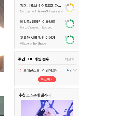
6.0
컴퍼니 오브 히어로즈3: 파이널 스탠드
Company of Heroes3: Final stand
8.0
헤일로: 캠페인 이볼브드
Halo: Campaign Evolved
8.1
고요한 시골 정원 이야기
Village in the Shade
주간 TOP 게임 순위
더보기+
1
2
3
4
팰월드
프로야구스피리츠2026
드래곤소드 : 어웨이크닝
어쌔신 크리드: 블랙 플래그 리싱크드
1
2
2
투표하기
5
블라인드 삼국
1
추천 코스프레 갤러리
6
그랑블루 판타지 리링크 - 엔드리스 라그나로크
1