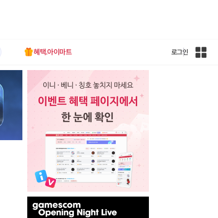
혜택.아이마트
로그인
인
벤
전
체
사
이
트
맵
인
벤
배