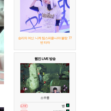
7
리듬 천국 미라클 스타즈
2
8
헤일로: 캠페인 이볼브드
2
9
캡틴 츠바사 2 월드 파이터즈
승리의 여신: 니케 팀스파클-나야 블랑: 77
번 타자
10
레고 배트맨: 레거시 오브 더 다크 나이트
웹진 LIVE 방송
소우릎
뱅
LIVE