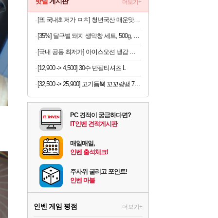
핫딜
게시판
더보기+
[또 국내최저가 ㅁㅊ] 청년국산 매운맛 굵은 고춧가루 1kg
[35%] 달구벌 돼지 생막창 세트, 500g, 2봉
[국내 공동 최저가] 아이스오션 냉감 홑이불 100x150
[12,900 -> 4,500] 30수 반팔티셔츠 L
[32,500 -> 25,900] 고기듬뿍 꼬꼬랑땡 700g x 3개
PC 견적이 궁금하다면?
IT인벤 견적게시판
매일매일,
인벤 출석체크!
주사위 굴리고 포인트!
인벤 마블
인벤 게임 평점
더보기+