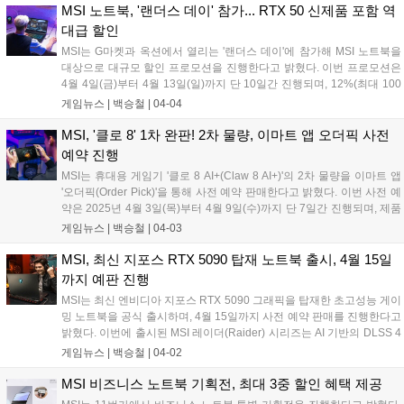
밍 마우스, MSI FORGE M200 무선 마우스, MSI FORCE GC300 무선
MSI 노트북, '랜더스 데이' 참가... RTX 50 신제품 포함 역
게이밍 컨트롤러가 포함된다....
대급 할인
MSI는 G마켓과 옥션에서 열리는 '랜더스 데이'에 참가해 MSI 노트북을
대상으로 대규모 할인 프로모션을 진행한다고 밝혔다. 이번 프로모션은
4월 4일(금)부터 4월 13일(일)까지 단 10일간 진행되며, 12%(최대 100
만 원) 선택 쿠폰과 최대 8%(최대 8만 원) 중복 쿠폰, 5%(최대 10만 원)
게임뉴스 |
백승철
|
04-04
카드 할인까지 적용돼 프리미엄 노트북을 보다 합리적인 가격에 만나볼
수 있다. 특히, 이번 프로모션에는 최신 RTX 50 시리즈 그래픽이 탑재된
MSI, '클로 8' 1차 완판! 2차 물량, 이마트 앱 오더픽 사전
신제품도 포함되어 있어, 최신 하이엔드 노트북을 더욱 합리적인 가격에
예약 진행
구매할 수 있는 절호의 기회다....
MSI는 휴대용 게임기 '클로 8 AI+(Claw 8 AI+)'의 2차 물량을 이마트 앱
'오더픽(Order Pick)'을 통해 사전 예약 판매한다고 밝혔다. 이번 사전 예
약은 2025년 4월 3일(목)부터 4월 9일(수)까지 단 7일간 진행되며, 제품
은 전국 일렉트로마트 전지점에서 수령 가능하다. 1인당 1대 구매 가능
게임뉴스 |
백승철
|
04-03
하며, 한정수량으로 선착순 마감된다. 제품 수령은 2025년 4월 14일(월)
부터 예약 시 지정한 일렉트로마트 지점에서 가능하다....
MSI, 최신 지포스 RTX 5090 탑재 노트북 출시, 4월 15일
까지 예판 진행
MSI는 최신 엔비디아 지포스 RTX 5090 그래픽을 탑재한 초고성능 게이
밍 노트북을 공식 출시하며, 4월 15일까지 사전 예약 판매를 진행한다고
밝혔다. 이번에 출시된 MSI 레이더(Raider) 시리즈는 AI 기반의 DLSS 4
와 풀 레이 트레이싱 기술을 지원하는 최신 RTX 5090 그래픽을 탑재해
게임뉴스 |
백승철
|
04-02
한 차원 높은 그래픽 성능을 제공한다. 특히, GDDR7 메모리와 향상된
CUDA 코어 덕분에 기존 세대 대비 더욱 부드러운 프레임률과 높은 처리
MSI 비즈니스 노트북 기획전, 최대 3중 할인 혜택 제공
속도를 보장한다. 4K 해상도에서도 최고 수준의 게이밍 및 크리에이티