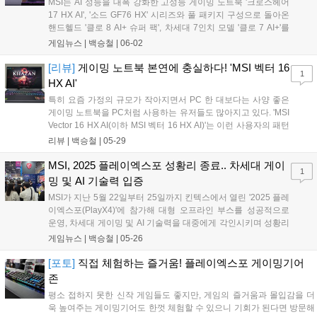
MSI는 AI 성능을 대폭 강화한 고성능 게이밍 노트북 '크로스헤어
17 HX AI', '소드 GF76 HX' 시리즈와 풀 패키지 구성으로 돌아온
핸드헬드 '클로 8 AI+ 슈퍼 팩', 차세대 7인치 모델 '클로 7 AI+'를
국내 시장에 공식 출시한다고 밝혔다. 특히 코파일럿+ PC 인증을
게임뉴스 |
백승철
|
06-02
획득한 '클로 8 AI+ 슈퍼 팩'은 트래블 케이스, 강화유리 스크린 프
로텍터, 랜야드 등 다양한 액세서리와 MSI 네스트 도킹 스테이션
[리뷰]
게이밍 노트북 본연에 충실하다! 'MSI 벡터 16
1
이 포함돼 있어, 미니 PC처럼 뛰어난 확장성과 실용성을 모두 갖
HX AI'
췄다....
특히 요즘 가정의 규모가 작아지면서 PC 한 대보다는 사양 좋은
게이밍 노트북을 PC처럼 사용하는 유저들도 많아지고 있다. 'MSI
Vector 16 HX AI(이하 MSI 벡터 16 HX AI)'는 이런 사용자의 패턴
을 따르는 게이머에게 잘 어울리는 제품이다. MSI 벡터 16 HX AI
리뷰 |
백승철
|
05-29
는 16인치의 16:10 화면비를 지원하며 국밥 조합인 인텔 CPU +
엔비디아 GPU로 구성된 인텔 Ultra 9 275HX + RTX 5080을 기
MSI, 2025 플레이엑스포 성황리 종료.. 차세대 게이
1
반으로 구성된 게이밍 노트북이다. 사양으로 봤을 땐 4K 해상도
밍 및 AI 기술력 입증
까지 충분히 지원할 수 있는 수준이나, 240Hz의 주사율에 좀 더
MSI가 지난 5월 22일부터 25일까지 킨텍스에서 열린 '2025 플레
무게 중심을 둔 것으로 생각되고, 이 판단이 개인적으로 훌륭하다
이엑스포(PlayX4)'에 참가해 대형 오프라인 부스를 성공적으로
고 생각한다....
운영, 차세대 게이밍 및 AI 기술력을 대중에게 각인시키며 성황리
에 행사를 마무리했다고 밝혔다. 이번 MSI 부스는 '게이밍 & AI 체
게임뉴스 |
백승철
|
05-26
험존'을 핵심 콘셉트로 구성, 최신 하드웨어를 실시간으로 경험할
수 있는 몰입형 데모와 다양한 소비자 참여 이벤트를 전개하며 총
[포토]
직접 체험하는 즐거움! 플레이엑스포 게이밍기어
2만 5천여 명의 방문객을 끌어모았다....
존
평소 접하지 못한 신작 게임들도 좋지만, 게임의 즐거움과 몰입감을 더
욱 높여주는 게이밍기어도 한껏 체험할 수 있으니 기회가 된다면 방문해