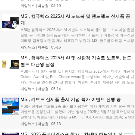
새롭게 런칭된 노트북 제품군으로, MSI가 오랜 기간에 걸쳐 제시해 왔던
게임뉴스 |
백승철
|
05-19
'Thin & Powerful' 디자인 철학이 적용되었다. AI 연산 전용 NPU 칩셋이
통합된 인텔 코어 울트라 H 또는 AMD 라이젠 AI 프로세서가 탑재되었으
MSI, 컴퓨텍스 2025서 AI 노트북 및 핸드헬드 신제품 공
며, 코파일럿 키를 적용해 윈도우 OS에서 AI 기능을 원활하게 활용할 수
개
있다. 여기에 솔리드 그레이 컬러 기반의 모던한 디자인, 2kg 미만의 가
MSI는 컴퓨텍스 2025에서 AI 기반의 노트북과 핸드헬드, 프리미엄 협업
벼운 무게(16인치 기준), 180도 힌지, OLED 디스플레이 등 고성능과 휴
모델 등 다양한 신제품을 대거 공개하며, 기술력과 예술성이 어우러진
대성, 기능성을 모두 갖췄다....
미래형 컴퓨팅 비전을 제시하겠다고 밝혔다. MSI 글로벌 마케팅 부사장
Sam Chern은 "MSI는 단순한 AI 기능을 넘어, 고성능 컴퓨팅 기술의 한
게임뉴스 |
백승철
|
05-16
계를 끊임없이 확장하고 있다"며 "이번 컴퓨텍스는 사용자에게 더 빠르
고 스마트한 몰입형 경험을 제공하는 자리가 될 것"이라고 밝혔다....
MSI, 컴퓨텍스 2025서 AI 및 친환경 기술로 노트북, 핸드
헬드 다관왕 달성
MSI는 세계 최대 규모 ICT 전시회 '컴퓨텍스 2025'에서 다수의 제품이
Golden Award 및 Best Choice Award를 수상하며, 뛰어난 기술력과 디
자인 혁신을 인정받았다고 밝혔다. 이번에 수상한 제품은 게이밍 노트
북, 휴대용 게임기, AI 노트북 등 다양한 카테고리를 아우르며, MSI가 추
게임뉴스 |
백승철
|
05-14
구하는 AI 혁신과 인간-기계 상호작용, 지속 가능한 디자인 철학을 고스
란히 담고 있다. AI 기술이 일상에 깊이 스며들고, 친환경 전환이 가속화
MSI, 키보드 신제품 출시 기념 특가 이벤트 진행 중
되는 가운데, MSI는 고성능과 환경 책임을 동시에 만족시키는 제품 개발
MSI는 신제품 키보드 2종 출시를 기념하여 자사 게이밍 기어 단독 특가
을 통해 시장 요구에 적극 대응하고 있다....
이벤트를 진행한다고 밝혔다. 이번 행사는 2025년 5월 22일 목요일까지
진행되며, 이벤트 대상 제품은 ▲MSI FORGE GK300 콤보 (청축) ▲MSI
FORGE GK300 게이밍 키보드 (청축) ▲MSI FORGE GK100 게이밍 키
게임뉴스 |
백승철
|
05-13
보드 ▲MSI FORGE K200 무선 키보드 ▲MSI VERSA 300 엘리트 무선
게이밍 마우스 ▲MSI VERSA 300 무선 게이밍 마우스 ▲MSI FORGE
MSI, 2025 플레이엑스포 참가... 차세대 하드웨어 전