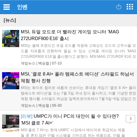
인벤
[뉴스]
MSI, 듀얼 모드로 더 빨라진 게이밍 모니터 'MAG
272URDF800 E16' 출시
MSI는 올해 트렌드인 듀얼 모드를 적용해 고해상도 모드와 고주사율 모
드를 자유롭게 전환하며 즐길 수 있는 신제품 게이밍 모니터 'MAG
272URDF800 E16'을 출시했다고 밝혔다. MSI MAG 272URDF E16 모
델은 4K 고해상도와 160Hz 주사율을 기본으로 지원하는 27인치 Rapid
게임뉴스 |
백승철
|
07-10
IPS 디스플레이를 기반으로 제작되었으며, FHD 해상도에서는 최대
320Hz까지 전환 가능한 '듀얼 모드'를 탑재해 주목받고 있다. 이 듀얼 모
MSI, '클로 8 AI+ 폴라 템페스트 에디션' 스타필드 하남서
드는 MSI 게이밍 모니터에 최초로 적용된 혁신적인 기능으로, 차세대 게
체험 행사 진행
이밍 모니터 기술의 새로운 기준을 제시한다....
MSI는 화이트 컬러로 새롭게 선보이는 휴대용 게임기 '클로 8 AI+ 폴라
템페스트 에디션'을 오는 7월 5일 국내 정식 출시하고, 이를 기념한 현장
체험 행사를 스타필드 하남점 일렉트로마트에서 7월 5일~6일 양일간 진
행한다고 밝혔다. 이번에 출시된 '클로 8 AI+ 폴라 템페스트 에디션'은 컴
게임뉴스 |
백승철
|
06-30
퓨텍스 2025에서 최초 공개된 화제작으로, MSI 클로 라인업 최초로 화
이트 컬러 디자인을 적용한 것이 가장 큰 특징이다. 기존 샌드스톰 컬러
[리뷰]
UMPC가 미니 PC의 대안이 될 수 있다면?
3
와는 완전히 다른 차분하면서도 세련된 색감으로, 퍼포먼스는 물론 스타
'MSI 클로 7 AI+'
일을 중시하는 사용자층의 니즈를 적극 반영했다....
MSI 클로 7 AI+는 현재 UMPC 시장에서 메이저로 취급되는 제품
들 중 흔치 않은 인텔 시스템을 기반으로 하는 제품으로, 인텔 울