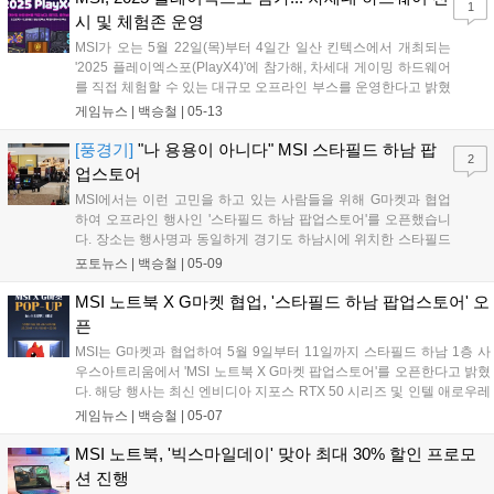
1
M200 무선 마우스다....
시 및 체험존 운영
MSI가 오는 5월 22일(목)부터 4일간 일산 킨텍스에서 개최되는
'2025 플레이엑스포(PlayX4)'에 참가해, 차세대 게이밍 하드웨어
를 직접 체험할 수 있는 대규모 오프라인 부스를 운영한다고 밝혔
다. MSI는 이번 행사에서 최신 지포스 RTX 50 노트북을 포함해
게임뉴스 |
백승철
|
05-13
그래픽카드, 메인보드, 모니터, PC 케이스 등 전 라인업을 한자리
에서 선보인다. 특히 인기 게임 타이틀과 AI 기능을 직접 체험할
[풍경기]
"나 용용이 아니다" MSI 스타필드 하남 팝
2
수 있는 시연존이 운영되어 MSI만의 기술력을 직관적으로 확인
업스토어
할 수 있다....
MSI에서는 이런 고민을 하고 있는 사람들을 위해 G마켓과 협업
하여 오프라인 행사인 '스타필드 하남 팝업스토어'를 오픈했습니
다. 장소는 행사명과 동일하게 경기도 하남시에 위치한 스타필드
하남 1층 사우스아트리움에서 5월 9일부터 5월 11일까지 개최됩
포토뉴스 |
백승철
|
05-09
니다. 행사는 현장 방문자를 위한 할인 쿠폰을 비롯하여 모르고
지나가던 사람들도 참여할 수 있는 이벤트들로 풍성했습니다. 저
MSI 노트북 X G마켓 협업, '스타필드 하남 팝업스토어' 오
는 무엇보다 RTX 50 시리즈가 탑재된 MSI 노트북이 참 반갑더라
픈
고요....
MSI는 G마켓과 협업하여 5월 9일부터 11일까지 스타필드 하남 1층 사
우스아트리움에서 'MSI 노트북 X G마켓 팝업스토어'를 오픈한다고 밝혔
다. 해당 행사는 최신 엔비디아 지포스 RTX 50 시리즈 및 인텔 애로우레
이크를 탑재한 MSI의 최신 제품들을 대규모로 만나볼 수 있으며, 압도적
게임뉴스 |
백승철
|
05-07
인 성능과 몰입감 넘치는 게이밍 경험을 선사할 노트북들을 직접 눈으로
확인하고 체험해 볼 수 있다....
MSI 노트북, '빅스마일데이' 맞아 최대 30% 할인 프로모
션 진행