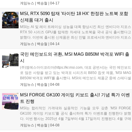
MSI 그래픽카드는 게이밍, AI 애플리케이션 및 콘텐츠 제작을 위한 안정
게임뉴스 |
백승철
|
04-17
만 아니라 물리적으로 그래픽 처리를 해주는 부품이 따로 있다는
적인 성능을 제공한다. 전력과 효율성의 균형을 맞추는 이 제품들은 최
것 자체가 얇고 가벼운 노트북의 발열 제어에 많은 도움이 된다....
적화된 발열과 낮은 소음 수준으로 원활한 작동을 보장하여 뛰어난 사용
MSI, RTX 5090 탑재 '타이탄 18 HX' 한정판 노트북 포함
자 경험을 제공한다....
신제품 대거 출시
MSI는 AI 및 레이 트레이싱 성능을 대폭 향상시킨 최신 엔비디아 지포스
RTX 50 시리즈 GPU를 탑재한 차세대 노트북을 국내 공식 출시했다고
밝혔다. 이번에 출시된 신제품은 최신 인텔 프로세서와 엔비디아 지포스
RTX 50 시리즈 GPU를 탑재해 고사양 게임은 물론, 영상 편집, AI 기반
게임뉴스 |
백승철
|
04-14
워크플로우, 3D 모델링 등 복잡한 창작 작업까지 폭넓게 지원한다. MSI
는 데스크톱급 성능의 하이엔드 노트북 '타이탄(Titan) 시리즈'와 엔지니
국민 메인보드의 귀환, MSI MAG B850M 박격포 WIFI 출
어 및 크리에이터에게 최적화된 '벡터(Vector) 시리즈', 얇고 가벼운 설계
시
로 휴대성과 성능을 모두 갖춘 '스텔스(Stealth) 시리즈' 등 다양한 사용자
(주)엠에스아이코리아(https://kr.msi.com, 대표 공번서)는 국민 메인보드
층을 겨냥한 제품군을 선보인다....
로 많은 사랑을 받고 있는 박격포 시리즈의 B850 칩셋 제품, 'MSI MAG
B850M 박격포 WIFI'를 출시했다. MSI의 메인보드 제품군 중에 스테디셀
러인 박격포 시리즈는 탄탄한 전원부를 기반으로 하는 국민 메인보드로,
게임뉴스 |
백승철
|
04-08
현재 인기가 좋은 B850 칩셋과 더불어 수요에 따른 기대가 높은 m-ATX
규격의 제품이다. 또한 총 15페이즈의 튼튼한 전원부, 조립 편의성을 위
MSI FORGE GK100 게이밍 키보드 출시! 기념 특가 이벤
한 EZ PCIE 릴리즈, EZ 안테나 등의 기능을 갖추었으며 Wi-Fi 7과
트 진행
5Gbps 랜으로 무장하여 폭넓은 네트워크 경험까지 제공한다....
MSI는 합리적인 가격대와 실용적인 기능을 모두 갖춘 'MSI FORGE
GK100 게이밍 키보드'를 공식 출시하며 특가 이벤트를 진행한다 밝혔
다. 이번 행사는 2025년 4월 7일부터 4월 17일까지 진행된다. 4월 구매
자들은 2025년 5월 15일까지 이벤트를 신청할 수 있으며 이벤트 대상
게임뉴스 |
백승철
|
04-08
제품은 MSI FORGE GK100 게이밍 키보드, MSI FORGE GM300 게이