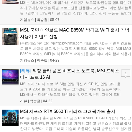
MSI는 '빅스마일데이'에 참가해, MSI 인기 노트북 라인업을 합리적인 가
격에 구매할 수 있는 특별 프로모션을 진행한다고 밝혔다. 이번 행사는 5
월 7일부터 13일까지 단 7일간 진행되며, 12% 선택 쿠폰을 포함해
▲8% 엔비디아 및 인텔 중복 쿠폰 ▲5% MSI 중복 쿠폰 ▲10% 스마일
게임뉴스 |
백승철
|
05-07
카드 할인 등 최대 30%에 달하는 풍성한 혜택이 적용된다. 또한, 구매자
에게는 제품별 마우스, 백팩 등 사은품이 증정되며, 제품에 따라 신세계
MSI, 국민 메인보드 MAG B850M 박격포 WIFI 출시 기념
상품권 또는 '둠: 더 다크 에이지스' 게임 코드를 받을 수 있는 포토 상품
사용기 이벤트 진행
평 이벤트도 함께 진행되어, MSI 노트북을 더욱 합리적인 가격에 만나볼
(주)엠에스아이코리아(https://kr.msi.com, 대표 공번서)는 국민 메인보드
수 있다....
로 많은 사랑을 받고 있는 박격포 시리즈의 B850 칩셋 제품, MSI MAG
B850M 박격포 WIFI (이하 B850M 박격포)를 출시하며 이와 함께 사용기
이벤트를 진행한다고 밝혔다. MSI의 메인보드 제품군 스테디셀러인 박
게임뉴스 |
백승철
|
04-29
격포 시리즈는 탄탄한 전원부와 다양하고 유용한 기능을 담은 알찬 메인
보드다. 박격포 메인보드는 컴퓨터 부품에 전문적인 지식을 가진 이용자
[리뷰]
외장 글카 품은 비즈니스 노트북, MSI 프레스
1
부터 컴퓨터를 잘 모르는 사람들에게까지 인기가 많은 국민 메인보드 중
티지 프로 16 AI
하나다....
MSI 프레스티지 프로 16 AI는 인텔 최신 AI CPU인 인텔 코어 울
트라 9 285H를 기반으로 하는 코파일럿+ 지원의 노트북이다.
MSI에서는 다양한 노트북 라인업을 갖추고 있는데, 그중에 프레
스티지 라인업은 현재 사용자에게 강력한 비즈니스 및 생산성 기
리뷰 |
백승철
|
04-22
능을 지원하는 초슬림 & 초경량 노트북이다. 특히 프레스티지는
대부분의 경량형 노트북과는 다르게 외장 그래픽을 지원하는 라
MSI 지포스 RTX 5060 Ti 시리즈 그래픽카드 출시
인업으로 알려져 많은 애호가로부터 사랑받는 제품군으로, MSI
MSI는 새롭게 출시된 NVIDIA 지포스 RTX 5060 Ti GPU 기반의 최신 그
프레스티지 프로 16 AI 또한 RTX 4050 그래픽을 탑재하고 있다.
래픽카드 라인업인 게이밍 트리오, 게이밍 그리고 벤투스 시리즈를 출시
현재 RTX 50 시리즈가 최신형인 만큼 강력한 그래픽 성능을 보여
한다고 밝혔다. 고급 그래픽 기술과 효율적인 냉각 솔루션으로 설계된
주진 못하지만 APU 수준보다 월등한 퍼포먼스를 보여주는 것뿐