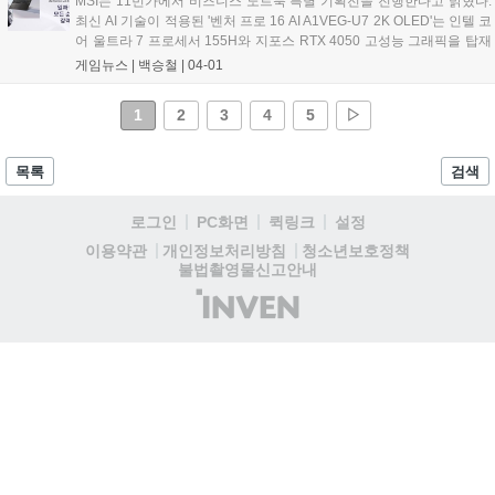
MSI는 11번가에서 비즈니스 노트북 특별 기획전을 진행한다고 밝혔다.
브 작업 환경을 구현할 수 있다....
최신 AI 기술이 적용된 '벤처 프로 16 AI A1VEG-U7 2K OLED'는 인텔 코
어 울트라 7 프로세서 155H와 지포스 RTX 4050 고성능 그래픽을 탑재
했다. AI 연산을 가속화하는 NPU를 통해 영상 편집, 그래픽 작업 등에서
게임뉴스 |
백승철
|
04-01
초고속 성능을 발휘한다. 또한 2K OLED 디스플레이로 생생하고 정확한
색감과 높은 몰입감을 제공한다. 세련된 디자인과 뛰어난 내구성으로 프
1
2
3
4
5
▷
로페셔널한 비즈니스 환경에 최적화되었다....
목록
검색
로그인
PC화면
퀵링크
설정
청소년보호정책
이용약관
개인정보처리방침
불법촬영물신고안내
(주)
인
벤