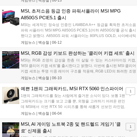
게임뉴스 |
백승철
|
06-13
래픽카드 전시 및 체험 ▲MSI 지포스 RTX 50 시리즈 게이밍 노트북 체
험 ▲MSI 메인보드 및 PC 컴포넌트 EZ DIY 조립 체험 ▲MSI 모니터 및
MSI, 초저소음 등급 인증 파워서플라이 MSI MPG
스마트 모니터 체험 ▲MSI 클로 8 게임 대전 ▲미니게임 등 다양한 프로
A850GS PCIE5.1 출시
그램이 준비되어 참가자들이 MSI의 기술력과 성능을 직관적으로 경험
MSI는 세계적인 정숙성 인증인 LAMBDA A++ 등급을 획득한 초저소음
할 수 있도록 구성됐다....
파워 서플라이 'MSI MPG A850GS PCIE5.1(이하 A850GS)'를 공식 출시
했다고 밝혔다. A850GS 파워 서플라이는 80PLUS GOLD, 사이베네틱
스 GOLD, PPLP.INFO GOLD 등 품질을 보증하는 각종 인증으로 무장했
게임뉴스 |
백승철
|
06-12
다. LAMBDA A++ 소음 등급 인증을 받은 최대 15dB 수준의 초저소음이
특징이다....
MSI, RGB 감성 키보드 완성하는 '클리어 키캡 세트' 출시
MSI는 RGB 조명의 감성을 한층 더 살릴 수 있는 커스터마이징 키캡,
'MSI 클리어 키캡 세트'를 출시한다고 밝혔다. 이번에 출시된 MSI 클리어
키캡 세트는 투명 이중 레이어 구조를 적용해, RGB LED의 화려한 조명
효과를 더욱 감각적으로 표현할 수 있도록 설계됐다. 조명이 키캡 전체
게임뉴스 |
백승철
|
06-10
를 부드럽게 통과하며 퍼져나가, 사용자의 책상 위에 감성적인 무드를
연출해 준다. 단순히 키캡을 교체하는 것을 넘어, 키보드 자체를 인테리
예쁜 1팬의 그래픽카드, MSI RTX 5060 인스파이어
1
어 오브제로 탈바꿈시키는 디자인적 완성도도 갖췄다....
1팬의 그래픽카드를 찾는 사람에게 즐거운 소식이 있다. 보통 1팬
그래픽카드는 크기를 보고 고를 뿐, 외형을 고려하기 어려운 편인
데 MSI에서 이번 RTX 50 시리즈를 통해 새롭게 선보인 라인업,
인스파이어(Inspire)의 1팬 버전은 누가 봐도 좀 예쁜 것 같다. 내
게임뉴스 |
백승철
|
06-04
눈에만 예뻐 보이는 거라면 그냥 하드웨어 좋아하는 사람이 사고
싶다고 투정 부리는 걸로 생각해 주시길. 옛날에 유행했던 아이팟
MSI, AI 게이밍 노트북 2종 및 핸드헬드 게임기 '클
1
셔플의 크기를 키워놓은 것처럼 생겨서 더 호감인 것 같다....
로' 신제품 출시