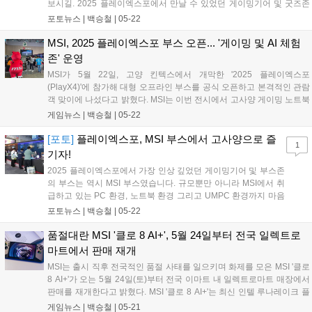
보시길. 2025 플레이엑스포에서 만날 수 있었던 게이밍기어 및 굿즈존
에 위치한 게이밍기어 관련 부스들을 사진으로 준비했다. 일반적인 전시
포토뉴스 |
백승철
|
05-22
회의 경우, 제품을 전시하거나 보여주는 영역 그리고 체험되는 영역이
명확히 구분되어 있다. 하지만 플레이엑스포의 각 부스들은 대부분 체험
MSI, 2025 플레이엑스포 부스 오픈... '게이밍 및 AI 체험
할 수 있는 형식으로 되어 있어 몸이 굉장히 바쁘다. 그만큼 더 즐겁기도
존' 운영
하고. 특히 고가의 게이밍기어들을 직접 만져보고 평소 만나기 힘들 정
MSI가 5월 22일, 고양 킨텍스에서 개막한 '2025 플레이엑스포
도의 높은 할인가에 판매하고 있다는 것도 하나의 즐거움이라고 할 수
(PlayX4)'에 참가해 대형 오프라인 부스를 공식 오픈하고 본격적인 관람
있겠다....
객 맞이에 나섰다고 밝혔다. MSI는 이번 전시에서 고사양 게이밍 노트북
과 지포스 RTX 50 그래픽카드, 게이밍 모니터, 고성능 메인보드 등 차세
게임뉴스 |
백승철
|
05-22
대 하드웨어를 한자리에 모아 전시하며, 방문객들이 직접 체험할 수 있
는 '게이밍&AI 체험존'을 운영한다. 특히 AAA급 게임 플레이와 AI 기반
[포토]
플레이엑스포, MSI 부스에서 고사양으로 즐
1
멀티태스킹 환경을 실시간으로 구현한 데모 시연을 통해 관람객들의 뜨
기자!
거운 반응을 얻고 있다....
2025 플레이엑스포에서 가장 인상 깊었던 게이밍기어 및 부스존
의 부스는 역시 MSI 부스였습니다. 규모뿐만 아니라 MSI에서 취
급하고 있는 PC 환경, 노트북 환경 그리고 UMPC 환경까지 마음
껏 체험할 수 있게 꾸며놨더라고요. 그뿐만 아니라 현장에서 즐길
포토뉴스 |
백승철
|
05-22
수 있는 이벤트들도 있었습니다. 공던지기부터 스파 6 1:1 대전,
그리고 직접 PC를 조립하는 체험을 모두 즐기면 현장에서 경품을
품절대란 MSI '클로 8 AI+', 5월 24일부터 전국 일렉트로
줬습니다....
마트에서 판매 재개
MSI는 출시 직후 전국적인 품절 사태를 일으키며 화제를 모은 MSI '클로
8 AI+'가 오는 5월 24일(토)부터 전국 이마트 내 일렉트로마트 매장에서
판매를 재개한다고 밝혔다. MSI '클로 8 AI+'는 최신 인텔 루나레이크 플
랫폼을 탑재한 고성능 휴대용 게임기로, PC/모바일 게임은 물론 AI 기반
게임뉴스 |
백승철
|
05-21