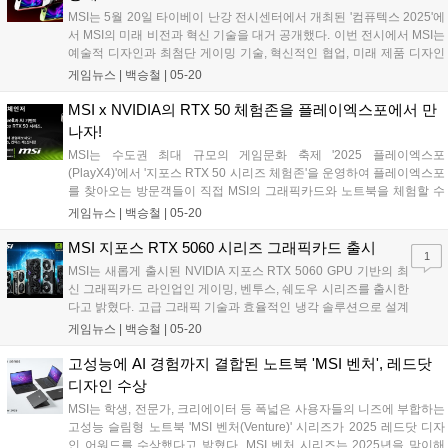
월한 Wi-Fi 7, 10G LAN 및 USB 40Gbps를 갖추었다....
MSI는 5월 20일 타이베이 난강 전시센터에서 개최된 '컴퓨텍스 2025'에
서 MSI의 미래 비전과 혁신 기술을 대거 공개했다. 이번 전시에서 MSI는
예술적 디자인과 최첨단 게이밍 기술, 혁신적인 협업, 미래 제품 디자인
방향 등을 망라한 새로운 포트폴리오를 선보이며 전 세계 관람객의 이목
게임뉴스 |
백승철
|
05-20
을 집중시켰다. 2024년 말 출시되어 핸드헬드 시장에서 빠르게 입지를
굳히고, 빠르게 시장에 안착하며 2025 컴퓨텍스 베스트 초이스 어워드
MSI x NVIDIA의 RTX 50 체험존을 플레이엑스포에서 만
를 수상한 MSI의 '클로 8 AI+' 성공을 바탕으로, MSI는 AMD와 인텔 플랫
나자!
폼을 모두 아우르는 차세대 핸드헬드 게임기 라인업을 새롭게 선보였다.
MSI는 수도권 최대 규모의 게임문화 축제 '2025 플레이엑스포
이번에 선보인 '클로 A8'과 '클로 8 AI+ 폴라 템페스트 에디션'은 게이머
(PlayX4)'에서 '지포스 RTX 50 시리즈 체험존'을 운영하여 플레이엑스포
들이 AMD와 인텔 기반 중 원하는 플랫폼을 자유롭게 선택하여 자신만
를 찾아오는 방문객들이 직접 MSI의 그래픽카드와 노트북을 체험할 수
의 최적화된 플레이 환경을 구축할 수 있도록 설계되었다....
있는 행사를 진행한다고 밝혔다. 2025 플레이엑스포는 2025년 5월 22
게임뉴스 |
백승철
|
05-20
일부터 5월 26일까지 진행되며, MSI 체험존에서는 끝판왕 성능을 자랑
하는 'MSI 지포스 RTX 5090 슈프림 SOC 하이퍼프로져' 그래픽카드와
MSI 지포스 RTX 5060 시리즈 그래픽카드 출시
1
크리에이터들을 위한 초고성능 스튜디오 노트북 'MSI 스텔스 18 HX AI
MSI는 새롭게 출시된 NVIDIA 지포스 RTX 5060 GPU 기반의 최
A2XWIG'를 비롯하여 다양한 지포스 RTX 50 그래픽카드와 노트북들이
신 그래픽카드 라인업인 게이밍, 벤투스, 쉐도우 시리즈를 출시한
전시되어 있다....
다고 밝혔다. 고급 그래픽 기술과 효율적인 냉각 솔루션으로 설계
된 MSI 그래픽카드는 게임, AI 애플리케이션 및 콘텐츠 제작을 위
게임뉴스 |
백승철
|
05-20
한 안정적인 성능을 제공한다. 전력과 효율성의 균형을 맞추는 이
제품들은 최적화된 발열과 낮은 소음 수준으로 원활한 작동을 보
고성능에 AI 경험까지 결합된 노트북 'MSI 벤처', 레드닷
장하여 뛰어난 사용자 경험을 제공한다. 특히 지포스 RTX 5060
디자인 수상
시리지는 SFF-Ready Enthusiast GeForce Card 크기 가이드를
MSI는 학생, 전문가, 크리에이터 등 폭넓은 사용자들의 니즈에 부합하는
충족하여 DIY 게이머들이 mITX 및 mATX 케이스에 맞는 부품을
고성능 슬림형 노트북 'MSI 벤처(Venture)' 시리즈가 2025 레드닷 디자
자신 있게 선택하고 조립할 수 있도록 도와준다....
인 어워드를 수상했다고 밝혔다. MSI 벤처 시리즈는 2025년을 맞이해