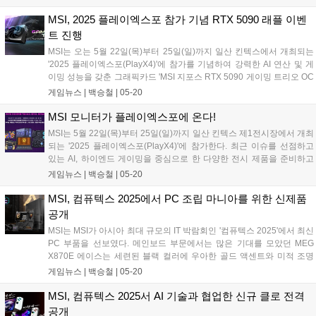
작업과 멀티태스킹 환경에서도 강력한 성능을 발휘한다. 코파일럿+ PC
인증을 받은 제품으로, 단순한 게임기를 넘어 미니 PC처럼 폭넓게 활용
MSI, 2025 플레이엑스포 참가 기념 RTX 5090 래플 이벤
가능하다는 점에서 게이머뿐만 아니라 크리에이터들에게도 주목받고
트 진행
있다....
MSI는 오는 5월 22일(목)부터 25일(일)까지 일산 킨텍스에서 개최되는
'2025 플레이엑스포(PlayX4)'에 참가를 기념하여 강력한 AI 연산 및 게
이밍 성능을 갖춘 그래픽카드 'MSI 지포스 RTX 5090 게이밍 트리오 OC
D7 32GB 트라이프로져4' 래플 이벤트를 진행한다고 밝혔다. 특히 현장
게임뉴스 |
백승철
|
05-20
방문객을 위한 특별 구매 혜택도 주목할 만하다. 출시 후 구매 대란을 일
으켜 여전히 구입하기 힘든 '지포스 RTX 5090' 제품 중 하나인 'MSI 지포
MSI 모니터가 플레이엑스포에 온다!
스 RTX 5090 게이밍 트리오 OC D7 32GB 트라이프로져4'를 대상으로
MSI는 5월 22일(목)부터 25일(일)까지 일산 킨텍스 제1전시장에서 개최
추첨 구매 이벤트를 진행하며, 목요일 및 금요일에 거쳐 총 10명을 선정
되는 '2025 플레이엑스포(PlayX4)'에 참가한다. 최근 이슈를 선점하고
할 예정이라 밝혔다. 그뿐만 아니라 MSI 노트북, 메인보드, 파워서플라
있는 AI, 하이엔드 게이밍을 중심으로 한 다양한 전시 제품을 준비하고
이 등 인기 제품을 대상으로 최대 10% 현장 할인 쿠폰이 제공되어 방문
선보일 예정이며, 국내 최초로 공개되는 MSI 모니터 신제품 라인업을 비
게임뉴스 |
백승철
|
05-20
객들은 실질적인 구매 혜택까지 누릴 수 있다....
롯해 최상급 MSI QD-OLED 모니터 등 다양한 제품이 전시될 예정이다.
MSI는 이번 행사에서 국내에서 최초로 공개되는 MSI 최고 사양급 게이
MSI, 컴퓨텍스 2025에서 PC 조립 마니아를 위한 신제품
밍 모니터, 동급 최강의 패널을 자랑하는 QD-OLED 모니터, 자사 최초로
공개
선보이는 스마트 모니터 라인업까지 다양한 MSI 모니터를 전시한다. 부
MSI는 MSI가 아시아 최대 규모의 IT 박람회인 '컴퓨텍스 2025'에서 최신
스 현장에서는 관람객을 위한 다양한 AI 기능 시연, QD-OLED 영상 시
PC 부품을 선보였다. 메인보드 부문에서는 많은 기대를 모았던 MEG
연, 최신 게임 체험 등 다양한 볼거리와 즐길 거리가 마련될 계획이다....
X870E 에이스는 세련된 블랙 컬러에 우아한 골드 액센트와 미적 조명
패턴이 특징인 ATX 폼 팩터로 출시된다. 웨이브 핀 디자인, 다이렉트 터
게임뉴스 |
백승철
|
05-20
치 크로스 히트 파이프 구조, 서버급 PCB 소재가 특징인 이 제품은 더 높
은 성능을 위한 프리미엄 열 설계를 제공한다. 또한 18+2+1 듀엣 레일
MSI, 컴퓨텍스 2025서 AI 기술과 협업한 신규 클로 전격
파워 시스템 설계와 110A SPS, 라이트닝 5세대 PCIe 및 M.2 솔루션, 탁
공개