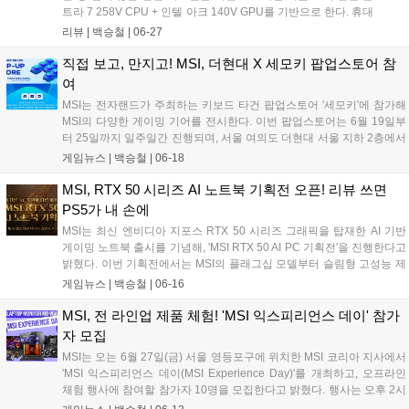
트라 7 258V CPU + 인텔 아크 140V GPU를 기반으로 한다. 휴대
용 기기로서의 특징으로는 FHD 해상도에 120Hz 주사율을 지원
리뷰 |
백승철
|
06-27
하는 7형의 디스플레이를 갖추고 있으며 32GB라는 넉넉한 메모
리 용량을 지원한다. 스팀덱 대비 10g~40g 정도 무거운 675g이
직접 보고, 만지고! MSI, 더현대 X 세모키 팝업스토어 참
라는 적당한 무게를 갖추고 있다. 또한 미니 PC로서의 활용도를
여
적극 권장하는 것인지 MSI 공식 도킹 스테이션을 별매품으로 취
MSI는 전자랜드가 주최하는 키보드 타건 팝업스토어 '세모키'에 참가해
급하고 있다. 'MSI 네스트 도킹 스테이션'에는 USB-C / HDMI / 2x
MSI의 다양한 게이밍 기어를 전시한다. 이번 팝업스토어는 6월 19일부
USB 3.0 타입 A / RJ45(랜 단자) / 2x USB-C 단자를 지원한다.
터 25일까지 일주일간 진행되며, 서울 여의도 더현대 서울 지하 2층에서
UMPC와의 연결을 제외하고도 단자가 충분한 덕택에 키보드 및
운영된다. 관람객들은 팝업스토어 운영 기간 동안 MSI 게이밍 기어를 저
게임뉴스 |
백승철
|
06-18
마우스, 그 외 PC 사용에 있어 필요한 주변기기와 함께 미니 PC
렴하게 구매할 수 있으며, 6월 23일과 6월 25일은 MSI 브랜드 데이로 팝
환경을 구축할 수 있다....
업스토어 기간 중 제일 저렴하게 제품을 구매할 수 있다. 특히, 브랜드 데
MSI, RTX 50 시리즈 AI 노트북 기획전 오픈! 리뷰 쓰면
이에 'FORGE GK300 콤보 (청축)' 구매 시 동일 제품 1개를 추가 증정하
PS5가 내 손에
는 1+1 특별 이벤트도 함께 진행된다. 기계식 키보드와 마우스를 구매하
MSI는 최신 엔비디아 지포스 RTX 50 시리즈 그래픽을 탑재한 AI 기반
려는 고객에게 좋은 기회가 될 예정이다....
게이밍 노트북 출시를 기념해, 'MSI RTX 50 AI PC 기획전'을 진행한다고
밝혔다. 이번 기획전에서는 MSI의 플래그십 모델부터 슬림형 고성능 제
품까지, RTX 50 시리즈와 AI 기술이 결합된 최신 제품들을 한자리에서
게임뉴스 |
백승철
|
06-16
만나볼 수 있다. MSI의 신제품 라인업은 RTX 5090 / 5080 / 5070Ti /
5070 / 5060 그래픽을 탑재해, 블랙웰(Blackwell) 아키텍처, DLSS 4, 풀
MSI, 전 라인업 제품 체험! 'MSI 익스피리언스 데이' 참가
레이트레이싱 등 차세대 기술을 완벽히 지원한다. 여기에 MSI만의 냉각
자 모집
솔루션 '쿨러부스트'와 전용 AI 가속 기능 'AI 엔진'까지 더해져, 게임과 크
MSI는 오는 6월 27일(금) 서울 영등포구에 위치한 MSI 코리아 지사에서
리에이티브 작업 전반에서 최적화된 성능과 안정성을 제공한다....
'MSI 익스피리언스 데이(MSI Experience Day)'를 개최하고, 오프라인
체험 행사에 참여할 참가자 10명을 모집한다고 밝혔다. 행사는 오후 2시
부터 7시까지 약 5시간 동안 진행되며, ▲ MSI 지포스 RTX 50 시리즈 그