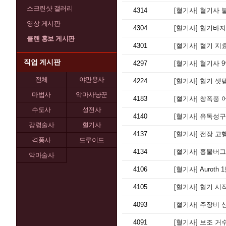
스크린샷 갤러리
4314
[혈기사]
혈기사 불
영상 게시판
4304
[혈기사]
혈기바지 
클랜 홍보 게시판
4301
[혈기사]
혈기 지
직업 게시판
4297
[혈기사]
혈기사 9
전체
야만용사
4224
[혈기사]
혈기 셋
마법사
악마사냥꾼
4183
[혈기사]
창폭풍 
수도사
성전사
4140
[혈기사]
유독성구
강령술사
혈기사
4137
[혈기사]
전장 고행
격풍사
드루이드
4134
[혈기사]
흉물버그
악마술사
4106
[혈기사]
Auroth
4105
[혈기사]
혈기 시
4093
[혈기사]
주장비 
4091
[혈기사]
보조 거수