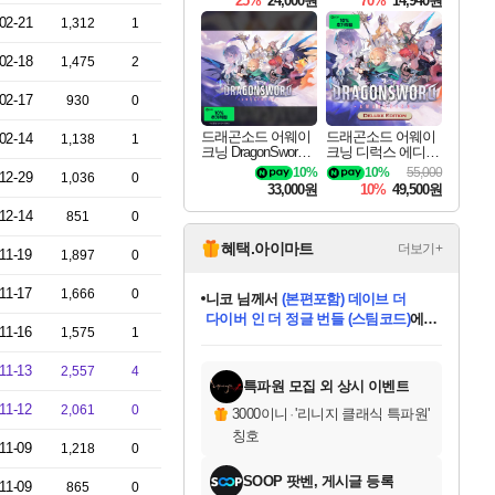
25%
24,000원
70%
14,940원
02-21
1,312
1
02-18
1,475
2
02-17
930
0
드래곤소드 어웨이
드래곤소드 어웨이
02-14
1,138
1
크닝 DragonSword A
크닝 디럭스 에디션
wakening
DragonSword Awake
10%
10%
55,000
12-29
1,036
0
ning Deluxe Edition
33,000원
10%
49,500원
12-14
851
0
혜택.아이마트
더보기+
11-19
1,897
0
11-17
1,666
0
니코
님께서
(본편포함) 데이브 더
다이버 인 더 정글 번들 (스팀코드)
에
11-16
1,575
1
미스골든위크
별땡
당첨되셨습니다.
한건했습니다
프로틴스101
별빛희망
미오몬도
아기쿠키
eksxo
칠부
설레임v
어느덧
동작그만
영웅97
우는무
유리별
나무아래쉼터
달빛아이
밍끼
해무
님께서
님께서
님께서
님께서
님께서
님께서
님께서
님께서
님께서
님께서
님께서
님께서
님께서
님께서
님께서
엘든 링 밤의 통치자
님께서
네이버페이 1만원
로블록스 기프트카드
엘든 링 밤의 통치자
님께서
님께서
님께서
디스코 엘리시움 최종판
엘든 링 밤의 통치자
네이버페이 1만원
로블록스 기프트카드
인투 더 브리치
로블록스 기프트카드
로블록스 기프트카드
엘든 링 밤의 통치자
(본편포함) 데이브 더
(본편포함) 데이브 더
드래곤 퀘스트 XI S
네이버페이 1만원
몬스터 헌터 월드
마피아
로블록스
아이스본 마스터 에디션 (스팀코드)
디럭스 에디션 (스팀코드)
데피니티브 에디션 (스팀코드)
교환권
1만원권
디럭스 에디션 (스팀코드)
다이버 인 더 정글 번들 (스팀코드)
(스팀코드)
교환권
1만원권
디럭스 에디션 (스팀코드)
다이버 인 더 정글 번들 (스팀코드)
(스팀코드)
교환권
1만원권
기프트카드 1만 5천원권
지나간 시간을 찾아서 데피니티브
2만원권
디럭스 에디션 (스팀코드)
에 당첨되셨습니다.
에 당첨되셨습니다.
에 당첨되셨습니다.
에 당첨되셨습니다.
에 당첨되셨습니다.
에 당첨되셨습니다.
를 교환.
에 당첨되셨습니다.
에 당첨되셨습니다.
를 교환.
에
에
에
에
에
에
에
를
11-13
2,557
4
교환.
당첨되셨습니다.
당첨되셨습니다.
당첨되셨습니다.
당첨되셨습니다.
당첨되셨습니다.
당첨되셨습니다.
에디션 (스팀코드)
당첨되셨습니다.
를 교환.
특파원 모집 외 상시 이벤트
11-12
2,061
0
3000이니
·
'리니지 클래식 특파원'
칭호
11-09
1,218
0
SOOP 팟벤, 게시글 등록
11-09
865
0