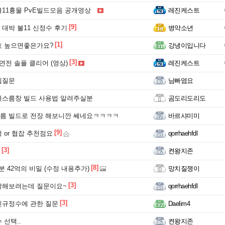
11흉물 PvE빌드모음 공개영상
레진케스트
[9]
대박 불11 신정수 후기
병약소년
[1]
효 높으면좋은가요?
강냉이입니다
[3]
연전 솔플 클리어 (영상)
레진케스트
템질문
님빠염요
어스름창 빌드 사용법 알려주실분
곰도리도리도
름 빌드로 전장 해보니깐 쎄네요ㅋㅋㅋㅋ
바르샤미미
[9]
 or 협잡 추천점요
qorrhaehfdl
[3]
켠왕지존
[8]
 1분 42억의 비밀 (수정 내용추가)
망치질쟁이
[3]
작해보려는데 질문이요~
qorrhaehfdl
[3]
신규정수에 관한 질문
Daelim4
 선택..
켠왕지존