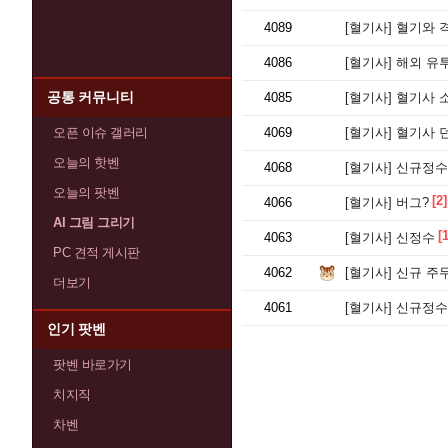
4089
[혈기사]
혈기와 격
4086
[혈기사]
해외 유투버 
공통 커뮤니티
4085
[혈기사]
혈기사 소
오픈 이슈 갤러리
4069
[혈기사]
혈기사 
오늘의 핫벤
4068
[혈기사]
신규정수 성무연
오늘의 팟벤
[2]
4066
[혈기사]
버그?
AI 그림 그리기
[1
4063
[혈기사]
신정수
PC 견적 게시판
4062
[혈기사]
신규 주무
더보기
4061
[혈기사]
신규정수 머
인기 팟벤
팟벤 바로가기
치지직
차벤