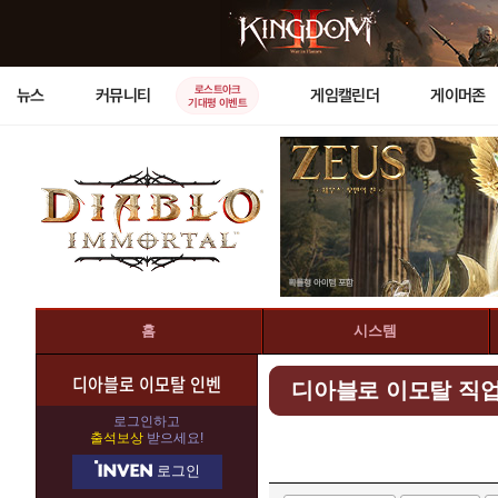
로스트아크
뉴스
커뮤니티
게임캘린더
게이머존
기대평 이벤트
홈
시스템
디아블로 이모탈 인벤
디아블로 이모탈 직
로그인하고
출석보상
받으세요!
로그인