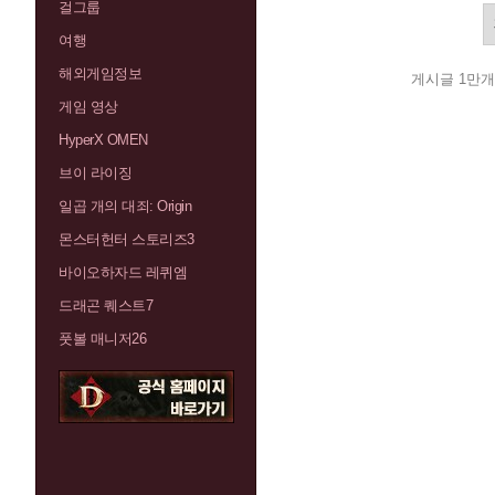
걸그룹
여행
해외게임정보
게시글 1만개
게임 영상
HyperX OMEN
브이 라이징
일곱 개의 대죄: Origin
몬스터헌터 스토리즈3
바이오하자드 레퀴엠
드래곤 퀘스트7
풋볼 매니저26