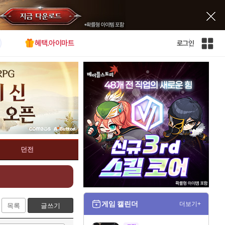
혜택.아이마트
로그인
인
벤
전
체
사
이
트
맵
던전
게임 캘린더
더보기+
목록
글쓰기