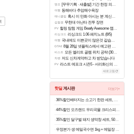
[무무기획 · 새출발] 기간 한정 의뢰 이벤트
명조
동해바다 추암해수욕장
여행
혹시 이 만화 아시는 분 계신가요
애니클립
색
무한대 아난타 전투 장면
섭컬겜
힐링 탐험 게임 Bearly Awesome 챕터 1 트레일러
PV
리싱크드 1.06 패치노트 (8/5)
리싱크드
국내에도 이쁜곳이 많은것 같습니다
여행
8월 28일 넷플릭스에서 예고편 공개 예정
GTA6
모든 엘리트 골렘 위치 공략 (30개) - 방랑 결투가
비스트
저도 신차계약하고 차 받았습니다
차벤
라스트 에포크 시즌5 - 서리화신의 분노 티저
PV
새로고침
핫딜
게시판
더보기+
36%할인배터지는 소고기 한판 세트, 등심살 300g + 살치살 200g + 부채살 200g + 갈비살 200g + 우삼겹 300g, 1.2kg, 1세트
44%할인 오즈랜드 우리곡물 크리스피롤 23곡, 660g, 1박스
35%할인 달구벌 돼지 생막창 세트, 500g, 2봉
우정본가 생 메밀국수면 1kg + 메밀장 6개 (100g당 690원)