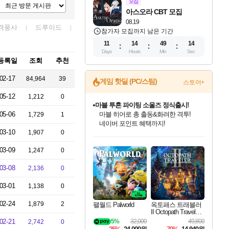
모집
아스오라 CBT 모집
08.19
격풍사
드루이드
참가자 모집까지 남은 기간
11
14
49
14
Days
Hours
Min
Sec
등록일
조회
추천
02-17
84,964
39
게임 핫딜 (PC/스팀)
스토어+
05-12
1,212
0
마블 투혼 파이팅 소울즈 정식출시!
05-06
마블 히어로 총 출동&화려한 격투!
1,729
1
네이버 포인트 혜택까지!
03-10
1,907
0
인벤게임즈 8월 특별 할인!
드래곤소드: 어웨이크닝 입점!
문명 7 특별 할인!
귀무자: 검의 길 예약 판매 중!
비스트 오브 리인카네이션 정식 출시!
커세어 코브 출시 기념 할인!
더 렐릭 퍼스트 가디언 정식 출시
베데스다 40주년 기념 할인 중!
캡콤 프렌차이즈 할인 진행 중!
캡콤 일부 상품 상시 할인
스타워즈 은하계 레이서
로블록스 기프트 카드 공식 입점
인기 퍼블리셔 모음!
스팀으로 만나는 드래곤소드!
조선&고려 DLC 출시 예정
10% 할인과
게임프릭 신작 IP
해적'섬'을 발전시키자!
설화x하드코어 액션!
베데스다의 명작들을
몬헌, 바하 등 인기 IP를
몬헌 와일즈 & 드래곤즈 도그마2
인벤게임즈에서 10% 추가 적립
Robux를 가장 안전하고
03-09
1,247
0
최대 90% 할인가를 만나보세요!
네이버혜택과 함께 만나보세요!
50%할인&추가 적립까지!
이니&베니 혜택까지!
네이버 혜택가와 함께 예약하세요!
할인&네이버혜택으로 만나보세요!
네이버페이 혜택과 만나보세요!
40주년 프로모션으로 만나보세요!
할인가에 만나보세요!
일부 에디션 상시 할인!
혜택으로 예약 판매 중
편안하게 충전하세요
03-08
2,136
0
03-01
1,138
0
02-24
1,879
2
팰월드 Palworld
옥토패스 트래블러
II Octopath Traveler I
I
5%
32,000
49,800
02-21
2,742
0