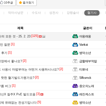
10추글
즐겨찾기
악마사냥꾼
수도사
성전사
강령술사
혈기사
제목
글쓴이
[125]
 모든 것 - 25. 2. 23
야옹래옹
[1]
민 질문
Vankai
[1]
 후기
병약소년
[2]
전장에서 좋나요?
급할때부억칼
[2]
드 사용시 마법부여는 어떤거 사용하시나요?
티뽀네
[2]
 핫한 혈기빌드가뭔가요?
Slfksmck
[1]
구름 버그
증오의노래
[3]
신X 질주X PvE 빌드모음
레진케스트
[5]
이제 유래없는 전성기입니다
병약소년