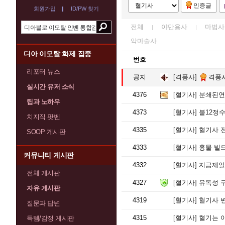
인증글
회원가입
ID/PW 찾기
전체
야만용사
마법사
악마술사
디아 이모탈 화제 집중
번호
리포터 뉴스
공지
[격풍사]
격풍사의
실시간 유저 소식
4376
[혈기사]
분쇄된연
팁과 노하우
4373
[혈기사]
불12정수
치지직 팟벤
4335
[혈기사]
혈기사 
SOOP 게시판
4333
[혈기사]
흉물 빌
커뮤니티 게시판
4332
[혈기사]
지금제일
전체 게시판
4327
[혈기사]
유독성 
자유 게시판
4319
[혈기사]
혈기사 변
질문과 답변
4315
[혈기사]
혈기는 
득템/감정 게시판