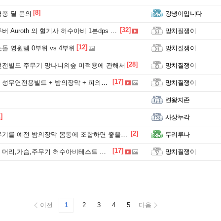
[8]
풍 딜 문의
강냉이입니다
[32]
Auroth 의 혈기사 허수아비 1분dps 42억딜
망치질쟁이
[12]
돌 영원템 0부위 vs 4부위
망치질쟁이
[28]
던전빌드 주무기 망나니의숲 미적용에 관해서
망치질쟁이
[17]
전용빌드 + 밤의장막 + 피의신기루 적용 허수아비테스트
망치질쟁이
켠왕지존
]
사상누각
[2]
기를 예전 밤의장막 몸통에 조합하면 좋을것같네요
두리루나
[17]
리,가슴,주무기 허수아비테스트 성물,연전용
망치질쟁이
이전
1
2
3
4
5
다음