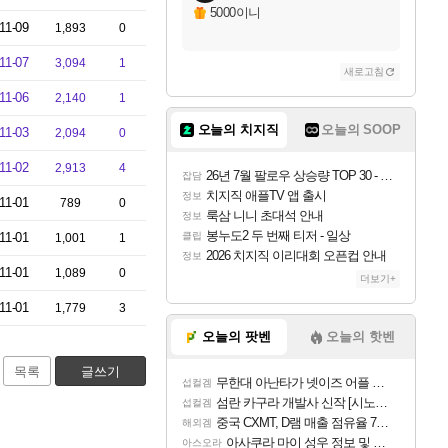
5000이니
11-09
1,893
0
11-07
3,094
1
새로고침
11-06
2,140
1
오늘의 치지직
오늘의 SOOP
11-03
2,094
0
11-02
2,913
4
26년 7월 팔로우 상승량 TOP 30 - 월간 치지직
잡담
치지직 애플TV 앱 출시
정보
11-01
789
0
룩삼 니니 초대석 안내
정보
봉누도2 두 번째 티저 - 일상
11-01
클립
1,001
1
2026 치지직 이리대회 오픈컵 안내
정보
11-01
1,089
0
더보기+
11-01
1,779
3
오늘의 팟벤
오늘의 핫벤
목록
글쓰기
무한대 아난타가 넷이즈 어플 달력에 일정 등록
섭컬겜
섬란 카구라 개발사 신작 [시노비 넥서스] 연내 출시 예정
섭컬겜
중국 CXMT, D램 매출 점유율 7%…글로벌 4위로 부상
해외겜
아사쿠라 마이 성우 정보 및 주요 필모
아스오라