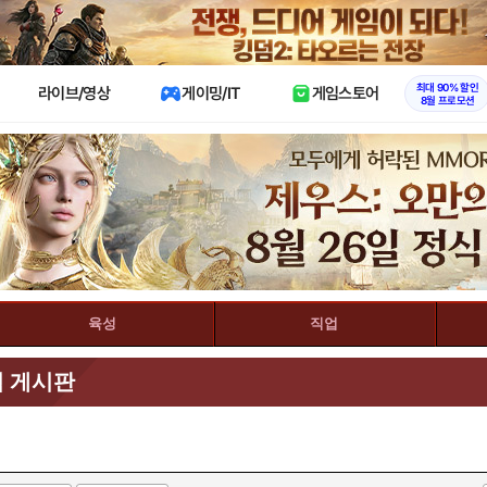
X
최대 90% 할인
라이브/영상
게이밍/IT
게임스토어
8월 프로모션
육성
직업
업 게시판