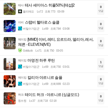
테사 세미아스 히플50% [테섭]2
테사
0
댓글
율리에요
Lv.72
조회 773
03-09
스탭비 헬타로스 솔클
이비
0
댓글
버틸수가없군
Lv.69
조회 784
03-08
[MMD] 이비, 레티, 요르드라, 델리아, 레서,
메이킹
0
체른 - ELEVEN(IVE)
댓글
Golduck
Lv.71
조회 750
03-05
마영전 하루 루틴
메이킹
1
댓글
버틸수가없군
Lv.69
조회 750
03-01
칼리아 야르니르 솔플
메이킹
0
댓글
버틸수가없군
Lv.69
조회 889
02-23
테이드 허크 - 야르니르 (싱글모드)
허크
0
댓글
동쓰찡
Lv.37
조회 718
02-18