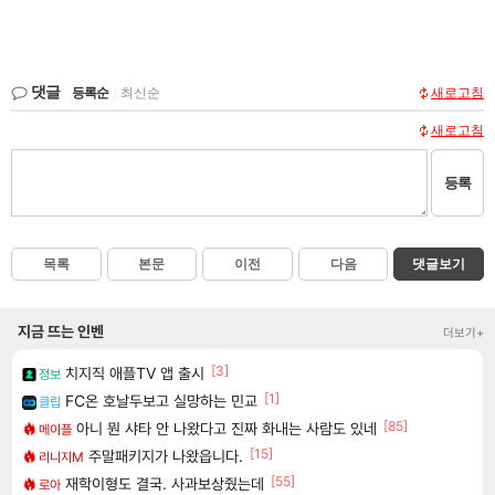
댓글
등록순
|
최신순
새로고침
새로고침
등록
목록
본문
이전
다음
댓글보기
지금 뜨는 인벤
더보기+
[3]
치지직 애플TV 앱 출시
정보
[1]
FC온 호날두보고 실망하는 민교
클립
[85]
아니 뭔 샤타 안 나왔다고 진짜 화내는 사람도 있네
메이플
[15]
주말패키지가 나왔읍니다.
리니지M
[55]
재학이형도 결국. 사과보상줬는데
로아