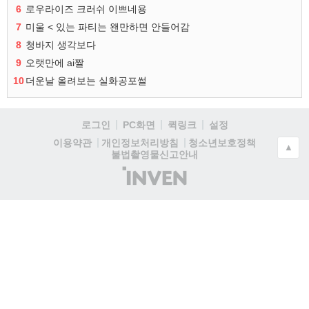
6
로우라이즈 크러쉬 이쁘네용
7
미울 < 있는 파티는 왠만하면 안들어감
8
청바지 생각보다
9
오랫만에 ai짤
10
더운날 올려보는 실화공포썰
로그인
PC화면
퀵링크
설정
청소년보호정책
이용약관
개인정보처리방침
▲
불법촬영물신고안내
(주)
인
벤