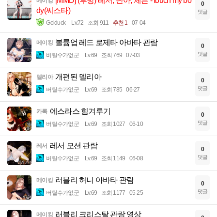
[MMD] (후방) 레서, 단아, 체른 - touch my bo
메이킹
0
dy(씨스타)
댓글
Golduck
Lv.72
조회 911
추천 1
07-04
볼륨업 레드 로제타 아바타 관람
메이킹
0
댓글
버틸수가없군
Lv.69
조회 769
07-03
개편된 델리아
델리아
0
댓글
버틸수가없군
Lv.69
조회 785
06-27
에스라스 힘겨루기
카록
0
댓글
버틸수가없군
Lv.69
조회 1027
06-10
레서 모션 관람
레서
0
댓글
버틸수가없군
Lv.69
조회 1149
06-08
러블리 허니 아바타 관람
메이킹
0
댓글
버틸수가없군
Lv.69
조회 1177
05-25
러블리 크리스탈 관람 영상
메이킹