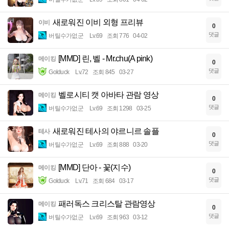
새로워진 이비 외형 프리뷰
이비
0
댓글
버틸수가없군
Lv.69
조회 776
04-02
[MMD] 린, 벨 - Mr.chu(A pink)
메이킹
0
댓글
Golduck
Lv.72
조회 845
03-27
벨로시티 캣 아바타 관람 영상
메이킹
0
댓글
버틸수가없군
Lv.69
조회 1298
03-25
새로워진 테사의 야르니르 솔플
테사
0
댓글
버틸수가없군
Lv.69
조회 888
03-20
[MMD] 단아 - 꽃(지수)
메이킹
0
댓글
Golduck
Lv.71
조회 684
03-17
패러독스 크리스탈 관람영상
메이킹
0
댓글
버틸수가없군
Lv.69
조회 963
03-12