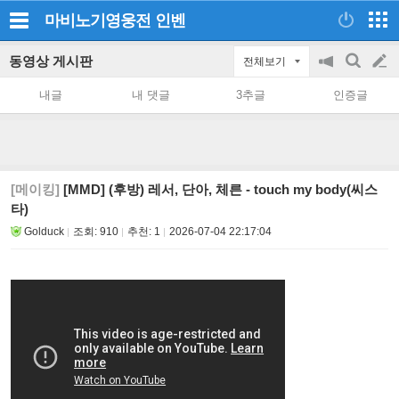
마비노기영웅전
인벤
동영상 게시판
전체보기
공
검
글
지
색
내글
내 댓글
3추글
인증글
on/off
쓰
기
[메이킹]
[MMD] (후방) 레서, 단아, 체른 - touch my body(씨스
타)
Golduck
조회:
910
추천:
1
2026-07-04 22:17:04