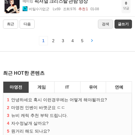
픽셔널 크리스탈 관람 영상
메이킹
0
댓글
버틸수가없군
Lv.69
조회 976
추천 1
01-08
최근
다음
검색
글쓰기
1
2
3
4
5
최근 HOT한 콘텐츠
마영전
게임
IT
유머
연예
1
안녕하세요 혹시 이런경우에는 어떻게 해야될까요?
2
마영전 인벤이 바꼇군요 ㄷㄷ
3
뉴비 캐릭 추천 부탁 드립니다.
4
자수정날개 살까요?
5
원거리 해도 되나요?