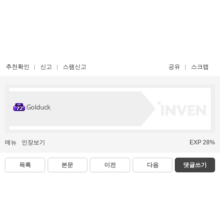
추천확인
신고
스팸신고
공유
스크랩
Golduck
메뉴
인장보기
EXP 28%
목록
본문
이전
다음
댓글쓰기