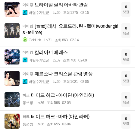
브라이덜 릴리 아바타 관람
메이킹
0
댓글
버틸수가없군
Lv.69
조회 1275
02-15
[mmd] 레서, 요르드라, 린 - 텔미(wonder girl
메이킹
0
s - tell me)
댓글
Golduck
Lv.71
조회 863
02-14
칼리아 네베레스
메이킹
0
댓글
버틸수가없군
Lv.69
조회 780
02-09
페르소나 크리스탈 관람 영상
메이킹
0
댓글
버틸수가없군
Lv.69
조회 1021
02-05
테이드 허크 - 아이단 (아인라허)
허크
0
댓글
동쓰찡
Lv.36
조회 598
02-05
테이드 허크 - 마하 (아인라허)
허크
0
댓글
동쓰찡
Lv.36
조회 655
02-04