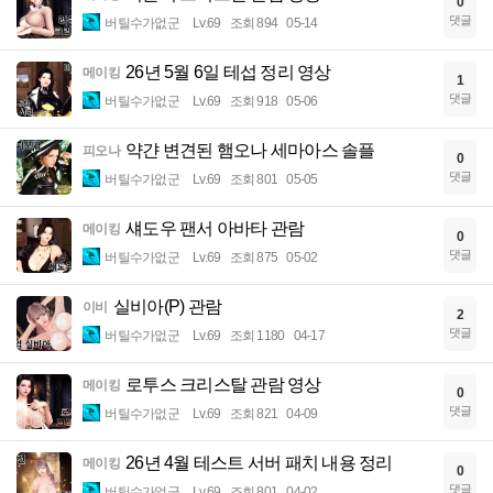
0
댓글
버틸수가없군
Lv.69
조회 894
05-14
26년 5월 6일 테섭 정리 영상
메이킹
1
댓글
버틸수가없군
Lv.69
조회 918
05-06
약갼 변견된 햄오나 세마아스 솔플
피오나
0
댓글
버틸수가없군
Lv.69
조회 801
05-05
섀도우 팬서 아바타 관람
메이킹
0
댓글
버틸수가없군
Lv.69
조회 875
05-02
실비아(P) 관람
이비
2
댓글
버틸수가없군
Lv.69
조회 1180
04-17
로투스 크리스탈 관람 영상
메이킹
0
댓글
버틸수가없군
Lv.69
조회 821
04-09
26년 4월 테스트 서버 패치 내용 정리
메이킹
0
댓글
버틸수가없군
Lv.69
조회 801
04-02