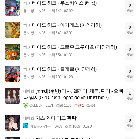
테이드 허크 - 우스키아스 (테섭)
허크
0
댓글
동쓰찡
Lv.36
조회 740
02-02
테이드 허크 - 아가레스 (아인라허)
허크
0
댓글
동쓰찡
Lv.36
조회 641
02-01
테이드 허크 - 크로우 크루아흐 (아인라허)
허크
0
댓글
동쓰찡
Lv.36
조회 554
01-31
테이드 허크 - 클레르 (아인라허)
허크
0
댓글
동쓰찡
Lv.36
조회 700
01-28
[mmd] (후방) 테사, 델리아, 체른, 단아 - 오빠
메이킹
1
나 믿지(Girl Crush - oppa do you trust me?)
댓글
Golduck
Lv.71
조회 1138
추천 1
01-24
키스 인더 다크 관람
메이킹
0
댓글
버틸수가없군
Lv.69
조회 1069
01-20