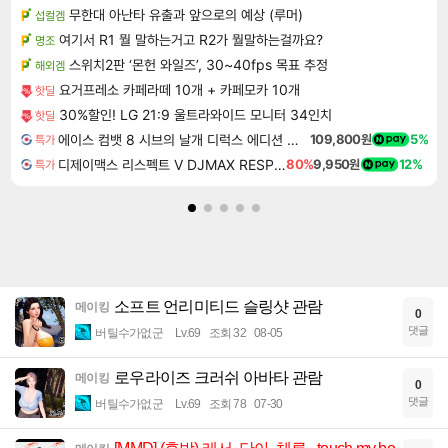
무한대 아난타 유출과 앞으로의 예상 (루머)
섭컬겜
여기서 R1 뭘 말하는거고 R2가 뭘말하는걸까요?
명조
스위치2판 ‘몬헌 와일즈’, 30~40fps 목표 추정
해외겜
요거프레소 카페라떼 10개 + 카페모카 10개
핫딜
30%할인! LG 21:9 울트라와이드 모니터 34인치
핫딜
에이스 컴뱃 8 시브의 날개 디럭스 에디션 예약구매 ACE COMBAT 8 WINGS OF THEVE Deluxe Edition
109,800원
5%
특가
디제이맥스 리스펙트 V DJMAX RESPECT V
80%
9,950원
12%
특가
소프트 언리미티드 슬링샷 관람
메이킹
0
댓글
버틸수가없군
Lv.69
조회 32
08-05
로우라이즈 크러쉬 아바타 관람
메이킹
0
댓글
버틸수가없군
Lv.69
조회 78
07-30