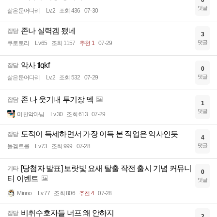
0
댓글
삶은문어다리
Lv.2
조회 436
07-30
존나 실력겜 됐네
잡담
3
댓글
쿠로토리
Lv.65
조회 1157
추천 1
07-29
악사 tlqkf
잡담
0
댓글
삶은문어다리
Lv.2
조회 532
07-29
존 나 웃기내 투기장 덱
잡담
1
댓글
미친악마님
Lv.30
조회 613
07-29
도적이 득세하면서 가장 이득 본 직업은 악사인듯
잡담
4
댓글
돌겜트롤
Lv.73
조회 999
07-28
[당첨자 발표] 보랏빛 요새 탈출 작전 출시 기념 커뮤니
기타
0
티 이벤트
댓글
Minno
Lv.77
조회 806
추천 4
07-28
비취수호자들 너프 왜 안하지
잡담
2