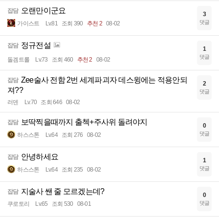
오랜만이군요
잡담
3
댓글
가이스트
Lv.81
조회 390
추천 2
08-02
정규전설
잡담
1
댓글
돌겜트롤
Lv.73
조회 460
추천 2
08-02
Zee술사 전함 2번 세계파괴자 데스윙에는 적용안되
잡담
2
져??
댓글
러덴
Lv.70
조회 646
08-02
보딱찍을때까지 출첵+주사위 돌려야지
잡담
0
댓글
하스스톤
Lv.64
조회 276
08-02
안녕하세요
잡담
1
댓글
하스스톤
Lv.64
조회 235
08-02
지술사 쌘 줄 모르겠는데?
잡담
0
댓글
쿠로토리
Lv.65
조회 530
08-01