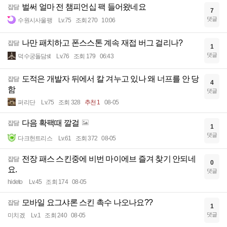
벌써 얼마 전 챔피언십 팩 들어왔네요
잡담
7
댓글
수원시사울팽
Lv.75
조회 270
10:06
나만 패치하고 폰스스톤 계속 재접 버그 걸리나?
잡담
1
댓글
덕수궁돌담st
Lv.76
조회 179
06:43
도적은 개발자 뒤에서 칼 겨누고 있나 왜 너프를 안 당
잡담
4
함
댓글
퍼리단
Lv.75
조회 328
추천 1
08-05
다음 확팩때 깔걸
잡담
1
댓글
다크헌트리스
Lv.61
조회 372
08-05
전장 패스 스킨중에 비번 마이에브 즐겨 찾기 안되네
잡담
0
요.
댓글
hideto
Lv.45
조회 174
08-05
모바일 요그샤론 스킨 촉수 나오나요??
잡담
1
댓글
미치겠
Lv.1
조회 240
08-05