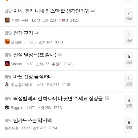
자네, 휴가 내내 하스만 할 생각인가?!
잡담
7
댓글
기쁨의근원
Lv.73
조회 223
추천 3
11:25
전장 후기
잡담
1
댓글
얼음콜라
Lv.85
조회 147
08:51
전설 달성 ~ ( 또술사 )
잡담
0
댓글
Moncat
Lv.68
조회 255
추천 2
21:40
바뀐 전장 끔직하네..
잡담
1
댓글
권능좋아하네
Lv.68
조회 274
21:18
딱정벌레의 신화 다이아 뒷면 주세요 징징글
잡담
4
댓글
Baggins
Lv.72
조회 268
17:13
신카드쓰는 악사덱
잡담
5
댓글
돌겜트롤
Lv.73
조회 422
10:54