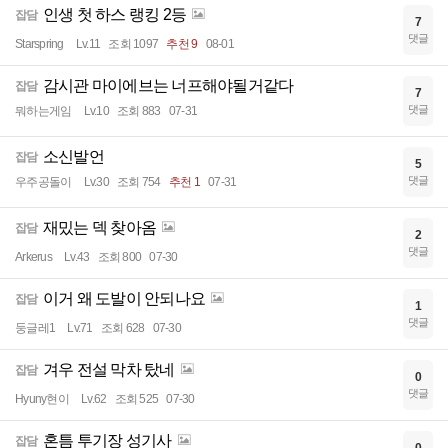
인생 첫 하스 랭킹 2등
잡담
7
댓글
Starspring
Lv.11
조회 1097
추천 9
08-01
감시관 마이에브는 너프해야될거같다
잡담
7
댓글
뭐하는게임
Lv.10
조회 883
07-31
소신발언
잡담
5
댓글
우주공돌이
Lv.30
조회 754
추천 1
07-31
재밌는 덱 찾아옴
잡담
2
댓글
Arkerus
Lv.43
조회 800
07-30
이거 왜 도발이 안되나요
잡담
1
댓글
둥글레1
Lv.71
조회 628
07-30
겨우 전설 막차 탔네
잡담
0
댓글
Hyuny현이
Lv.62
조회 525
07-30
혼틈 투기장 성기사
잡담