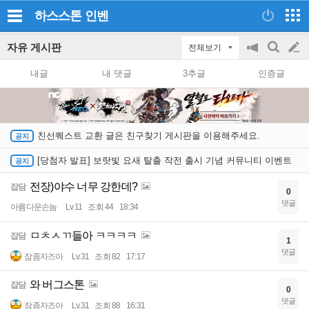
하스스톤
인벤
자유 게시판
전체보기
공
검
글
지
색
내글
내 댓글
3추글
인증글
on/off
쓰
기
친선퀘스트 교환 글은 친구찾기 게시판을 이용해주세요.
[당첨자 발표] 보랏빛 요새 탈출 작전 출시 기념 커뮤니티 이벤트
전장)야수 너무 강한데?
잡담
0
댓글
아름다운손놈
Lv.11
조회 44
18:34
ㅁㅊㅅㄲ들아 ㅋㅋㅋㅋ
잡담
1
댓글
잠좀자즈아
Lv.31
조회 82
17:17
와 버그스톤
잡담
0
댓글
잠좀자즈아
Lv.31
조회 88
16:31