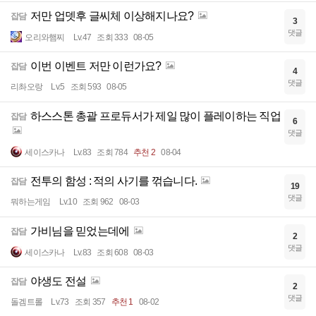
저만 업뎃후 글씨체 이상해지나요?
잡담
3
댓글
오리와햄찌
Lv.47
조회 333
08-05
이번 이벤트 저만 이런가요?
잡담
4
댓글
리촤오랑
Lv.5
조회 593
08-05
하스스톤 총괄 프로듀서가 제일 많이 플레이하는 직업
잡담
6
댓글
세이스카나
Lv.83
조회 784
추천 2
08-04
전투의 함성 : 적의 사기를 꺾습니다.
잡담
19
댓글
뭐하는게임
Lv.10
조회 962
08-03
가비님을 믿었는데에
잡담
2
댓글
세이스카나
Lv.83
조회 608
08-03
야생도 전설
잡담
2
댓글
돌겜트롤
Lv.73
조회 357
추천 1
08-02