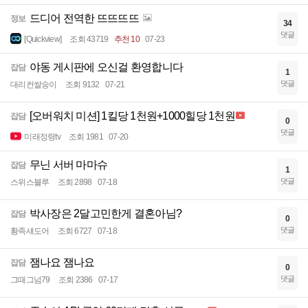
드디어 전역한 뜨뜨뜨뜨
정보
34
댓글
[Quickview]
조회 43719
추천 10
07-23
야동 게시판에 오신걸 환영합니다
잡담
1
댓글
대리컨쌀숭이
조회 9132
07-21
[오버워치 미션] 1킬당 1천원+1000힐당 1천원
잡담
0
댓글
미래정령tv
조회 1981
07-20
무닌 서버 마마슈
잡담
1
댓글
스위스블루
조회 2898
07-18
박사장은 2달고민한게 결혼아님?
잡담
0
댓글
황족섀도어
조회 6727
07-18
잼나요 잼나요
잡담
0
댓글
그때그넘79
조회 2386
07-17