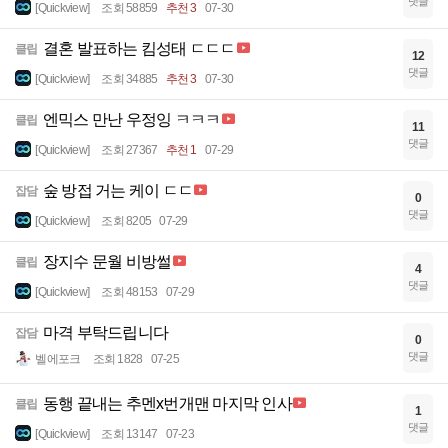
댓글
[Quickview]
조회 58859
추천 3
07-30
결혼 발표하는 킴성태 ㄷㄷㄷ
클립
12
댓글
[Quickview]
조회 34885
추천 3
07-30
엔믹스 만난 우정잉 ㅋㅋㅋ
클립
11
댓글
[Quickview]
조회 27367
추천 1
07-29
숲 방접 거는 케이 ㄷㄷ
잡담
0
댓글
[Quickview]
조회 8205
07-29
장지수 문월 비방썰
클립
4
댓글
[Quickview]
조회 48153
07-29
마격 부탁드립니다
잡담
0
댓글
벨에포크
조회 1828
07-25
동행 끝내는 추멘x번개맨 마지막 인사
클립
1
댓글
[Quickview]
조회 13147
07-23