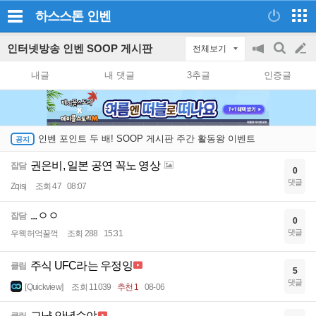
하스스톤
인벤
인터넷방송 인벤 SOOP 게시판
전체보기
공
검
글
지
색
내글
내 댓글
3추글
인증글
on/off
쓰
기
인벤 포인트 두 배! SOOP 게시판 주간 활동왕 이벤트
권은비, 일본 공연 꼭노 영상
잡담
0
댓글
Zqisj
조회 47
08:07
...ㅇㅇ
잡담
0
댓글
우웩허억꿀꺽
조회 288
15:31
주식 UFC라는 우정잉
클립
5
댓글
[Quickview]
조회 11039
추천 1
08-06
그냥 안녕수야