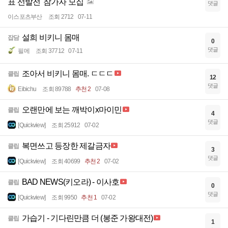
표 선발전' 참가자 모집
댓글
이스포츠부산
조회 2712
07-11
설희 비키니 몸매
잡담
0
댓글
필메
조회 37712
07-11
조아서 비키니 몸매. ㄷㄷㄷ
클립
12
댓글
Eibichu
조회 89788
추천 2
07-08
오랜만에 보는 깨박이x마이민
클립
4
댓글
[Quickview]
조회 25912
07-02
복면쓰고 등장한 제갈금자
클립
3
댓글
[Quickview]
조회 40699
추천 2
07-02
BAD NEWS(키오라) - 이사호
클립
0
댓글
[Quickview]
조회 9950
추천 1
07-02
가습기 - 기다린만큼 더 (봉준 가왕대전)
클립
1