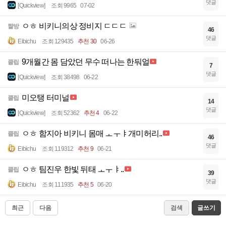
댓글
[Quickview]
조회 9965
07-02
ㅇㅎ 비키니의상 정비지 ㄷㄷㄷ
짤방
46
댓글
Eibichu
조회 129435
추천 30
06-26
9개월간 몸 담았던 무수 떠나는 한둬얼
클립
7
댓글
[Quickview]
조회 38498
06-22
미오탱 터미널
클립
14
댓글
[Quickview]
조회 52362
추천 4
06-22
ㅇㅎ 함지아 비키니 몸매 ㅗㅜㅑ개미허리..
클립
46
댓글
Eibichu
조회 119312
추천 9
06-21
ㅇㅎ 팀진우 한빛 뒤태 ㅗㅜㅑ..
클립
39
댓글
Eibichu
조회 111935
추천 5
06-20
최근
다음
검색
글쓰기