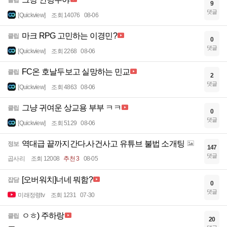
클립
9
댓글
[Quickview]
조회 14076
08-06
마크 RPG 고민하는 이경민?
클립
0
댓글
[Quickview]
조회 2268
08-06
FC온 호날두보고 실망하는 민교
클립
2
댓글
[Quickview]
조회 4863
08-06
그냥 귀여운 상교용 부부 ㅋㅋ
클립
0
댓글
[Quickview]
조회 5129
08-06
역대급 끝까지간다.사건사고 유튜브 불법 소개팅
정보
147
댓글
곱사리
조회 12008
추천 3
08-05
[오버워치]너네 뭐함?
잡담
0
댓글
미래정령tv
조회 1231
07-30
ㅇㅎ) 주하랑
클립
20