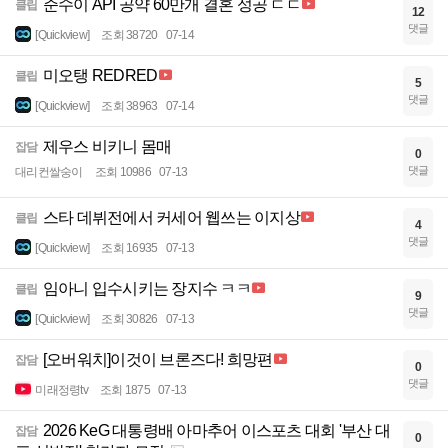
준수이 API 공약 60만개 결혼 성공 ㄷㄷ
클립
12
댓글
[Quickview]
조회 38720
07-14
미오탱 REDRED
클립
5
댓글
[Quickview]
조회 38963
07-14
제우스 비키니 몸매
잡담
0
댓글
대리컨쌀숭이
조회 10986
07-13
스타 데뷔전에서 커세어 웹쓰는 이지상
클립
4
댓글
[Quickview]
조회 16935
07-13
임아니 입수시키는 장지수 ㅋㅋ
클립
9
댓글
[Quickview]
조회 30826
07-13
[오버워치]이것이 브론즈다! 희망편
잡담
0
댓글
미래정령tv
조회 1875
07-13
2026 KeG 대통령배 아마추어 이스포츠 대회 '부산 대
잡담
0