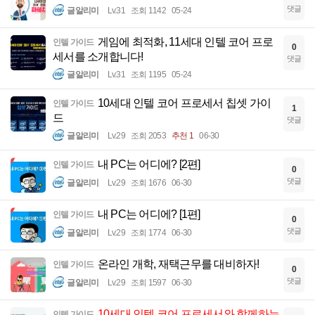
댓글
글알리미
Lv.31
조회 1142
05-24
게임에 최적화, 11세대 인텔 코어 프로
인텔 가이드
0
세서를 소개합니다!
댓글
글알리미
Lv.31
조회 1195
05-24
10세대 인텔 코어 프로세서 칩셋 가이
인텔 가이드
1
드
댓글
글알리미
Lv.29
조회 2053
추천 1
06-30
내 PC는 어디에? [2편]
인텔 가이드
0
댓글
글알리미
Lv.29
조회 1676
06-30
내 PC는 어디에? [1편]
인텔 가이드
0
댓글
글알리미
Lv.29
조회 1774
06-30
온라인 개학, 재택근무를 대비하자!
인텔 가이드
0
댓글
글알리미
Lv.29
조회 1597
06-30
10세대 인텔 코어 프로세서와 함께하는
인텔 가이드