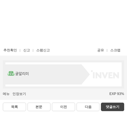
추천확인
신고
스팸신고
공유
스크랩
글알리미
메뉴
인장보기
EXP 93%
목록
본문
이전
다음
댓글쓰기