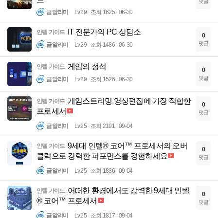
댓글
글알리미
Lv.29
조회 1625
06-30
IT 전문가의 PC 상담소
인텔 가이드
0
댓글
글알리미
Lv.29
조회 1486
06-30
게임의 정석
인텔 가이드
0
댓글
글알리미
Lv.29
조회 1526
06-30
게임스트리밍 영상편집에 가장 적합한
인텔 가이드
0
프로세서
댓글
글알리미
Lv.25
조회 2191
09-04
9세대 인텔® 코어™ 프로세서의 오버
인텔 가이드
0
클럭으로 강력한 퍼포먼스를 경험하세요
댓글
글알리미
Lv.25
조회 1836
09-04
어떠한 환경에서도 강력한 9세대 인텔
인텔 가이드
0
® 코어™ 프로세서
댓글
글알리미
Lv.25
조회 1817
09-04