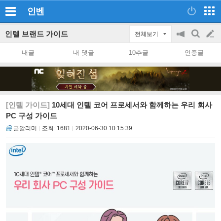
인벤
인텔 브랜드 가이드
전체보기
공
검
글
지
색
내글
내 댓글
10추글
인증글
on/off
쓰
기
[인텔 가이드]
10세대 인텔 코어 프로세서와 함께하는 우리 회사
PC 구성 가이드
글알리미
조회:
1681
2020-06-30 10:15:39