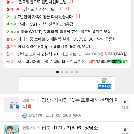
[2]
딸깍몇번으로 천만나인버는법
SOL
[223]
“ 경기도 사실상 부도. ”
메이플
[1]
7년만에 가족여행을 다녀왔습니다.
여행
샘웨의 CBT 리뷰 '전투빼고 1등급'
실팰
중국 CXMT, D램 매출 점유율 7%…글로벌 4위로 부상
해외겜
나이키 줌 보메로 5 메탈릭 실버 HJ3758-001 남자 운동화
핫딜
한입 삼겹살 500g x 4팩 (18,960원/무료)
핫딜
닌텐도 스위치 2 본체 + 마리오 카트 월드
746,000원
1%
738,540원
특가
시드 마이어의 문명 7 힘의 파도 컬렉션 Sid Meier's Civilization VII Tides of Power Collection DLC
50%
17,900원
5%
특가
영상 - 게이밍 PC는 프로세서 선택의 차
인텔 가이드
0
이
댓글
글알리미
Lv.31
조회 2878
09-07
웹툰 - IT전문가의 PC 상담소
인텔 가이드
0