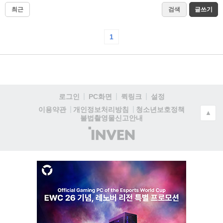
최근
검색
글쓰기
1
로그인
PC화면
퀵링크
설정
청소년보호정책
이용약관
개인정보처리방침
▲
불법촬영물신고안내
(주)
인
벤