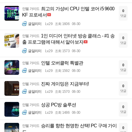
최고의 가성비 CPU 인텔 코어 i5 9600
인텔 가이드
0
KF 프로세서
댓글
글알리미
Lv.29
조회 1606
06-30
1인 미디어 인터넷 방송 클래스 - #1 송
인텔 가이드
0
출 프로그램에 대해서 알아보자
댓글
글알리미
Lv.29
조회 1573
06-30
인텔 오버클럭 특별관
인텔 가이드
0
댓글
글알리미
Lv.29
조회 1592
06-30
진짜 게이밍은 지금부터!
인텔 가이드
0
댓글
글알리미
Lv.29
조회 1570
06-30
성공 PC방 솔루션
인텔 가이드
0
댓글
글알리미
Lv.29
조회 1486
06-30
승리를 향한 현명한 선택! PC 구매 가이
인텔 가이드
0
드