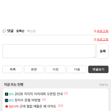
댓글
등록순
|
최신순
새로고침
새로고침
등록
목록
본문
이전
다음
댓글보기
지금 뜨는 인벤
더보기+
[2]
2026 치지직 이리대회 오픈컵 안내
정보
[4]
장지수 문월 비방썰
클립
[25]
근데 펄없 얘들은 왜 아직도
검은사막