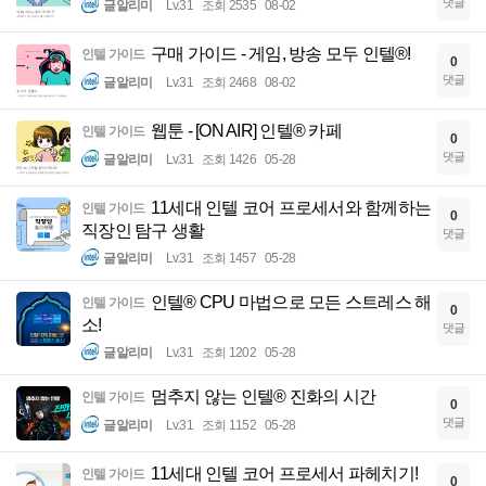
댓글
글알리미
Lv.31
조회 2535
08-02
구매 가이드 - 게임, 방송 모두 인텔®!
인텔 가이드
0
댓글
글알리미
Lv.31
조회 2468
08-02
웹툰 - [ON AIR] 인텔® 카페
인텔 가이드
0
댓글
글알리미
Lv.31
조회 1426
05-28
11세대 인텔 코어 프로세서와 함께하는
인텔 가이드
0
직장인 탐구 생활
댓글
글알리미
Lv.31
조회 1457
05-28
인텔® CPU 마법으로 모든 스트레스 해
인텔 가이드
0
소!
댓글
글알리미
Lv.31
조회 1202
05-28
멈추지 않는 인텔® 진화의 시간
인텔 가이드
0
댓글
글알리미
Lv.31
조회 1152
05-28
11세대 인텔 코어 프로세서 파헤치기!
인텔 가이드
0