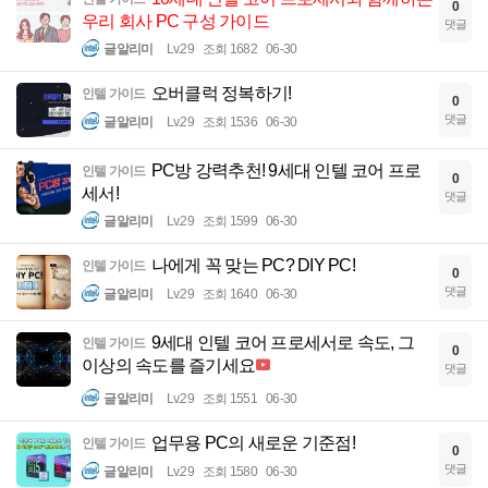
0
우리 회사 PC 구성 가이드
댓글
글알리미
Lv.29
조회 1682
06-30
오버클럭 정복하기!
인텔 가이드
0
댓글
글알리미
Lv.29
조회 1536
06-30
PC방 강력추천! 9세대 인텔 코어 프로
인텔 가이드
0
세서!
댓글
글알리미
Lv.29
조회 1599
06-30
나에게 꼭 맞는 PC? DIY PC!
인텔 가이드
0
댓글
글알리미
Lv.29
조회 1640
06-30
9세대 인텔 코어 프로세서로 속도, 그
인텔 가이드
0
이상의 속도를 즐기세요
댓글
글알리미
Lv.29
조회 1551
06-30
업무용 PC의 새로운 기준점!
인텔 가이드
0
댓글
글알리미
Lv.29
조회 1580
06-30