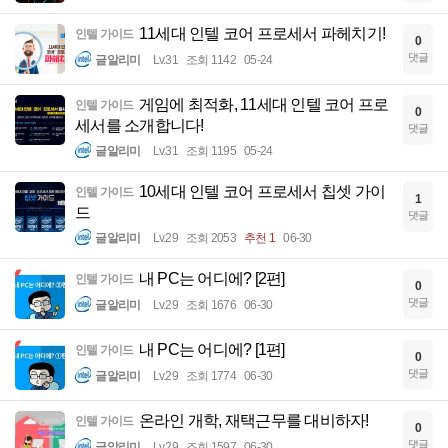
11세대 인텔 코어 프로세서 파헤치기!
인텔 가이드
0
댓글
글알리미
Lv.31
조회 1142
05-24
게임에 최적화, 11세대 인텔 코어 프로
인텔 가이드
0
세서를 소개합니다!
댓글
글알리미
Lv.31
조회 1195
05-24
10세대 인텔 코어 프로세서 칩셋 가이
인텔 가이드
1
드
댓글
글알리미
Lv.29
조회 2053
추천 1
06-30
내 PC는 어디에? [2편]
인텔 가이드
0
댓글
글알리미
Lv.29
조회 1676
06-30
내 PC는 어디에? [1편]
인텔 가이드
0
댓글
글알리미
Lv.29
조회 1774
06-30
온라인 개학, 재택근무를 대비하자!
인텔 가이드
0
댓글
글알리미
Lv.29
조회 1597
06-30