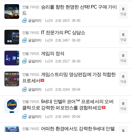
승리를 향한 현명한 선택! PC 구매 가이
인텔 가이드
0
드
댓글
글알리미
Lv.29
조회 1625
06-30
IT 전문가의 PC 상담소
인텔 가이드
0
댓글
글알리미
Lv.29
조회 1487
06-30
게임의 정석
인텔 가이드
0
댓글
글알리미
Lv.29
조회 1527
06-30
게임스트리밍 영상편집에 가장 적합한
인텔 가이드
0
프로세서
댓글
글알리미
Lv.25
조회 2194
09-04
9세대 인텔® 코어™ 프로세서의 오버
인텔 가이드
0
클럭으로 강력한 퍼포먼스를 경험하세요
댓글
글알리미
Lv.25
조회 1840
09-04
어떠한 환경에서도 강력한 9세대 인텔
인텔 가이드
0