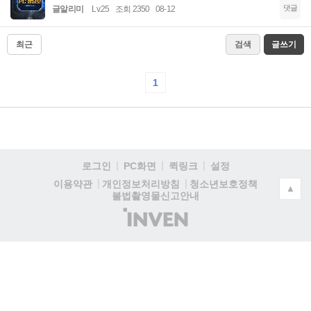
댓글
글알리미
Lv.25
조회 2350
08-12
최근
검색
글쓰기
1
로그인
PC화면
퀵링크
설정
청소년보호정책
이용약관
개인정보처리방침
▲
불법촬영물신고안내
(주)
인
벤