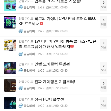
업무용 PC의 새로운 기준점!
인텔 가이드
0
댓글
글알리미
Lv.29
조회 1581
06-30
최고의 가성비 CPU 인텔 코어 i5 9600
인텔 가이드
0
KF 프로세서
댓글
글알리미
Lv.29
조회 1606
06-30
1인 미디어 인터넷 방송 클래스 - #1 송
인텔 가이드
0
출 프로그램에 대해서 알아보자
댓글
글알리미
Lv.29
조회 1573
06-30
인텔 오버클럭 특별관
인텔 가이드
0
댓글
글알리미
Lv.29
조회 1592
06-30
진짜 게이밍은 지금부터!
인텔 가이드
0
댓글
글알리미
Lv.29
조회 1572
06-30
성공 PC방 솔루션
인텔 가이드
0
댓글
글알리미
Lv.29
조회 1490
06-30