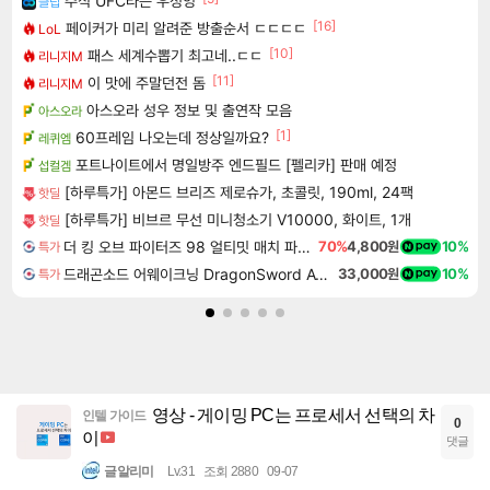
주식 UFC라는 우정잉
클립
[16]
페이커가 미리 알려준 방출순서 ㄷㄷㄷㄷ
LoL
[10]
패스 세계수뽑기 최고네..ㄷㄷ
리니지M
[11]
이 맛에 주말던전 돔
리니지M
아스오라 성우 정보 및 출연작 모음
아스오라
[1]
60프레임 나오는데 정상일까요?
레퀴엠
포트나이트에서 명일방주 엔드필드 [펠리카] 판매 예정
섭컬겜
[하루특가] 아몬드 브리즈 제로슈가, 초콜릿, 190ml, 24팩
핫딜
[하루특가] 비브르 무선 미니청소기 V10000, 화이트, 1개
핫딜
더 킹 오브 파이터즈 98 얼티밋 매치 파이널 에디션 THE KING OF FIGHTERS 98 ULTIMATE MATCH FINAL EDITION
70%
4,800원
10%
특가
드래곤소드 어웨이크닝 DragonSword Awakening
33,000원
10%
특가
영상 - 게이밍 PC는 프로세서 선택의 차
인텔 가이드
0
이
댓글
글알리미
Lv.31
조회 2880
09-07