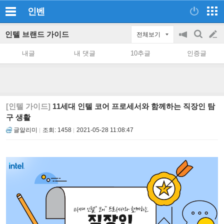
인벤
인텔 브랜드 가이드
전체보기
공
검
글
지
색
내글
내 댓글
10추글
인증글
on/off
쓰
기
[인텔 가이드]
11세대 인텔 코어 프로세서와 함께하는 직장인 탐
구 생활
글알리미
조회:
1458
2021-05-28 11:08:47