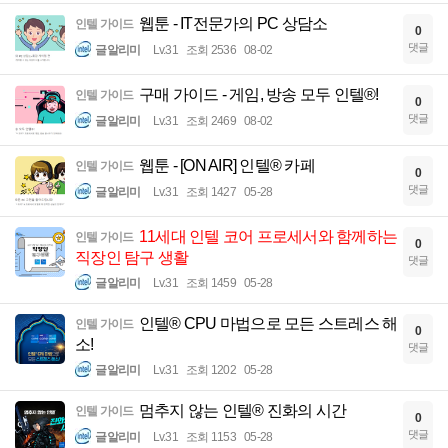
웹툰 - IT전문가의 PC 상담소
인텔 가이드
0
댓글
글알리미
Lv.31
조회 2536
08-02
구매 가이드 - 게임, 방송 모두 인텔®!
인텔 가이드
0
댓글
글알리미
Lv.31
조회 2469
08-02
웹툰 - [ON AIR] 인텔® 카페
인텔 가이드
0
댓글
글알리미
Lv.31
조회 1427
05-28
11세대 인텔 코어 프로세서와 함께하는
인텔 가이드
0
직장인 탐구 생활
댓글
글알리미
Lv.31
조회 1459
05-28
인텔® CPU 마법으로 모든 스트레스 해
인텔 가이드
0
소!
댓글
글알리미
Lv.31
조회 1202
05-28
멈추지 않는 인텔® 진화의 시간
인텔 가이드
0
댓글
글알리미
Lv.31
조회 1153
05-28