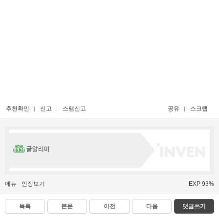
추천확인
신고
스팸신고
공유
스크랩
글알리미
메뉴
인장보기
EXP 93%
목록
본문
이전
다음
댓글쓰기