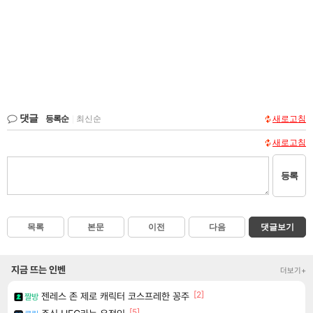
댓글
등록순
|
최신순
새로고침
새로고침
등록
목록
본문
이전
다음
댓글보기
지금 뜨는 인벤
더보기+
[2]
젠레스 존 제로 캐릭터 코스프레한 꽁주
짤방
[5]