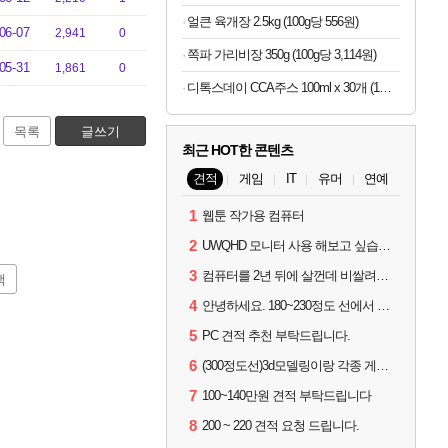
얼큰 육개장 2.5kg (100g당 556원)
06-07
2,941
0
쪽파 가리비장 350g (100g당 3,114원)
05-31
1,861
0
디톡스데이 CCA주스 100ml x 30개 (1개당 497원)
목록
글쓰기
최근 HOT한 콘텐츠
견적
게임
IT
유머
연예
1
웹툰 작가용 컴퓨터
2
UWQHD 모니터 사용 해보고 싶습니다 추천부탁드려요
3
컴퓨터를 2년 뒤에 살껀데 비쌀려나요...?
색
4
안녕하세요. 180~230정도 선에서 잡고싶습니다.
5
PC 견적 추천 부탁드립니다.
6
(300정도선)3d모델링이랑 각종 게임을 하는데 견적부탁드립니다!300정도선
7
100~140만원 견적 부탁드립니다
8
200 ~ 220 견적 요청 드립니다.