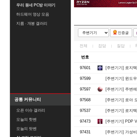
우리 동네 PC방 이야기
하드웨어 영상 모음
지름 · 개봉 갤러리
인증글
전체
잡담
질답
번호
97601
[주변기기]
로지텍
97599
[주변기기]
윈도우 
97597
[주변기기]
주변에
공통 커뮤니티
97568
[주변기기]
로아 
오픈 이슈 갤러리
97537
[주변기기]
로지텍
오늘의 핫벤
97473
[주변기기]
PDP V
오늘의 팟벤
97431
[주변기기]
가성비