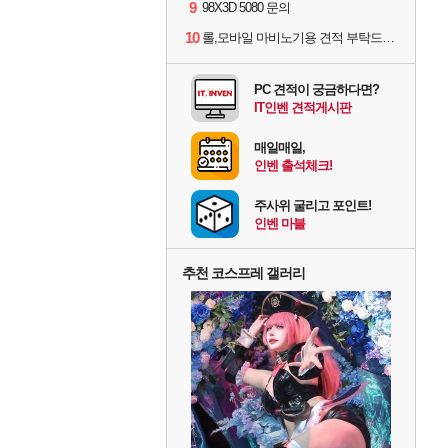
9
98X3D 5080 문의
10
롤,모바일 마비노기용 견적 부탁드립니다(예산150으로 수정)
PC 견적이 궁금하다면?
IT인벤 견적게시판
매일매일,
인벤 출석체크!
주사위 굴리고 포인트!
인벤 마블
추천 코스프레 갤러리