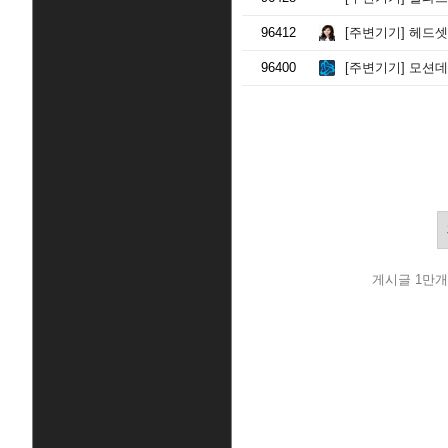
96412
[주변기기]
헤드셋 
96400
[주변기기]
모션데스
게시글 1만개