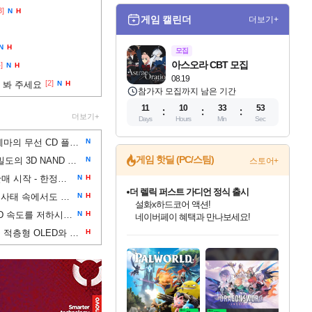
3]
N
H
게임 캘린더
더보기+
N
H
모집
아스오라 CBT 모집
]
N
H
08.19
[2]
좀 봐 주세요
N
H
참가자 모집까지 남은 기간
11
10
33
52
더보기+
Days
Hours
Min
Sec
코지마 히데오가 데스 스트랜딩 2 테마의 무선 CD 플레이어를 공개했습니다. 한정판으로 출시되는 이 제품은 약 160달러
N
게임 핫딜 (PC/스팀)
키옥시아와 샌디스크는 세계 최고 밀도의 3D NAND 플래시를 선보였습니다
N
스토어+
둠 기념 황금 플로피 디스크 예약 판매 시작 - 한정판 '모조 금도금' 더미 디스크 2개와 상자가 게임스톱에서 30달러에 판매
N
H
더 렐릭 퍼스트 가디언 정식 출시
마이크로소프트는 메모리 부족 사태 속에서도 8GB RAM으로 윈도우 11을 원활하게 작동시키겠다고 약속
N
H
설화x하드코어 액션!
메인보드의 M.2 SSD 방열판이 SSD 속도를 저하시킬 수 있습니다. 테스트한 20개 보드 중 6개만 방열판과 완전히 접촉했습니다.
N
H
네이버페이 혜택과 만나보세요!
인벤게임즈 8월 특별 할인!
드래곤소드: 어웨이크닝 입점!
문명 7 특별 할인!
마블 투혼 파이팅 소울즈 정식출시!
귀무자: 검의 길 예약 판매 중!
비스트 오브 리인카네이션 정식 출시!
커세어 코브 출시 기념 할인!
베데스다 40주년 기념 할인 중!
캡콤 프렌차이즈 할인 진행 중!
캡콤 일부 상품 상시 할인
스타워즈 은하계 레이서
로블록스 기프트 카드 공식 입점
보도에 따르면 LG디스플레이는 3중 적층형 OLED와 유사한 화질을 가진 저가형 2중 레이어 탠덤 W-OLED 디스플레이를 개발 중
H
인기 퍼블리셔 모음!
스팀으로 만나는 드래곤소드!
조선&고려 DLC 출시 예정
마블 히어로 총 출동&화려한 격투!
10% 할인과
게임프릭 신작 IP
해적'섬'을 발전시키자!
베데스다의 명작들을
몬헌, 바하 등 인기 IP를
몬헌 와일즈 & 드래곤즈 도그마2
인벤게임즈에서 10% 추가 적립
Robux를 가장 안전하고
최대 90% 할인가를 만나보세요!
네이버혜택과 함께 만나보세요!
50%할인&추가 적립까지!
네이버 포인트 혜택까지!
이니&베니 혜택까지!
네이버 혜택가와 함께 예약하세요!
할인&네이버혜택으로 만나보세요!
40주년 프로모션으로 만나보세요!
할인가에 만나보세요!
일부 에디션 상시 할인!
혜택으로 예약 판매 중
편안하게 충전하세요