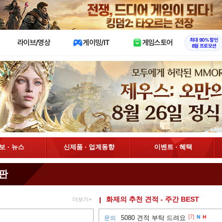
X
최대 90% 할인
라이브/영상
게이밍/IT
게임스토어
8월 프로모션
정보 · 뉴스
신제품 · 업계동향
이벤트 · 혜택
시판
화제의 추천 견적 - 주간 BEST
더보기+
[7]
5080 견적 부탁 드려요
N
H
문의