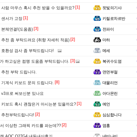
[1]
사람 마우스 혹시 추천 받을 수 있을까요?
핏빛의기샤
[1]
 센서가 고장
키릴로차르반
[3]
본체연결!(도움좀)
전파이
[2]
추천 좀 부탁드려요 (취향 자세히 적음)
마하
 호환성 검사 좀 부탁드립니다!
메세
[3]
추가 하고싶은 컴맹 도움좀 부탁드립니다.
복귀수도염
 추천 부탁 드립니다.
면면부절
[8]
 기계식 키보드 문의 드립니다.
대물리언
 v3프로 써보신분 있나요
아다몬린
[1]
 키보드 혹시 괜찮은거 아시는분 있을까요?
예언
[2]
 추천부탁드립니다!
심심합니다
[2]
서 이상한 그래픽 카드를 파는데??
염홍
 AOC Q27G4 내돈내산후기
네비나비