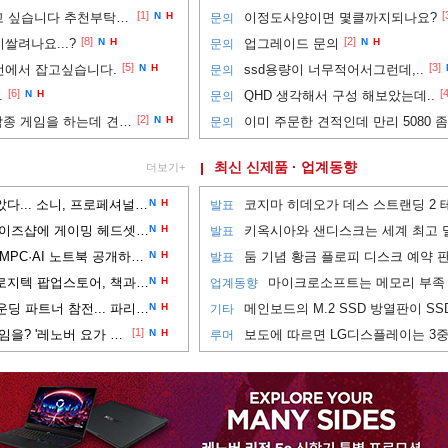
[1]
[
UWQHD 모니터 사용 해보고 싶습니다 추천부탁드려요
N
H
이정도사양이면 몇클까지되나요?
문의
[8]
[2]
쌀려나요...?
N
H
업그레이드 문의
N
H
문의
[5]
[3]
 선에서 잡고싶습니다.
N
H
ssd용량이 너무적어서그런데,..
문의
[6]
[4
.
N
H
QHD 생각해서 구성 해보았는데..
문의
[2]
(300정도선)3d모델링이랑 각종 게임을 하는데 견적부탁드립니다!300정도선
N
H
이미 주문한 견적인데 만리 5080 
문의
최신 신제품 · 업계동향
더보기+
사운드 디테일과 착용감 잡았다... 소니, 프로페셔널 이어폰 'IER-M500' 공개
N
H
발표
스틸시리즈, 강남 신세계 게이즈샵에 게이밍 헤드셋 입점
N
H
발표
창립 50주년 맞은 에이서, UMPC·AI 노트북 공개하는 '에이서 데이 2026' 개최
N
H
발표
교보문고 강남점에 등장한 로지텍 팝업스토어, 책과 타이핑 경험을 잇는다
N
H
업계동향
레노버 리전, EWC 2026 파운딩 파트너 참전... 파리 현장에 PC 및 모니터 공급
N
H
기타
[1]
외장 그래픽 없이도 AAA 게임을? '레노버 요가 프로 7a'
N
H
루머