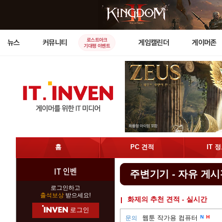
로스트아크
뉴스
커뮤니티
게임캘린더
게이머존
기대평 이벤트
홈
PC 견적
IT 
IT 인벤
주변기기 - 자유 게
로그인하고
출석보상
받으세요!
화제의 추천 견적 - 실시간
로그인
웹툰 작가용 컴퓨터
N
H
문의