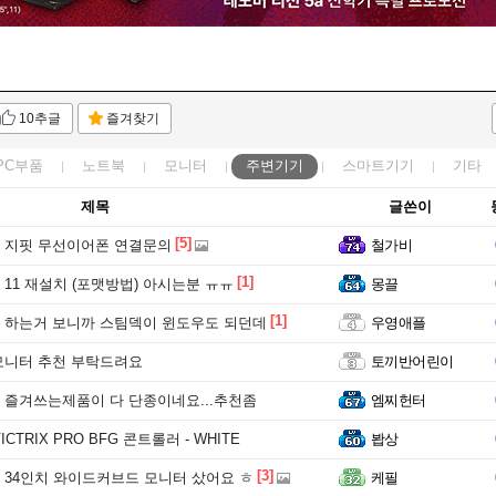
10추글
즐겨찾기
PC부품
노트북
모니터
주변기기
스마트기기
기타
제목
글쓴이
[5]
 지핏 무선이어폰 연결문의
철가비
[1]
11 재설치 (포맷방법) 아시는분 ㅠㅠ
몽끌
[1]
 하는거 보니까 스팀덱이 윈도우도 되던데
우영애플
모니터 추천 부탁드려요
토끼반어린이
 즐겨쓰는제품이 다 단종이네요...추천좀
엠찌헌터
ICTRIX PRO BFG 콘트롤러 - WHITE
봡상
[3]
 34인치 와이드커브드 모니터 샀어요 ㅎ
케필