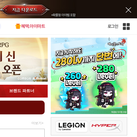
혜택.아이마트
로그인
인
벤
전
체
사
이
트
맵
브랜드 파트너
더보기+