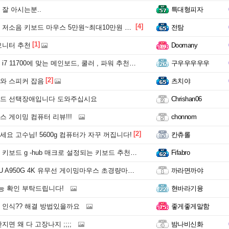
잘 아시는분..
특대형피자
[4]
저소음 키보드 마우스 5만원~최대10만원 추천
전탐
[1]
모니터 추천
Doomany
7 11700에 맞는 메인보드, 쿨러 , 파워 추천좀 해주세용!
구우우우우우
[2]
와 스피커 잡음
츠치야
드 선택장애입니다 도와주십시요
Chrishan06
 게이밍 컴퓨터 리뷰!!!
chonnom
[2]
요 고수님! 5600g 컴퓨터가 자꾸 꺼집니다!
칸츄롤
키보드 g -hub 매크로 설정되는 키보드 추천해주세요
Fifabro
A950G 4K 유무선 게이밍마우스 초경량마우스 샀는데 나쁘지 않지?
까라면까야
능 확인 부탁드립니다!
현바라기융
 인식?? 해결 방법있을까요
좋게좋게말함
지면 왜 다 고장나지 ;;;;
밤나비신화