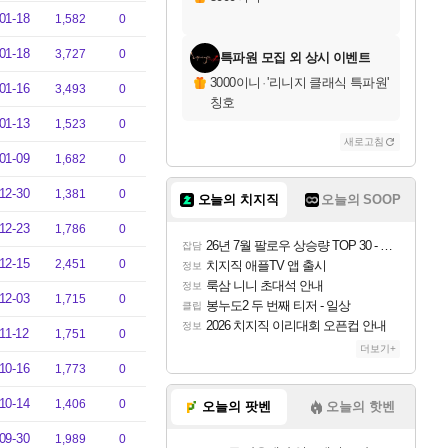
01-18
1,582
0
01-18
3,727
0
특파원 모집 외 상시 이벤트
3000이니
·
'리니지 클래식 특파원'
01-16
3,493
0
칭호
01-13
1,523
0
새로고침
01-09
1,682
0
12-30
1,381
0
오늘의 치지직
오늘의 SOOP
12-23
1,786
0
26년 7월 팔로우 상승량 TOP 30 - 월간 치지직
잡담
12-15
2,451
0
치지직 애플TV 앱 출시
정보
룩삼 니니 초대석 안내
정보
12-03
1,715
0
봉누도2 두 번째 티저 - 일상
클립
2026 치지직 이리대회 오픈컵 안내
정보
11-12
1,751
0
더보기+
10-16
1,773
0
10-14
1,406
0
오늘의 팟벤
오늘의 핫벤
09-30
1,989
0