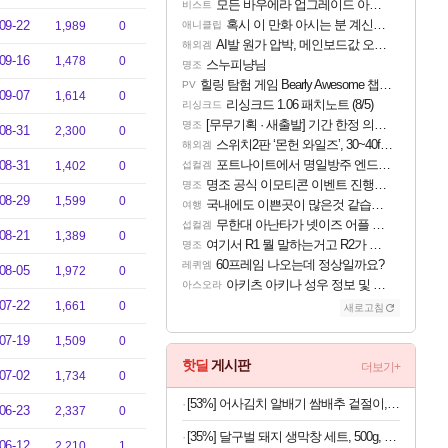
모든 바우에라 업그레이드 아이템 획득 위치 공략 (89개)
비스트
혹시 이 만화 아시는 분 계신가요
09-22
1,989
0
애니클립
AI발 원가 압박, 메인보드값 오르나
해외겜
09-16
1,478
0
스누피냥님
명조
힐링 탐험 게임 Bearly Awesome 챕터 1 트레일러
PV
09-07
1,614
0
리싱크드 1.06 패치노트 (8/5)
리싱크드
[무무기획 · 새출발] 기간 한정 의뢰 이벤트
명조
08-31
2,300
0
스위치2판 ‘몬헌 와일즈’, 30~40fps 목표 추정
해외겜
포트나이트에서 명일방주 엔드필드 [펠리카] 판매 예정
08-31
1,402
0
섭컬겜
명조 공식 이모티콘 이벤트 진행해봤습니다! 참여부터 추첨까지????
명조
08-29
1,599
0
국내에도 이쁜곳이 많은것 같습니다
여행
무한대 아난타가 넷이즈 어플 달력에 일정 등록
섭컬겜
08-21
1,389
0
여기서 R1 뭘 말하는거고 R2가 뭘말하는걸까요?
명조
60프레임 나오는데 정상일까요?
레퀴엠
08-05
1,972
0
아키츠 아키나 성우 정보 및 주요 필모
아스오라
07-22
1,661
0
새로고침
07-19
1,509
0
핫딜
게시판
더보기+
07-02
1,734
0
[53%] 어사김치 알배기 쌈배추 겉절이, 2kg, 1개
06-23
2,337
0
[35%] 달구벌 돼지 생막창 세트, 500g, 2봉
06-12
2,210
1