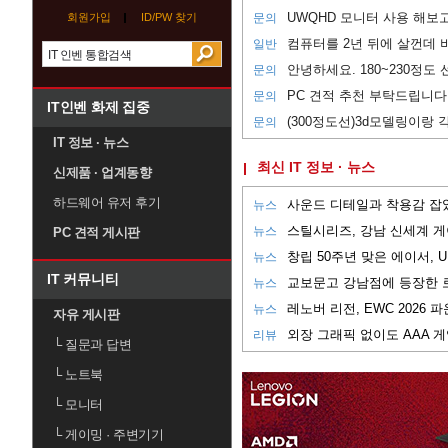
회원가입
ID/PW 찾기
문의
컴퓨터를 2년 뒤에 살껀데 비
일반
안녕하세요. 180~230정도
문의
PC 견적 추천 부탁드립니다
문의
IT인벤 화제 집중
문의
IT 정보 · 뉴스
최신 IT 정보 · 뉴스
신제품 · 업계동향
하드웨어 유저 후기
뉴스
뉴스
PC 견적 게시판
뉴스
IT 커뮤니티
뉴스
뉴스
자유 게시판
리뷰
└
질문과 답변
└
노트북
└
모니터
└
게이밍 · 주변기기