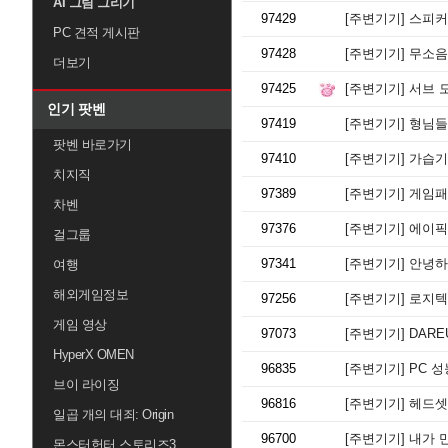
AI 그림 그리기
97429
[주변기기]
스피커 
PC 견적 게시판
97428
[주변기기]
무소음 
더보기
97425
[주변기기]
서브 
인기 팟벤
97419
[주변기기]
형님들 i
팟벤 바로가기
97410
[주변기기]
가습기
치지직
97389
[주변기기]
게임패
차벤
97376
[주변기기]
에이픽스
걸그룹
97341
[주변기기]
안녕하세
여행
해외게임정보
97256
[주변기기]
로지텍 
게임 영상
97073
[주변기기]
DAREU 
HyperX OMEN
96835
[주변기기]
PC 성
브이 라이징
96816
[주변기기]
헤드셋
일곱 개의 대죄: Origin
96700
[주변기기]
내가 만
몬스터헌터 스토리즈3