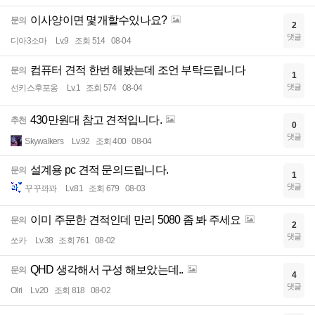
이사양이면 몇개할수있나요?
문의
2
댓글
디아3소마
Lv.9
조회 514
08-04
컴퓨터 견적 한번 해봤는데 조언 부탁드립니다
문의
1
댓글
선키스후포옹
Lv.1
조회 574
08-04
430만원대 참고 견적입니다.
추천
0
댓글
Skywalkers
Lv.92
조회 400
08-04
설계용 pc 견적 문의드립니다.
문의
1
댓글
꾸꾸꽈꽈
Lv.81
조회 679
08-03
이미 주문한 견적인데 만리 5080 좀 봐 주세요
문의
2
댓글
쏘카
Lv.38
조회 761
08-02
QHD 생각해서 구성 해보았는데..
문의
4
댓글
Olri
Lv.20
조회 818
08-02