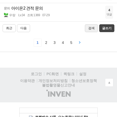
아이온2 견적 문의
문의
4
댓글
우량
Lv.34
조회 1369
07-29
최근
다음
검색
글쓰기
1
2
3
4
5
로그인
PC화면
퀵링크
설정
청소년보호정책
이용약관
개인정보처리방침
▲
불법촬영물신고안내
(주)
인
벤