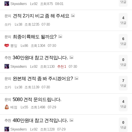
댓글
Skywalkers
Lv.92
조회 875
08-01
견적 2가지 비교 좀 해 주세요
문의
4
댓글
쏘카
Lv.38
조회 1235
07-30
최종이륙해도 될까요?
문의
6
댓글
뽕잎
Lv.86
조회 1304
07-30
340만원대 참고 견적입니다.
추천
0
댓글
Skywalkers
Lv.92
조회 1130
추천 1
07-30
완본체 견적 좀 봐 주시겠어요?
문의
7
댓글
쏘카
Lv.38
조회 1139
07-30
5080 견적 문의드립니다.
문의
4
댓글
베점
Lv.55
조회 1498
07-29
480만원대 참고 견적입니다.
추천
0
댓글
Skywalkers
Lv.92
조회 1228
07-29