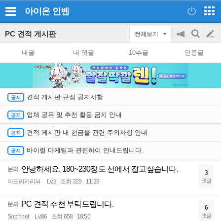
아이온
인벤
PC 견적 게시판
전체보기
공
검
글
지
색
내글
내 댓글
10추글
인증글
on/off
쓰
기
견적 게시판 규정 공지사항
업체 공유 및 추천 활동 금지 안내
견적 게시판 내 현금몰 관련 주의사항 안내
바이럴 마케팅과 관련하여 안내드립니다.
안녕하세요. 180~230정도 선에서 잡고싶습니다.
문의
3
댓글
아프리카리퍼
Lv.8
조회 329
11:29
PC 견적 추천 부탁드립니다.
문의
6
댓글
Sophinet
Lv.86
조회 658
18:50