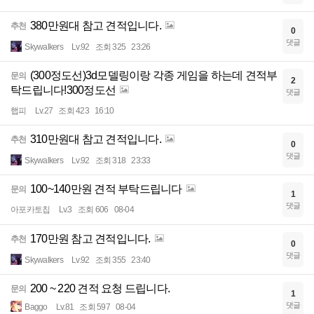
380만원대 참고 견적입니다.
추천
0
댓글
Skywalkers
Lv.92
조회 325
23:26
(300정도선)3d모델링이랑 각종 게임을 하는데 견적부
문의
2
탁드립니다!300정도선
댓글
햅피
Lv.27
조회 423
16:10
310만원대 참고 견적입니다.
추천
0
댓글
Skywalkers
Lv.92
조회 318
23:33
100~140만원 견적 부탁드립니다
문의
1
댓글
아포카토칩
Lv.3
조회 606
08-04
170만원 참고 견적입니다.
추천
0
댓글
Skywalkers
Lv.92
조회 355
23:40
200 ~ 220 견적 요청 드립니다.
문의
1
댓글
Baggo
Lv.81
조회 597
08-04