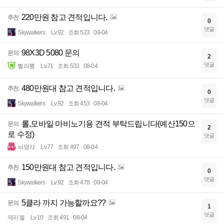
220만원 참고 견적입니다.
추천
0
댓글
Skywalkers
Lv.92
조회 523
08-04
98X3D 5080 문의
문의
2
댓글
삘라뽕
Lv.71
조회 533
08-04
480만원대 참고 견적입니다.
추천
0
댓글
Skywalkers
Lv.92
조회 453
08-04
롤,모바일 마비노기용 견적 부탁드립니다(예산150으
문의
2
로 수정)
댓글
뇌명각
Lv.77
조회 497
08-04
150만원대 참고 견적입니다.
추천
0
댓글
Skywalkers
Lv.92
조회 478
08-04
5클라 까지 가능할까요??
문의
1
댓글
제리젤
Lv.10
조회 491
08-04