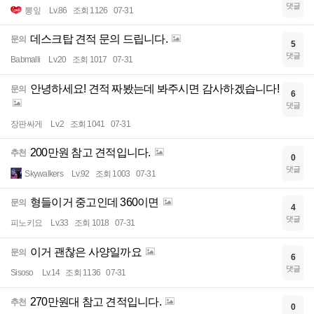
댓글
뽕잎
Lv.86
조회 1126
07-31
데스크탑 견적 문의 드립니다.
문의
5
댓글
Babmalli
Lv.20
조회 1017
07-31
안녕하세요! 견적 짜봤는데 봐주시면 감사하겠습니다!
문의
6
댓글
장판싸게
Lv.2
조회 1041
07-31
200만원 참고 견적입니다.
추천
0
댓글
Skywalkers
Lv.92
조회 1003
07-31
형들이거 중고인데 360이면
문의
4
댓글
피노키요
Lv.33
조회 1018
07-31
이거 괜찮은 사양일까요
문의
6
댓글
Sisoso
Lv.14
조회 1136
07-31
270만원대 참고 견적입니다.
추천
0