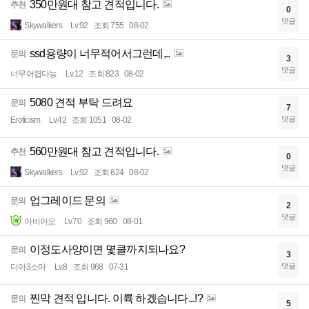
350만원대 참고 견적입니다.
추천
0
댓글
Skywalkers
Lv.92
조회 755
08-02
ssd용량이 너무적어서그런데,..
문의
3
댓글
너무어렵다능
Lv.12
조회 823
08-02
5080 견적 부탁 드려요
문의
7
댓글
Eroticism
Lv.42
조회 1051
08-02
560만원대 참고 견적입니다.
추천
0
댓글
Skywalkers
Lv.92
조회 624
08-02
업그레이드 문의
문의
2
댓글
아비아오
Lv.70
조회 960
08-01
이정도사양이면 몇클까지되나요?
문의
3
댓글
디아3소마
Lv.8
조회 968
07-31
찐막 견적 입니다. 이륙 하겠습니다...!?
문의
5