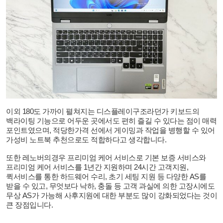
이외
180
도 가까이 펼쳐지는 디스플레이구조라던가 키보드의
백라이팅 기능으로 어두운 곳에서도 편히 즐길 수 있다는 점이 매력
포인트였으며
,
적당한가격 선에서 게이밍과 작업을 병행할 수 있어
가성비 노트북 추천으로도 적합하다고 생각합니다
.
또한 레노버의경우 프리미엄 케어 서비스로 기본 보증 서비스와
프리미엄 케어 서비스를
1
년간 지원하며
24
시간 고객지원
,
퀵서비스를 통한 하드웨어 수리
,
초기 세팅 지원 등 다양한
AS
를
받을 수 있고
,
무엇보다 낙하
,
충돌 등 고객 과실에 의한 고장시에도
무상
AS
가 가능해 사후지원에 대한 부분도 많이 강화되었다는 것이
큰 장점입니다
.