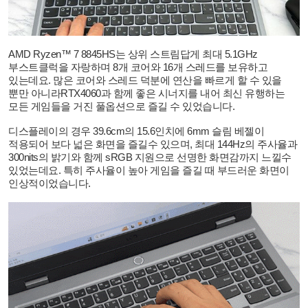
AMD Ryzen™ 7 8845HS
는 상위 스트림답게 최대
5.1GHz
부스트클럭을 자랑하며
8
개 코어와
16
개 스레드를 보유하고
있는데요
.
많은 코어와 스레드 덕분에 연산을 빠르게 할 수 있을
뿐만 아니라
RTX4060
과 함께 좋은 시너지를 내어 최신 유행하는
모든 게임들을 거진 풀옵션으로 즐길 수 있었습니다
.
디스플레이의 경우
39.6cm
의
15.6
인치에
6mm
슬림 베젤이
적용되어 보다 넓은 화면을 즐길수 있으며
,
최대
144Hz
의 주사율과
300nits
의 밝기와 함께
sRGB
지원으로 선명한 화면감까지 느낄수
있었는데요
.
특히 주사율이 높아 게임을 즐길 때 부드러운 화면이
인상적이었습니다
.