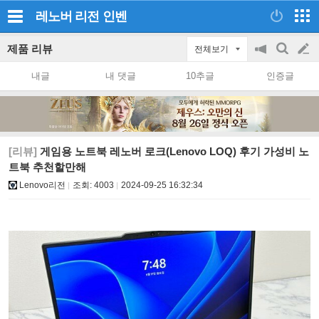
레노버 리전
인벤
제품 리뷰
전체보기
공
검
글
지
색
내글
내 댓글
10추글
인증글
on/off
쓰
기
[리뷰]
게임용 노트북 레노버 로크(Lenovo LOQ) 후기 가성비 노
트북 추천할만해
Lenovo리전
조회:
4003
2024-09-25 16:32:34