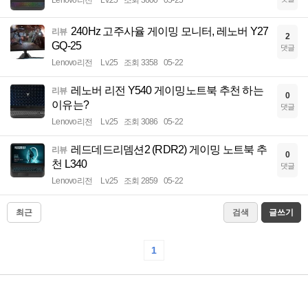
Lenovo리전
Lv.25
조회 3600
05-25
240Hz 고주사율 게이밍 모니터, 레노버 Y27
리뷰
2
GQ-25
댓글
Lenovo리전
Lv.25
조회 3358
05-22
레노버 리전 Y540 게이밍노트북 추천 하는
리뷰
0
이유는?
댓글
Lenovo리전
Lv.25
조회 3086
05-22
레드데드리뎀션2 (RDR2) 게이밍 노트북 추
리뷰
0
천 L340
댓글
Lenovo리전
Lv.25
조회 2859
05-22
최근
검색
글쓰기
1