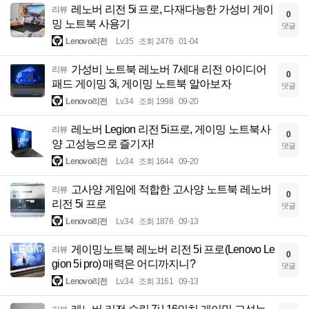
레노버 리전 5i 프로, 다재다능한 가성비 게이
리뷰
0
밍 노트북 사용기
댓글
Lenovo리전
Lv.35
조회 2476
01-04
가성비 노트북 레노버 7세대 리전 아이디어
리뷰
0
패드 게이밍 3i, 게이밍 노트북 알아보자
댓글
Lenovo리전
Lv.34
조회 1998
09-20
레노버 Legion 리전 5i프로, 게이밍 노트북사
리뷰
0
양 고성능으로 즐기자!
댓글
Lenovo리전
Lv.34
조회 1644
09-20
고사양 게임에 적합한 고사양 노트북 레노버
리뷰
0
리전 5i 프로
댓글
Lenovo리전
Lv.34
조회 1876
09-13
게이밍노트북 레노버 리전 5i 프로(Lenovo Le
리뷰
0
gion 5i pro) 매력은 어디까지니?
댓글
Lenovo리전
Lv.34
조회 3161
09-13