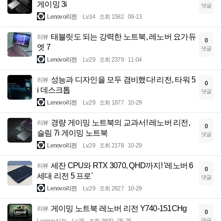
게이밍 3i
댓글
Lenovo리전
Lv.34
조회 1582
09-13
태블릿도 되는 강력한 노트북, 레노버 요가듀
리뷰
0
엣 7
댓글
Lenovo리전
Lv.29
조회 2379
11-04
성능과 디자인을 모두 겸비했다! 리전, 타워 5
리뷰
0
i 데스크톱
댓글
Lenovo리전
Lv.29
조회 1877
10-29
경량 게이밍 노트북의 교과서! 레노버 리전,
리뷰
0
슬림 7i 게이밍 노트북
댓글
Lenovo리전
Lv.29
조회 2178
10-29
세잔 CPU와 RTX 3070, QHD까지! '레노버 6
리뷰
0
세대 리전 5 프로'
댓글
Lenovo리전
Lv.29
조회 2827
10-29
게이밍 노트북 레노버 리전 Y740-151CHg
리뷰
0
댓글