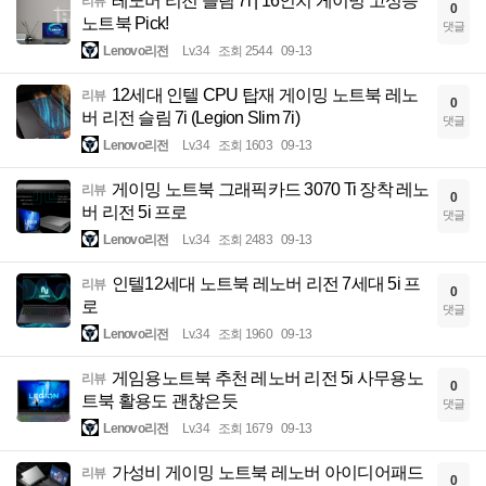
레노버 리전 슬림 7i | 16인치 게이밍 고성능
리뷰
0
노트북 Pick!
댓글
Lenovo리전
Lv.34
조회 2544
09-13
12세대 인텔 CPU 탑재 게이밍 노트북 레노
리뷰
0
버 리전 슬림 7i (Legion Slim 7i)
댓글
Lenovo리전
Lv.34
조회 1603
09-13
게이밍 노트북 그래픽카드 3070 Ti 장착 레노
리뷰
0
버 리전 5i 프로
댓글
Lenovo리전
Lv.34
조회 2483
09-13
인텔12세대 노트북 레노버 리전 7세대 5i 프
리뷰
0
로
댓글
Lenovo리전
Lv.34
조회 1960
09-13
게임용노트북 추천 레노버 리전 5i 사무용노
리뷰
0
트북 활용도 괜찮은듯
댓글
Lenovo리전
Lv.34
조회 1679
09-13
가성비 게이밍 노트북 레노버 아이디어패드
리뷰
0