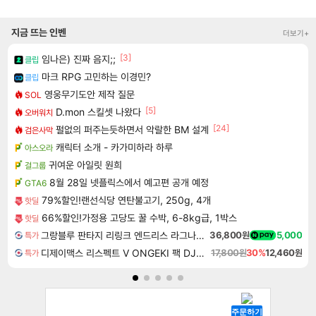
지금 뜨는 인벤
더보기+
[3]
임나은) 진짜 음지;;
클립
마크 RPG 고민하는 이경민?
클립
영웅무기도안 제작 질문
SOL
[5]
D.mon 스킬셋 나왔다
오버워치
[24]
펄없의 퍼주는듯하면서 악랄한 BM 설계
검은사막
캐릭터 소개 - 카가미하라 하루
아스오라
귀여운 아일릿 원희
걸그룹
8월 28일 넷플릭스에서 예고편 공개 예정
GTA6
79%할인!랜선식당 연탄불고기, 250g, 4개
핫딜
66%할인!가정용 고당도 꿀 수박, 6-8kg급, 1박스
핫딜
그랑블루 판타지 리링크 엔드리스 라그나로크 업그레이드 킷 Granblue Fantasy Relink Endless Ragnarok Upgrade Kit DLC
36,800원
5,000
특가
디제이맥스 리스펙트 V ONGEKI 팩 DJMAX RESPECT V ONGEKI Pack DLC
17,800원
30%
12,460원
특가