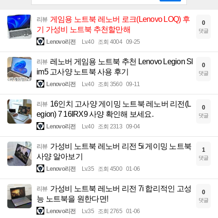
게임용 노트북 레노버 로크(Lenovo LOQ) 후
리뷰
0
기 가성비 노트북 추천할만해
댓글
Lenovo리전
Lv.40
조회 4004
09-25
레노버 게임용 노트북 추천 Lenovo Legion Sl
리뷰
0
im5 고사양 노트북 사용 후기
댓글
Lenovo리전
Lv.40
조회 3560
09-11
16인치 고사양 게이밍 노트북 레노버 리전(L
리뷰
0
egion) 7 16IRX9 사양 확인해 보세요.
댓글
Lenovo리전
Lv.40
조회 2313
09-04
가성비 노트북 레노버 리전 5i 게이밍 노트북
리뷰
1
사양 알아보기
댓글
Lenovo리전
Lv.35
조회 4500
01-06
가성비 노트북 레노버 리전 7i 합리적인 고성
리뷰
0
능 노트북을 원한다면!
댓글
Lenovo리전
Lv.35
조회 2765
01-06