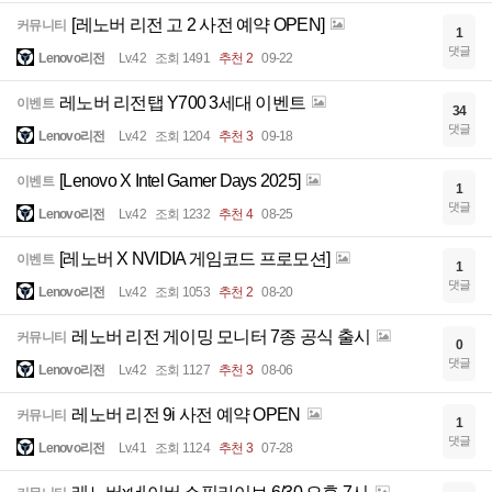
[레노버 리전 고 2 사전 예약 OPEN]
커뮤니티
1
댓글
Lenovo리전
Lv.42
조회 1491
추천 2
09-22
레노버 리전탭 Y700 3세대 이벤트
이벤트
34
댓글
Lenovo리전
Lv.42
조회 1204
추천 3
09-18
[Lenovo X Intel Gamer Days 2025]
이벤트
1
댓글
Lenovo리전
Lv.42
조회 1232
추천 4
08-25
[레노버 X NVIDIA 게임코드 프로모션]
이벤트
1
댓글
Lenovo리전
Lv.42
조회 1053
추천 2
08-20
레노버 리전 게이밍 모니터 7종 공식 출시
커뮤니티
0
댓글
Lenovo리전
Lv.42
조회 1127
추천 3
08-06
레노버 리전 9i 사전 예약 OPEN
커뮤니티
1
댓글
Lenovo리전
Lv.41
조회 1124
추천 3
07-28