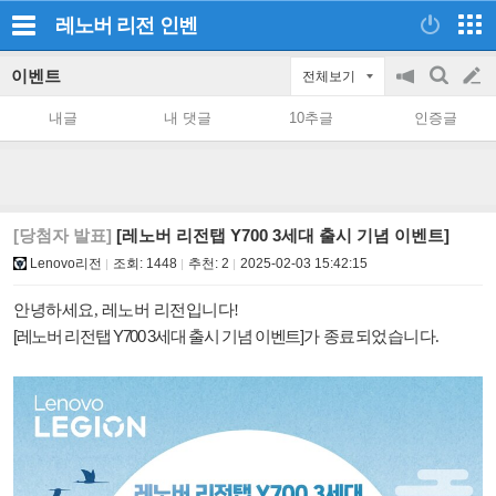
레노버 리전
인벤
이벤트
전체보기
공
검
글
지
색
내글
내 댓글
10추글
인증글
on/off
쓰
기
[당첨자 발표]
[레노버 리전탭 Y700 3세대 출시 기념 이벤트]
Lenovo리전
조회:
1448
추천:
2
2025-02-03 15:42:15
안녕하세요, 레노버 리전입니다!
[레노버 리전탭 Y700 3세대 출시 기념 이벤트]
가 종료되었습니다.