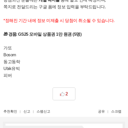
도 안내 예정이며,
쪽지로
드리는 구글 폼에 정
보 입력을 부탁드립니다.
전달
*정해진 기간 내에 정보 미제출 시 당첨이 취소될 수 있습니다.
🎁
경품
:
GS25 모바일 상품권 1만 원권 (5명)
가또
Bosom
동고동락
Ubik유빅
피버
2
추천확인
신고
스팸신고
공유
스크랩