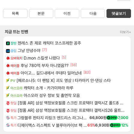
목록
본문
이전
다음
댓글보기
지금 뜨는 인벤
더보기+
젠레스 존 제로 캐릭터 코스프레한 꽁주
짤방
[7]
그냥 안녕수야
클립
[5]
D.mon 스킬셋 나왔다
오버워치
[56]
후닝 780억 부자 아니였음??
메이플
[83]
아이고... 길드내에서 쿠데타 일어났네
메이플
[페르소나5: 더 팬텀 X] 괴도 영상 l 타카마키 안·댄싱 스타
PV
캐릭터 소개 - 카가미하라 하루
아스오라
아스오라 성우 정보 및 출연작 모음
아스오라
[정품 AR] 삼성 액정보호필름 스크린 프로텍터 갤럭시Z 폴드8 울트라, 2매입
핫딜
[정품 AR] 삼성 액정보호필름 스크린 프로텍터 갤럭시S26 울트라, 2매입
핫딜
그랑블루 판타지 리링크 엔드리스 라그나로크 Granblue Fantasy Relink Endless Ragnarok
66,800원
7,000
특가
디제이맥스 리스펙트 V 블루아카이브 팩 DJMAX RESPECT V Blue Archive Pack DLC
65%
6,930원
12%
특가