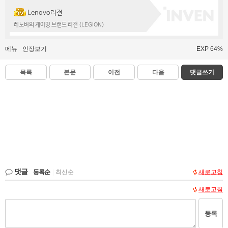
Lenovo리전
레노버의 게이밍 브랜드 리전 (LEGION)
메뉴
인장보기
EXP 64%
목록
본문
이전
다음
댓글쓰기
댓글
등록순
|
최신순
새로고침
새로고침
등록