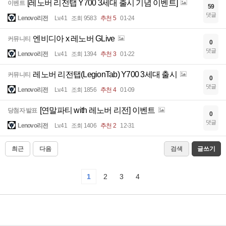
[레노버 리전탭 Y700 3세대 출시 기념 이벤트]
이벤트
59
댓글
Lenovo리전
Lv.41
조회 9583
추천 5
01-24
엔비디아 x 레노버 GLive
커뮤니티
0
댓글
Lenovo리전
Lv.41
조회 1394
추천 3
01-22
레노버 리전탭(LegionTab) Y700 3세대 출시
커뮤니티
0
댓글
Lenovo리전
Lv.41
조회 1856
추천 4
01-09
[연말파티 with 레노버 리전] 이벤트
당첨자 발표
0
댓글
Lenovo리전
Lv.41
조회 1406
추천 2
12-31
최근
다음
검색
글쓰기
1
2
3
4