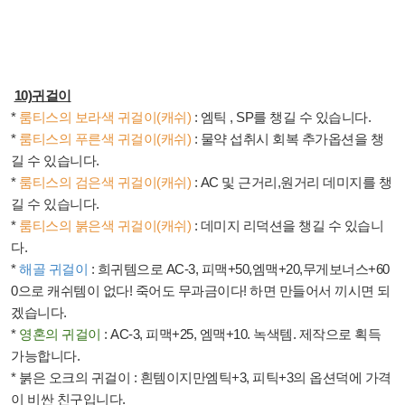
10)
귀걸이
*
룸티스의 보라색 귀걸이
(
캐쉬
)
:
엠틱
, SP
를 챙길 수 있습니다
.
*
룸티스의 푸른색 귀걸이
(
캐쉬
)
:
물약 섭취시 회복 추가옵션을 챙
길 수 있습니다
.
*
룸티스의 검은색 귀걸이
(
캐쉬
)
: AC
및 근거리
,
원거리 데미지를 챙
길 수 있습니다
.
*
룸티스의 붉은색 귀걸이
(
캐쉬
)
:
데미지 리덕션을 챙길 수 있습니
다
.
*
해골 귀걸이
:
희귀템으로
AC-3,
피맥
+50,
엠맥
+20,
무게보너스
+60
0
으로 캐쉬템이 없다
!
죽어도 무과금이다
!
하면 만들어서 끼시면 되
겠습니다
.
*
영혼의 귀걸이
: AC-3,
피맥
+25,
엠맥
+10.
녹색템
.
제작으로 획득
가능합니다
.
*
붉은 오크의 귀걸이
:
흰템이지만엠틱
+3,
피틱
+3
의 옵션덕에 가격
이 비싼 친구입니다
.