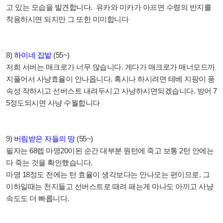
고 있는 모습을 발견합니다
.
유카와 미카가 아프면 수령의 반지를
착용하시면 되지만 그 또한 미미합니다
8)
하이네 잡밭
(55~)
저희 서버는 매크로가 너무 많습니다
.
게다가 매크로가 매너모드까
지풀어서 사냥효율이 안나옵니다
.
혹시나 하시려면 테베 지팡이 풍
속성 작하시고 선버스트 내려두시고 사냥하시면되겠습니다
.
방어
7
5
정도되시면 사냥 수월합니다
9)
버림받은 자들의 땅
(55~)
필자는
68
렙 마명
20
이된 순간 대부분 원턴에 죽고 보통
2
턴 안에는
다 죽는 것을 확인했습니다
.
마명
18
정도 전에는 턴 효율이 생각보다는 안나오는 편이므로
.
그
이하일때는 천지들고 선버스트로 때려 패는게 마나도 아끼고 사냥
속도도 더 빠릅니다
.