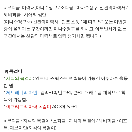
○
무과금
:
마력서
,
마나수정구
/
소과금
:
마나수정구
,
신관의마력서
/
헤비과금
:
시어의 심안
(
마나수정구
vs
신관의마력서
:
인트 스텟
1
에 따라
SP
또는 마법명
중이 올라가는 구간이라면 마나수정구를 끼시고
,
아무변화가 없는
구간에서는 신관의 마력서로 엠틱 챙기시면 됩니다
.)
9)
목걸이
*
지식의 목걸이
:
인트
+1
->
퀘스트로 획득이 가능한 아주아주 훌륭
한 템
*
제브레퀴의 마안
:
엠맥
+10,
인트
+1,
콘
+1
->
캐쉬템 제작으로 획
득이 가능함
.
*
이프리트의 마력 목걸이
:AC-3
에
SP+1
○
무과금
:
지식의 목걸이
/
소과금
:
지식의 목걸이
/
헤비과금
:
이프
목
,
제브마안
(
지식의 목걸이
)