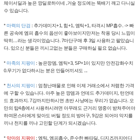
체이서딜과 높은 깡딜로하이네
,
거숲 정도에는 뚝배기 깨고 다니실
수 있습니다
.
*
마력의 단검
:
추가데미지
+1,
힘
+1,
엠틱
+1,
타격시
MP
흡수
. ->
빠
른 공속에 엠피 흡수의 옵션이 좋아보이지만저는 착용 당시 느낌이
딱히
…
라는 생각이었습니다
. 7
마단구매 후
3
일 사용하고 팔았습니
다
.
있으신 분들은 끼시고없는 분들은 구매하실 필요 없습니다
.
*
마족의 지팡이
:
높은깡뎀
,
엠틱
+3, SP+1
이 있지만
안전강화수치
0
.무기가 없다하시는 분은 만들어끼셔도 ...
*
천사의 지팡이
:
엄청난매물로 인해 이제 거래소에서 저렴한 가격
에 구할 수 있습니다
.
아주 높은 깡뎀과 언데드 추가데미지
,
턴언데
드 효과까지
. 7
강까지만하시면 초반 사냥에는 무리가 없습니다
.
오
만의 탑
4
층에서 사용하시려면 아무래도 근거리 명중이 받쳐주어야
하며몬스터에게 맞아도 버틸 정도의 방어구
, 9
강은 되어야 악지를
끼냐 천지를 끼냐 고민할 단계가 되시겠습니다
.
*
악마의 지팡이
:
엠틱
,
엠피흡수
,
준수한 빠따딜
,
디지즈까지어디