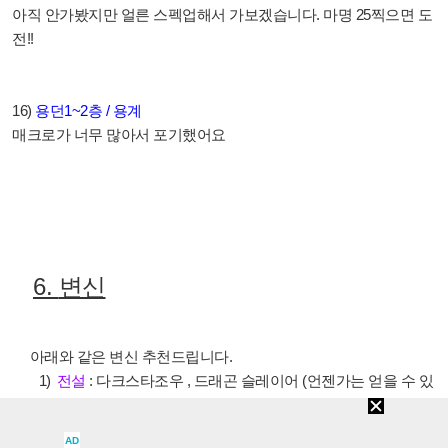
아직 안가봤지만 얼른 스펙업해서 가보겠습니다
.
마명
25
찍으면 도
전
!!
16)
용던
1~2
층
/
용계
매크로가 너무 많아서 포기했어요
6.
변신
아래와 같은 변신 추천드립니다
.
1)
전설
:
다크스타조우
,
드래곤 슬레이어 (언젠가는 얻을 수 있
겠죠....하하)
2)
영웅
:
조우
,
군터
(
사실 영변 이상은 감사합니다 하고 씁시
AD