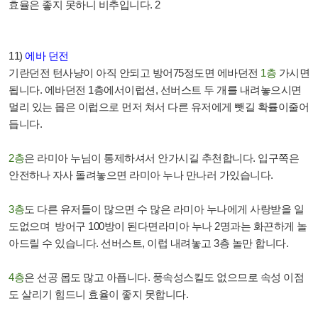
효율은 좋지 못하니 비추입니다
. 2
11)
에바 던전
기란던전 턴사냥이 아직 안되고 방어
75
정도면 에바던전
1
층
가시면
됩니다
.
에바던전
1
층에서이럽션
,
선버스트 두 개를 내려놓으시면
멀리 있는 몹은 이럽으로 먼저 쳐서 다른 유저에게 뺏길 확률이줄어
듭니다
.
2
층
은 라미아 누님이 통제하셔서 안가시길 추천합니다
.
입구쪽은
안전하나 자사 돌려놓으면 라미아 누나 만나러 가있습니다
.
3
층
도 다른 유저들이 많으면 수 많은 라미아 누나에게 사랑받을 일
도없으며
방어구
100
방이 된다면라미아 누나
2
명과는 화끈하게 놀
아드릴 수 있습니다
.
선버스트
,
이럽 내려놓고
3
층 놀만 합니다
.
4
층
은 선공 몹도 많고 아픕니다
.
풍속성스킬도 없으므로 속성 이점
도 살리기 힘드니 효율이 좋지 못합니다
.