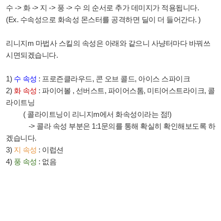
수
->
화
->
지
->
풍
->
수 의 순서로 추가 데미지가 적용됩니다
.
(Ex.
수속성으로 화속성 몬스터를 공격하면 딜이 더 들어간다
. )
리니지
m
마법사 스킬의 속성은 아래와 같으니 사냥터마다 바꿔쓰
시면되겠습니다
.
1)
수 속성
:
프로즌클라우드
,
콘 오브 콜드
,
아이스 스파이크
2)
화 속성
:
파이어볼
,
선버스트
,
파이어스톰
,
미티어스트라이크
,
콜
라이트닝
(
콜라이트닝이 리니지
m
에서 화속성이라는 점
!)
-> 콜라 속성 부분은 1:1문의를 통해 확실히 확인해보도록 하
겠습니다.
3)
지 속성
:
이럽션
4)
풍 속성
:
없음