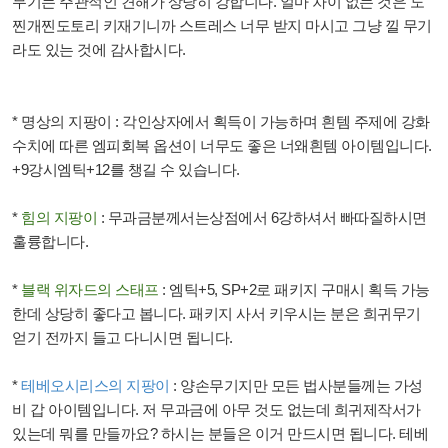
무기는 주관적인 견해가 상당히 강합니다
.
얼마 차이 없는 것은 도
찐개찐도토리 키재기니까 스트레스 너무 받지 마시고 그냥 낄 무기
라도 있는 것에 감사합시다
.
*
명상의 지팡이
:
각인상자에서 획득이 가능하며 흰템 주제에 강화
수치에 따른 엠피회복 옵션이 너무도 좋은 너왜흰템 아이템입니다
.
+9
강시엠틱
+12
를 챙길 수 있습니다
.
*
힘의 지팡이
:
무과금분께서는상점에서
6
강하셔서 빠따질하시면
훌륭합니다
.
*
블랙 위자드의 스태프
:
엠틱
+5, SP+2
로 패키지 구매시 획득 가능
한데 상당히 좋다고 봅니다
.
패키지 사서 키우시는 분은 희귀무기
얻기 전까지 들고 다니시면 됩니다
.
*
테베오시리스의 지팡이
:
양손무기지만 모든 법사분들께는 가성
비 갑 아이템입니다
.
저 무과금에 아무 것도 없는데 희귀제작서가
있는데 뭐를 만들까요
?
하시는 분들은 이거 만드시면 됩니다
.
테베