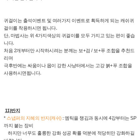
귀걸이는 출석이벤트 및 여러가지 이벤트로 획득하게 되는 캐쉬귀
걸이를 착용하시면 됩니다
.
단
,
마법사는 위
4
가지색상의 귀걸이를 모두 가지고 있는 편이 좋습
니다
.
처음
2
개부터만 시작하시려는 분께는 보
+
검
/
보
+
푸 조합을 추천드
리며
극후반에는 싸움이나 몹이 강한 사냥터에서는 고강 붉
+
푸 조합을
사용하시면됩니다
.
11)
반지
*
스냅퍼의 지혜의 반지
(
캐쉬
)
:
엠틱을 챙김과 동시에
4
강부터는
SP
까지 붙는 장비
하지만 너무도 훌륭한 강화 성공 확률 덕분에 적당히만 강화하길