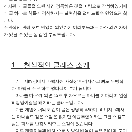
게시판 내 글들을 오랜 시간 정독해온 것을 바탕으로 작성하였기에
이 글 하나로 힘들게 검색하시는 불편함을 덜어드릴수 있었으면 합
니다
.
주관적인 견해 또한 반영이 되었기에 여러분들과는 다소 의견 차이
가 있을 수 있는 점 감안 부탁드립니다
.
1.
현실적인 클래스 소개
리니지
m
상에서 마법사란 사실상 마검사라고 봐도 무방합니
다
.
마법을 주로 하고 평타질이 부가 됩니다
.
마나를 다 쓰게 되면
15
초 후 차오르는 마나를 기다리며 열심
히방망이질을 해야하는 클래스입니다
.
다른 게임에서와도 같이 몸은 상당히 약하며
,
리니지
m
에서
는 마나쉴드 같은 스킬은 없지만 이뮨투함이라는 고급 스킬로
받는 피해를 반감시켜주는 스킬이 있습니다
.
다른 캐릭터들에 비해 수동 사냥의 비율이 높은 편이며
,
고가