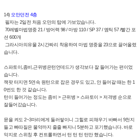
14)
오만던전
4
층
필자는
2
일전 처음 오만의 탑에 가보았습니다
.
70
레벨마법명중
21 /
방어력
98 /
마방
110 / SP 37 /
엠틱
57 /
빨간 포
션
600
개
그라시아의유물
2
시간짜리 착용하여 마법 명중을
23
으로 끌어올렸
습니다
.
스파토이
,
좀비
,
근위병은턴언데드가 생각보다 잘 들어가는 편이었
습니다
.
잭팟 터지면
5
연속 원턴으로 잡은 경우도 있고
,
안 들어갈 때는 한
1
0
번도 한 것 같습니다
.
턴이 들어가는 정도는 좀비
>
근위병
>
스파토이
>
저격병 순으로
잘들어갔습니다
.
뮨을 켜도
2~3
마리에게 둘러쌓이니 그힐로 피채우기 바빠서
9
천지
들고 빠따질은 물약까지 줄줄 빠지니
5
분하고 포기했습니다
.
바로
악지로 스위칭 후 컨트롤하면서 턴 턴 턴 턴만 했습니다
.