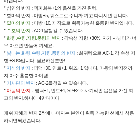
바랍니다
.
*
심연의 반지
:
엠피회복
+1
의 옵션을 가진 흰템
.
*
항마의 반지
:
마방
+5,
퀘스트로 주니까 끼고 다니시면 됩니다
.
*
멸마의 반지
:
마방
+10,
제작으로 획득가능한 훌륭한 반지입니다
.
*
수호의 반지
: AC-1
을챙길 수 있습니다
.
*
화령
,
수령
,
지령
,
풍령의 반지
:
각속성 저항
+30%.
자기 사냥터가 너
무 아프면 만들어 끼세요
.
*
빛나는 화령
,
수령
,
지령
,
풍령의 반지
:
희귀템으로
AC-1,
각 속성 저
항
+30%
입니다
.
필요하신분만
!
*
지식의 반지
:
피맥
+30,
인트
+1,
위즈
+1
입니다
.
마왕의 반지전까
지 아주 훌륭한 아이템
*
기사단의 반지
: AC-2
를챙길 수 있습니다
.
*
마왕의 반지
:
엠틱
+1,
인트
+1, SP+2 ->
사기적인 옵션을 가진 최
고의 반지
.
하나에
4
만다이아
..
캐쉬 지혜의 반지
2
짝에 나머지는 본인이 획득 가능한 선에서 착용
하시면되겠습니다
.