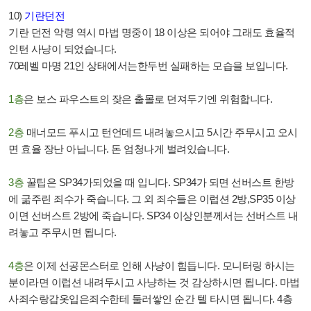
10)
기란던전
기란 던전 악령 역시 마법 명중이
18
이상은 되어야 그래도 효율적
인턴 사냥이 되었습니다
.
70
레벨 마명
21
인 상태에서는한두번 실패하는 모습을 보입니다
.
1
층
은 보스 파우스트의 잦은 출몰로 던져두기엔 위험합니다
.
2
층
매너모드 푸시고 턴언데드 내려놓으시고
5
시간 주무시고 오시
면 효율 장난 아닙니다
.
돈 엄청나게 벌려있습니다
.
3
층
꿀팁은
SP34
가되었을 때 입니다
. SP34
가 되면 선버스트 한방
에 굶주린 죄수가 죽습니다
.
그 외 죄수들은 이럽션
2
방
,SP35
이상
이면 선버스트
2
방에 죽습니다
. SP34
이상인분께서는 선버스트 내
려놓고 주무시면 됩니다
.
4
층
은 이제 선공몬스터로 인해 사냥이 힘듭니다
.
모니터링 하시는
분이라면 이럽션 내려두시고 사냥하는 것 감상하시면 됩니다
.
마법
사죄수랑갑옷입은죄수한테 둘러쌓인 순간 텔 타시면 됩니다
. 4
층