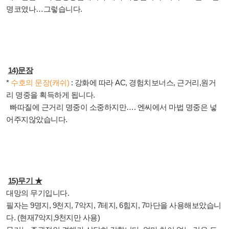
명코였나
…
그렇습니다
.
14)
문장
*
수호의 문장
(
캐쉬
)
:
강화에 따라
AC,
경험치보너스
,
근거리
,
원거
리 명중을 획득하게 됩니다
.
빠따질에 근거리 명중이 소중하지만
….
엔씨에서 마법 명중은 넣
어주지않았습니다
.
15)
무기 ★
대망의 무기입니다
.
필자는
9
명지
, 9
천지
, 7
악지
, 7
테지
, 6
힘지
, 7
마단을 사용해보았습니
다
. (
현재
7
악지
,9
천지만 사용
)