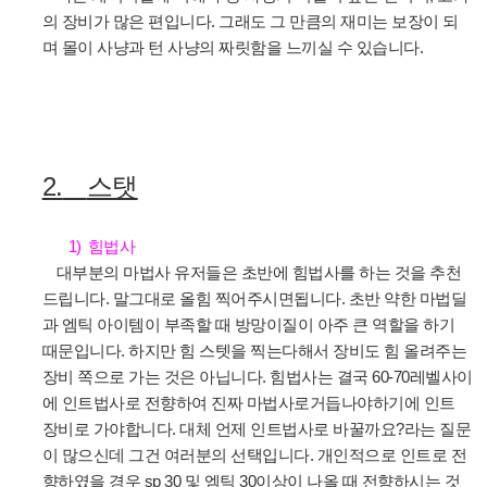
의 장비가 많은 편입니다
.
그래도 그 만큼의 재미는 보장이 되
며 몰이 사냥과 턴 사냥의 짜릿함을 느끼실 수 있습니다
.
2.
스탯
1)
힘법사
대부분의 마법사 유저들은 초반에 힘법사를 하는 것을 추천
드립니다
.
말그대로 올힘 찍어주시면됩니다
.
초반 약한 마법딜
과 엠틱 아이템이 부족할 때 방망이질이 아주 큰 역할을 하기
때문입니다
.
하지만 힘 스텟을 찍는다해서 장비도 힘 올려주는
장비 쪽으로 가는 것은 아닙니다
.
힘법사는 결국
60-70
레벨사이
에 인트법사로 전향하여 진짜 마법사로거듭나야하기에 인트
장비로 가야합니다
.
대체 언제 인트법사로 바꿀까요
?
라는 질문
이 많으신데 그건 여러분의 선택입니다
.
개인적으로 인트로 전
향하였을 경우
sp 30
및 엠틱
30
이상이 나올 때 전향하시는 것