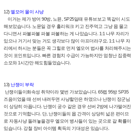
12)
엘모어 몰이 사냥
이거는 제가 방어
90
방
,
노뮨
, SP25
일때 유튜브보고 똑같이 시도
해보았습니다
.
노뮨일 경우 홀리워크 키고 진주먹고 그냥 몹 몰고
다니면서 파볼파볼 파볼 파볼하는 게 나았습니다
. 1:1
나무 자리가
있으나 거기서 맞는 거도 생각보다 많이 아프더라구요
. 1:1
나무 자
리에서 하시는 분들은 꼭 그힐로 먼저 엘모어 법사를 처리해주시는
것이 포인트입니다
.
빠른 경험치 수급이 가능하지만 엄청난 집중력
소모와
1
시간만 해도힘들었습니다
.
13)
난쟁이 부락
난쟁이들이화속성 취약이라 몇번 가보았습니다
. 65
렙
95
방
SP35
즈음이었을 때 선버 내려두면 사냥할만은 하였으나 난쟁이 장군님
이 상당히 아픕니다
.
난쟁이 궁수 같은 경우 선버
2
방에 나가떨어진
것으로 기억합니다
.
단
,
난쟁이들의 몹 간격이 상당히 넓은 편이므
로 자동사냥 돌려놓을경우 엘모어 병사들이 있는 곳으로 갈 확률이
있습니다
.
강철 장비 아이템 획득의 기대성은 있습니다
.