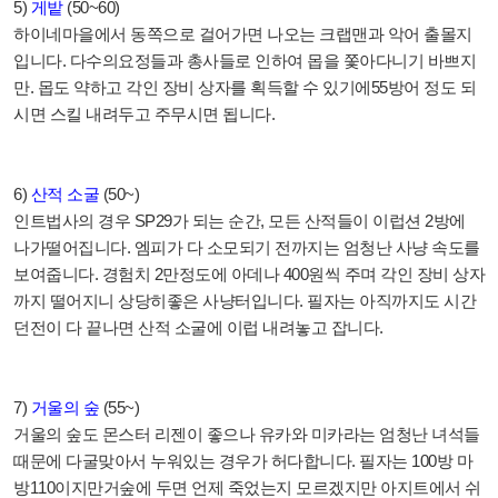
5)
게밭
(50~60)
하이네마을에서 동쪽으로 걸어가면 나오는 크랩맨과 악어 출몰지
입니다
.
다수의요정들과 총사들로 인하여 몹을 쫓아다니기 바쁘지
만
.
몹도 약하고 각인 장비 상자를 획득할 수 있기에
55
방어 정도 되
시면 스킬 내려두고 주무시면 됩니다
.
6)
산적 소굴
(50~)
인트법사의 경우
SP29
가 되는 순간
,
모든 산적들이 이럽션
2
방에
나가떨어집니다
.
엠피가 다 소모되기 전까지는 엄청난 사냥 속도를
보여줍니다
.
경험치
2
만정도에 아데나
400
원씩 주며 각인 장비 상자
까지 떨어지니 상당히좋은 사냥터입니다
.
필자는 아직까지도 시간
던전이 다 끝나면 산적 소굴에 이럽 내려놓고 잡니다
.
7)
거울의 숲
(55~)
거울의 숲도 몬스터 리젠이 좋으나 유카와 미카라는 엄청난 녀석들
때문에 다굴맞아서 누워있는 경우가 허다합니다
.
필자는
100
방 마
방
110
이지만거숲에 두면 언제 죽었는지 모르겠지만 아지트에서 쉬