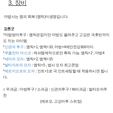
3.
장비
마법사는 엠피 회복
(
엠틱
)
이생명입니다
.
1)
투구
*
마법방어투구
:
엠틱은없지만 마방도 올려주고 고강은 극후반까지
도 끼는 아이템
*
신관의 투구
:
엠틱
+1,
엠맥
+10,
마방
+4
에안전강화
6
까지
.
*
쿠쿨칸의 마스크
:
캐쉬템제작으로만 획득 가능
.
엠틱
+2 ,
마방
4
*
세마의 모자
:
엠틱
+2,
엠맥
+15
*
발터자르의 모자
:
엠틱
+5 ,
법사 모자 최고존엄
*
메르키오르의 모자
:
인트
+1
로 극 인트세팅할 때 착용하시면 됩니
다
.
○ 무과금
:
마방투구
/
소과금
:
신관의투구
/
헤비과금
:
발터모자추
천
(
메르모
,
고강마투 스위칭
)