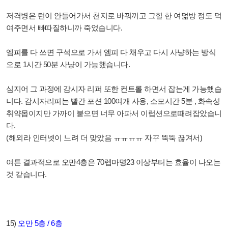
저격병은 턴이 안들어가서 천지로 바꿔끼고 그힐 한 여덟방 정도 먹
여주면서 빠따질하니까 죽었습니다
.
엠피를 다 쓰면 구석으로 가서 엠피 다 채우고 다시 사냥하는 방식
으로
1
시간
50
분 사냥이 가능했습니다
.
심지어 그 과정에 감시자 리퍼 또한 컨트롤 하면서 잡는게 가능했습
니다
.
감시자리퍼는 빨간 포션
100
여개 사용
,
소모시간
5
분
,
화속성
취약몹이지만 가까이 붙으면 너무 아파서 이럽션으로때려잡았습니
다
.
(
해외라 인터넷이 느려 더 맞았음 ㅠㅠㅠㅠ 자꾸 뚝뚝 끊겨서
)
여튼 결과적으로 오만
4
층은
70
렙마명
23
이상부터는 효율이 나오는
것 같습니다
.
15)
오만
5
층
/ 6
층