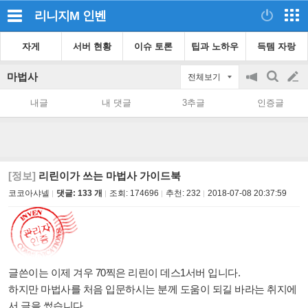
리니지M
인벤
자게
서버 현황
이슈 토론
팁과 노하우
득템 자랑
마법사
전체보기
공
검
글
지
색
내글
내 댓글
3추글
인증글
on/off
쓰
기
[정보]
리린이가 쓰는 마법사 가이드북
코코아샤넬
댓글: 133 개
조회:
174696
추천:
232
2018-07-08 20:37:59
글쓴이는 이제 겨우
70
찍은 리린이 데스1서버 입니다
.
하지만 마법사를 처음 입문하시는 분께 도움이 되길 바라는 취지에
서 글을 썼습니다
.