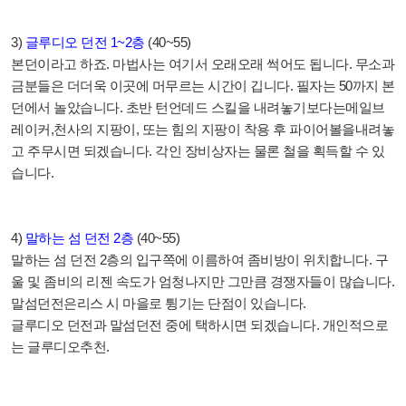
3)
글루디오 던전
1~2
층
(40~55)
본던이라고 하죠
.
마법사는 여기서 오래오래 썩어도 됩니다
.
무소과
금분들은 더더욱 이곳에 머무르는 시간이 깁니다
.
필자는
50
까지 본
던에서 놀았습니다
.
초반 턴언데드 스킬을 내려놓기보다는메일브
레이커
,
천사의 지팡이
,
또는 힘의 지팡이 착용 후 파이어볼을내려놓
고 주무시면 되겠습니다
.
각인 장비상자는 물론 철을 획득할 수 있
습니다
.
4)
말하는 섬 던전
2
층
(40~55)
말하는 섬 던전
2
층의 입구쪽에 이름하여 좀비방이 위치합니다
.
구
울 및 좀비의 리젠 속도가 엄청나지만 그만큼 경쟁자들이 많습니다
.
말섬던전은리스 시 마을로 튕기는 단점이 있습니다
.
글루디오 던전과 말섬던전 중에 택하시면 되겠습니다
.
개인적으로
는 글루디오추천
.