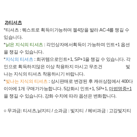
2)
티셔츠
*
티셔츠
:
퀘스트로 획득이가능하며 젤
4
장을 발라
AC-4
를 챙길 수
있습니다
.
*
낡은 지식의 티셔츠
:
각인상자에서획득이 가능하며 인트
+1
옵션
을 챙길 수 있습니다
.
*
지식의 티셔츠
:
희귀템으로인트
+1, SP+1
을 챙길 수 있습니다
.
각
인으로 획득하지않은 이상 착용하지 마시고 무조건 빛
나는 지식의 티셔츠 착용하시기 바랍니다
.
*
빛나는 지식의 티셔츠
:
상시판매로 변경된 후 캐쉬상점에서
400
다
이아에
1
개 구매가가능합니다
. 5
강화시 인트
+1, SP+1,
마법명중
+1
을 챙길 수 있습니다
.
강화 수치에 따라 옵션은 변화합니다
.
○
무과금
:
티셔츠
,
낡지티
/
소과금
:
빛지티
/
헤비과금
:
고강빛지티