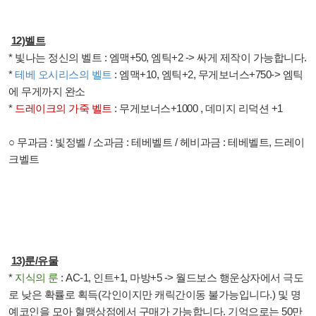
12)
벨트
*
빛나는 정신의 벨트
:
엠맥
+50,
엠틱
+2 ->
싸게 제작이 가능합니다
.
*
테베 오시리스의 벨트
:
엠맥
+10,
엠틱
+2,
무게보너스
+750->
엠틱
에 무게까지 완소
*
드레이크의 가죽 벨트
:
무게보너스
+1000 ,
데미지 리덕션
+1
○
무과금
:
빛정벨
/
소과금
:
테베벨트
/
헤비과금
:
테베벨트
,
드레이
크벨트
13)
룬
/
유물
*
지식의 룬
: AC-1,
인트
+1,
마방
+5
->
월드보스 행운상자에서 극도
로 낮은 확률로 획득
(
각인이지만 캐릭간이동 불가능입니다
.)
및 명
예코인을 모아 혈맹상점에서 구매가 가능합니다
.
기억으로는
50
만