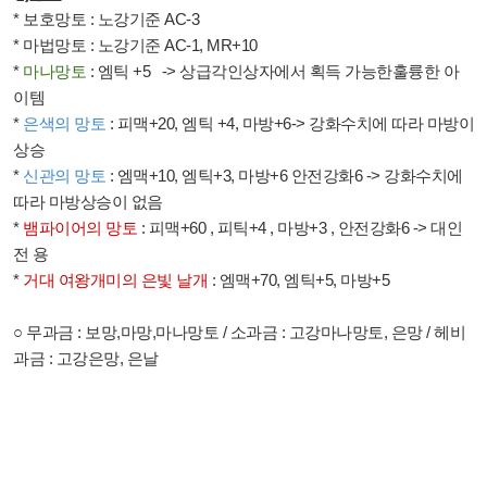
*
보호망토
:
노강기준
AC-3
*
마법망토
:
노강기준
AC-1, MR+10
*
마나망토
:
엠틱
+5
-> 상급
각인상자에서 획득 가능한훌륭한 아
이템
*
은색의 망토
:
피맥
+20,
엠틱
+4,
마방
+6->
강화수치에 따라 마방이
상승
*
신관의 망토
:
엠맥
+10,
엠틱
+3,
마방
+6
안전강화
6 ->
강화수치에
따라 마방상승이 없음
*
뱀파이어의 망토
:
피맥
+60 ,
피틱
+4 ,
마방
+3 ,
안전강화
6 ->
대인
전 용
*
거대 여왕개미의 은빛 날개
:
엠맥
+70,
엠틱
+5,
마방
+5
○
무과금
:
보망
,
마망
,
마나망토
/
소과금
:
고강마나망토
,
은망
/
헤비
과금
:
고강은망
,
은날