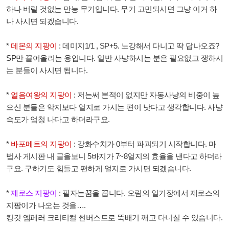
하나 버릴 것없는 만능 무기입니다
.
무기 고민되시면 그냥 이거 하
나 사시면 되겠습니다
.
*
데몬
의 지팡이
: 데미지1/1 , SP+5. 노강해서 다니고 딱 답나오죠?
SP만 끌어올리는 용입니다. 일반 사냥하시는 분은 필요없고 쟁하시
는 분들이 사시면 됩니다.
*
얼음여왕의 지팡이
:
저는써 본적이 없지만 자동사냥의 비중이 높
으신 분들은 악지보다 얼지로 가시는 편이 낫다고 생각합니다
.
사냥
속도가 엄청 나다고 하더라구요
.
*
바포메트의 지팡이
:
강화수치가
0
부터 파괴되기 시작합니다
.
마
법사 게시판 내 글을보니
5
바지가
7~8
얼지의 효율을 낸다고 하더라
구요
.
구하기도 힘들고 편하게 얼지로 가시면 되겠습니다
.
*
제로스 지팡이
:
필자는꿈을 꿉니다
.
오림의 일기장에서 제로스의
지팡이가 나오는 것을
….
킹갓 엠페러 크리티컬 썬버스트로 뚝배기 깨고 다니실 수 있습니다
.