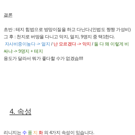
결론
초반
:
테지 힘법으로 방망이질을 하고 다닌다
.(인법도 짱짱 가성비)
그 후
:
천지로 버땅을 다니고 악지
,
얼지
, 9
명지 중 택
1
한다
.
자사비중이높다
->
얼지
/
난 모르겠다
->
악지
/
둘 다 왜 이렇게 비
싸냐
-> 9
명지 + 테지
용도가 달라서 뭐가 좋다할 수가 없겠슴!!!!
4.
속성
리니지는
수
풍
지
화
의
4
가지 속성이 있습니다
.