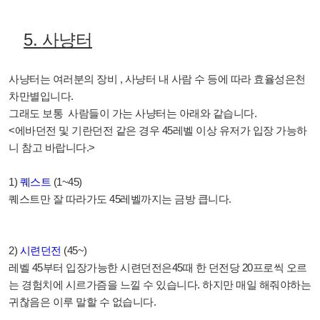
5.
사냥터
사냥터는 여러분의 장비
,
사냥터 내 사람 수 등에 따라 효율성은천
차만별입니다
.
그래도 보통 사람들이 가는 사냥터는 아래와 같습니다
.
<에바던전 및 기란던전 같은 경우 45레벨 이상 유저가 입장 가능하
니 참고 바랍니다.>
1)
퀘스트
(1~45)
퀘스트만 잘 따라가도
45
레벨까지는 금방 큽니다
.
2)
시련던전
(45~)
레벨
45
부터 입장가능한 시련던전은
45
때 한 던전당
20
프로씩 오르
는 경험치에 시르가즘을 느낄 수 있습니다
.
하지만 매일 해줘야하는
귀찮음은 이루 말할 수 없습니다
.