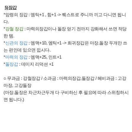
5)
장갑
*
암령의 장갑
:
엠틱
+1 ,
힘
+1 ->
퀘스트로 주니까 끼고 다니면 됩니
다
.
*
강철 장갑
:
마력의장갑이나 돌장 얻기 전까지 강화해서 쓰면 적당
한 템
.
*
신관의 장갑
:
엠맥
+10,
엠틱
+1 ->
희귀장갑은 마장
,
돌장 두개만 쓰
는 편인데 있으면 낍시다
.
*
마력의 장갑
:
엠맥
+25,
인트
+1
*
돌장갑
:
데미지 리덕션
+1
○
무과금
:
강철장갑
/
소과금
:
마력의장갑
,
돌장갑
/
헤비과금
:
고강
마장
,
고강돌장
(
마장
,
돌장은 차근차근두개 다 구비하신 후 필요에 따라 스위칭하시
면 됩니다
.)