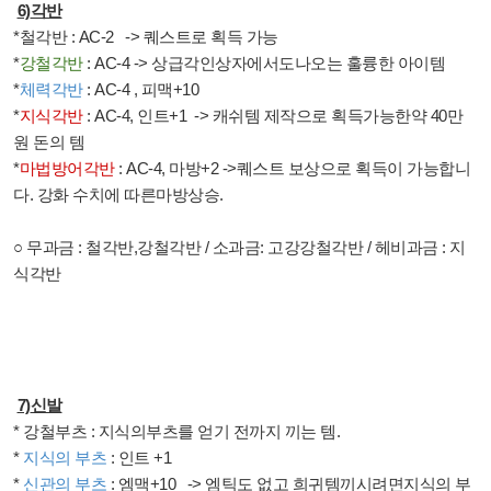
6)
각반
*
철각반
: AC-2 -> 퀘스트로 획득 가능
*
강철각반
: AC-4 -> 상급
각인상자에서도나오는 훌륭한 아이템
*
체력각반
: AC-4 ,
피맥
+10
*
지식각반
: AC-4,
인트
+1
->
캐쉬템 제작으로 획득가능한약
40
만
원 돈의 템
*
마법방어각반
: AC-4,
마방
+2 ->
퀘스트 보상으로 획득이 가능합니
다
.
강화 수치에 따른마방상승
.
○
무과금
:
철각반
,
강철각반
/
소과금
:
고강강철각반
/
헤비과금
:
지
식각반
7)
신발
*
강철부츠
:
지식의부츠를 얻기 전까지 끼는 템
.
*
지식의 부츠
:
인트
+1
*
신관의 부츠
:
엠맥
+10
->
엠틱도 없고 희귀템끼시려면지식의 부