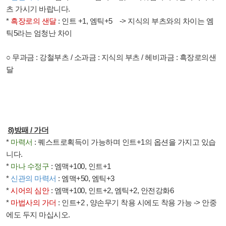
츠 가시기 바랍니다
.
*
흑장로의 샌달
:
인트
+1,
엠틱
+5
->
지식의 부츠와의 차이는 엠
틱
5
라는 엄청난 차이
○ 무과금
:
강철부츠
/
소과금
:
지식의 부츠
/
헤비과금
:
흑장로의샌
달
8)
방패
/
가더
*
마력서
:
퀘스트로획득이 가능하며 인트
+1
의 옵션을 가지고 있습
니다
.
*
마나 수정구
:
엠맥
+100,
인트
+1
*
신관의 마력서
:
엠맥
+50,
엠틱
+3
*
시어의 심안
:
엠맥
+100,
인트
+2,
엠틱
+2,
안전강화
6
*
마법사의 가더
:
인트
+2 ,
양손무기 착용 시에도 착용 가능
->
안중
에도 두지 마십시오
.