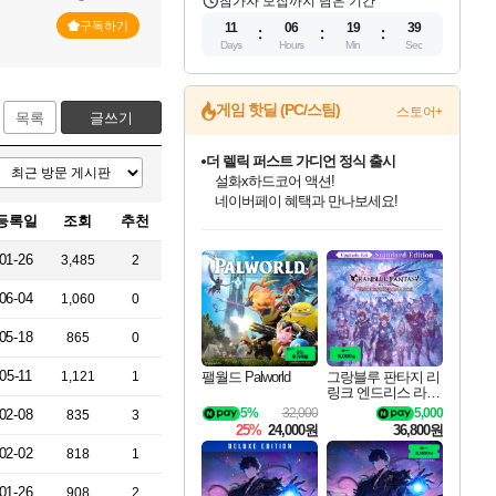
참가자 모집까지 남은 기간
구독하기
11
06
19
38
Days
Hours
Min
Sec
게임 핫딜 (PC/스팀)
스토어+
목록
글쓰기
더 렐릭 퍼스트 가디언 정식 출시
설화x하드코어 액션!
네이버페이 혜택과 만나보세요!
등록일
조회
추천
인벤게임즈 8월 특별 할인!
드래곤소드: 어웨이크닝 입점!
문명 7 특별 할인!
마블 투혼 파이팅 소울즈 정식출시!
귀무자: 검의 길 예약 판매 중!
비스트 오브 리인카네이션 정식 출시!
커세어 코브 출시 기념 할인!
베데스다 40주년 기념 할인 중!
캡콤 프렌차이즈 할인 진행 중!
캡콤 일부 상품 상시 할인
스타워즈 은하계 레이서
로블록스 기프트 카드 공식 입점
인기 퍼블리셔 모음!
스팀으로 만나는 드래곤소드!
조선&고려 DLC 출시 예정
마블 히어로 총 출동&화려한 격투!
10% 할인과
게임프릭 신작 IP
해적'섬'을 발전시키자!
베데스다의 명작들을
몬헌, 바하 등 인기 IP를
몬헌 와일즈 & 드래곤즈 도그마2
인벤게임즈에서 10% 추가 적립
Robux를 가장 안전하고
01-26
3,485
2
최대 90% 할인가를 만나보세요!
네이버혜택과 함께 만나보세요!
50%할인&추가 적립까지!
네이버 포인트 혜택까지!
이니&베니 혜택까지!
네이버 혜택가와 함께 예약하세요!
할인&네이버혜택으로 만나보세요!
40주년 프로모션으로 만나보세요!
할인가에 만나보세요!
일부 에디션 상시 할인!
혜택으로 예약 판매 중
편안하게 충전하세요
06-04
1,060
0
05-18
865
0
05-11
팰월드 Palworld
그랑블루 판타지 리
1,121
1
링크 엔드리스 라그
나로크 업그레이드
5%
32,000
5,000
02-08
835
3
킷 Granblue Fantasy
25%
24,000원
36,800원
Relink Endless Ragn
02-02
arok Upgrade Kit DL
818
1
C
01-26
908
2