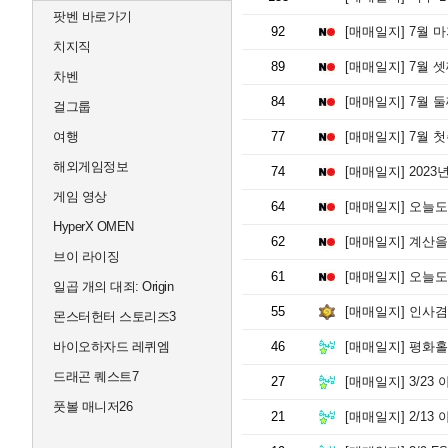
팟벤 바로가기
92
[매매일지]
7월 마
치지직
89
[매매일지]
7월 
차벤
84
[매매일지]
7월 
걸그룹
여행
77
[매매일지]
7월 첫
해외게임정보
74
[매매일지]
2023
게임 영상
64
[매매일지]
오늘도
HyperX OMEN
62
[매매일지]
계산을
브이 라이징
61
[매매일지]
오늘도 
일곱 개의 대죄: Origin
55
[매매일지]
인사겸
몬스터헌터 스토리즈3
바이오하자드 레퀴엠
46
[매매일지]
평화홀
드래곤 퀘스트7
27
[매매일지]
3/23
풋볼 매니저26
21
[매매일지]
2/13