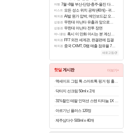
7월~8월 부산-단양-충주-울진 다녀왔어요~
여행
모든 성소 위치 공략 (40개) - 귀환한 영혼 도전과제
비스트
AI발 원가 압박, 메인보드값 오르나
해외겜
무한대 아난타 유출과 앞으로의 예상 (루머)
섭컬겜
무한대 아난타 전투 장면
섭컬겜
혹시 이 만화 아시는 분 계신가요
애니클립
FF7 외전 세계관, 완결편에 집결
해외겜
중국 CXMT, D램 매출 점유율 7%…글로벌 4위로 부상
해외겜
새로고침
핫딜
게시판
더보기+
맥세이프 그립 톡 스마트톡 핑거 링 홀더 아이폰 갤럭시 자석 거치대
닥터지 선크림 50ml x 2개
31%할인 테팔 인덕션 스텐 티타늄 1X 디네토 프라이팬 28CM
아르기닌 플러스 120정
제주삼다수 500ml x 40개