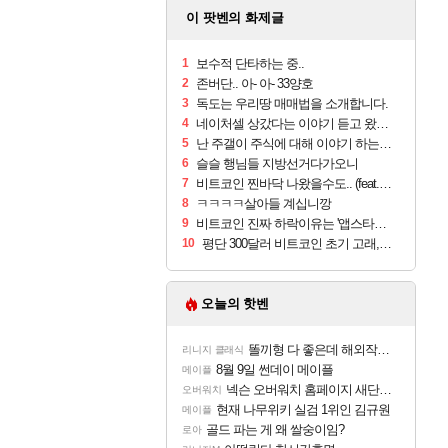
이 팟벤의 화제글
1
보수적 단타하는 중..
2
존버단.. 아- 아- 33양호
3
독도는 우리땅 매매법을 소개합니다.
4
네이처셀 상갔다는 이야기 듣고 왔습니다
5
난 주갤이 주식에 대해 이야기 하는 그런 곳 인줄....
6
슬슬 행님들 지방선거다가오니
7
비트코인 찐바닥 나왔을수도.. (feat. 구글트렌드)
8
ㅋㅋㅋㅋ살아들 계십니깡
9
비트코인 진짜 하락이유는 '앱스타인 연관'
10
평단 300달러 비트코인 초기 고래, 12년만에 절반 매도
오늘의 핫벤
똘끼형 다 좋은데 해외작업장 도와주는 짓은 좀 아니지않냐?
리니지 클래식
8월 9일 썬데이 메이플
메이플
넥슨 오버워치 홈페이지 새단장!!
오버워치
현재 나무위키 실검 1위인 김규원
메이플
골드 파는 게 왜 쌀숭이임?
로아