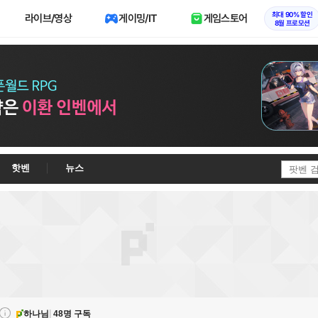
최대 90% 할인
라이브/영상
게이밍/IT
게임스토어
8월 프로모션
핫벤
뉴스
벤
하나님
48명 구독