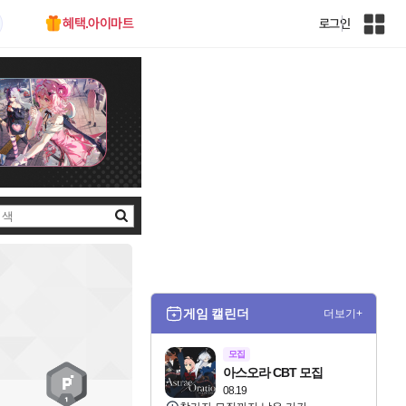
혜택.아이마트
로그인
인
벤
전
체
사
이
트
맵
검
색
게임 캘린더
더보기+
모집
아스오라 CBT 모집
08.19