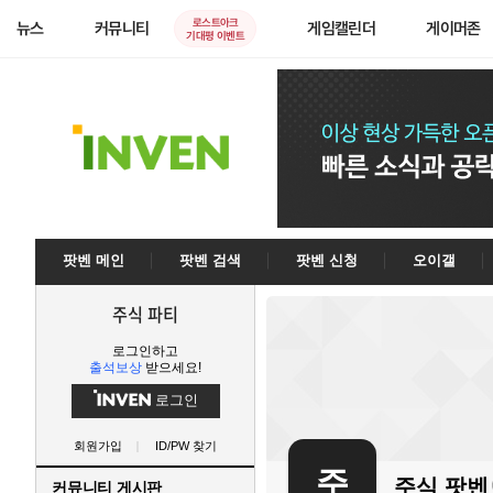
로스트아크
뉴스
커뮤니티
게임캘린더
게이머존
기대평 이벤트
팟벤 메인
팟벤 검색
팟벤 신청
오이갤
주식 파티
로그인하고
출석보상
받으세요!
로그인
회원가입
ID/PW 찾기
주
주식
팟
커뮤니티 게시판