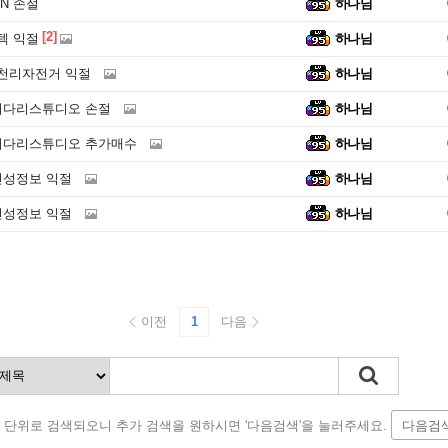
SN 손절
하나님
[2]
빅텍 익절
하나님
삼천리자전거 익절
하나님
 키다리스튜디오 손절
하나님
 키다리스튜디오 추가매수
하나님
 인성정보 익절
하나님
 인성정보 익절
하나님
이전
1
다음
 단위로 검색되오니 추가 검색을 원하시면 '다음검색'을 눌러주세요.
다음검