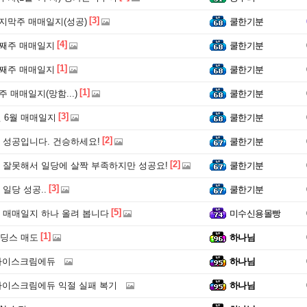
[3]
지막주 매매일지(성공)
쿨한기분
[4]
셋째주 매매일지
쿨한기분
[1]
둘째주 매매일지
쿨한기분
[1]
주 매매일지(망함...)
쿨한기분
[3]
년 6월 매매일지
쿨한기분
[2]
 성공입니다. 건승하세요!
쿨한기분
[2]
 잘못해서 일당에 살짝 부족하지만 성공요!
쿨한기분
[3]
일당 성공..
쿨한기분
[5]
 매매일지 하나 올려 봅니다
미수신용몰빵
[1]
딩스 매도
하나님
 아이스크림에듀
하나님
 아이스크림에듀 익절 실패 복기
하나님