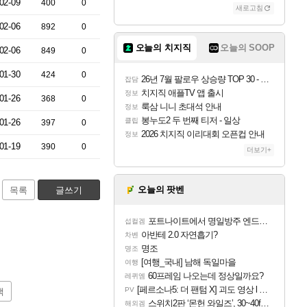
02-09
400
0
새로고침
02-06
892
0
오늘의 치지직
오늘의 SOOP
02-06
849
0
01-30
424
0
26년 7월 팔로우 상승량 TOP 30 - 월간 치지직
잡담
치지직 애플TV 앱 출시
정보
01-26
368
0
룩삼 니니 초대석 안내
정보
봉누도2 두 번째 티저 - 일상
클립
01-26
397
0
2026 치지직 이리대회 오픈컵 안내
정보
01-19
390
0
더보기+
오늘의 팟벤
목록
글쓰기
포트나이트에서 명일방주 엔드필드 [펠리카] 판매 예정
섭컬겜
아반테 2.0 자연흡기?
차벤
명조
명조
[여행_국내] 남해 독일마을
여행
60프레임 나오는데 정상일까요?
레퀴엠
[페르소나5: 더 팬텀 X] 괴도 영상 l 타카마키 안·댄싱 스타
PV
색
스위치2판 ‘몬헌 와일즈’, 30~40fps 목표 추정
해외겜