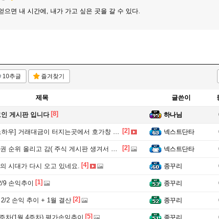
으면 내 시간에, 내가 가고 싶은 곳을 갈 수 있다.
10추글
즐겨찾기
제목
글쓴이
[8]
인 게시판 입니다
하나님
[2]
우] 거래대금이 터지는곳에서 호가창 보면서 실시간으로 단타매매합니다.
넥스트단타
[2]
순위 올리고 감( 주식 게시판 생겨서 너무 좋네 )
넥스트단타
[4]
의 시대가 다시 오고 있네요.
종꾸리
[1]
 2/9 손익추이
종꾸리
[2]
~ 2/2 손익 추이 + 1월 결산
종꾸리
[5]
주차(1월 4주차) 평가손익추이
종꾸리