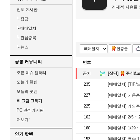
경제적 자유를 얻
전체 게시판
└
잡담
└
매매일지
└
관심종목
└
뉴스
인증글
공통 커뮤니티
번호
오픈 이슈 갤러리
공지
[잡담]
주식&코
오늘의 핫벤
235
[매매일지]
[TIP/노하
오늘의 팟벤
227
[매매일지]
키움증권 
AI 그림 그리기
225
[매매일지]
게임주
PC 견적 게시판
162
[매매일지]
2/5 ~
더보기
160
[매매일지]
1/29 
인기 팟벤
153
[매매일지]
백수 1