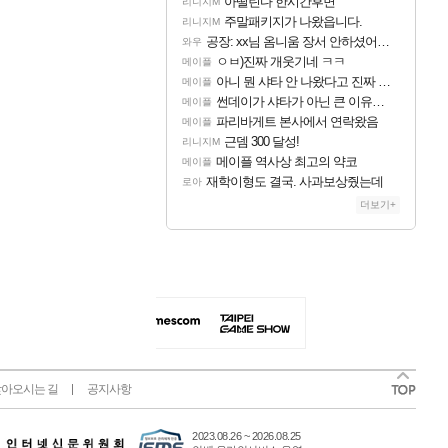
아떨린다 한시간후면
리니지M
주말패키지가 나왔읍니다.
리니지M
공장: xx님 옴니움 장서 안하셨어요?
와우
ㅇㅂ)진짜 개웃기네 ㅋㅋ
메이플
아니 뭔 샤타 안 나왔다고 진짜 화내는 사람도 있네
메이플
썬데이가 샤타가 아닌 큰 이유는 경매장 불안정때문일듯
메이플
파리바게트 본사에서 연락왔음
메이플
근뎀 300 달성!
리니지M
메이플 역사상 최고의 약코
메이플
재학이형도 결국. 사과보상줬는데
로아
더보기+
아오시는 길
공지사항
2023.08.26 ~ 2026.08.25