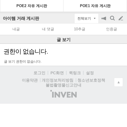
POE2 자유 게시판
POE1 자유 게시판
아이템 거래 게시판
전체보기
공
검
글
지
색
내글
내 댓글
10추글
인증글
on/off
쓰
글 보기
기
권한이 없습니다.
글 보기 권한이 없습니다.
로그인
PC화면
퀵링크
설정
청소년보호정책
이용약관
개인정보처리방침
▲
불법촬영물신고안내
(주)
인
벤