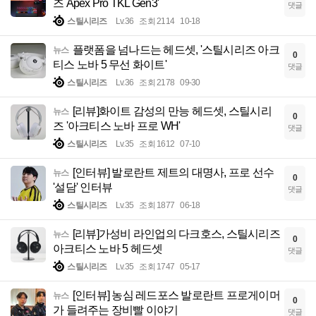
즈 Apex Pro TKL Gen3'
댓글
스틸시리즈
Lv.36
조회 2114
10-18
플랫폼을 넘나드는 헤드셋, '스틸시리즈 아크
뉴스
0
티스 노바 5 무선 화이트'
댓글
스틸시리즈
Lv.36
조회 2178
09-30
[리뷰]화이트 감성의 만능 헤드셋, 스틸시리
뉴스
0
즈 '아크티스 노바 프로 WH'
댓글
스틸시리즈
Lv.35
조회 1612
07-10
[인터뷰] 발로란트 제트의 대명사, 프로 선수
뉴스
0
'설담' 인터뷰
댓글
스틸시리즈
Lv.35
조회 1877
06-18
[리뷰]가성비 라인업의 다크호스, 스틸시리즈
뉴스
0
아크티스 노바 5 헤드셋
댓글
스틸시리즈
Lv.35
조회 1747
05-17
[인터뷰] 농심 레드포스 발로란트 프로게이머
뉴스
0
가 들려주는 장비빨 이야기
댓글