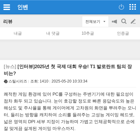
인벤
리뷰
전체보기
공
검
글
지
색
내글
내 댓글
10추글
인증글
on/off
쓰
기
[뉴스]
[인터뷰]2025년 첫 국제 대회 우승! T1 발로란트 팀의 장
비는?
스틸시리즈
조회:
1410
2025-05-20 10:33:34
쾌적한 게임 환경에 있어 PC를 구성하는 주변기기에 대한 필요성이
점차 화두 되고 있습니다. 눈이 호강할 정도로 빠른 응답속도와 높은
해상도 및 주사율을 통해 게이머에게 고차원의 화면을 뿌려주는 모니
터, 들리는 방향을 캐치하여 소리를 들려주는 고성능 게이밍 헤드셋,
넓은 영역의 DPI 세부 지정이 가능하며 가볍고 인체공학적으로 손에
잘 맞게끔 설계된 게이밍 마우스까지.