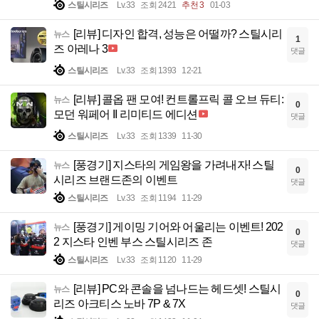
스틸시리즈
Lv.33
조회 2421
추천 3
01-03
[리뷰] 디자인 합격, 성능은 어떨까? 스틸시리
뉴스
1
즈 아레나 3
댓글
스틸시리즈
Lv.33
조회 1393
12-21
[리뷰] 콜옵 팬 모여! 컨트롤프릭 콜 오브 듀티:
뉴스
0
모던 워페어 II 리미티드 에디션
댓글
스틸시리즈
Lv.33
조회 1339
11-30
[풍경기] 지스타의 게임왕을 가려내자! 스틸
뉴스
0
시리즈 브랜드존의 이벤트
댓글
스틸시리즈
Lv.33
조회 1194
11-29
[풍경기] 게이밍 기어와 어울리는 이벤트! 202
뉴스
0
2 지스타 인벤 부스 스틸시리즈 존
댓글
스틸시리즈
Lv.33
조회 1120
11-29
[리뷰] PC와 콘솔을 넘나드는 헤드셋! 스틸시
뉴스
0
리즈 아크티스 노바 7P & 7X
댓글