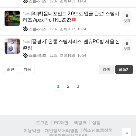
스틸시리즈
Lv.32
조회 1433
11-04
[리뷰] 옴니포인트 2.0으로 업글 완료! 스틸시
뉴스
0
리즈 Apex Pro TKL 2023
댓글
스틸시리즈
Lv.32
조회 2077
10-24
[풍경기] 온통 스틸시리즈! 앤유PC방 서울 신
뉴스
0
촌점
댓글
스틸시리즈
Lv.32
조회 1429
10-24
최근
다음
검색
글쓰기
1
2
3
로그인
PC화면
퀵링크
설정
청소년보호정책
이용약관
개인정보처리방침
▲
불법촬영물신고안내