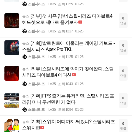
스틸시리즈
Lv.35
조회 1155
01-26
[리뷰] 첫 시즌 임박! 스틸시리즈 디아블로4
뉴스
0
헤드셋으로 제대로 즐겨보자
댓글
스틸시리즈
Lv.35
조회 1227
01-26
[기획] 발로란트에 어울리는 게이밍 키보드 -
뉴스
0
스틸시리즈 Apex Pro TKL
댓글
스틸시리즈
Lv.35
조회 1125
01-26
[리뷰] 스틸시리즈에 악마가 찾아왔다, 스틸
뉴스
0
시리즈 디아블로4 에디션
댓글
스틸시리즈
Lv.35
조회 1043
01-26
[기획] FPS 즐기는 유저라면, 스틸시리즈 프
뉴스
0
라임 미니 무선만한 게 없다
댓글
스틸시리즈
Lv.35
조회 1094
01-26
[기획] 스위치 어디까지 써봤니? 스틸시리즈
뉴스
0
스위치편
댓글