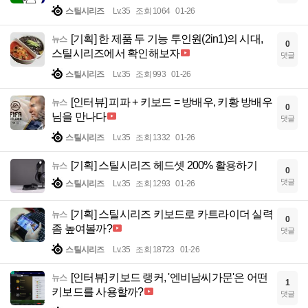
스틸시리즈
Lv.35
조회 1064
01-26
[기획] 한 제품 두 기능 투인원(2in1)의 시대,
뉴스
0
스틸시리즈에서 확인해보자
댓글
스틸시리즈
Lv.35
조회 993
01-26
[인터뷰] 피파 + 키보드 = 방배우, 키황 방배우
뉴스
0
님을 만나다
댓글
스틸시리즈
Lv.35
조회 1332
01-26
[기획] 스틸시리즈 헤드셋 200% 활용하기
뉴스
0
댓글
스틸시리즈
Lv.35
조회 1293
01-26
[기획] 스틸시리즈 키보드로 카트라이더 실력
뉴스
0
좀 높여볼까?
댓글
스틸시리즈
Lv.35
조회 18723
01-26
[인터뷰] 키보드 랭커, '엔비남씨가문'은 어떤
뉴스
1
키보드를 사용할까?
댓글