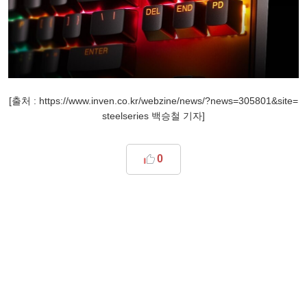
[출처 : https://www.inven.co.kr/webzine/news/?news=305801&site=
steelseries 백승철 기자]
0