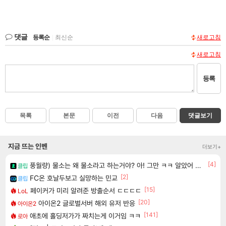
댓글
등록순
|
최신순
새로고침
새로고침
등록
목록
본문
이전
다음
댓글보기
지금 뜨는 인벤
더보기+
[4]
풍월량) 물소는 왜 물소라고 하는거야? 아! 그만 ㅋㅋ 알았어 ㅋㅋ
클립
[2]
FC온 호날두보고 실망하는 민교
클립
[15]
페이커가 미리 알려준 방출순서 ㄷㄷㄷㄷ
LoL
[20]
아이온2 글로벌서버 해외 유저 반응
아이온2
[141]
애초에 홀딩저가가 짜치는게 이거임 ㅋㅋ
로아