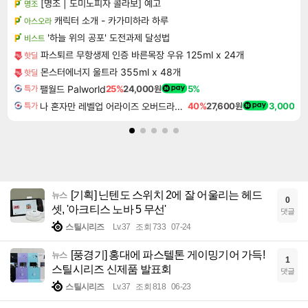
[명조 | 도미노피자 콜라보] 예고
명조
캐릭터 소개 - 카가미하라 하루
아스오라
'하늘 위의 공포' 도전과제 달성법
비스트
파스퇴르 무항생제 인증 바른목장 우유 125ml x 24개
핫딜
몬스터에너지 울트라 355ml x 48개
핫딜
팰월드 Palworld
25%
24,000원
5%
특가
나 혼자만 레벨업 어라이즈 오버드라이브 Solo Leveling Arise
40%
27,600원
3,000
특가
[기획] 닌텐도 스위치 2에 잘 어울리는 헤드
뉴스
0
셋, '아크티스 노바 5 무선'
댓글
스틸시리즈
Lv.37
조회 733
07-24
[풍경기] 홍대에 파스텔톤 게이밍기어 가득!
뉴스
1
스틸시리즈 신제품 발표회
댓글
스틸시리즈
Lv.37
조회 818
06-23