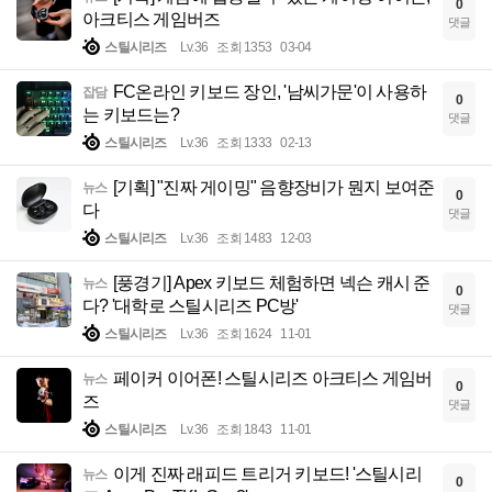
0
아크티스 게임버즈
댓글
스틸시리즈
Lv.36
조회 1353
03-04
FC온라인 키보드 장인, '남씨가문'이 사용하
잡담
0
는 키보드는?
댓글
스틸시리즈
Lv.36
조회 1333
02-13
[기획] "진짜 게이밍" 음향장비가 뭔지 보여준
뉴스
0
다
댓글
스틸시리즈
Lv.36
조회 1483
12-03
[풍경기] Apex 키보드 체험하면 넥슨 캐시 준
뉴스
0
다? '대학로 스틸시리즈 PC방'
댓글
스틸시리즈
Lv.36
조회 1624
11-01
페이커 이어폰! 스틸시리즈 아크티스 게임버
뉴스
0
즈
댓글
스틸시리즈
Lv.36
조회 1843
11-01
이게 진짜 래피드 트리거 키보드! '스틸시리
뉴스
0