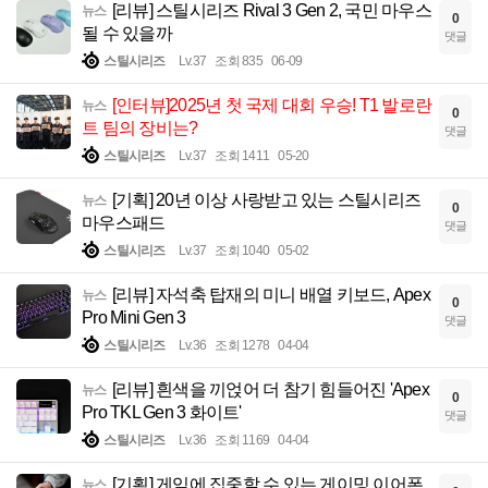
[리뷰] 스틸시리즈 Rival 3 Gen 2, 국민 마우스
뉴스
0
될 수 있을까
댓글
스틸시리즈
Lv.37
조회 835
06-09
[인터뷰]2025년 첫 국제 대회 우승! T1 발로란
뉴스
0
트 팀의 장비는?
댓글
스틸시리즈
Lv.37
조회 1411
05-20
[기획] 20년 이상 사랑받고 있는 스틸시리즈
뉴스
0
마우스패드
댓글
스틸시리즈
Lv.37
조회 1040
05-02
[리뷰] 자석축 탑재의 미니 배열 키보드, Apex
뉴스
0
Pro Mini Gen 3
댓글
스틸시리즈
Lv.36
조회 1278
04-04
[리뷰] 흰색을 끼얹어 더 참기 힘들어진 'Apex
뉴스
0
Pro TKL Gen 3 화이트'
댓글
스틸시리즈
Lv.36
조회 1169
04-04
[기획] 게임에 집중할 수 있는 게이밍 이어폰,
뉴스