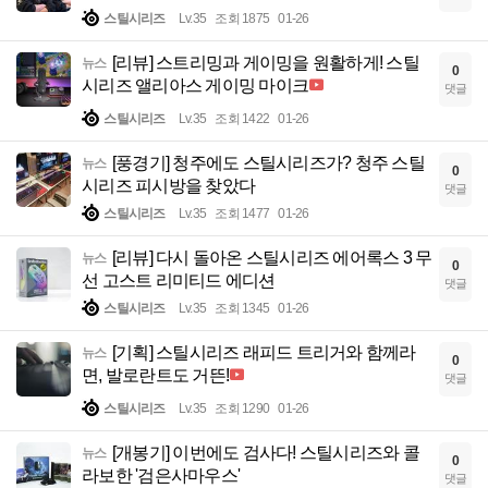
스틸시리즈
Lv.35
조회 1875
01-26
[리뷰] 스트리밍과 게이밍을 원활하게! 스틸
뉴스
0
시리즈 앨리아스 게이밍 마이크
댓글
스틸시리즈
Lv.35
조회 1422
01-26
[풍경기] 청주에도 스틸시리즈가? 청주 스틸
뉴스
0
시리즈 피시방을 찾았다
댓글
스틸시리즈
Lv.35
조회 1477
01-26
[리뷰] 다시 돌아온 스틸시리즈 에어록스 3 무
뉴스
0
선 고스트 리미티드 에디션
댓글
스틸시리즈
Lv.35
조회 1345
01-26
[기획] 스틸시리즈 래피드 트리거와 함께라
뉴스
0
면, 발로란트도 거뜬!
댓글
스틸시리즈
Lv.35
조회 1290
01-26
[개봉기] 이번에도 검사다! 스틸시리즈와 콜
뉴스
0
라보한 '검은사마우스'
댓글