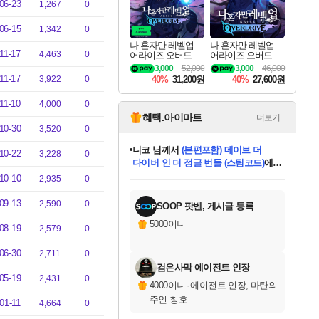
06-23
1,267
0
06-15
1,342
0
나 혼자만 레벨업
나 혼자만 레벨업
11-17
4,463
0
어라이즈 오버드라
어라이즈 오버드라
이브 디럭스 에디션
이브 Solo Leveling A
3,000
52,000
3,000
46,000
Solo Leveling Arise
rise
11-17
3,922
0
40%
31,200원
40%
27,600원
Overdrive Deluxe Edi
tion
11-10
4,000
0
혜택.아이마트
더보기+
10-30
3,520
0
니코
님께서
(본편포함) 데이브 더
10-22
3,228
0
다이버 인 더 정글 번들 (스팀코드)
에
미스골든위크
별땡
당첨되셨습니다.
한건했습니다
프로틴스101
별빛희망
미오몬도
아기쿠키
eksxo
칠부
설레임v
어느덧
동작그만
영웅97
우는무
유리별
나무아래쉼터
달빛아이
밍끼
해무
님께서
님께서
님께서
님께서
님께서
님께서
님께서
님께서
님께서
님께서
님께서
님께서
님께서
님께서
님께서
엘든 링 밤의 통치자
님께서
네이버페이 1만원
로블록스 기프트카드
엘든 링 밤의 통치자
님께서
님께서
님께서
디스코 엘리시움 최종판
엘든 링 밤의 통치자
네이버페이 1만원
로블록스 기프트카드
인투 더 브리치
로블록스 기프트카드
로블록스 기프트카드
엘든 링 밤의 통치자
(본편포함) 데이브 더
(본편포함) 데이브 더
드래곤 퀘스트 XI S
네이버페이 1만원
몬스터 헌터 월드
마피아
로블록스
10-10
2,935
0
아이스본 마스터 에디션 (스팀코드)
디럭스 에디션 (스팀코드)
데피니티브 에디션 (스팀코드)
교환권
1만원권
디럭스 에디션 (스팀코드)
다이버 인 더 정글 번들 (스팀코드)
(스팀코드)
교환권
1만원권
디럭스 에디션 (스팀코드)
다이버 인 더 정글 번들 (스팀코드)
(스팀코드)
교환권
1만원권
기프트카드 1만 5천원권
지나간 시간을 찾아서 데피니티브
2만원권
디럭스 에디션 (스팀코드)
에 당첨되셨습니다.
에 당첨되셨습니다.
에 당첨되셨습니다.
에 당첨되셨습니다.
에 당첨되셨습니다.
에 당첨되셨습니다.
를 교환.
에 당첨되셨습니다.
에 당첨되셨습니다.
를 교환.
에
에
에
에
에
에
에
를
교환.
당첨되셨습니다.
당첨되셨습니다.
당첨되셨습니다.
당첨되셨습니다.
당첨되셨습니다.
당첨되셨습니다.
에디션 (스팀코드)
당첨되셨습니다.
를 교환.
09-13
2,590
0
SOOP 팟벤, 게시글 등록
5000이니
08-19
2,579
0
06-30
2,711
0
검은사막 에이전트 인장
05-19
2,431
0
4000이니
·
에이전트 인장, 마탄의
주인 칭호
01-11
4,664
0