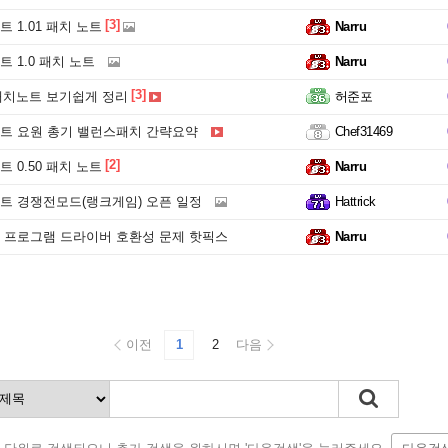
[3]
 1.01 패치 노트
Narru
 1.0 패치 노트
Narru
[3]
 패치노트 보기쉽게 정리
허준포
트 요원 총기 밸런스패치 간략요약
Chef31469
[2]
 0.50 패치 노트
Narru
트 경쟁전모드(랭크게임) 오픈 일정
Hattrick
 프로그램 드라이버 호환성 문제 핫픽스
Narru
이전
1
2
다음