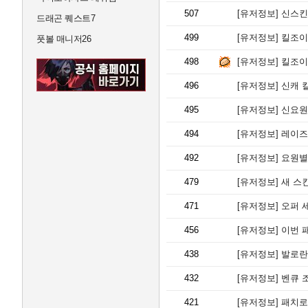
507
[유저정보]
신스킨 
드래곤 퀘스트7
499
[유저정보]
킬조이 
풋볼 매니저26
498
[유저정보]
킬조이 
496
[유저정보]
신캐 킬
495
[유저정보]
신요원 
494
[유저정보]
레이즈 
492
[유저정보]
요원별
479
[유저정보]
새 스킨 
471
[유저정보]
오퍼 세
456
[유저정보]
이번 
438
[유저정보]
발로란트 리플
432
[유저정보]
벤큐 
421
[유저정보]
패치로