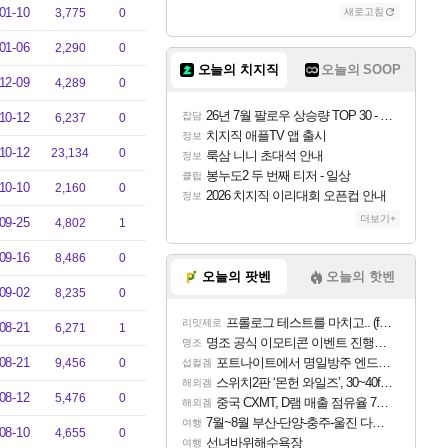
01-10
3,775
0
새로고침
01-06
2,290
0
오늘의 치지직
오늘의 SOOP
12-09
4,289
0
26년 7월 팔로우 상승량 TOP 30 - 월간 치지직
10-12
잡담
6,237
0
치지직 애플TV 앱 출시
정보
10-12
23,134
0
룩삼 니니 초대석 안내
정보
봉누도2 두 번째 티저 - 일상
클립
10-10
2,160
0
2026 치지직 이리대회 오픈컵 안내
정보
더보기+
09-25
4,802
1
09-16
8,486
0
오늘의 팟벤
오늘의 핫벤
09-02
8,235
0
프롤로그 테스트를 마치고.. (feat. 리아)
리밋제로
08-21
6,271
1
명조 공식 이모티콘 이벤트 진행해봤습니다! 참여부터 추첨까지????
명조
08-21
포트나이트에서 명일방주 엔드필드 [펠리카] 판매 예정
9,456
0
섭컬겜
스위치2판 ‘몬헌 와일즈’, 30~40fps 목표 추정
해외겜
08-12
5,476
0
중국 CXMT, D램 매출 점유율 7%…글로벌 4위로 부상
해외겜
7월~8월 부산-단양-충주-울진 다녀왔어요~
여행
08-10
4,655
0
선녀바위해수욕장
여행