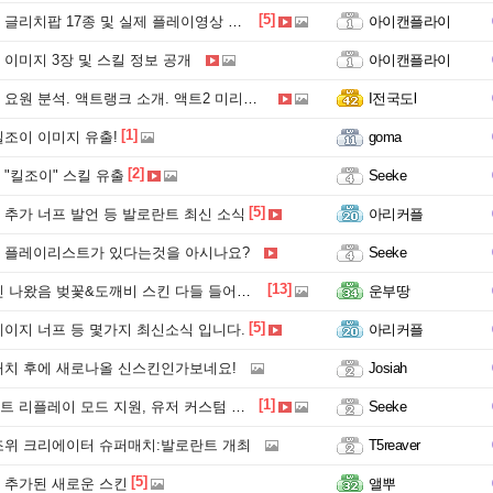
[5]
글리치팝 17종 및 실제 플레이영상 공개!!
아이캔플라이
이미지 3장 및 스킬 정보 공개
아이캔플라이
요원 분석. 액트랭크 소개. 액트2 미리보기.
I전국도l
[1]
조이 이미지 유출!
goma
[2]
"킬조이" 스킬 유출
Seeke
[5]
추가 너프 발언 등 발로란트 최신 소식
아리커플
 플레이리스트가 있다는것을 아시나요?
Seeke
[13]
나왔음 벚꽃&도깨비 스킨 다들 들어가서 확인 ㄱ
운부땅
[5]
이지 너프 등 몇가지 최신소식 입니다.
아리커플
패치 후에 새로나올 신스킨인가보네요!
Josiah
[1]
레이 모드 지원, 유저 커스텀 모드, 왼손잡이 시점 관련 정보들
Seeke
조위 크리에이터 슈퍼매치:발로란트 개최
T5reaver
[5]
 추가된 새로운 스킨
앨뿌