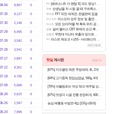
[페르소나5: 더 팬텀 X] 괴도 영상 l 타카마키 안·댄싱 스타
PV
08-04
9,967
0
선생님들 차 시동 끌 때 꾸르륵소리나는데
차벤
07-30
FF7 외전 세계관, 완결편에 집결
9,127
0
해외겜
아스오라 성우 정보 및 출연작 모음
아스오라
07-30
2,148
0
모든 요리/작물 책 획득 위치 공략 (36개) - 미식가 도전과제
비스트
실버 팰리스 CBT 화제의 순간·후기 모음
실팰
07-29
6,495
0
무한대 아난타 유출과 앞으로의 예상 (루머)
섭컬겜
라스트 에포크 시즌5 - 서리화신의 분노 티저
PV
07-28
3,592
0
새로고침
07-28
3,541
0
07-27
2,897
0
핫딜
게시판
더보기+
07-22
9,301
0
[67%] 지오클린 레몬 주방세제, 4L, 2개
07-18
4,700
0
[64%] 고기중독 한입삼겹살, 500g, 4개
07-09
5,089
0
[70%] 쉬블림로브 여성 체크 캐주얼 상하의 세트 안드리 GW1780, FREE, 1세트
06-28
5,625
6
[67%] 맛생각 시골 전통 된장찌개, 600g, 5개
06-26
2,597
3
농심 배홍동 비빔면 4입 (137g x16개)
06-24
7,999
0