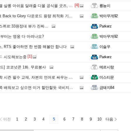
[4]
살롱 아쉬움 달래줄 디몰 공식몰 굿즈, 라인업도 화려해
룡뇽이
ack to Glory 다운로드 용량 최적화 기념 쿠폰
박아무개92
퀴르:33원정대 뷰가 진짜...
Parkerz
반부터는 영웅 다 아려나요?
박아무개92
 RTS 좋아하면 한 번쯤 해볼만 합니다
이슬우
[1]
ㄷ 시도해보는중
Parkerz
드] 코코넛콘 1화. 무료봉사
메르시랑
즌 필수 교재, 자본의 언어로 싸우는 재벌 1세: 주식 전쟁
미스티문
 배워보고 싶으면 이거 할만할듯 국비지원이라
금돼지84
이전
1
2
3
4
5
6
7
8
9
10
다음