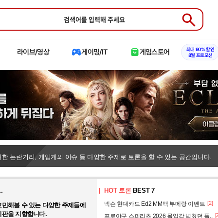
Submit
최대 90% 할인
라이브/영상
게이밍/IT
게임스토어
8월 프로모션
한 논란거리, 게임계의 이슈 등 다양한 주제로 토론을 할 수 있는 공간입니다.
.
HOT 토론
BEST 7
[2]
넥슨 현대카드 Ed2 MM팩 부메랑 이벤트
고민해볼 수 있는 다양한 주제들에
시판을 지향합니다.
[
프로야구 스피리츠 2026 몰입감 넘쳤던 플..