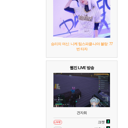
7
리듬 천국 미라클 스타즈
2
8
헤일로: 캠페인 이볼브드
2
9
캡틴 츠바사 2 월드 파이터즈
승리의 여신: 니케 팀스파클-나야 블랑: 77
번 타자
10
레고 배트맨: 레거시 오브 더 다크 나이트
웹진 LIVE 방송
견자희
크캣
LIVE