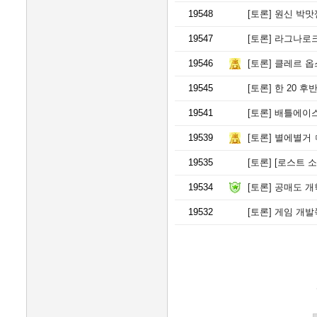
19548
[토론]
원신 박맛젤 
19547
[토론]
라그나로크 B
19546
[토론]
클레르 옵스
19545
[토론]
한 20 후
19541
[토론]
배틀에이스,
19539
[토론]
별에별거 
19535
[토론]
[로스트 소
19534
[토론]
공매도 개학 시
19532
[토론]
게임 개발쪽