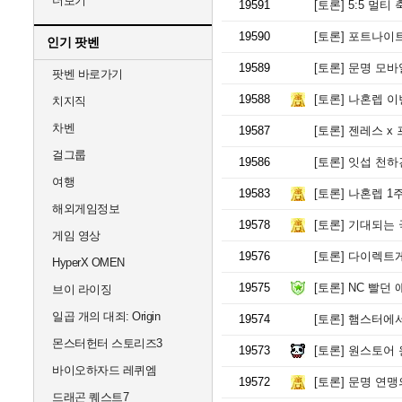
더보기
19591
[토론]
5:5 멀티 축
19590
[토론]
포트나이트
인기 팟벤
19589
[토론]
문명 모바
팟벤 바로가기
19588
[토론]
나혼렙 이
치지직
차벤
19587
[토론]
젠레스 x
걸그룹
19586
[토론]
잇섭 천하
여행
19583
[토론]
나혼렙 1
해외게임정보
19578
[토론]
기대되는 국
게임 영상
19576
[토론]
다이렉트게임즈
HyperX OMEN
19575
[토론]
NC 빨던 
브이 라이징
일곱 개의 대죄: Origin
19574
[토론]
햄스터에서
몬스터헌터 스토리즈3
19573
[토론]
원스토어 원게
바이오하자드 레퀴엠
19572
[토론]
문명 연맹
드래곤 퀘스트7