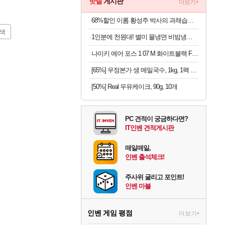
핫딜
게시판
더보기+
68%할인 이롬 황성주 박사의 과채습관 퍼플, 190ml, 16개
색
1인분에 천원대! 별미 물냉면 비빔냉면 10인세트 (메밀/칡/도토리)
나이키 에어 포스 1 07 M 화이트블랙 FJ4146-129
[65%] 우정본가 생 메밀국수, 1kg, 1팩 + 시원한 메밀장, 40g, 6개
[50%] Real 우유케이크, 90g, 10개
PC 견적이 궁금하다면?
IT인벤 견적게시판
매일매일,
인벤 출석체크!
주사위 굴리고 포인트!
인벤 마블
인벤 게임 평점
더보기+