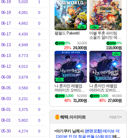
최대 90% 할인가를 만나보세요!
네이버혜택과 함께 만나보세요!
네이버 혜택가와 함께 예약하세요!
할인&네이버혜택으로 만나보세요!
네이버페이 혜택과 만나보세요!
40주년 프로모션으로 만나보세요!
네이버 포인트 혜택까지!
할인가에 만나보세요!
일부 에디션 상시 할인!
혜택으로 예약 판매 중
편안하게 충전하세요
06-19
5,020
1
06-19
4,081
0
06-17
4,662
0
팰월드 Palworld
마블 투혼 파이팅
06-17
4,430
0
소울즈 얼티밋 에디
션 예약구매 MARV
5%
32,000
5%
06-13
4,949
0
EL Tokon Fighting S
25%
24,000원
118,000원
ouls Ultimate Edition
Pre-Purchase
06-13
4,773
0
06-12
4,012
0
06-09
3,679
0
나 혼자만 레벨업
나 혼자만 레벨업
06-05
3,560
0
어라이즈 오버드라
어라이즈 오버드라
이브 디럭스 에디션
이브 Solo Leveling A
3,000
52,000
3,000
46,000
06-03
Solo Leveling Arise
rise
3,231
0
40%
31,200원
40%
27,600원
Overdrive Deluxe Edi
tion
06-01
3,375
0
혜택.아이마트
더보기+
06-01
5,802
0
05-30
eksxo
님께서
디스코 엘리시움 최종판
4,274
0
(스팀코드)
에 당첨되셨습니다.