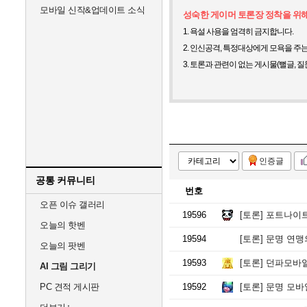
모바일 신작&업데이트 소식
성숙한 게이머 토론장 정착을 위
1. 욕설 사용을 엄격히 금지합니다.
2. 인신공격, 특정대상에게 모욕을 주
3. 토론과 관련이 없는 게시물(뻘글, 질
인증글
공통 커뮤니티
번호
오픈 이슈 갤러리
19596
[토론]
포트나이트 
오늘의 핫벤
19594
[토론]
문명 연맹
오늘의 팟벤
19593
[토론]
던파모바일
AI 그림 그리기
PC 견적 게시판
19592
[토론]
문명 모바