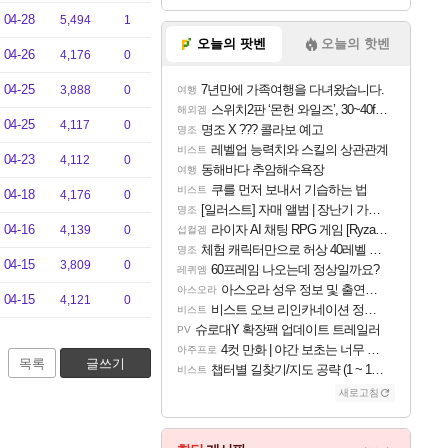
04-28
5,494
1
오늘의 팟벤
오늘의 핫벤
04-26
4,176
0
04-25
7년만에 가족여행을 다녀왔습니다.
3,888
0
여행
스위치2판 ‘몬헌 와일즈’, 30~40fps 목표 추정
해외겜
04-25
4,117
0
명조 X ??? 콜라보 예고
명조
레벨업 능력치와 스킬의 상관관계
비스트
04-23
4,112
0
동해바다 추암해수욕장
여행
쿠를 먼저 보내서 기습하는 법
비스트
04-18
4,176
0
[일러스트] 자매 앨범 | 장난기 가득한 오후의 공원 (리메이크판)
명조
04-16
라이자 AI 채팅 RPG 게임 [RyzaChat: AI] 공개
4,139
0
섭컬겜
체험 캐릭터만으로 허상 40레벨 하이와티아 5분 컷!｜에이메스·린네·모니에 명함
명조
04-15
3,809
0
60프레임 나오는데 정상일까요?
레퀴엠
아스오라 성우 정보 및 출연작 모음
아스오라
04-15
4,121
0
비스트 오브 리인카네이션 정보/공략글 모음
비스트
슈로대Y 확장팩 업데이트 트레일러
PV
4컷 만화 | 야간 보초는 너무 힘들어
아주프로
목록
글쓰기
챕터별 길찾기/지도 공략 (1 ~ 12장)
비스트
새로고침