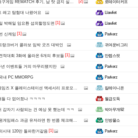
[2]
구게임 REMATCH 후기, 남 탓 금지 실력으로 붙어보자
로테이터커프
 레고 탐험대 나왔어요
Llawliet
[1]
일 박해일 임요환 섭외할정도면
Llawliet
[1]
번 신캐임
Parkerz
 프랑크버거 콜라보 임박 굿즈 대박인
귀여운비그리
[1]
견적대회 3화에 올라온 6개의 후보들
만렙스핏
주년 이벤트들 거의 마무리됐지만
Parkerz
내 PC MMORPG
Parkerz
 X 플레이스테이션 액세서리 프로모션 이벤트 소식
칼레이니온
애들 다 없어졌나 ㅋㅋㅋㅋ
월급도둑
 갑자기 사람되는 건 예상 못 했는데 ㅋㅋ
박아무개92
임패스 과금 유저라면 한 번쯤 체크해볼만 합니다
인방물소
[1]
의시대 120만 돌파한거같음
Parkerz