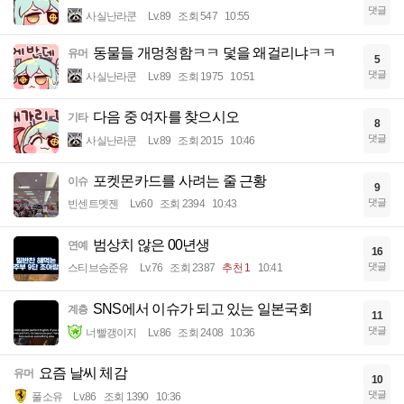
댓글
사실난라쿤
Lv.89
조회 547
10:55
동물들 개멍청함ㅋㅋ 덫을 왜걸리냐ㅋㅋ
유머
5
댓글
사실난라쿤
Lv.89
조회 1975
10:51
다음 중 여자를 찾으시오
기타
8
댓글
사실난라쿤
Lv.89
조회 2015
10:46
포켓몬카드를 사려는 줄 근황
이슈
9
댓글
빈센트멧젠
Lv.60
조회 2394
10:43
범상치 않은 00년생
연예
16
댓글
스티브승준유
Lv.76
조회 2387
추천 1
10:41
SNS에서 이슈가 되고 있는 일본국회
계층
11
댓글
너빨갱이지
Lv.86
조회 2408
10:36
요즘 날씨 체감
유머
10
댓글
풀소유
Lv.86
조회 1390
10:36