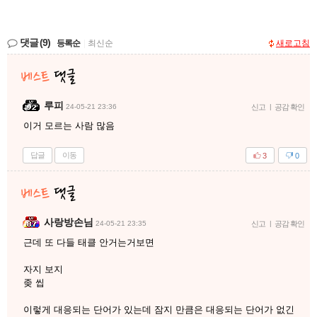
댓글
(9)
등록순
|
최신순
새로고침
루피
24-05-21 23:36
신고
|
공감 확인
이거 모르는 사람 많음
답글
이동
3
0
사랑방손님
24-05-21 23:35
신고
|
공감 확인
근데 또 다들 태클 안거는거보면
자지 보지
좆 씹
이렇게 대응되는 단어가 있는데 잠지 만큼은 대응되는 단어가 없긴