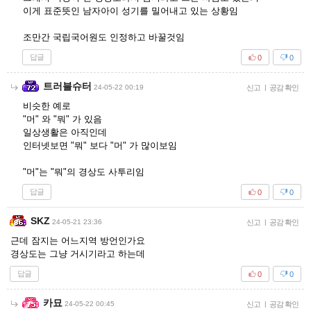
이게 표준뜻인 남자아이 성기를 밀어내고 있는 상황임
조만간 국립국어원도 인정하고 바꿀것임
답글
0
0
트러블슈터
24-05-22 00:19
신고
|
공감 확인
비슷한 예로
"머" 와 "뭐" 가 있음
일상생활은 아직인데
인터넷보면 "뭐" 보다 "머" 가 많이보임
"머"는 "뭐"의 경상도 사투리임
답글
0
0
SKZ
24-05-21 23:36
신고
|
공감 확인
근데 잠지는 어느지역 방언인가요
경상도는 그냥 거시기라고 하는데
답글
0
0
카묘
24-05-22 00:45
신고
|
공감 확인