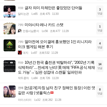
글자 의미 자체만은 좋았었던 단어들
이슈
3
댓글
달리는관
Lv.65
조회 475
11:30
미야시타 레나 카드 스탯
기타
1
댓글
안동시남훈이
Lv.56
조회 477
11:29
얼마전에 오이갤에 홍보했던 1인 리니지라
기타
4
이크 웹게임 해본 후기
댓글
대지
Lv.87
조회 532
11:29
10년간 한국 출전권 박탈하라”, "2002년 기록
이슈
14
삭제하라"…전세계 난리! 英 매체 "FIFA 공식 제재
댓글
도 가능"→'심판 성접대 스캔들' 일파만파
작두콩차
Lv.84
조회 726
11:28
[선공개] 자칭 남자 친구 정해인 등장 | 이런 엿
연예
0
같은 사랑 | 넷플릭스
댓글
아이스티이
Lv.32
조회 262
11:28