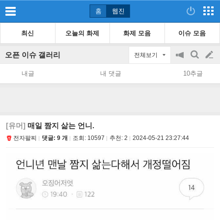
홈
웹진
최신
오늘의 화제
화제 모음
이슈 모음
오픈 이슈 갤러리
전체보기
공
검
글
지
색
내글
내 댓글
10추글
on/off
쓰
기
[유머]
매일 짬지 삶는 언니.
전자팔찌
댓글: 9 개
조회:
10597
추천:
2
2024-05-21 23:27:44