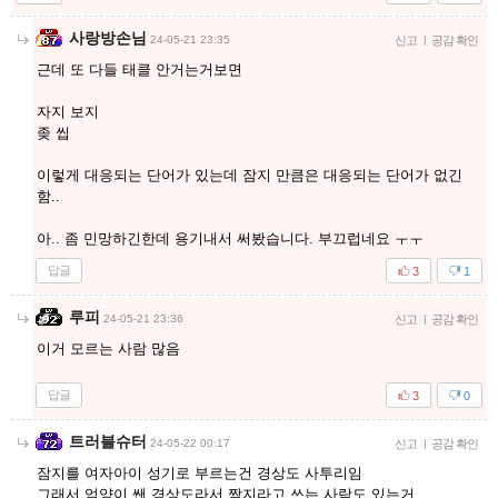
사랑방손님
24-05-21 23:35
신고
|
공감 확인
근데 또 다들 태클 안거는거보면
자지 보지
좆 씹
이렇게 대응되는 단어가 있는데 잠지 만큼은 대응되는 단어가 없긴
함..
아.. 좀 민망하긴한데 용기내서 써봤습니다. 부끄럽네요 ㅜㅜ
답글
3
1
루피
24-05-21 23:36
신고
|
공감 확인
이거 모르는 사람 많음
답글
3
0
트러블슈터
24-05-22 00:17
신고
|
공감 확인
잠지를 여자아이 성기로 부르는건 경상도 사투리임
그래서 억양이 쌘 경상도라서 짬지라고 쓰는 사람도 있는거