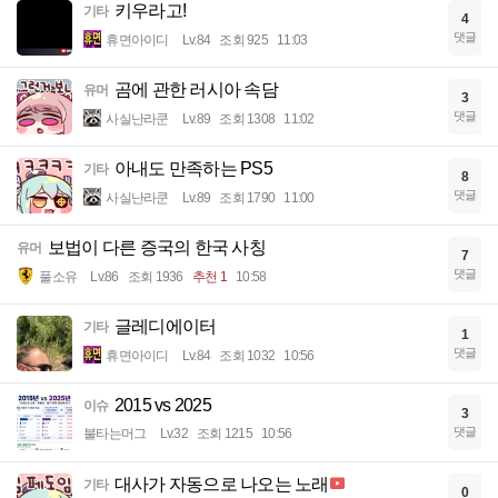
키우라고!
기타
4
댓글
휴면아이디
Lv.84
조회 925
11:03
곰에 관한 러시아 속담
유머
3
댓글
사실난라쿤
Lv.89
조회 1308
11:02
아내도 만족하는 PS5
기타
8
댓글
사실난라쿤
Lv.89
조회 1790
11:00
보법이 다른 증국의 한국 사칭
유머
7
댓글
풀소유
Lv.86
조회 1936
추천 1
10:58
글레디에이터
기타
1
댓글
휴면아이디
Lv.84
조회 1032
10:56
2015 vs 2025
이슈
3
댓글
불타는머그
Lv.32
조회 1215
10:56
대사가 자동으로 나오는 노래
기타
0