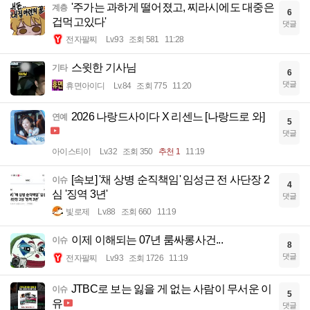
'주가는 과하게 떨어졌고, 찌라시에도 대중은
계층
6
겁먹고있다'
댓글
전자팔찌
Lv.93
조회 581
11:28
스윗한 기사님
기타
6
댓글
휴면아이디
Lv.84
조회 775
11:20
2026 나랑드사이다 X 리센느 [나랑드로 와]
연예
5
댓글
아이스티이
Lv.32
조회 350
추천 1
11:19
[속보] '채 상병 순직책임' 임성근 전 사단장 2
이슈
4
심 '징역 3년'
댓글
빛로제
Lv.88
조회 660
11:19
이제 이해되는 07년 룸싸롱사건...
이슈
8
댓글
전자팔찌
Lv.93
조회 1726
11:19
JTBC로 보는 잃을 게 없는 사람이 무서운 이
이슈
5
유
댓글