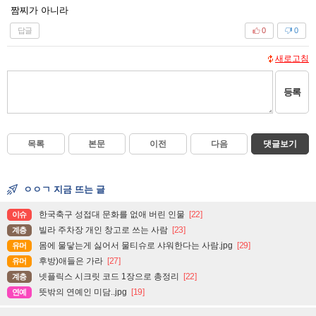
짬찌가 아니라
답글
0
0
새로고침
등록
목록
본문
이전
다음
댓글보기
ㅇㅇㄱ 지금 뜨는 글
한국축구 성접대 문화를 없애 버린 인물
[22]
이슈
빌라 주차장 개인 창고로 쓰는 사람
[23]
계층
몸에 물닿는게 싫어서 물티슈로 샤워한다는 사람.jpg
[29]
유머
후방)애들은 가라
[27]
유머
넷플릭스 시크릿 코드 1장으로 총정리
[22]
계층
뜻밖의 연예인 미담..jpg
[19]
연예