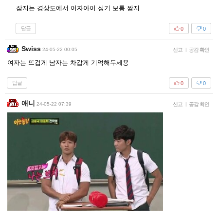
잠지는 경상도에서 여자아이 성기 보통 짬지
답글
0
0
Swiss
24-05-22 00:05
신고
|
공감 확인
여자는 뜨겁게 남자는 차갑게 기억해두세용
답글
0
0
애니
24-05-22 07:39
신고
|
공감 확인