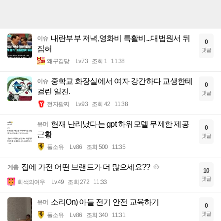
내란부부 저녁,영화비 특활비...대법원서 뒤
이슈
0
집혀
댓글
왜구김당
Lv.73
조회 1
11:38
중학교 화장실에서 여자 강간하다 교생한테
이슈
0
걸린 일진.
댓글
전자팔찌
Lv.93
조회 42
11:38
현재 난리났다는 gpt 하위모델 무제한 제공
유머
0
근황
댓글
풀소유
Lv.86
조회 500
11:35
집에 가전 어떤 브랜드가 더 많으세요??
계층
10
댓글
회색의여우
Lv.49
조회 272
11:33
소리On) 아들 전기 안전 교육하기
유머
0
댓글
풀소유
Lv.86
조회 340
11:31