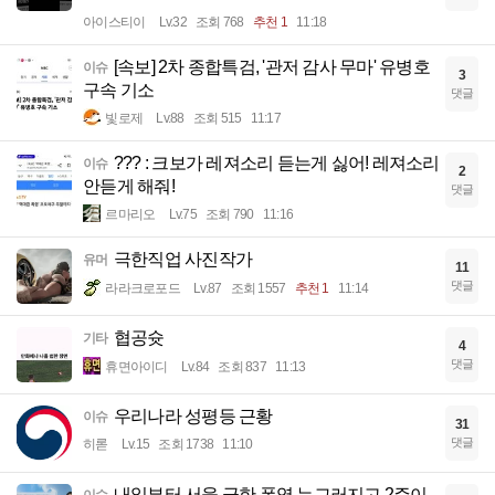
아이스티이
Lv.32
조회 768
추천 1
11:18
[속보] 2차 종합특검, '관저 감사 무마' 유병호
이슈
3
구속 기소
댓글
빛로제
Lv.88
조회 515
11:17
??? : 크보가 레져소리 듣는게 싫어! 레져소리
이슈
2
안듣게 해줘!
댓글
르마리오
Lv.75
조회 790
11:16
극한직업 사진작가
유머
11
댓글
라라크로포드
Lv.87
조회 1557
추천 1
11:14
협공슛
기타
4
댓글
휴면아이디
Lv.84
조회 837
11:13
우리나라 성평등 근황
이슈
31
댓글
히롣
Lv.15
조회 1738
11:10
내일부터 서울 극한 폭염 누그러지고 2주이
이슈