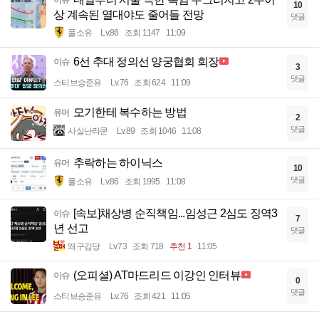
10
상 계속된 열대야도 줄어들 전망
댓글
풀소유
Lv.86
조회 1147
11:09
6선 추대 정의선 양궁협회 회장
이슈
3
댓글
스티브승준유
Lv.76
조회 624
11:09
모기한테 복수하는 방법
유머
2
댓글
사실난라쿤
Lv.89
조회 1046
11:08
추락하는 하이닉스
유머
10
댓글
풀소유
Lv.86
조회 1995
11:08
[속보]채상병 순직책임...임성근 2심도 징역3
이슈
7
년 선고
댓글
왜구김당
Lv.73
조회 718
추천 1
11:05
(오피셜) AT마드리드 이강인 인터뷰
이슈
0
댓글
스티브승준유
Lv.76
조회 421
11:05