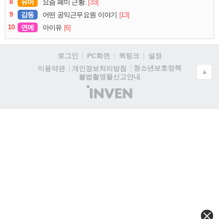
8
유머
[33]
요즘 폐미 근황.
9
감동
[13]
어떤 공익근무요원 이야기
10
연예
[6]
아이유
로그인
PC화면
퀵링크
설정
청소년보호정책
이용약관
개인정보처리방침
▲
불법촬영물신고안내
(주)
인
벤