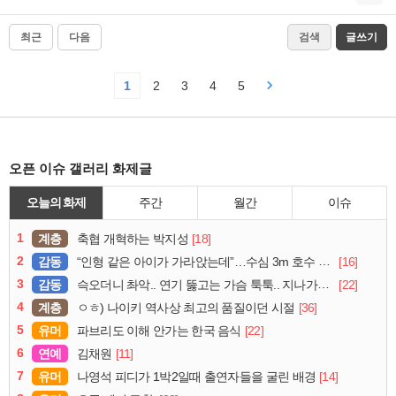
최근
다음
검색
글쓰기
1
2
3
4
5
오픈 이슈 갤러리 화제글
오늘의 화제
주간
월간
이슈
1
계층
[18]
축협 개혁하는 박지성
2
감동
[16]
“인형 같은 아이가 가라앉는데”…수심 3m 호수 뛰어든 60대 의인
3
감동
[22]
슥오더니 촤악.. 연기 뚫고는 가슴 툭툭.. 지나가던 아재의 정체
4
계층
[36]
ㅇㅎ) 나이키 역사상 최고의 품질이던 시절
5
유머
[22]
파브리도 이해 안가는 한국 음식
6
연예
[11]
김채원
7
유머
[14]
나영석 피디가 1박2일때 출연자들을 굴린 배경