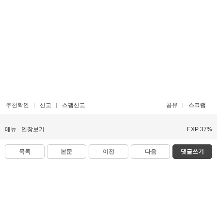
추천확인
신고
스팸신고
공유
스크랩
메뉴
인장보기
EXP 37%
목록
본문
이전
다음
댓글쓰기