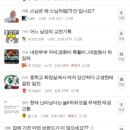
스님은 왜 스님처럼(?) 안 입나요?
계층
5
댓글
Earth
Lv.96
조회 1317
11:39
어느 남성의 교전기록
기타
6
댓글
제르만크록
Lv.81
조회 1374
11:38
내란부부 저녁,영화비 특활비...대법원서 뒤
이슈
11
집혀
댓글
왜구김당
Lv.73
조회 1065
추천 5
11:38
중학교 화장실에서 여자 강간하다 교생한테
이슈
16
걸린 일진.
댓글
전자팔찌
Lv.93
조회 1794
11:38
현재 난리났다는 gpt 하위모델 무제한 제공
유머
3
근황
댓글
풀소유
Lv.86
조회 1817
추천 1
11:35
집에 가전 어떤 브랜드가 더 많으세요??
계층