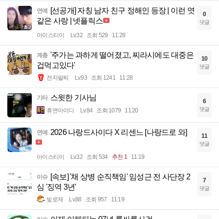
[선공개] 자칭 남자 친구 정해인 등장 | 이런 엿
연예
0
같은 사랑 | 넷플릭스
댓글
아이스티이
Lv.32
조회 529
11:28
'주가는 과하게 떨어졌고, 찌라시에도 대중은
계층
10
겁먹고있다'
댓글
전자팔찌
Lv.93
조회 1241
11:28
스윗한 기사님
기타
6
댓글
휴면아이디
Lv.84
조회 1079
11:20
2026 나랑드사이다 X 리센느 [나랑드로 와]
연예
11
댓글
아이스티이
Lv.32
조회 534
추천 1
11:19
[속보] '채 상병 순직책임' 임성근 전 사단장 2
이슈
7
심 '징역 3년'
댓글
빛로제
Lv.88
조회 957
11:19