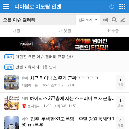
디아블로 이모탈
인벤
오픈 이슈 갤러리
전체보기
공
검
글
지
색
내글
내 댓글
10추글
on/off
쓰
기
개편된 오픈 이슈 갤러리 규정 안내
인벤 커뮤니티 이용 안내
최근 하이닉스 주가 근황ㅋㅋㅋㅋㅋ
유머
1
댓글
백합에이슬
Lv.57
조회 217
12:00
하이닉스 277층에 사는 스트리머 츠자 근황..
계층
1
댓글
전자팔찌
Lv.93
조회 348
11:59
‘입추’ 무색한 39도 폭염…주말 강원 동해안 1
이슈
0
50mm 폭우
댓글