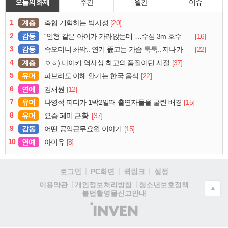
오늘의 화제
주간
월간
이슈
1
계층
[20]
축협 개혁하는 박지성
2
감동
[16]
“인형 같은 아이가 가라앉는데”…수심 3m 호수 뛰어든 60대 의인
3
감동
[22]
슥오더니 촤악.. 연기 뚫고는 가슴 툭툭.. 지나가던 아재의 정체
4
계층
[37]
ㅇㅎ) 나이키 역사상 최고의 품질이던 시절
5
유머
[22]
파브리도 이해 안가는 한국 음식
6
연예
[12]
김채원
7
유머
[15]
나영석 피디가 1박2일때 출연자들을 굴린 배경
8
유머
[37]
요즘 폐미 근황.
9
감동
[15]
어떤 공익근무요원 이야기
10
연예
[8]
아이유
로그인
PC화면
퀵링크
설정
청소년보호정책
이용약관
개인정보처리방침
▲
불법촬영물신고안내
(주)
인