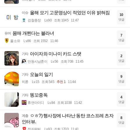
올해 모기 고문영상이 적었던 이유 밝혀짐
이슈
10
댓글
검찰총장
Lv.90
조회 1045
11:47
몸매 개쩐다는 블라녀
유머
7
댓글
풀소유
Lv.86
조회 1552
11:46
아이자와 미나미 카드 스탯
기타
2
댓글
안동시남훈이
Lv.56
조회 708
11:45
오늘의 일기
기타
9
댓글
히롣
Lv.15
조회 545
추천 1
11:44
똥꼬중독
기타
4
댓글
휴면아이디
Lv.84
조회 1038
11:42
ㅇㅎ?) 행사장에 나타난 동탄 코스프레 츠자
계층
8
인터뷰.
댓글
전자팔찌
Lv.93
조회 1703
11:41