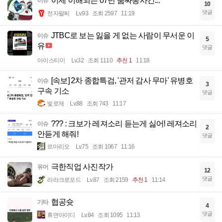
이제 이해되는 07년 룸싸롱사건...
이슈
10
댓글
전자팔찌
Lv.93
조회 2597
11:19
JTBC로 보는 잃을 게 없는 사람이 무서운 이
이슈
5
유
댓글
아이스티이
Lv.32
조회 1110
추천 1
11:18
[속보] 2차 종합특검, '관저 감사 무마' 유병호
이슈
3
구속 기소
댓글
빛로제
Lv.88
조회 743
11:17
??? : 크보가 레져소리 듣는게 싫어! 레져소리
이슈
2
안듣게 해줘!
댓글
르마리오
Lv.75
조회 1067
11:16
극한직업 사진작가
유머
12
댓글
라라크로포드
Lv.87
조회 2159
추천 1
11:14
협공슛
기타
4
댓글
휴면아이디
Lv.84
조회 1095
11:13