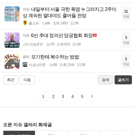
내일부터 서울 극한 폭염 누그러지고 2주이
이슈
11
상 계속된 열대야도 줄어들 전망
댓글
풀소유
Lv.86
조회 1493
11:09
6선 추대 정의선 양궁협회 회장
이슈
3
댓글
스티브승준유
Lv.76
조회 825
11:09
모기한테 복수하는 방법
유머
2
댓글
사실난라쿤
Lv.89
조회 1344
11:08
최근
다음
검색
글쓰기
1
2
3
4
5
오픈 이슈 갤러리 화제글