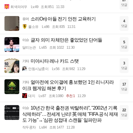
27
댓글
회색의여우
Lv.49
조회 851
11:33
소리On) 아들 전기 안전 교육하기
유머
4
댓글
풀소유
Lv.86
조회 835
11:31
글자 의미 자체만은 좋았었던 단어들
이슈
5
댓글
달리는관
Lv.65
조회 1022
11:30
미야시타 레나 카드 스탯
기타
3
댓글
안동시남훈이
Lv.56
조회 982
11:29
얼마전에 오이갤에 홍보했던 1인 리니지라
기타
17
이크 웹게임 해본 후기
댓글
대지
Lv.87
조회 1080
추천 1
11:29
10년간 한국 출전권 박탈하라”, "2002년 기록
이슈
22
삭제하라"…전세계 난리! 英 매체 "FIFA 공식 제재
댓글
도 가능"→'심판 성접대 스캔들' 일파만파
작두콩차
Lv.84
조회 1477
11:28