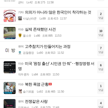
균터
Lv.42
조회 175
11:58
의외가 아니라 많은 한국인이 착각하는 것
기타
2
댓글
사실난라쿤
Lv.89
조회 415
11:57
실제 존재했던 사건
이슈
10
댓글
풀소유
Lv.86
조회 895
11:53
고추참치가 만들어지는 과정
유머
7
댓글
검찰총장
Lv.90
조회 913
11:52
미국 '원정 출산' 시민권 안 줘"‥행정명령 서
이슈
6
명
댓글
작두콩차
Lv.84
조회 603
11:50
북한 폭염 근황
이슈
1
댓글
슬기로움
Lv.92
조회 465
11:50
전쟁같은 사랑
유머
4
댓글
드레술사
Lv.30
조회 579
11:48