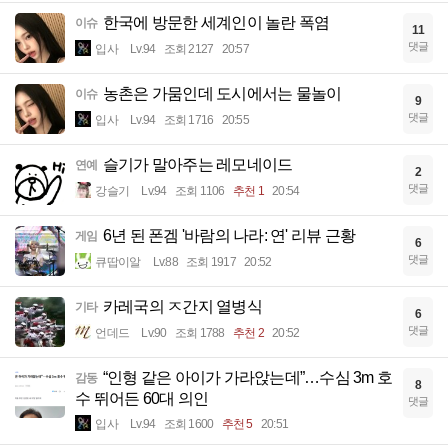
한국에 방문한 세계인이 놀란 폭염
이슈
11
댓글
입사
Lv.94
조회 2127
20:57
농촌은 가뭄인데 도시에서는 물놀이
이슈
9
댓글
입사
Lv.94
조회 1716
20:55
슬기가 말아주는 레모네이드
연예
2
댓글
강슬기
Lv.94
조회 1106
추천 1
20:54
6년 된 폰겜 '바람의 나라: 연' 리뷰 근황
게임
6
댓글
큐땁이알
Lv.88
조회 1917
20:52
카레국의 ㅈ간지 열병식
기타
6
댓글
언데드
Lv.90
조회 1788
추천 2
20:52
“인형 같은 아이가 가라앉는데”…수심 3m 호
감동
8
수 뛰어든 60대 의인
댓글
입사
Lv.94
조회 1600
추천 5
20:51