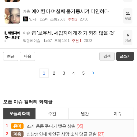
에어컨아 며칠째 풀가동시켜 미안하다
계층
11
댓글
입사
Lv.94
조회 2563
추천 2
20:30
靑 '보유세, 세입자에게 전가 되진 않을 것'
이슈
6
댓글
백합에이슬
Lv.57
조회 1561
추천 1
20:22
최근
다음
검색
글쓰기
1
2
3
4
5
오픈 이슈 갤러리 화제글
오늘의 화제
주간
월간
이슈
1
유머
[95]
조카 용돈 주다가 뺏은 삼촌
2
계층
[27]
신남성연대 배인규 사망 소식 댓글 근황