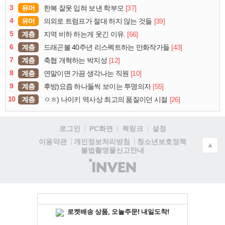
3
유머
[37]
한복 잘못 입혀 보낸 학부모
4
유머
[39]
의외로 트럼프가 절대 하지 않는 것들
5
계층
[66]
지역 비하 하는게 웃긴 이유.
6
계층
[43]
드래곤볼 40주년 리스펙트하는 만화작가들
7
계층
[12]
축협 개혁하는 박지성
8
계층
[10]
연말이면 가끔 생각나는 직원
9
계층
[55]
후방)요즘 하나둘씩 보이는 투명의자
10
계층
[26]
ㅇㅎ) 나이키 역사상 최고의 품질이던 시절
로그인
PC화면
퀵링크
설정
청소년보호정책
이용약관
개인정보처리방침
▲
불법촬영물신고안내
(주)
인
벤