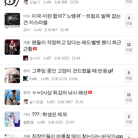
댓글
강슬기
Lv.94
조회 808
21:59
미국-이란 합의? '노땡큐'‥트럼프 발목 잡는
이슈
4
건 이스라엘
댓글
균터
Lv.42
조회 667
21:49
팬들이 걱정하고 있다는 레드벨벳 웬디 최근
계층
12
근황
댓글
옆사마
Lv.87
조회 1012
21:44
그루밍 중인 고양이 건드렸을 때 반응.gif
유머
5
댓글
Earth
Lv.96
조회 1174
21:44
ㅎㅂ)사상 최강의 낚시 패션
유머
11
댓글
슬기로움
Lv.92
조회 1667
21:41
??? : 학생은 제외
기타
2
댓글
꿻뻵뗗
Lv.90
조회 1031
21:40
직장인들이 여름철 많이 찾는다는 바닷가.jpg
계층