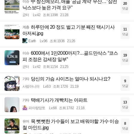
中 창신메모리, 애플 '공급 계약' 무산…"삼전
이슈
20
닉스보다 높은 가격 요구"
댓글
균터
Lv.42
조회 1398
21:28
하루만에 20 정도 벌고 기분 째진 택시기사
계층
11
아저씨.jpg
댓글
Earth
Lv.96
조회 1936
21:26
6000에서 1만2000까지?…골드만삭스 “코스
이슈
19
피 조정은 강세장 일부”
댓글
균터
Lv.42
조회 1154
21:25
당신의 가슴 사이즈는 얼마나 되시나요?
기타
9
댓글
사람아니야
Lv.63
조회 1726
21:19
택배기사가 개빡치는 아파트
기타
13
댓글
파아랑망토
Lv.68
조회 1782
21:18
목 뻣뻣한 가수들이 보고 배워야할 가수 이승
유머
8
철 마인드.jpg
댓글