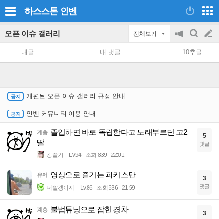
하스스톤
인벤
오픈 이슈 갤러리
전체보기
공
검
글
지
색
내글
내 댓글
10추글
on/off
쓰
기
개편된 오픈 이슈 갤러리 규정 안내
인벤 커뮤니티 이용 안내
졸업하면 바로 독립한다고 노래부르던 고2
계층
5
딸
댓글
강슬기
Lv.94
조회 839
22:01
영상으로 즐기는 파키스탄
유머
3
댓글
너빨갱이지
Lv.86
조회 636
21:59
불법튜닝으로 잡힌 경차
계층
3