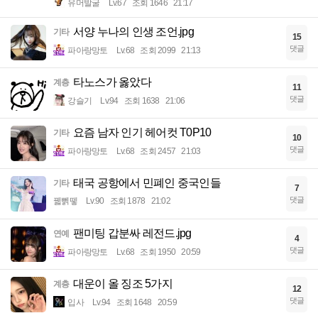
유머발굴
Lv.67
조회 1646
21:17
서양 누나의 인생 조언.jpg
기타
15
댓글
파아랑망토
Lv.68
조회 2099
21:13
타노스가 옳았다
계층
11
댓글
강슬기
Lv.94
조회 1638
21:06
요즘 남자 인기 헤어컷 T0P10
기타
10
댓글
파아랑망토
Lv.68
조회 2457
21:03
태국 공항에서 민폐인 중국인들
기타
7
댓글
꿻뻵뗗
Lv.90
조회 1878
21:02
팬미팅 갑분싸 레전드.jpg
연예
4
댓글
파아랑망토
Lv.68
조회 1950
20:59
대운이 올 징조 5가지
계층
12
댓글
입사
Lv.94
조회 1648
20:59