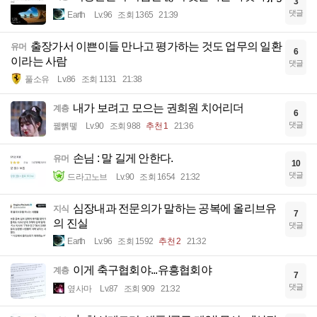
3
댓글
Earth
Lv.96
조회 1365
21:39
출장가서 이쁜이들 만나고 평가하는 것도 업무의 일환
유머
6
이라는 사람
댓글
풀소유
Lv.86
조회 1131
21:38
내가 보려고 모으는 권희원 치어리더
계층
6
댓글
꿻뻵뗗
Lv.90
조회 988
추천 1
21:36
손님 : 말 길게 안한다.
유머
10
댓글
드라고노브
Lv.90
조회 1654
21:32
심장내과 전문의가 말하는 공복에 올리브유
지식
7
의 진실
댓글
Earth
Lv.96
조회 1592
추천 2
21:32
이게 축구협회야...유흥협회야
계층
7
댓글
옆사마
Lv.87
조회 909
21:32