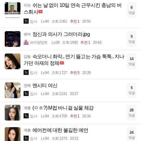
쉬는 날 없이 10일 연속 근무시킨 충남의 버
이슈
6
스회사
댓글
입사
Lv.94
조회 1061
추천 1
20:50
정신과 의사가 그러더라.jpg
유머
5
댓글
파아랑망토
Lv.68
조회 1980
추천 1
20:46
슥오더니 촤악.. 연기 뚫고는 가슴 툭툭.. 지나
감동
14
가던 아재의 정체
댓글
입사
Lv.94
조회 1727
추천 5
20:39
맨시티 여신
연예
5
댓글
입사
Lv.94
조회 2241
20:37
(ㅇㅎ?) M컵 바니걸 실물 체감
계층
28
댓글
입사
Lv.94
조회 4700
추천 1
20:34
에어컨에 대한 불길한 예언
계층
24
댓글
입사
Lv.94
조회 3273
20:32