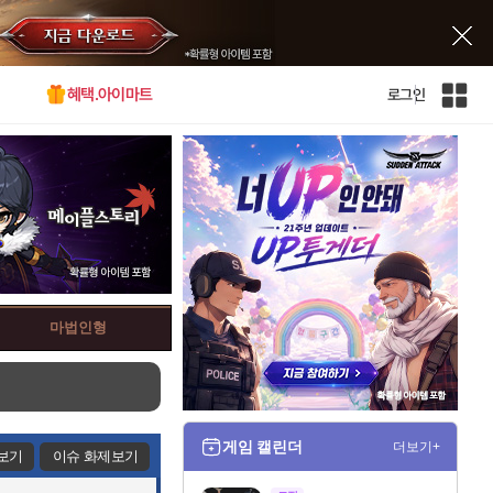
혜택.아이마트
로그인
인
벤
전
체
사
이
트
맵
마법인형
게임 캘린더
더보기+
보기
이슈 화제보기