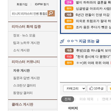
별이 하하와의 결혼을 확
연예
회원가입
ID/PW 찾기
싱글벙글 아프리카 사람
유머
6년간 편돌이 인생 마감 
계층
의외로 트럼프가 절대 하
유머
리마스터 화제 집중
조카 용돈 주다가 뺏은 
유머
정보 · 뉴스 모음
ㅇㅇㄱ 지금 뜨는 글
팁과 노하우 게시판
소식 게시판
후방)요즘 하나둘씩 보
계층
"한국 증시에 다 묻혔다"
이슈
리마스터 커뮤니티
ㅎㅂ)위 아래 위위 아래
유머
자유 게시판
질문과 답변 게시판
스크린샷 갤러리
10추글
동영상 갤러리
전체
이슈
제외
연예
클래스 게시판
이미지