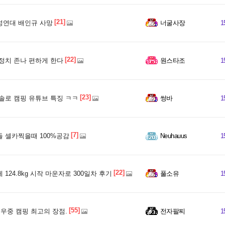
[21]
연대 배인규 사망
너굴사장
1
[22]
정치 존나 편하게 한다
원스타조
1
[23]
솔로 캠핑 유튜브 특징 ㅋㅋ
썽바
1
[7]
 셀카찍을때 100%공감
Neuhauus
1
[22]
 124.8kg 시작 마운자로 300일차 후기
풀소유
1
[55]
 우중 캠핑 최고의 장점.
전자팔찌
1