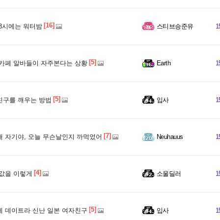
[16]
3시에는 워터밤
스티브승준유
1
[5]
카페 알바들이 자주본다는 상황
Earth
1
[5]
구를 깨우는 방법
입사
1
[7]
 자기야, 오늘 무슨날인지 까먹었어
Neuhauus
1
[4]
값을 이렇게
소울딜러
1
[5]
 데이트라 신난 일본 여자친구
입사
1