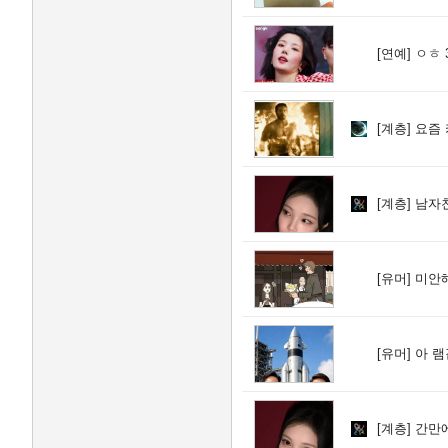
[연예]
ㅇㅎ 
[계층]
요즘 
[계층]
남자친
[유머]
미안해
[유머]
아 램
[계층]
간만에