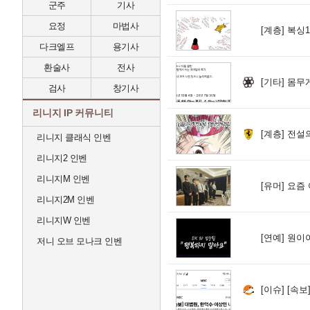
군주
기사
요정
마법사
[계층]
복싱1
다크엘프
용기사
환술사
전사
[기타]
몸무게
검사
창기사
리니지 IP 커뮤니티
[계층]
전설의
리니지 클래식 인벤
리니지2 인벤
리니지M 인벤
[유머]
요즘 여
리니지2M 인벤
리니지W 인벤
[연예]
원이야
저니 오브 모나크 인벤
[이슈]
[속보] 