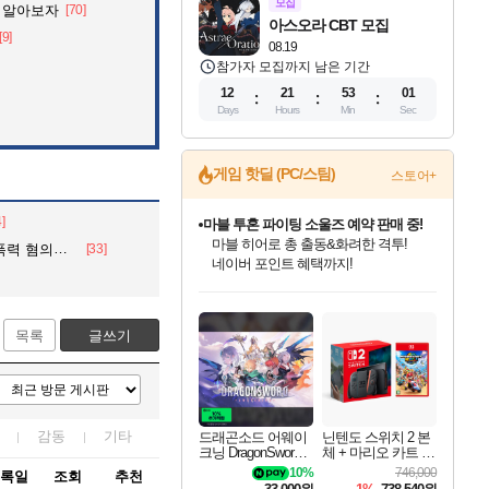
모집
 알아보자
[70]
아스오라 CBT 모집
[9]
08.19
참가자 모집까지 남은 기간
12
21
53
00
Days
Hours
Min
Sec
게임 핫딜 (PC/스팀)
스토어+
마블 투혼 파이팅 소울즈 예약 판매 중!
4]
마블 히어로 총 출동&화려한 격투!
네이버 포인트 혜택까지!
외한 건 검찰
[33]
캡콤 프렌차이즈 할인 진행 중!
드래곤소드: 어웨이크닝 입점!
문명 7 특별 할인!
귀무자: 검의 길 예약 판매 중!
비스트 오브 리인카네이션 정식 출시!
커세어 코브 출시 기념 할인!
더 렐릭 퍼스트 가디언 정식 출시
베데스다 40주년 기념 할인 중!
캡콤 일부 상품 상시 할인
스타워즈 은하계 레이서
로블록스 기프트 카드 공식 입점
몬헌, 바하 등 인기 IP를
스팀으로 만나는 드래곤소드!
조선&고려 DLC 출시 예정
10% 할인과
게임프릭 신작 IP
해적'섬'을 발전시키자!
설화x하드코어 액션!
베데스다의 명작들을
몬헌 와일즈 & 드래곤즈 도그마2
인벤게임즈에서 10% 추가 적립
Robux를 가장 안전하고
할인가에 만나보세요!
네이버혜택과 함께 만나보세요!
50%할인&추가 적립까지!
이니&베니 혜택까지!
네이버 혜택가와 함께 예약하세요!
할인&네이버혜택으로 만나보세요!
네이버페이 혜택과 만나보세요!
40주년 프로모션으로 만나보세요!
일부 에디션 상시 할인!
혜택으로 예약 판매 중
편안하게 충전하세요
목록
글쓰기
감동
기타
드래곤소드 어웨이
닌텐도 스위치 2 본
크닝 DragonSword A
체 + 마리오 카트 월
wakening
드
10%
746,000
록일
조회
추천