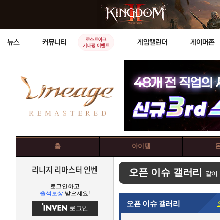
로스트아크
뉴스
커뮤니티
게임캘린더
게이머존
기대평 이벤트
홈
아이템
리니지 리마스터 인벤
오픈 이슈 갤러리
같이
로그인하고
출석보상
받으세요!
오픈 이슈 갤러리
로그인