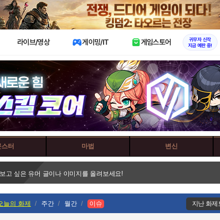
X
귀무자 신작
라이브/영상
게이밍/IT
게임스토어
지금 예판 중!
몬스터
마법
변신
 보고 싶은 유머 글이나 이미지를 올려보세요!
오늘의 화제
주간
월간
이슈
지난 화제