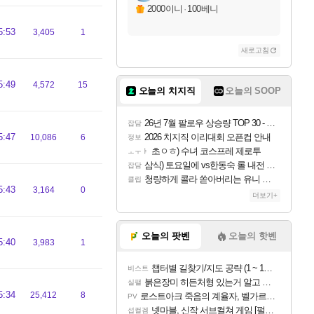
2000이니
·
100베니
5:53
3,405
1
새로고침
5:49
4,572
15
오늘의 치지직
오늘의 SOOP
26년 7월 팔로우 상승량 TOP 30 - 월간 치지직
잡담
5:47
2026 치지직 이리대회 오픈컵 안내
10,086
6
정보
초ㅇㅎ) 수녀 코스프레 제로투
ㅗㅜㅑ
삼식) 토요일에 vs한동숙 롤 내전 예정
잡담
청량하게 콜라 쏟아버리는 유니 ㅋㅋㅋ
클립
5:43
3,164
0
더보기+
오늘의 팟벤
오늘의 핫벤
5:40
3,983
1
챕터별 길찾기/지도 공략 (1 ~ 12장)
비스트
붉은장미 히든처형 있는거 알고 있었음?
실팰
5:34
25,412
8
로스트아크 죽음의 계율자, 벨가르딘 티저
PV
넷마블, 신작 서브컬쳐 게임 [펄 인 블루] 티저 사이트 오픈
섭컬겜