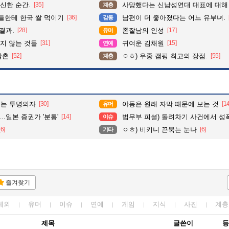
신한 순간.
[35]
사망했다는 신남성연대 대표에 대해
계층
들한테 한국 쌀 먹이기
[36]
남편이 더 좋아졌다는 어느 유부녀.
감동
결과.
[28]
존잘남의 인성
[17]
유머
지 않는 것들
[31]
귀여운 김채원
[15]
연예
삼촌
[52]
ㅇㅎ) 우중 캠핑 최고의 장점.
[55]
계층
이는 투명의자
[30]
야동은 원래 자막 때문에 보는 것
[1
유머
…일본 증권가 '분통'
[14]
법무부 피셜) 돌려차기 사건에서 성폭력 혐의를 제
이슈
[6]
ㅇㅎ) 비키니 끈묶는 눈나
[6]
기타
즐겨찾기
제외
유머
이슈
연예
게임
지식
사진
계층
제목
글쓴이
등