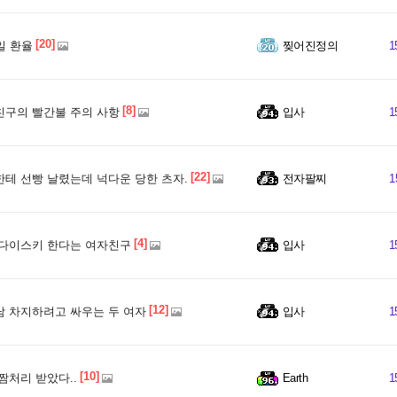
[20]
일 환율
찢어진정의
1
[8]
구의 빨간불 주의 사항
입사
1
[22]
테 선빵 날렸는데 넉다운 당한 츠자.
전자팔찌
1
[4]
다이스키 한다는 여자친구
입사
1
[12]
 차지하려고 싸우는 두 여자
입사
1
[10]
짬처리 받았다..
Earth
1