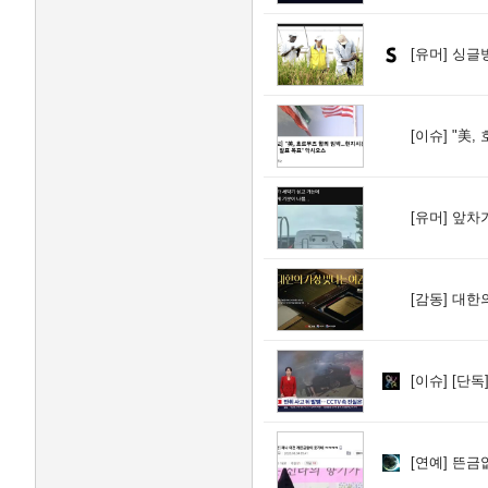
[유머]
싱글벙
[이슈]
"美, 호
[유머]
앞차가
[감동]
대한의 
[이슈]
[단독] 무면
[연예]
뜬금없