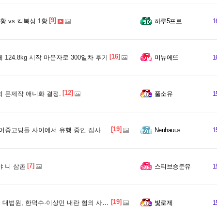
[9]
황 vs 킥복싱 1황
하루5프로
1
[16]
 124.8kg 시작 마운자로 300일차 후기
미뉴에뜨
1
[12]
 문제작 애니화 결정.
풀소유
1
[19]
중고딩들 사이에서 유행 중인 집사카페.jpg
Neuhauus
1
[7]
 니 삼촌
스티브승준유
1
[19]
대법원, 한덕수·이상민 내란 혐의 사건 전원합의체에서 심리하기로
빛로제
1