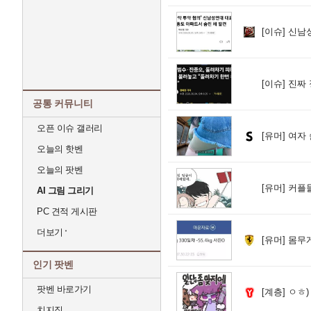
[이슈]
신남성
[이슈]
진짜 
공통 커뮤니티
오픈 이슈 갤러리
[유머]
여자 
오늘의 핫벤
오늘의 팟벤
[유머]
커플들
AI 그림 그리기
PC 견적 게시판
더보기
[유머]
몸무게
인기 팟벤
팟벤 바로가기
[계층]
ㅇㅎ)
치지직