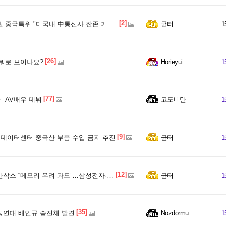
[2]
중국특위 "미국내 中통신사 잔존 기반 제거해야"
균터
1
[26]
뭐로 보이나요?
Horieyui
1
[77]
 AV배우 데뷔
고도비만
1
[9]
 데이터센터 중국산 부품 수입 금지 추진
균터
1
[12]
 “메모리 우려 과도”…삼성전자·SK하이닉스 ‘매수’ 재확인
균터
1
[35]
연대 배인규 숨진채 발견
Nozdormu
1