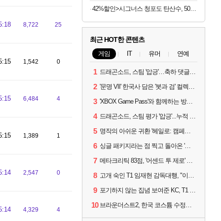
42%할인>시그너스 청포도 탄산수, 500ml, 20개
5:18
8,722
25
최근 HOT한 콘텐츠
게임
IT
유머
연예
5:15
1,542
0
1
드래곤소드, 스팀 '압긍'…축하 댓글 달고 게임 코드 받자!
2
'문명 VII' 한국사 담은 '붓과 검' 컬렉션 파트 2 출시
5:15
6,484
4
3
'XBOX Game Pass'와 함께하는 방구석 피서 게임 4종!
4
드래곤소드, 스팀 평가 '압긍'...누적 판매량 20만장 돌파
5
명작의 아쉬운 귀환 '헤일로: 캠페인 이볼브드'
5:15
1,389
1
6
싱글 패키지라는 점 찍고 돌아온 '드래곤소드: 어웨이크닝'
7
메타크리틱 83점, '어센드 투 제로' 정식 출시!
5:14
2,547
0
8
고개 숙인 T1 임재현 감독대행, "이른 탈락에 죄송한 마음 뿐"
9
포기하지 않는 집념 보여준 KC, T1 잡았다
10
브라운더스트2, 한국 코스튬 수정… 이준희 PD "안 하면 서비스 지속 불가"
5:14
4,329
4