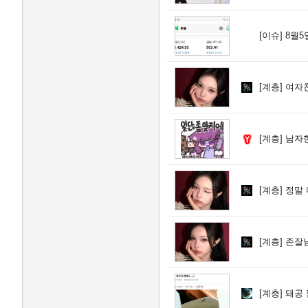
[이슈]
8월5
[계층]
여자친
[계층]
남자한
[계층]
정말 
[계층]
존잘남
[계층]
돼공 