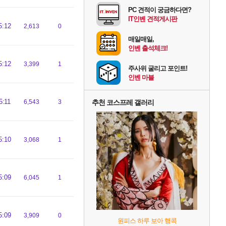
PC 견적이 궁금하다면?
IT인벤 견적게시판
5:12
2,613
0
매일매일,
인벤 출석체크!
5:12
3,399
1
주사위 굴리고 포인트!
인벤 마블
5:11
6,543
3
추천 코스프레 갤러리
5:10
3,068
1
5:09
6,045
1
5:09
3,909
0
원피스 하루 보아 행콕