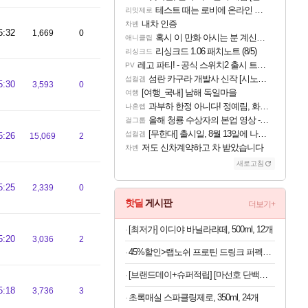
테스트 때는 로비에 온라인 기능이 있는데
리밋제로
내차 인증
차벤
5:32
1,669
0
혹시 이 만화 아시는 분 계신가요
애니클립
리싱크드 1.06 패치노트 (8/5)
리싱크드
레고 파티! - 공식 스위치2 출시 트레일러
PV
섬란 카구라 개발사 신작 [시노비 넥서스] 연내 출시 예정
섭컬겜
5:30
3,593
0
[여행_국내] 남해 독일마을
여행
과부하 한정 아니다! 정예림, 화속성 서포터 세대 교체
나혼렙
올해 청룡 수상자의 본업 영상 - 스테이씨 윤
걸그룹
[무한대] 출시일, 8월 13일에 나오나
섭컬겜
5:26
15,069
2
저도 신차계약하고 차 받았습니다
차벤
새로고침
5:25
2,339
0
핫딜
게시판
더보기+
[최저가] 이디야 바닐라라떼, 500ml, 12개
5:20
3,036
2
45%할인>랩노쉬 프로틴 드링크 퍼펙트 솔티드카라멜, 350ml, 24개
[브랜드데이+슈퍼적립] [마선호 단백질] 셀렉스 프로핏 Sports WPI 드링크 초콜릿, 330ml, 12개
5:18
3,736
3
초록매실 스파클링제로, 350ml, 24개