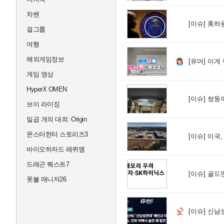
차벤
[이슈]
美하원 
걸그룹
여행
해외게임정보
[유머]
이게 
게임 영상
HyperX OMEN
[이슈]
쌍둥이
브이 라이징
일곱 개의 대죄: Origin
몬스터헌터 스토리즈3
[이슈]
미국,
바이오하자드 레퀴엠
드래곤 퀘스트7
[이슈]
골드만삭스
풋볼 매니저26
[이슈]
신남성