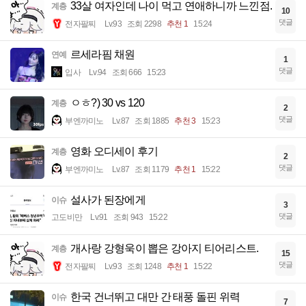
33살 여자인데 나이 먹고 연애하니까 느낀점.
계층
10
댓글
전자팔찌
Lv.93
조회 2298
추천 1
15:24
르세라핌 채원
연예
1
댓글
입사
Lv.94
조회 666
15:23
ㅇㅎ?) 30 vs 120
계층
2
댓글
부엔까미노
Lv.87
조회 1885
추천 3
15:23
영화 오디세이 후기
계층
2
댓글
부엔까미노
Lv.87
조회 1179
추천 1
15:22
설사가 된장에게
이슈
3
댓글
고도비만
Lv.91
조회 943
15:22
개사랑 강형욱이 뽑은 강아지 티어리스트.
계층
15
댓글
전자팔찌
Lv.93
조회 1248
추천 1
15:22
한국 건너뛰고 대만 간 태풍 돌핀 위력
이슈
7