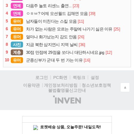
3
연예
[23]
다음주 놀토 리센느 출연...
4
연예
[39]
ㅇㅎㅂ? 어제 오션월드 김채연 모음
5
유머
[11]
남자들이 미친다는 스킬 모음
6
유머
[25]
차가 없는 사람은 모르는 주말에 나가기 싫은 이유
7
유머
[26]
얼마나 화가났는지 감도 안옴
8
사진
[36]
지금 북한 삼지연시 지역 날씨
9
계층
[12]
30점 만점에 29점을 쏘다니 대단하시네요.jpg
10
유머
[16]
군종신부가 군대 두 번 가는 이유
로그인
PC화면
퀵링크
설정
청소년보호정책
이용약관
개인정보처리방침
▲
불법촬영물신고안내
(주)
인
벤