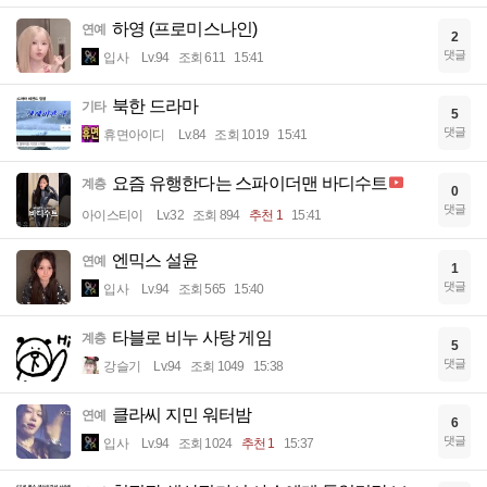
하영 (프로미스나인)
연예
2
댓글
입사
Lv.94
조회 611
15:41
북한 드라마
기타
5
댓글
휴면아이디
Lv.84
조회 1019
15:41
요즘 유행한다는 스파이더맨 바디수트
계층
0
댓글
아이스티이
Lv.32
조회 894
추천 1
15:41
엔믹스 설윤
연예
1
댓글
입사
Lv.94
조회 565
15:40
타블로 비누 사탕 게임
계층
5
댓글
강슬기
Lv.94
조회 1049
15:38
클라씨 지민 워터밤
연예
6
댓글
입사
Lv.94
조회 1024
추천 1
15:37