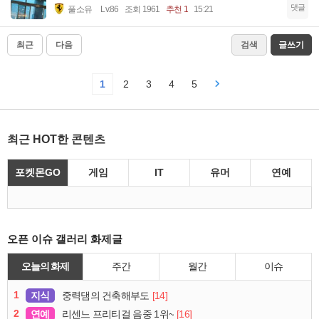
댓글
풀소유
Lv.86
조회 1961
추천 1
15:21
최근
다음
검색
글쓰기
1
2
3
4
5
최근 HOT한 콘텐츠
포켓몬GO
게임
IT
유머
연예
오픈 이슈 갤러리 화제글
오늘의 화제
주간
월간
이슈
1
지식
[14]
중력댐의 건축해부도
2
연예
[16]
리센느 프리티걸 음중 1위~