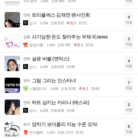
댓글
작두콩차
Lv.84
조회 895
15:56
트리플에스 김채연 팬사인회
연예
4
댓글
입사
Lv.94
조회 832
추천 2
15:52
사기당한 돈도 찾아주는 우체국.news
감동
3
댓글
달섭지롱
Lv.94
조회 991
추천 1
15:51
설윤 버블 (엔믹스)
연예
4
댓글
입사
Lv.94
조회 619
15:48
그림 그리는 인스타녀
유머
7
댓글
너빨갱이지
Lv.86
조회 1092
추천 1
15:48
하트 삼키는 카리나 (에스파)
연예
2
댓글
입사
Lv.94
조회 839
15:45
양치기 보더콜리 지능 수준 요약.
유머
6
댓글
전자팔찌
Lv.93
조회 1714
15:41