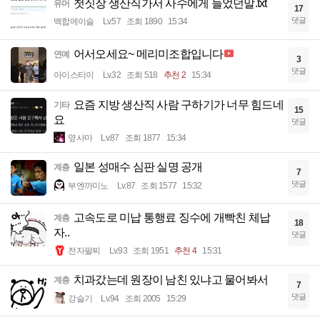
첫짓장 생산직가서 사수에게 들었던말.txt
유머
17
댓글
백합에이슬
Lv.57
조회 1890
15:34
어서오세요~ 메리미조합입니다
연예
3
댓글
아이스티이
Lv.32
조회 518
추천 2
15:34
요즘 지방 생산직 사람 구하기가 너무 힘드네
기타
15
요
댓글
옆사마
Lv.87
조회 1877
15:34
일본 성매수 심판 실명 공개
계층
7
댓글
부엔까미노
Lv.87
조회 1577
15:32
고속도로 미납 통행료 징수에 개빡친 체납
계층
18
자..
댓글
전자팔찌
Lv.93
조회 1951
추천 4
15:31
치과갔는데 원장이 남친 있냐고 물어봐서
계층
7
댓글
강슬기
Lv.94
조회 2005
15:29