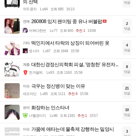
의 선택
댓글
작두콩차
Lv.84
조회 685
16:10
260808 있지 팬미팅 중 유나 버블팝
연예
2
댓글
어쩌다한번
Lv.77
조회 400
추천 1
16:09
떡인지에서 타락의 상징이 되어버린 옷
기타
4
댓글
옆사마
Lv.87
조회 1649
15:59
대한신경정신의학회 피셜, '멍청한' 유전자...
계층
8
댓글
전자팔찌
Lv.93
조회 1160
15:59
극우는 정신병이 맞는 이유
이슈
21
댓글
세프라딘
Lv.85
조회 1111
추천 6
15:58
화장하는 인스타녀
유머
10
댓글
너빨갱이지
Lv.86
조회 1381
추천 1
15:57
가뭄에 애타는데 물축제 강행하는 밀양시
이슈
3