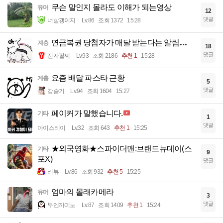
무슨 말인지 몰라도 이해가 되는영상
유머
12
댓글
너빨갱이지
Lv.86
조회 1372
15:28
연금복권 당첨자가 매달 받는다는 알림.....
계층
18
댓글
전자팔찌
Lv.93
조회 2186
추천 1
15:28
요즘 배달 파스타 근황
계층
5
댓글
강슬기
Lv.94
조회 1604
15:27
페이커가 말했습니다.
기타
1
댓글
아이스티이
Lv.32
조회 643
추천 1
15:25
★외국영화★스파이더맨:브랜드뉴데이(스
기타
9
포X)
댓글
리뷰
Lv.86
조회 932
추천 5
15:25
엄마의 몰래카메라
유머
3
댓글
부엔까미노
Lv.87
조회 1409
추천 1
15:24