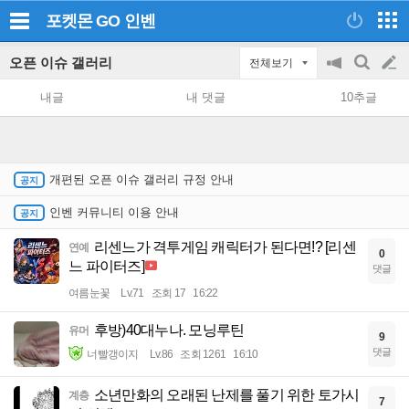
포켓몬 GO
인벤
오픈 이슈 갤러리
전체보기
공
검
글
지
색
내글
내 댓글
10추글
on/off
쓰
기
개편된 오픈 이슈 갤러리 규정 안내
인벤 커뮤니티 이용 안내
리센느가 격투게임 캐릭터가 된다면!? [리센
연예
0
느 파이터즈]
댓글
여름눈꽃
Lv.71
조회 17
16:22
후방)40대누나. 모닝루틴
유머
9
댓글
너빨갱이지
Lv.86
조회 1261
16:10
소년만화의 오래된 난제를 풀기 위한 토가시
계층
7