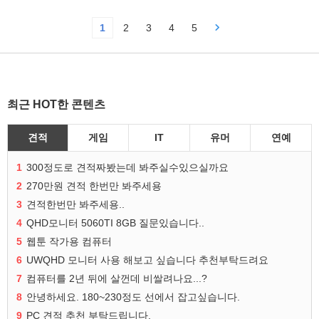
1
2
3
4
5
최근 HOT한 콘텐츠
견적
게임
IT
유머
연예
1
300정도로 견적짜봤는데 봐주실수있으실까요
2
270만원 견적 한번만 봐주세용
3
견적한번만 봐주세용..
4
QHD모니터 5060TI 8GB 질문있습니다..
5
웹툰 작가용 컴퓨터
6
UWQHD 모니터 사용 해보고 싶습니다 추천부탁드려요
7
컴퓨터를 2년 뒤에 살껀데 비쌀려나요...?
8
안녕하세요. 180~230정도 선에서 잡고싶습니다.
9
PC 견적 추천 부탁드립니다.