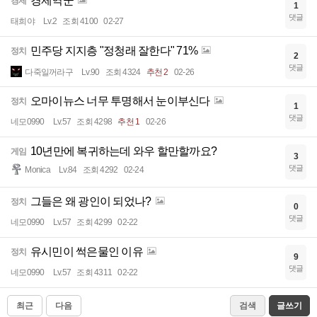
경제역군
경제
1
댓글
태희야
Lv.2
조회 4100
02-27
민주당 지지층 "정청래 잘한다" 71%
정치
2
댓글
다죽일꺼라구
Lv.90
조회 4324
추천 2
02-26
오마이뉴스 너무 투명해서 눈이부신다
정치
1
댓글
네모0990
Lv.57
조회 4298
추천 1
02-26
10년만에 복귀하는데 와우 할만할까요?
게임
3
댓글
Monica
Lv.84
조회 4292
02-24
그들은 왜 광인이 되었나?
정치
0
댓글
네모0990
Lv.57
조회 4299
02-22
유시민이 썩은물인 이유
정치
9
댓글
네모0990
Lv.57
조회 4311
02-22
최근
다음
검색
글쓰기