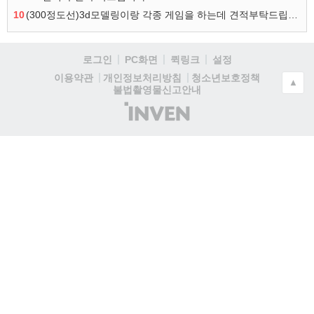
10
(300정도선)3d모델링이랑 각종 게임을 하는데 견적부탁드립니다!300정도선
로그인
PC화면
퀵링크
설정
청소년보호정책
이용약관
개인정보처리방침
▲
불법촬영물신고안내
(주)
인
벤