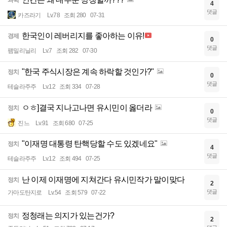
과학
4
댓글
카즈라기
Lv.78
조회 280
07-31
한국인이 레버리지를 좋아하는 이유!
경제
0
댓글
팸밀리닐리
Lv.7
조회 282
07-30
"한국 주식시장은 계속 하락할 것인가?"
정치
0
댓글
테슬라주주
Lv.12
조회 334
07-28
ㅇㅎ]결국 지나고나면 유시민이 옳더라
정치
0
댓글
진느
Lv.91
조회 680
07-25
"이재명 대통령 탄핵당할 수도 있겠네요"
정치
4
댓글
테슬라주주
Lv.12
조회 494
07-25
난 이제 이재명에 지쳐간다 유시민작가 말이맞다
정치
2
댓글
가마도탄지로
Lv.54
조회 579
07-22
정청래는 의지가 있는건가?
정치
2