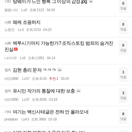
탕웨이가 느낀 행복 그 이상의 감정.jpg
기타
0
댓글
왕썸니아
Lv.6
조회 3123
04-30
왜케 조용하지
사회
0
댓글
노령진
Lv.3
조회 3153
04-23
벽투시기까지 가능한가? 조직스토킹 범죄의 숨겨진
사회
0
진실
댓글
나다다3
Lv.9
조회 11851
04-14
김현 총리 문자 ㅋㅋㅋ
정치
1
댓글
네모0990
Lv.57
조회 4143
추천 1
03-20
유시민 작가의 통찰에 대한 보충
정치
3
댓글
네모0990
Lv.57
조회 4506
03-19
여기는 백신사태글은 전혀 안 올라오네
기타
8
댓글
predatorx
Lv.43
조회 3968
03-18