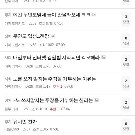
댓글
존투러너
Lv.51
조회 703
07-17
여긴 무인도맞네 글이 안올라오네 ㅋㅋ
정치
3
댓글
가마도탄지로
Lv.53
조회 878
07-14
무인도 입성...젠장
정치
0
댓글
가마도탄지로
Lv.53
조회 1002
07-09
내일부터 인터넷 검열법 시작되면 각오해라
사회
3
댓글
아싸리아싸
Lv.28
조회 1070
07-06
노를 쓰지 말자는 주장을 거부하는 이유는
사회
2
댓글
아싸리아싸
Lv.28
조회 1017
추천 1
07-06
~노 쓰지말자는 주장을 거부하는 심리는
정치
2
댓글
존투러너
Lv.50
조회 1010
추천 1
07-04
유시민 찬가
정치
0
댓글
네모0990
Lv.57
조회 1106
07-01