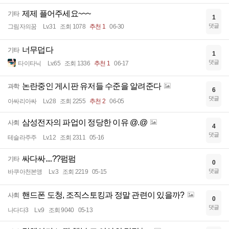
제제 플어주세요~~~
기타
1
댓글
그림자의꿈
Lv.31
조회 1078
추천 1
06-30
너무덥다
기타
1
댓글
타이타닉
Lv.65
조회 1336
추천 1
06-17
논란중인 게시판 유저들 수준을 알려준다
과학
6
댓글
아싸리아싸
Lv.28
조회 2255
추천 2
06-05
삼성전자의 파업이 정당한 이유 @.@
사회
4
댓글
테슬라주주
Lv.12
조회 2311
05-16
싸다싸....??펌펌
기타
0
댓글
바쿠아천본앵
Lv.3
조회 2219
05-15
핸드폰 도청, 조직스토킹과 정말 관련이 있을까?
사회
0
댓글
나다다3
Lv.9
조회 9040
05-13