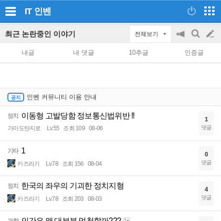
IT
인벤
최근 논란중인 이야기
전체보기
공
검
글
지
색
내글
내 댓글
10추글
인증글
on/off
쓰
기
인벤 커뮤니티 이용 안내
이동형 고발당함 정보통신법위반 !!
정치
1
댓글
가마도탄지로
Lv.55
조회 109
08-06
1
기타
0
댓글
카즈라기
Lv.78
조회 156
08-04
한국의 좌우의 기괴한 정치지형
정치
4
댓글
카즈라기
Lv.78
조회 203
08-03
인간은 왜 대부분 멍청할까???