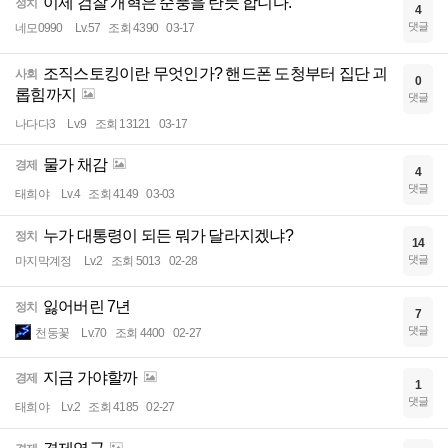
이제 검찰 개혁은 순풍을 탄듯 합니다.
정치
4
댓글
네모0990
Lv.57
조회 4390
03-17
조직스토킹이란 무엇인가? 핸드폰 도청부터 집단 괴
사회
0
롭힘까지
댓글
나다다3
Lv.9
조회 13121
03-17
물가 채감
경제
4
댓글
태희야
Lv.4
조회 4149
03-03
누가 대통령이 되든 뭐가 달라지겠냐?
정치
14
댓글
마지막계정
Lv.2
조회 5013
02-28
잃어버린 7년
정치
7
댓글
천둥꽃
Lv.70
조회 4400
02-27
지금 가야할까
경제
1
댓글
태희야
Lv.2
조회 4185
02-27