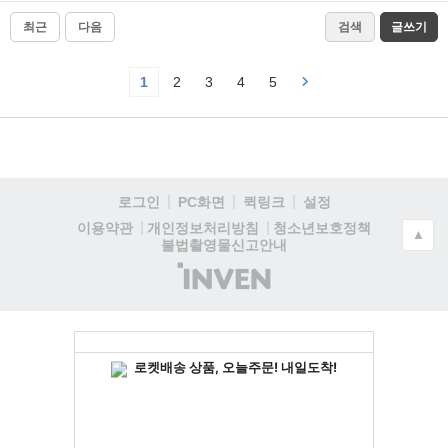
최근
다음
검색
글쓰기
1
2
3
4
5
로그인
PC화면
퀵링크
설정
청소년보호정책
이용약관
개인정보처리방침
▲
불법촬영물신고안내
(주)
인
벤