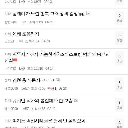
댓글
나다다3
Lv.9
조회 8907
05-13
탕웨이가 느낀 행복 그 이상의 감정.jpg
기타
0
댓글
왕썸니아
Lv.6
조회 3085
04-30
왜케 조용하지
사회
0
댓글
노령진
Lv.3
조회 3114
04-23
벽투시기까지 가능한가? 조직스토킹 범죄의 숨겨진
사회
0
진실
댓글
나다다3
Lv.9
조회 11719
04-14
김현 총리 문자 ㅋㅋㅋ
정치
1
댓글
네모0990
Lv.57
조회 4106
추천 1
03-20
유시민 작가의 통찰에 대한 보충
정치
3
댓글
네모0990
Lv.57
조회 4455
03-19
여기는 백신사태글은 전혀 안 올라오네
기타
8
댓글