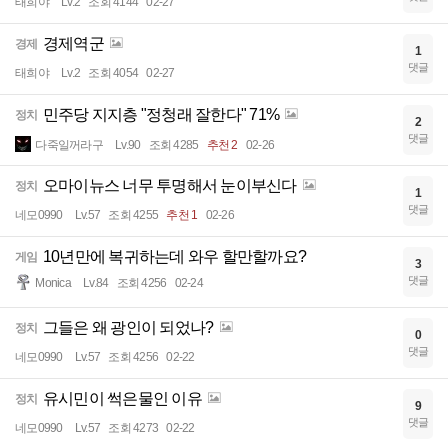
태희야
Lv.2
조회 4144
02-27
경제역군
경제
1
댓글
태희야
Lv.2
조회 4054
02-27
민주당 지지층 "정청래 잘한다" 71%
정치
2
댓글
다죽일꺼라구
Lv.90
조회 4285
추천 2
02-26
오마이뉴스 너무 투명해서 눈이부신다
정치
1
댓글
네모0990
Lv.57
조회 4255
추천 1
02-26
10년만에 복귀하는데 와우 할만할까요?
게임
3
댓글
Monica
Lv.84
조회 4256
02-24
그들은 왜 광인이 되었나?
정치
0
댓글
네모0990
Lv.57
조회 4256
02-22
유시민이 썩은물인 이유
정치
9
댓글
네모0990
Lv.57
조회 4273
02-22