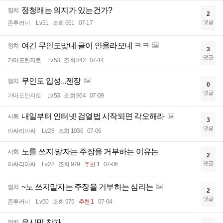
정청래는 의지가 있는건가?
정치
2
댓글
존투러너
Lv.51
조회 661
07-17
여긴 무인도맞네 글이 안올라오네 ㅋㅋ
정치
3
댓글
가마도탄지로
Lv.53
조회 842
07-14
무인도 입성...젠장
정치
0
댓글
가마도탄지로
Lv.53
조회 964
07-09
내일부터 인터넷 검열법 시작되면 각오해라
사회
3
댓글
아싸리아싸
Lv.28
조회 1036
07-06
노를 쓰지 말자는 주장을 거부하는 이유는
사회
2
댓글
아싸리아싸
Lv.28
조회 979
추천 1
07-06
~노 쓰지말자는 주장을 거부하는 심리는
정치
2
댓글
존투러너
Lv.50
조회 975
추천 1
07-04
유시민 찬가
정치