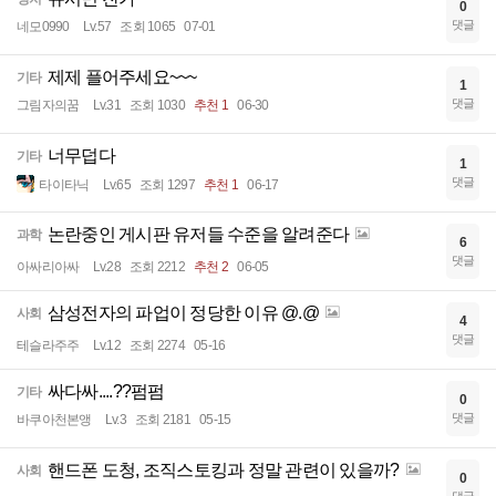
0
댓글
네모0990
Lv.57
조회 1065
07-01
제제 플어주세요~~~
기타
1
댓글
그림자의꿈
Lv.31
조회 1030
추천 1
06-30
너무덥다
기타
1
댓글
타이타닉
Lv.65
조회 1297
추천 1
06-17
논란중인 게시판 유저들 수준을 알려준다
과학
6
댓글
아싸리아싸
Lv.28
조회 2212
추천 2
06-05
삼성전자의 파업이 정당한 이유 @.@
사회
4
댓글
테슬라주주
Lv.12
조회 2274
05-16
싸다싸....??펌펌
기타
0
댓글
바쿠아천본앵
Lv.3
조회 2181
05-15
핸드폰 도청, 조직스토킹과 정말 관련이 있을까?
사회
0