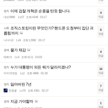
predatorx
Lv.43
조회 3921
03-18
이제 검찰 개혁은 순풍을 탄듯 합니다.
정치
4
댓글
네모0990
Lv.57
조회 4346
03-17
조직스토킹이란 무엇인가? 핸드폰 도청부터 집단 괴
사회
0
롭힘까지
댓글
나다다3
Lv.9
조회 12992
03-17
물가 채감
경제
4
댓글
태희야
Lv.4
조회 4111
03-03
누가 대통령이 되든 뭐가 달라지겠냐?
정치
14
댓글
마지막계정
Lv.2
조회 4966
02-28
잃어버린 7년
정치
7
댓글
천둥꽃
Lv.70
조회 4361
02-27
지금 가야할까
경제
1
댓글