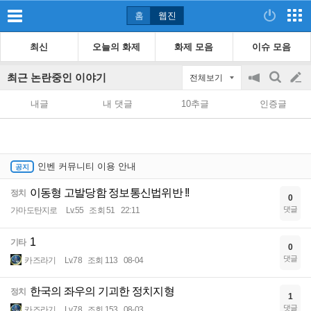
홈
웹진
최신
오늘의 화제
화제 모음
이슈 모음
최근 논란중인 이야기
전체보기
공
검
글
지
색
내글
내 댓글
10추글
인증글
on/off
쓰
기
인벤 커뮤니티 이용 안내
이동형 고발당함 정보통신법위반 !!
정치
0
댓글
가마도탄지로
Lv.55
조회 51
22:11
1
기타
0
댓글
카즈라기
Lv.78
조회 113
08-04
한국의 좌우의 기괴한 정치지형
정치
1
댓글
카즈라기
Lv.78
조회 153
08-03