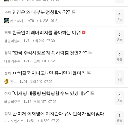
인간은 왜 대부분 멍청할까???
과학
4
댓글
카즈라기
Lv.78
조회 235
07-31
한국인이 레버리지를 좋아하는 이유!
경제
0
댓글
팸밀리닐리
Lv.7
조회 249
07-30
"한국 주식시장은 계속 하락할 것인가?"
정치
0
댓글
테슬라주주
Lv.12
조회 300
07-28
ㅇㅎ]결국 지나고나면 유시민이 옳더라
정치
0
댓글
진느
Lv.91
조회 640
07-25
"이재명 대통령 탄핵당할 수도 있겠네요"
정치
4
댓글
테슬라주주
Lv.12
조회 457
07-25
난 이제 이재명에 지쳐간다 유시민작가 말이맞다
정치
2
댓글
가마도탄지로
Lv.54
조회 530
07-22