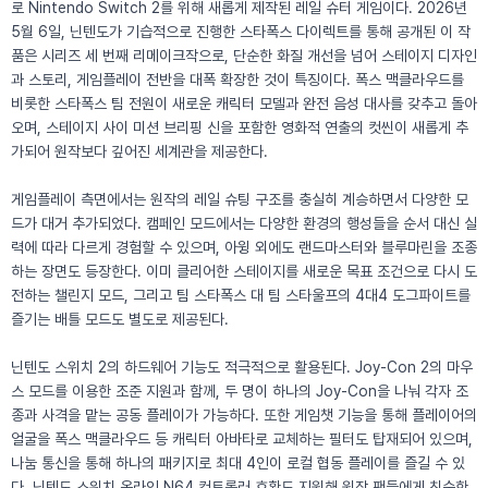
로 Nintendo Switch 2를 위해 새롭게 제작된 레일 슈터 게임이다. 2026년
5월 6일, 닌텐도가 기습적으로 진행한 스타폭스 다이렉트를 통해 공개된 이 작
품은 시리즈 세 번째 리메이크작으로, 단순한 화질 개선을 넘어 스테이지 디자인
과 스토리, 게임플레이 전반을 대폭 확장한 것이 특징이다. 폭스 맥클라우드를
비롯한 스타폭스 팀 전원이 새로운 캐릭터 모델과 완전 음성 대사를 갖추고 돌아
오며, 스테이지 사이 미션 브리핑 신을 포함한 영화적 연출의 컷씬이 새롭게 추
가되어 원작보다 깊어진 세계관을 제공한다.
게임플레이 측면에서는 원작의 레일 슈팅 구조를 충실히 계승하면서 다양한 모
드가 대거 추가되었다. 캠페인 모드에서는 다양한 환경의 행성들을 순서 대신 실
력에 따라 다르게 경험할 수 있으며, 아윙 외에도 랜드마스터와 블루마린을 조종
하는 장면도 등장한다. 이미 클리어한 스테이지를 새로운 목표 조건으로 다시 도
전하는 챌린지 모드, 그리고 팀 스타폭스 대 팀 스타울프의 4대4 도그파이트를
즐기는 배틀 모드도 별도로 제공된다.
닌텐도 스위치 2의 하드웨어 기능도 적극적으로 활용된다. Joy-Con 2의 마우
스 모드를 이용한 조준 지원과 함께, 두 명이 하나의 Joy-Con을 나눠 각자 조
종과 사격을 맡는 공동 플레이가 가능하다. 또한 게임챗 기능을 통해 플레이어의
얼굴을 폭스 맥클라우드 등 캐릭터 아바타로 교체하는 필터도 탑재되어 있으며,
나눔 통신을 통해 하나의 패키지로 최대 4인이 로컬 협동 플레이를 즐길 수 있
다. 닌텐도 스위치 온라인 N64 컨트롤러 호환도 지원해 원작 팬들에게 친숙한