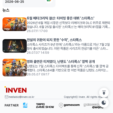
시
2026-06-25
일
뉴스
6월 메타크리틱 결산: 타이밍 좋은 데뷔 '스타폭스'
2026년 6월 게임 시장은 신작보다 리메이크와 DLC 위주로 재편되
었습니다. 6월 25일 출시된 '스타폭스'는 메타크리틱 81점을 기록하
며 아쉬운 수작이라는 평가를 받았고, 18일에는 '데이브 더 다이버:
26.07.11
17:00
인 더 정글'과 '모험가 엘리엇 천년의 이야기'가, 23일에는 '데빌 메
이 크라이: 데빌 헌터 에디션'이 각각 공개되며 치열한 순위 경쟁을
전설의 귀환이 되지 못한 '수작', 스타폭스
펼쳤습니다. 다양한 고전 IP의 재해석이 돋보인 한 달이었습니다.
스타폭스 시리즈가 9년 만에 '스타폭스'라는 이름으로 지난 7월 2일
정식 출시되었습니다. 이번 작품은 시리즈의 전성기를 이끈 '스타폭
스64'를 현대적으로 리메이크한 타이틀로, 진일보한 비주얼과 깊이
26.07.07
14:59
있는 조작 체계를 선보입니다. 그러나 반복되는 시나리오와 기체 구
성은 시리즈의 새로운 도약을 기대한 팬들에게 아쉬움을 남기며, 이
영화 출연은 티저였다, 닌텐도 '스타폭스' 깜짝 공개
제는 과거의 영광을 답습하기보다 새로운 길을 개척해야 할 시점이라
닌텐도는 7일 스타폭스 다이렉트를 통해 신작 ‘스타폭스’를 깜짝 공
는 평가를 받고 있습니다.
개했다. 스타폭스64를 기반으로 한 이번 작품은 닌텐도 스위치2로
출시되며 한국어 음성 더빙이 포함된다. 게임은 6월 25일 글로벌 출
26.05.07
09:17
시되며 한국은 7월 2일 발매 예정이다. 스토리 모드와 4대4 배틀 등
다양한 콘텐츠를 제공하며 협동 플레이도 지원한다.
mediabiz@inven.co.kr
Copyrightⓒ Inven. All rights reserved.
PARTNER