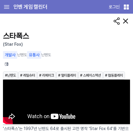
인벤 게임 캘린더
로그인
게
임
상
세
스타폭스
(Star Fox)
개발사
닌텐도
유통사
닌텐도
#닌텐도
# 레일슈터
# 리메이크
# 멀티플레이
# 스페이스액션
# 협동플레이
'스타폭스'는 1997년 닌텐도 64로 출시된 고전 명작 'Star Fox 64'를 기반으