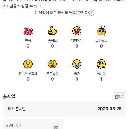
조작감을 되살릴 수 있다.
이 게임에 대한 당신의 느낌은?
PICK
만점
좋아요
제법이야
고민중...
0
0
0
0
정보가 부족해
모르겠어
울음
녹는다
0
0
0
1
출시일
일정
플
랫
최초 출시일
2026.06.25
폼
별
출
SWITCH