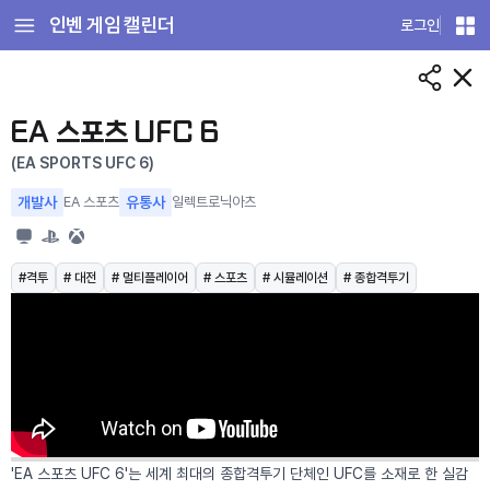
인벤 게임 캘린더
로그인
게
임
상
세
EA 스포츠 UFC 6
(EA SPORTS UFC 6)
개발사
EA 스포츠
유통사
일렉트로닉아츠
#격투
# 대전
# 멀티플레이어
# 스포츠
# 시뮬레이션
# 종합격투기
'EA 스포츠 UFC 6'는 세계 최대의 종합격투기 단체인 UFC를 소재로 한 실감