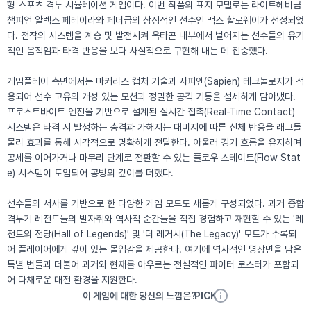
형 스포츠 격투 시뮬레이션 게임이다. 이번 작품의 표지 모델로는 라이트헤비급
챔피언 알렉스 페레이라와 페더급의 상징적인 선수인 맥스 할로웨이가 선정되었
다. 전작의 시스템을 계승 및 발전시켜 옥타곤 내부에서 벌어지는 선수들의 유기
적인 움직임과 타격 반응을 보다 사실적으로 구현해 내는 데 집중했다.
게임플레이 측면에서는 마커리스 캡처 기술과 사피엔(Sapien) 테크놀로지가 적
용되어 선수 고유의 개성 있는 모션과 정밀한 공격 기동을 섬세하게 담아냈다.
프로스트바이트 엔진을 기반으로 설계된 실시간 접촉(Real-Time Contact)
시스템은 타격 시 발생하는 충격과 가해지는 대미지에 따른 신체 반응을 래그돌
물리 효과를 통해 시각적으로 명확하게 전달한다. 아울러 경기 흐름을 유지하며
공세를 이어가거나 마무리 단계로 전환할 수 있는 플로우 스테이트(Flow Stat
e) 시스템이 도입되어 공방의 깊이를 더했다.
선수들의 서사를 기반으로 한 다양한 게임 모드도 새롭게 구성되었다. 과거 종합
격투기 레전드들의 발자취와 역사적 순간들을 직접 경험하고 재현할 수 있는 '레
전드의 전당(Hall of Legends)' 및 '더 레거시(The Legacy)' 모드가 수록되
어 플레이어에게 깊이 있는 몰입감을 제공한다. 여기에 역사적인 명장면을 담은
특별 번들과 더불어 과거와 현재를 아우르는 전설적인 파이터 로스터가 포함되
어 다채로운 대전 환경을 지원한다.
이 게임에 대한 당신의 느낌은?
PICK