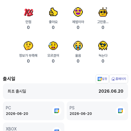
만점
좋아요
제법이야
고민중...
0
0
0
0
정보가 부족해
모르겠어
울음
녹는다
0
0
0
0
출시일
일정
홈페이지
플
랫
최초 출시일
2026.06.20
폼
별
출
PC
PS
시
2026-06-20
2026-06-20
일
XBOX