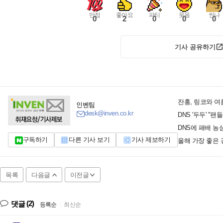
만점
좋아요
파티
웃음
씬나
0
2
0
0
0
기사 공유하기
잔홍, 링코와 여름
인벤팀
desk@inven.co.kr
DNS '두두' "
DNS에 패배 농
구독하기
다른 기사 보기
기사 제보하기
올해 가장 좋은 경
목록
다음글
이전글
(2)
댓글
등록순
|
최신순