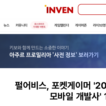
인
벤
로스트아크
뉴스
커뮤니티
게임캘린더
게이머존
라이브/
기대평 이벤트
펄어비스, 포켓게이머 '2
모바일 개발사' 