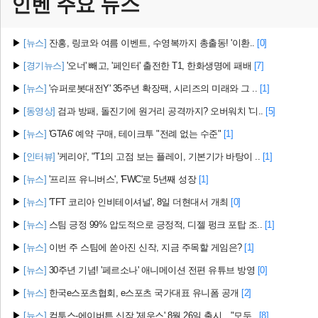
인벤 주요
뉴스
▶
[뉴스]
잔홍, 링코와 여름 이벤트, 수영복까지 총출동! '이환..
[0]
▶
[경기뉴스]
'오너' 빼고, '페인터' 출전한 T1, 한화생명에 패배
[7]
▶
[뉴스]
'슈퍼로봇대전Y' 35주년 확장팩, 시리즈의 미래와 그 ..
[1]
▶
[동영상]
검과 방패, 돌진기에 원거리 공격까지? 오버워치 '디..
[5]
▶
[뉴스]
'GTA6' 예약 구매, 테이크투 "전례 없는 수준"
[1]
▶
[인터뷰]
'케리아', "T1의 고점 보는 플레이, 기본기가 바탕이 ..
[1]
▶
[뉴스]
'프리프 유니버스', 'FWC'로 5년째 성장
[1]
▶
[뉴스]
'TFT 코리아 인비테이셔널', 8일 더현대서 개최
[0]
▶
[뉴스]
스팀 긍정 99% 압도적으로 긍정적, 디젤 펑크 포탑 조..
[1]
▶
[뉴스]
이번 주 스팀에 쏟아진 신작, 지금 주목할 게임은?
[1]
▶
[뉴스]
30주년 기념! '페르소나' 애니메이션 전편 유튜브 방영
[0]
▶
[뉴스]
한국e스포츠협회, e스포츠 국가대표 유니폼 공개
[2]
▶
[뉴스]
컴투스-에이버튼 신작 '제우스' 8월 26일 출시…"모두..
[8]