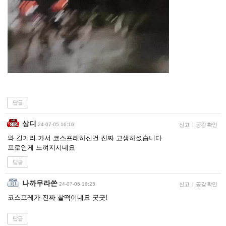
답글
상디
24-07-05 16:16
신고
|
공감 확인
와 길거리 가서 코스프레하신건 진짜 고생하셨습니다
프로인게 느껴지시네요
답글
나까무라쏜
24-07-06 16:25
신고
|
공감 확인
코스프레가 진짜 찰떡이네요 굿굿!
답글