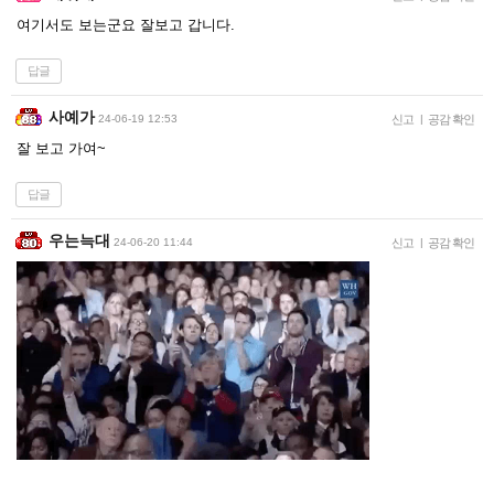
여기서도 보는군요 잘보고 갑니다.
답글
사예가
24-06-19 12:53
신고
|
공감 확인
잘 보고 가여~
답글
우는늑대
24-06-20 11:44
신고
|
공감 확인