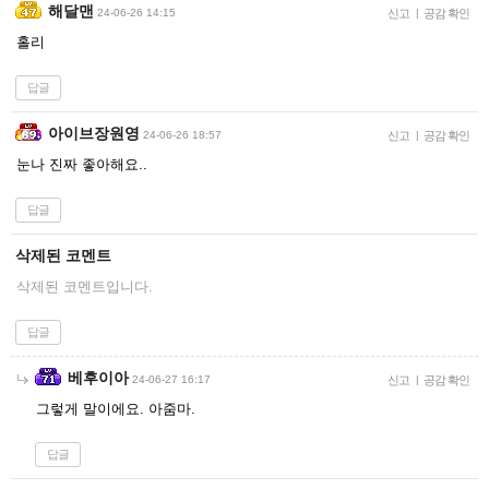
해달맨
24-06-26 14:15
신고
|
공감 확인
홀리
답글
아이브장원영
24-06-26 18:57
신고
|
공감 확인
눈나 진짜 좋아해요..
답글
삭제된 코멘트
삭제된 코멘트입니다.
답글
베후이아
24-06-27 16:17
신고
|
공감 확인
그렇게 말이에요. 아줌마.
답글