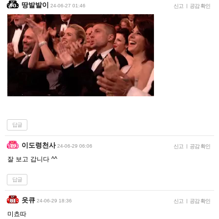
땅발발이
24-06-27 01:46
신고
|
공감 확인
답글
이도령천사
24-06-29 06:06
신고
|
공감 확인
잘 보고 갑니다 ^^
답글
읏큐
24-06-29 18:36
신고
|
공감 확인
미쵸따