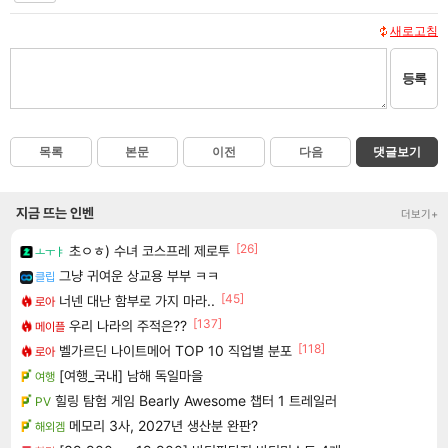
새로고침
등록
목록
본문
이전
다음
댓글보기
지금 뜨는 인벤
더보기+
[26]
초ㅇㅎ) 수녀 코스프레 제로투
ㅗㅜㅑ
그냥 귀여운 상교용 부부 ㅋㅋ
클립
[45]
너넨 대난 함부로 가지 마라..
로아
[137]
우리 나라의 주적은??
메이플
[118]
벨가르딘 나이트메어 TOP 10 직업별 분포
로아
[여행_국내] 남해 독일마을
여행
힐링 탐험 게임 Bearly Awesome 챕터 1 트레일러
PV
메모리 3사, 2027년 생산분 완판?
해외겜