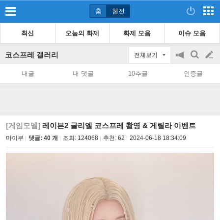
홈
웹진
최신
오늘의 화제
화제 모음
이슈 모음
코스프레 갤러리
전체보기
공
검
글
지
색
내글
내 댓글
10추글
인증글
on/off
쓰
기
[게임모델]
레이븐2 굴리엘 코스프레 촬영 & 게릴라 이벤트
마이부
댓글: 40 개
조회:
124068
추천:
62
2024-06-18 18:34:09