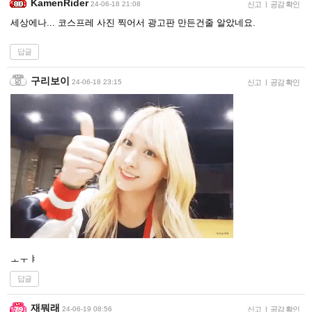
KamenRider
24-06-18 21:08
신고
|
공감 확인
세상에나... 코스프레 사진 찍어서 광고판 만든건줄 알았네요.
답글
구리보이
24-06-18 23:15
신고
|
공감 확인
ㅗㅜㅑ
답글
재뭐래
24-06-19 08:56
신고
|
공감 확인