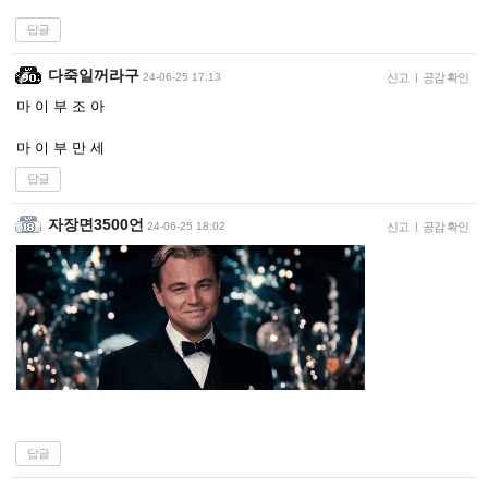
답글
다죽일꺼라구
24-06-25 17:13
신고
|
공감 확인
마 이 부 조 아
마 이 부 만 세
답글
자장면3500언
24-06-25 18:02
신고
|
공감 확인
답글