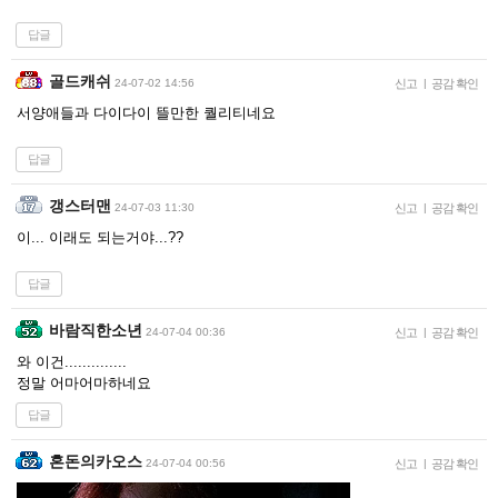
답글
골드캐쉬
24-07-02 14:56
신고
|
공감 확인
서양애들과 다이다이 뜰만한 퀄리티네요
답글
갱스터맨
24-07-03 11:30
신고
|
공감 확인
이... 이래도 되는거야...??
답글
바람직한소년
24-07-04 00:36
신고
|
공감 확인
와 이건..............
정말 어마어마하네요
답글
혼돈의카오스
24-07-04 00:56
신고
|
공감 확인