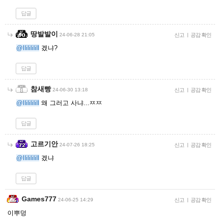
답글
땅발발이
24-06-28 21:05
신고
|
공감 확인
@Ililililill
겠냐?
답글
참새빵
24-06-30 13:18
신고
|
공감 확인
@Ililililill
왜 그러고 사냐...ㅉㅉ
답글
고르기안
24-07-26 18:25
신고
|
공감 확인
@Ililililill
겠냐
답글
Games777
24-06-25 14:29
신고
|
공감 확인
이뿌덩