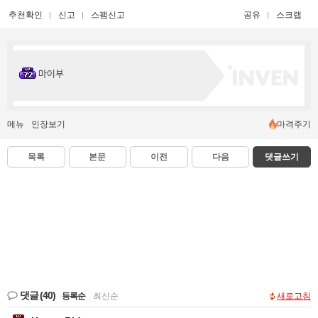
추천확인
신고
스팸신고
공유
스크랩
마이부
메뉴
인장보기
마격주기
목록
본문
이전
다음
댓글쓰기
댓글
(40)
등록순
|
최신순
새로고침