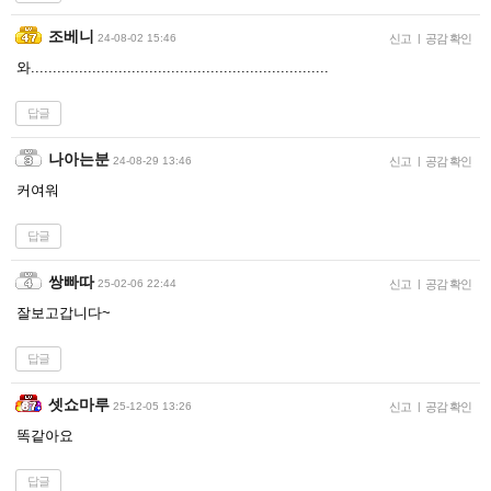
조베니
24-08-02 15:46
신고
|
공감 확인
와....................................................................
답글
나아는분
24-08-29 13:46
신고
|
공감 확인
커여워
답글
쌍빠따
25-02-06 22:44
신고
|
공감 확인
잘보고갑니다~
답글
셋쇼마루
25-12-05 13:26
신고
|
공감 확인
똑같아요
답글