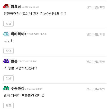
담요님
24-07-06 23:47
신고
|
공감 확인
왠만하면안누르는데 간지 장난아니네요 ㅊㅊ
답글
휘바휘이바
24-07-12 17:33
신고
|
공감 확인
ㅗㅜㅑ
답글
팔룬
24-07-16 17:30
신고
|
공감 확인
와 정말 고생하셨겠네요
답글
수승화강
24-07-19 12:14
신고
|
공감 확인
원작 캐릭터 복붙한것 같네요
답글