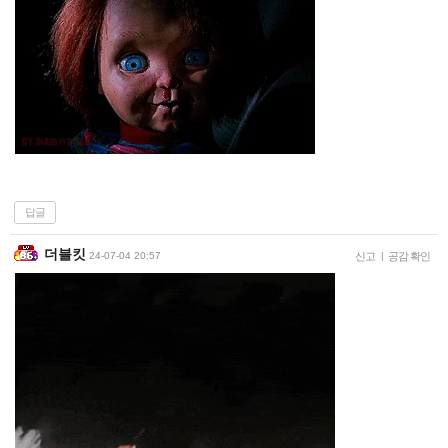
답글
더블킷
24-07-04 20:57
신고
|
공감 확인