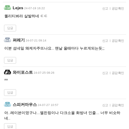
Lejes
24-07-19 16:22
신고
|
공감 확인
퀄리티봐라 살발하네 ㄷㄷ
답글
퍼레기
24-07-21 09:14
신고
|
공감 확인
이분 섬네일 왜케자주뜨나요.. 맨날 올때마다 누르게되는듯;;
답글
와이포스트
24-07-25 08:26
신고
|
공감 확인
^^
답글
스피커마우스
24-07-27 10:57
신고
|
공감 확인
아..레이븐이였구나...엘든링이나 다크소울 화방녀 인줄... 너무 비슷하
네..
답글