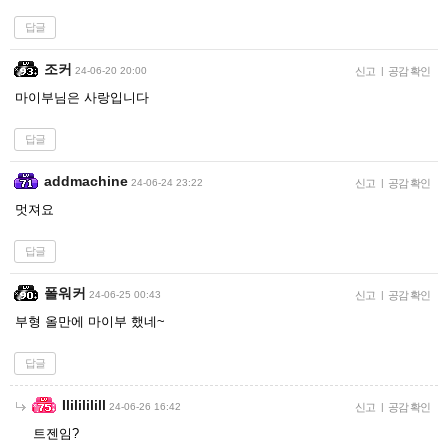
답글
조커
24-06-20 20:00
신고
|
공감 확인
마이부님은 사랑입니다
답글
addmachine
24-06-24 23:22
신고
|
공감 확인
멋져요
답글
폴워커
24-06-25 00:43
신고
|
공감 확인
부형 올만에 마이부 했네~
답글
Ililililill
24-06-26 16:42
신고
|
공감 확인
트젠임?