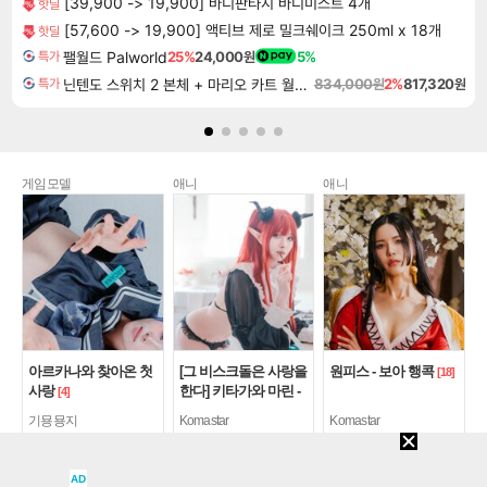
[39,900 -> 19,900] 바디판타지 바디미스트 4개
핫딜
[57,600 -> 19,900] 액티브 제로 밀크쉐이크 250ml x 18개
핫딜
팰월드 Palworld
25%
24,000원
5%
특가
닌텐도 스위치 2 본체 + 마리오 카트 월드 + 포켓몬 포코피아 번들
834,000원
2%
817,320원
특가
게임모델
애니
애니
아르카나와 찾아온 첫
[그 비스크돌은 사랑을
원피스 - 보아 행콕
[18]
사랑
한다] 키타가와 마린 -
[4]
리즈큥 ver
[13]
기묭묭지
Komastar
Komastar
6137
10
29161
22
24536
24
AD