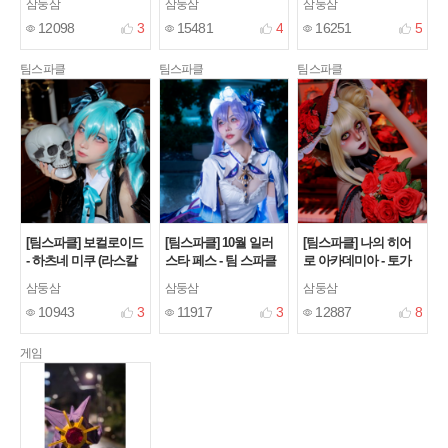
삼둥삼
삼둥삼
삼둥삼
[5]
12098
3
15481
4
16251
5
팀스파클
팀스파클
팀스파클
[팀스파클] 보컬로이드
[팀스파클] 10월 일러
[팀스파클] 나의 히어
- 하츠네 미쿠 (라스칼
스타 페스 - 팀 스파클
로 아카데미아 - 토가
ver.) 코스프레
참여!
히미코 (블랙로리타
[4]
[5]
삼둥삼
삼둥삼
삼둥삼
ver.) 코스프레
[4]
10943
3
11917
3
12887
8
게임