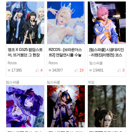
명조 X GS25 팝업스토
RZCOS - [브라운더스
[팀스파클] 시광대리인
어, 뜨거웠던 그 현장
트2] 연말연시를 수놓
- 리톈진(리톈천) 코스
속으로! (feat. 유노·페
은 화려한 코스프레!
프레
[4]
Rzcos
Rzcos
팀스파클
비·치사·린네)
C107 & 광저우 반딧불
[2]
17385
4
34397
19
19481
3
이 축제 현장 리포트
[13]
팀스파클
팀스파클
게임