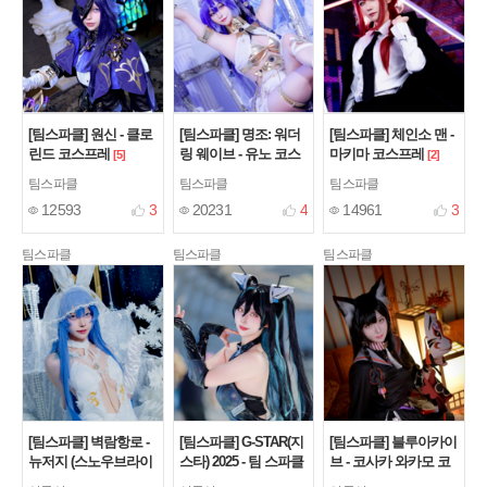
[팀스파클] 원신 - 클로
[팀스파클] 명조: 워더
[팀스파클] 체인소 맨 -
린드 코스프레
링 웨이브 - 유노 코스
마키마 코스프레
[5]
[2]
프레
[9]
팀스파클
팀스파클
팀스파클
12593
3
20231
4
14961
3
팀스파클
팀스파클
팀스파클
[팀스파클] 벽람항로 -
[팀스파클] G-STAR(지
[팀스파클] 블루아카이
뉴저지 (스노우브라이
스타) 2025 - 팀 스파클
브 - 코사카 와카모 코
드 러브ver.) 코스프레
참여!
스프레
[5]
[4]