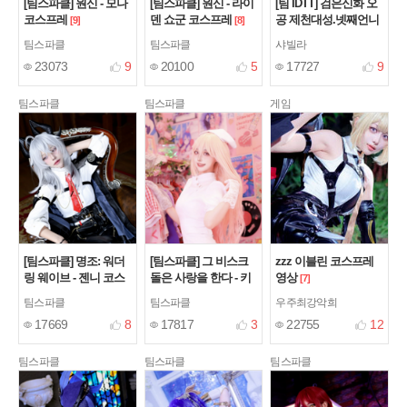
[팀스파클] 원신 - 모나
[팀스파클] 원신 - 라이
[팀 IDTT] 검은신화 오
코스프레
덴 쇼군 코스프레
공 제천대성.넷째언니
[9]
[8]
거미요괴
[6]
팀스파클
팀스파클
샤빌라
23073
9
20100
5
17727
9
팀스파클
팀스파클
게임
[팀스파클] 명조: 워더
[팀스파클] 그 비스크
zzz 이블린 코스프레
링 웨이브 - 젠니 코스
돌은 사랑을 한다 - 키
영상
[7]
프레
타가와 마린 (간호사
[5]
팀스파클
팀스파클
우주최강악희
ver.) 코스프레
[5]
17669
8
17817
3
22755
12
팀스파클
팀스파클
팀스파클