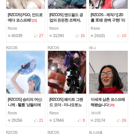
[RZCOS] FGO, 안드로
[RZCOS] 엔드필드 공
[RZCOS - 제작기] 2D
메다 코스프레!
업의 든든한 조력자,
를 3D로 완벽 구현! '리
[21]
무예의 달인 '진천우'를
밋 제로 브레이커스'
Rzcos
Rzcos
Rzcos
소개합니다!
시온 & 셀레나 의상 제
[7]
45039
27
31290
15
26101
10
작기 (AGF 2025)
[3]
RZCOS
RZCOS
애니
[RZCOS] 승리의 여신:
[RZCOS] 페이트 그랜
이세계 삼촌 코스프레
니케 - 헬름 '샹들리에
드 오더 - 미나모토노
해봤습니다
[20]
라이트' (Model. 나리
라이코우 '우시고젠'
Rzcos
Rzcos
개아무
땽)
(Model. 나리땽)
[11]
[3]
29256
21
17846
9
20174
26
RZCOS
RZCOS
팀스파클