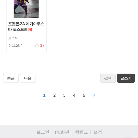
포켓몬-ZA 메가아쿠스
타 코스프레
[6]
코스어
11284
17
최근
다음
검색
글쓰기
1
2
3
4
5
로그인
PC화면
퀵링크
설정