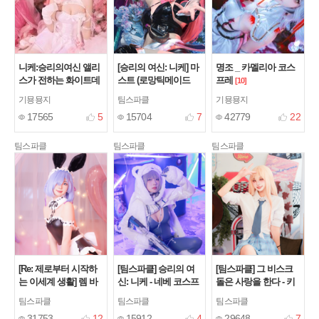
니케:승리의여신 앨리
[승리의 여신: 니케] 마
명조 _ 카멜리아 코스
스가 전하는 화이트데
스트 (로망틱메이드
프레
[10]
이 역선물
ver.) 코스프레
[4]
[9]
기묭묭지
팀스파클
기묭묭지
17565
5
15704
7
42779
22
팀스파클
팀스파클
팀스파클
[Re: 제로부터 시작하
[팀스파클] 승리의 여
[팀스파클] 그 비스크
는 이세계 생활] 렘 바
신: 니케 - 네베 코스프
돌은 사랑을 한다 - 키
니메이드ver. 코스프레
레
타가와 마린 (교복ver.)
[2]
팀스파클
팀스파클
팀스파클
코스프레
[13]
[15]
31753
12
15912
4
29648
7