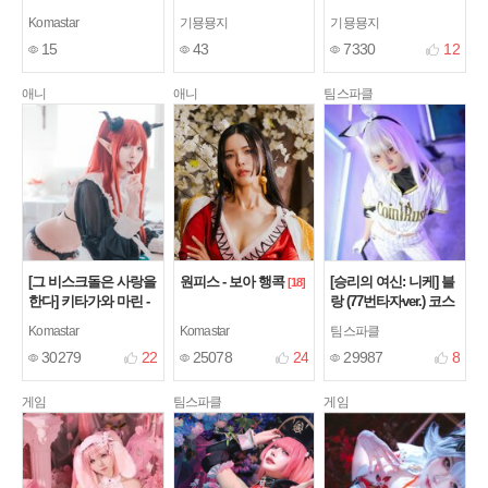
이드
Komastar
기묭묭지
기묭묭지
15
43
7330
12
애니
애니
팀스파클
[그 비스크돌은 사랑을
원피스 - 보아 행콕
[승리의 여신: 니케] 블
[18]
한다] 키타가와 마린 -
랑 (77번타자ver.) 코스
리즈큥 ver
프레
[14]
[2]
Komastar
Komastar
팀스파클
30279
22
25078
24
29987
8
게임
팀스파클
게임