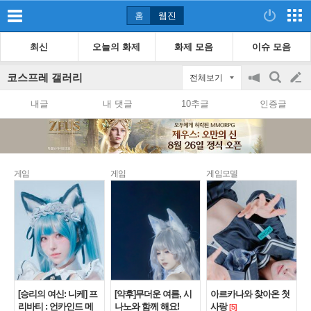
홈
웹진
최신
오늘의 화제
화제 모음
이슈 모음
코스프레 갤러리
전체보기
공
검
글
지
색
내글
내 댓글
10추글
인증글
on/off
쓰
기
게임
게임
게임모델
[승리의 여신: 니케] 프
[약후]무더운 여름, 시
아르카나와 찾아온 첫
리바티 : 언카인드 메
나노와 함께 해요!
사랑
[5]