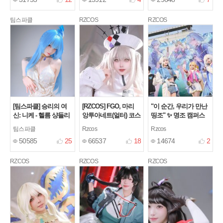
팀스파클
RZCOS
RZCOS
[팀스파클] 승리의 여
[RZCOS] FGO, 마리
"이 순간, 우리가 만난
신: 니케 - 헬름 샹들리
앙투아네트(얼터) 코스
띵조" ✨ 명조 캠퍼스
에 라이트 코스프레
프레!
위크 팝업스토어 현장
[23]
팀스파클
Rzcos
Rzcos
스케치 (성수 SPACE
[24]
50585
25
66537
18
14674
2
S1)
[2]
RZCOS
RZCOS
RZCOS