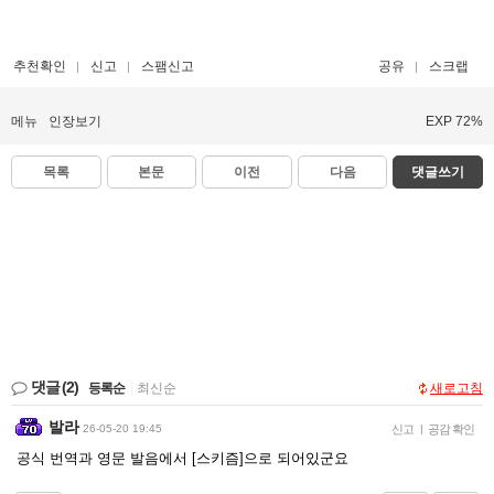
추천확인
신고
스팸신고
공유
스크랩
메뉴
인장보기
EXP 72%
목록
본문
이전
다음
댓글쓰기
댓글
(2)
등록순
|
최신순
새로고침
발라
26-05-20 19:45
신고
|
공감 확인
공식 번역과 영문 발음에서 [스키즘]으로 되어있군요