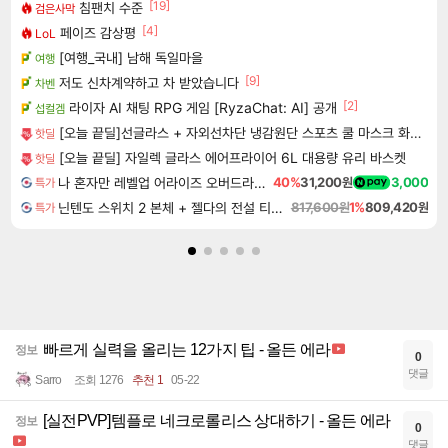
[19]
침팬치 수준
검은사막
[4]
페이즈 감상평
LoL
[여행_국내] 남해 독일마을
여행
[9]
저도 신차계약하고 차 받았습니다
차벤
[2]
라이자 AI 채팅 RPG 게임 [RyzaChat: AI] 공개
섭컬겜
[오늘 끝딜]선글라스 + 자외선차단 냉감원단 스포츠 쿨 마스크 화이트 1매입
핫딜
[오늘 끝딜] 자일렉 글라스 에어프라이어 6L 대용량 유리 바스켓
핫딜
나 혼자만 레벨업 어라이즈 오버드라이브 디럭스 에디션 Solo Leveling Arise Overdrive Deluxe Edition
40%
31,200원
3,000
특가
닌텐도 스위치 2 본체 + 젤다의 전설 티어스 오브 더 킹덤 닌텐도 스위치 2 에디션 + 젤다의 전설 브레스 오브 더 와일드 닌텐도 스위치 2 에디션 번들
817,600원
1%
809,420원
특가
빠르게 실력을 올리는 12가지 팁 - 올든 에라
정보
0
댓글
Sarro
조회 1276
추천 1
05-22
[실전PVP]템플로 네크로롤리스 상대하기 - 올든 에라
정보
0
댓글