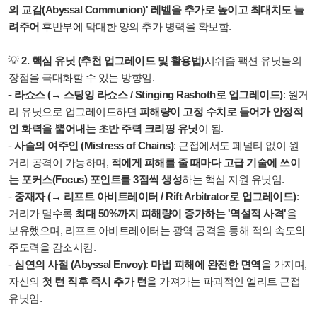
의 교감(Abyssal Communion)' 레벨을 추가로 높이고 최대치도 늘
려주어
후반부에 막대한 양의 추가 병력을 확보함.
💡
2. 핵심 유닛 (추천 업그레이드 및 활용법)
시쉬즘 팩션 유닛들의
장점을 극대화할 수 있는 방향임.
-
라쇼스 (→ 스팅잉 라쇼스 / Stinging Rashoth로 업그레이드)
: 원거
리 유닛으로 업그레이드하면
피해량이 고정 수치로 들어가 안정적
인 화력을 뿜어내는 초반 주력 크리핑 유닛
이 됨.
-
사슬의 여주인 (Mistress of Chains)
: 근접에서도 페널티 없이 원
거리 공격이 가능하며,
적에게 피해를 줄 때마다 고급 기술에 쓰이
는 포커스(Focus) 포인트를 3점씩 생성
하는 핵심 지원 유닛임.
-
중재자 (→ 리프트 아비트레이터 / Rift Arbitrator로 업그레이드)
:
거리가 멀수록
최대 50%까지 피해량이 증가하는 '역설적 사격'
을
보유했으며, 리프트 아비트레이터는 광역 공격을 통해 적의 속도와
주도력을 감소시킴.
-
심연의 사절 (Abyssal Envoy)
:
마법 피해에 완전한 면역
을 가지며,
자신의
첫 턴 직후 즉시 추가 턴
을 가져가는 파괴적인 엘리트 근접
유닛임.