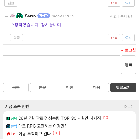
답글
0
0
Sarro
26-05-21 15:43
신고
|
공감 확인
수정되었습니다. 감사합니다.
답글
0
0
새로고침
등록
목록
본문
이전
다음
댓글보기
지금 뜨는 인벤
더보기+
[10]
26년 7월 팔로우 상승량 TOP 30 - 월간 치지직
잡담
마크 RPG 고민하는 이경민?
클립
[20]
야동 투척하고 간다
LoL