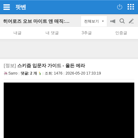
팟벤
히어로즈 오브 마이트 앤 매직: 올든 에라 파티 인벤
전체보기
공
검
글
지
색
내글
내 댓글
3추글
인증글
on/off
쓰
기
[정보]
스키즘 입문자 가이드 - 올든 에라
Sarro
댓글: 2 개
조회:
1476
2026-05-20 17:33:19