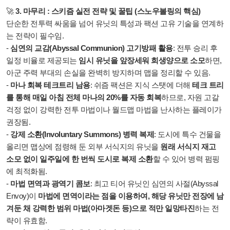
🚀
3. 마무리 : 스키즘 실전 전략 및 꿀팁 (스노우볼링의 핵심)
단순한 전투력 싸움을 넘어 유닛의 특성과 팩션 고유 기술을 연계하
는 전략이 필수임.
-
심연의 교감(Abyssal Communion) 고기방패 활용
: 전투 승리 후
일정 비율로 제공되는
임시 유닛을 앞장세워 희생양으로 소모
하면,
아군 주력 부대의 손실을 완벽히 방지하며 맵을 정리할 수 있음.
-
마나 회복 테크트리 남용
: 쉬즘 팩션은 지식 스탯에 더해
테크 트리
를 통해 매일 아침 전체 마나의 20%를 자동 회복
하므로, 자원 고갈
걱정 없이 강력한 전투 마법이나 월드맵 마법을 난사하는 플레이가
권장됨.
-
강제 소환(Involuntary Summons) 병력 복제
: 도시에 특수 건물을
올리면 맵상에 점령해 둔 외부 서식지의 유닛을
원래 서식지 재고
소모 없이 일주일에 한 번씩 도시로 복제 소환
할 수 있어 병력 펌핑
에 최적화됨.
-
마법 면역과 광역기 콤보
: 최고 티어 유닛인 심연의 사절(Abyssal
Envoy)이
마법에 면역이라는 점을 이용하여, 해당 유닛만 전장에 남
겨둔 채 강력한 범위 마법(아마겟돈 등)으로 적만 일망타진
하는 전
략이 유효함.