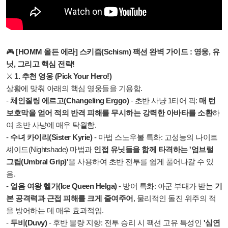
🎮
[HOMM 올든 에라] 스키즘(Schism) 팩션 완벽 가이드 : 영웅, 유
닛, 그리고 핵심 전략!
⚔️
1. 추천 영웅 (Pick Your Hero!)
상황에 맞춰 아래의 핵심 영웅들을 기용함.
-
체인질링 에르고(Changeling Erggo)
- 초반 사냥 1티어 픽:
매 턴
보호막을 얻어 적의 반격 피해를 무시하는 강력한 아바타를 소환
하
여 초반 사냥에 매우 탁월함.
-
수녀 카이리(Sister Kyrie)
- 마법 스노우볼 특화: 고성능의 나이트
셰이드(Nightshade) 마법과
인접 유닛들을 함께 타격하는 '엄브럴
그립(Umbral Grip)'
을 사용하여 초반 전투를 쉽게 풀어나갈 수 있
음.
-
얼음 여왕 헬가(Ice Queen Helga)
- 방어 특화: 아군 부대가 받는
기
본 공격력과 근접 피해를 크게 줄여주어
, 물리적인 돌진 위주의 적
을 방어하는 데 매우 효과적임.
-
두비(Duvy)
- 후반 물량 지향: 전투 승리 시 팩션 고유 특성인
'심연