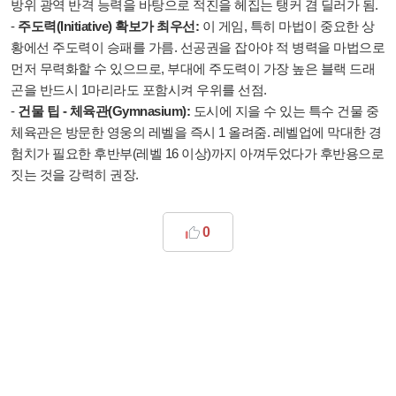
방위 광역 반격 능력을 바탕으로 적진을 헤집는 탱커 겸 딜러가 됨.
-
주도력(Initiative) 확보가 최우선:
이 게임, 특히 마법이 중요한 상
황에선 주도력이 승패를 가름. 선공권을 잡아야 적 병력을 마법으로
먼저 무력화할 수 있으므로, 부대에 주도력이 가장 높은 블랙 드래
곤을 반드시 1마리라도 포함시켜 우위를 선점.
-
건물 팁 - 체육관(Gymnasium):
도시에 지을 수 있는 특수 건물 중
체육관은 방문한 영웅의 레벨을 즉시 1 올려줌. 레벨업에 막대한 경
험치가 필요한 후반부(레벨 16 이상)까지 아껴두었다가 후반용으로
짓는 것을 강력히 권장.
0