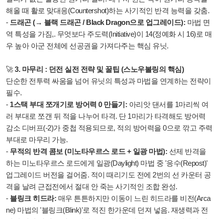
해올 때 활로 맞대응(Countershot)하는 사기적인 반격 능력을 갖춤.
-
드래곤 (→ 블랙 드래곤 / Black Dragon으로 업그레이드):
마법 면
역 특성을 가짐,. 무엇보다 주도력(Initiative)이 14(정예화 시 16)로 매
우 높아 아군 전체에 선공권을 가져다주는 핵심 유닛.
🚀
3. 마무리 : 던전 실전 전략 및 꿀팁 (스노우볼링의 핵심)
단순한 전투력 싸움을 넘어 유닛의 특성과 마법을 연계하는 전략이
필수.
-
1스택 부대 쪼개기로 방어력 0 만들기:
아리앗 댄서를 1마리씩 여
러 부대로 쪼갠 뒤 적을 나누어 타격. 단 1마리가 타격해도 방어력
감소 디버프(-2)가 중첩 적용되므로, 적의 방어력을 0으로 깎고 주력
부대로 마무리 가능.
-
무적의 반격 콤보 (미노타우르스 로드 + 일광 마법):
선제 반격을
하는 미노타우르스 로드에게 일광(Daylight) 마법 중 '응수(Repost)'
업그레이드 버전을 걸어줌. 적이 때리기도 전에 2번의 선 카운터 공
격을 날려 근접전에서 절대 안 죽는 사기적인 조합 완성.
-
블링크 히드라:
매우 튼튼하지만 이동이 느린 히드라를 비전(Arca
ne) 마법의 '블링크(Blink)'로 적진 한가운데 던져 넣음. 재생력과 전