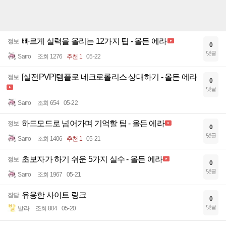
빠르게 실력을 올리는 12가지 팁 - 올든 에라
정보
0
댓글
Sarro
조회 1276
추천 1
05-22
[실전PVP]템플로 네크로롤리스 상대하기 - 올든 에라
정보
0
댓글
Sarro
조회 654
05-22
하드모드로 넘어가며 기억할 팁 - 올든 에라
정보
0
댓글
Sarro
조회 1406
추천 1
05-21
초보자가 하기 쉬운 5가지 실수 - 올든 에라
정보
0
댓글
Sarro
조회 1967
05-21
유용한 사이트 링크
잡담
0
댓글
발라
조회 804
05-20