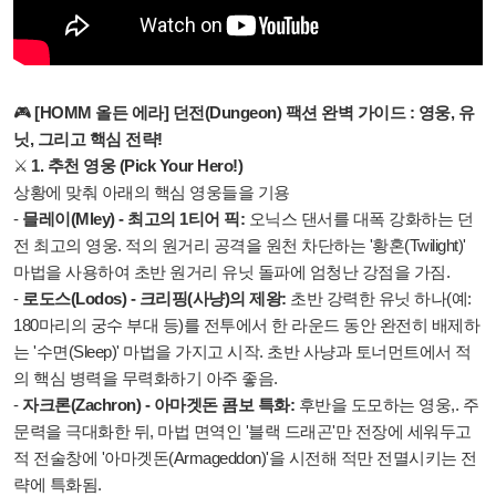
🎮
[HOMM 올든 에라] 던전(Dungeon) 팩션 완벽 가이드 : 영웅, 유
닛, 그리고 핵심 전략!
⚔️
1. 추천 영웅 (Pick Your Hero!)
상황에 맞춰 아래의 핵심 영웅들을 기용
-
믈레이(Mley) - 최고의 1티어 픽:
오닉스 댄서를 대폭 강화하는 던
전 최고의 영웅. 적의 원거리 공격을 원천 차단하는 '황혼(Twilight)'
마법을 사용하여 초반 원거리 유닛 돌파에 엄청난 강점을 가짐.
-
로도스(Lodos) - 크리핑(사냥)의 제왕:
초반 강력한 유닛 하나(예:
180마리의 궁수 부대 등)를 전투에서 한 라운드 동안 완전히 배제하
는 '수면(Sleep)' 마법을 가지고 시작. 초반 사냥과 토너먼트에서 적
의 핵심 병력을 무력화하기 아주 좋음.
-
자크론(Zachron) - 아마겟돈 콤보 특화:
후반을 도모하는 영웅,. 주
문력을 극대화한 뒤, 마법 면역인 '블랙 드래곤'만 전장에 세워두고
적 전술창에 '아마겟돈(Armageddon)'을 시전해 적만 전멸시키는 전
략에 특화됨.