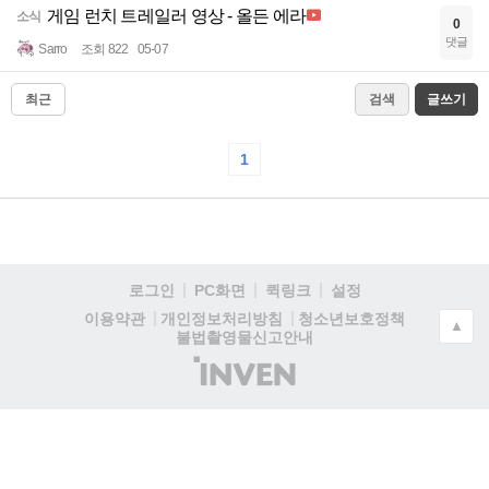
게임 런치 트레일러 영상 - 올든 에라
소식
0
댓글
Sarro
조회 822
05-07
최근
검색
글쓰기
1
로그인
PC화면
퀵링크
설정
청소년보호정책
이용약관
개인정보처리방침
▲
불법촬영물신고안내
(주)
인
벤