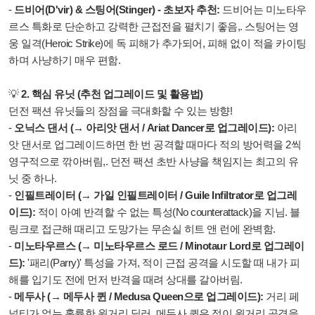
-
드비어(D'vir) & 스팅어(Stinger) - 초보자 추천:
드비어는 미노타우
르스 특화로 단순하고 강력한 근접전을 펼치기 좋음,. 스팅어는 영
웅 일격(Heroic Strike)에 독 피해가 추가되어, 피해 없이 적을 카이팅
하며 사냥하기 매우 편함.
💡
2. 핵심 유닛 (추천 업그레이드 및 활용법)
던전 팩션 유닛들의 장점을 극대화할 수 있는 방향!
-
오닉스 댄서 (→ 아리앗 댄서 / Ariat Dancer로 업그레이드):
아리
앗 댄서로 업그레이드하면 한 번 공격할 때마다 적의 방어력을 2씩
영구적으로 깎아버림,. 던전 팩션 초반 사냥을 책임지는 최고의 유
닛 중 하나.
-
인필트레이터 (→ 가일 인필트레이터 / Guile Infiltrator로 업그레
이드):
적이 아예 반격할 수 없는 특성(No counterattack)을 지님. 블
링크로 접근해 때리고 도망가는 무손실 히트 앤 런에 완벽함.
-
미노타우르스 (→ 미노타우르스 로드 / Minotaur Lord로 업그레이
드):
'패리(Parry)' 특성을 가져, 적이 근접 공격을 시도할 때 내가 피
해를 입기도 전에 먼저 반격을 때려 상대를 갈아버림.
-
메두사 (→ 메두사 퀸 / Medusa Queen으로 업그레이드):
거리 페
널티가 없는 훌륭한 원거리 딜러. 메두사 퀸은 적이 원거리 공격을