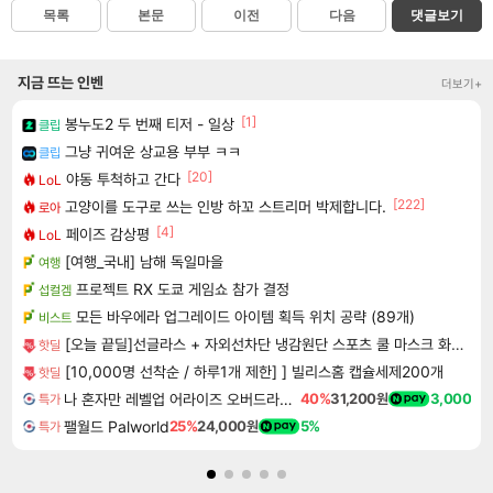
목록
본문
이전
다음
댓글보기
지금 뜨는 인벤
더보기+
[1]
봉누도2 두 번째 티저 - 일상
클립
그냥 귀여운 상교용 부부 ㅋㅋ
클립
[20]
야동 투척하고 간다
LoL
[222]
고양이를 도구로 쓰는 인방 하꼬 스트리머 박제합니다.
로아
[4]
페이즈 감상평
LoL
[여행_국내] 남해 독일마을
여행
프로젝트 RX 도쿄 게임쇼 참가 결정
섭컬겜
모든 바우에라 업그레이드 아이템 획득 위치 공략 (89개)
비스트
[오늘 끝딜]선글라스 + 자외선차단 냉감원단 스포츠 쿨 마스크 화이트 1매입
핫딜
[10,000명 선착순 / 하루1개 제한] ] 빌리스홈 캡슐세제200개
핫딜
나 혼자만 레벨업 어라이즈 오버드라이브 디럭스 에디션 Solo Leveling Arise Overdrive Deluxe Edition
40%
31,200원
3,000
특가
팰월드 Palworld
25%
24,000원
5%
특가