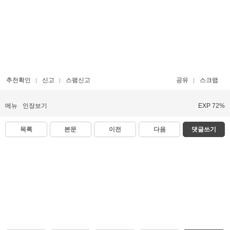
추천확인
신고
스팸신고
공유
스크랩
메뉴
인장보기
EXP 72%
목록
본문
이전
다음
댓글쓰기