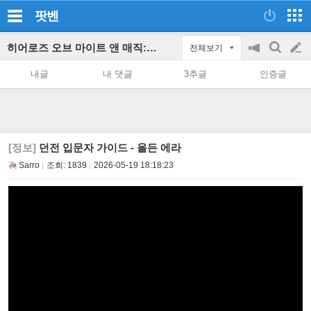
팟벤
히어로즈 오브 마이트 앤 매직: 올든 에라 파티 인벤
전체보기
공
검
글
지
색
내글
내 댓글
3추글
인증글
on/off
쓰
기
[정보]
던전 입문자 가이드 - 올든 에라
Sarro
조회:
1839
2026-05-19 18:18:23