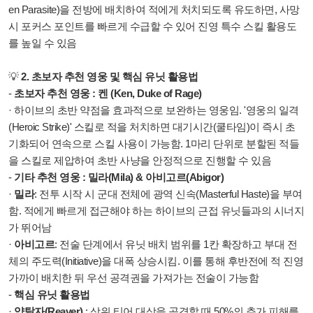
en Parasite)을 전방에 배치하여 적에게 처치되도록 유도하면, 사망
시 포커스 포인트를 빠르게 수급할 수 있어 진영 특수 스킬 활용도
를 높일 수 있음
💡
2. 초보자 추천 영웅 및 핵심 유닛 활용법
-
초보자 추천 영웅 : 켄 (Ken, Duke of Rage)
· 하이브의 초반 약점을 효과적으로 보완하는 영웅임. '영웅의 일격
(Heroic Strike)' 스킬로 적을 처치하면 대기시간(쿨타임)이 즉시 초
기화되어 연속으로 스킬 사용이 가능함. 1마리 단위로 분할된 적들
을 스킬로 제압하여 초반 사냥을 안정적으로 진행할 수 있음
-
기타 추천 영웅 : 밀라(Mila) & 아비고르(Abigor)
·
밀라
: 전투 시작 시 군대 전체에 광역 신속(Masterful Haste)을 부여
함. 적에게 빠르게 접근해야 하는 하이브의 근접 유닛들과의 시너지
가 뛰어남
·
아비고르
: 전술 단계에서 유닛 배치 범위를 1칸 확장하고 부대 전
체의 주도력(Initiative)을 대폭 상승시킴. 이를 통해 후반전에 적 진영
가까이 배치한 뒤 우선 공격권을 가져가는 전술이 가능함
-
핵심 유닛 활용법
·
약탈자(Reaver)
: 상위 티어 대상을 공격할 때 50%의 추가 피해를