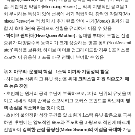
줌. 위협적인 약탈자(Menacing Reaver)는 적의 치명적인 공격을 1
회 무시하는 특성이 있어 선봉에 서기 적합하며, 광적인 약탈자(Ma
niacal Reaver)는 적 처치 시 추가 턴을 얻어 사기(Morale) 효과와 결
합 시 최대 3연속 공격으로 전황을 유리하게 이끌 수 있음
·
하이브 퀸/마더(Hive Queen/Mother)
: 상대방 부대에 포함된 진영
종류가 다양할수록 능력치가 크게 상승하는 '영혼 동화(Soul Assimil
ator)' 특성을 보유함. 하이브 마더로 업그레이드할 경우 1 포커스를
소모해 이 유용한 버프를 아군 전체에 부여할 수 있음
🚀
3. 마무리: 운영의 핵심 - 1스택 미끼와 기동성의 활용
- 하이브는 상위 테크 유닛 생산을 위해
크리스털 자원 의존도가 매
우 높은 진영
- 초반에는 원거리 공격 수단이 부족하므로, 1마리 단위의 유닛을 미
끼로 내세워 적의 반격을 소모시키고 포커스 포인트를 확보하며
병
력 손실을 최소화하는 것
이 중요
- 초반의 불안정한 성장 구간을 알 소환과 1스택 유닛 활용으로 극복
하면, 후반에는 압도적인 속도와 주도력을 바탕으로 적진에 빠르게
진입하여
강력한 근접 물량전(Melee Swarm)의 이점을 극대화
가능