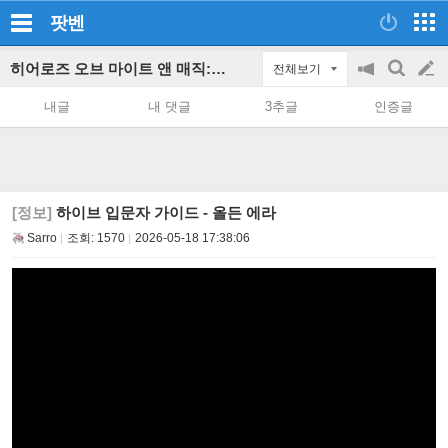
팟벤
히어로즈 오브 마이트 앤 매직: 올든 에라 파티 인벤
전체보기
공
검
글
지
색
내글
내 댓글
3추글
인증글
on/off
쓰
기
[정보]
하이브 입문자 가이드 - 올든 에라
Sarro
조회:
1570
2026-05-18 17:38:06