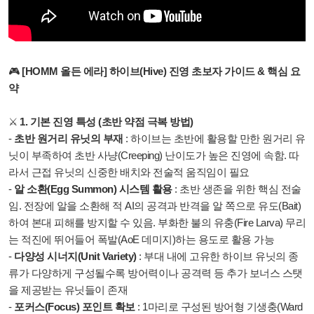
🎮
[HOMM 올든 에라] 하이브(Hive) 진영 초보자 가이드 & 핵심 요
약
⚔️
1. 기본 진영 특성 (초반 약점 극복 방법)
-
초반 원거리 유닛의 부재
: 하이브는 초반에 활용할 만한 원거리 유
닛이 부족하여 초반 사냥(Creeping) 난이도가 높은 진영에 속함. 따
라서 근접 유닛의 신중한 배치와 전술적 움직임이 필요
-
알 소환(Egg Summon) 시스템 활용
: 초반 생존을 위한 핵심 전술
임. 전장에 알을 소환해 적 AI의 공격과 반격을 알 쪽으로 유도(Bait)
하여 본대 피해를 방지할 수 있음. 부화한 불의 유충(Fire Larva) 무리
는 적진에 뛰어들어 폭발(AoE 데미지)하는 용도로 활용 가능
-
다양성 시너지(Unit Variety)
: 부대 내에 고유한 하이브 유닛의 종
류가 다양하게 구성될수록 방어력이나 공격력 등 추가 보너스 스탯
을 제공받는 유닛들이 존재
-
포커스(Focus) 포인트 확보
: 1마리로 구성된 방어형 기생충(Ward