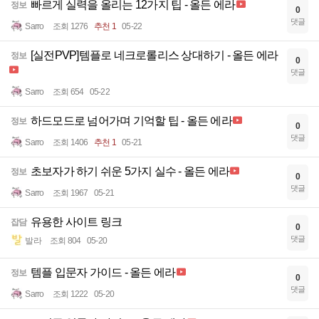
빠르게 실력을 올리는 12가지 팁 - 올든 에라
정보
0
댓글
Sarro
조회 1276
추천 1
05-22
[실전PVP]템플로 네크로롤리스 상대하기 - 올든 에라
정보
0
댓글
Sarro
조회 654
05-22
하드모드로 넘어가며 기억할 팁 - 올든 에라
정보
0
댓글
Sarro
조회 1406
추천 1
05-21
초보자가 하기 쉬운 5가지 실수 - 올든 에라
정보
0
댓글
Sarro
조회 1967
05-21
유용한 사이트 링크
잡담
0
댓글
발라
조회 804
05-20
템플 입문자 가이드 - 올든 에라
정보
0
댓글
Sarro
조회 1222
05-20