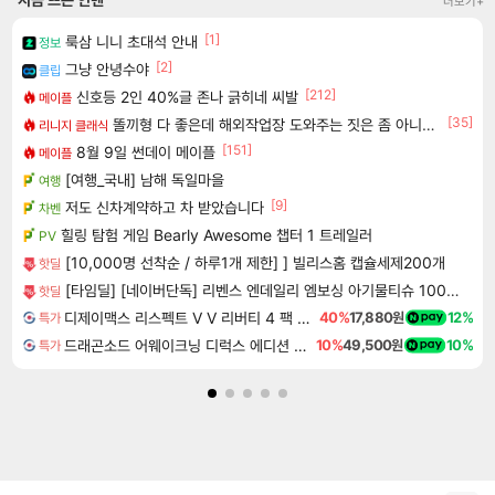
더보기+
[1]
룩삼 니니 초대석 안내
정보
[2]
그냥 안녕수야
클립
[212]
신호등 2인 40%글 존나 긁히네 씨발
메이플
[35]
똘끼형 다 좋은데 해외작업장 도와주는 짓은 좀 아니지않냐?
리니지 클래식
[151]
8월 9일 썬데이 메이플
메이플
[여행_국내] 남해 독일마을
여행
[9]
저도 신차계약하고 차 받았습니다
차벤
힐링 탐험 게임 Bearly Awesome 챕터 1 트레일러
PV
[10,000명 선착순 / 하루1개 제한] ] 빌리스홈 캡슐세제200개
핫딜
[타임딜] [네이버단독] 리벤스 엔데일리 엠보싱 아기물티슈 100매, 10개
핫딜
디제이맥스 리스펙트 V V 리버티 4 팩 DJMAX RESPECT V V Liberty 4 Pack DLC
40%
17,880원
12%
특가
드래곤소드 어웨이크닝 디럭스 에디션 DragonSword Awakening Deluxe Edition
10%
49,500원
10%
특가