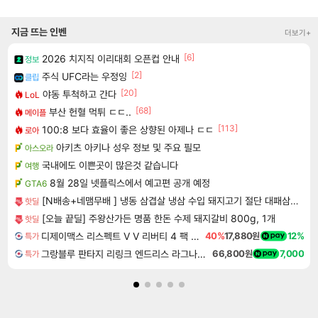
지금 뜨는 인벤
더보기+
[6]
2026 치지직 이리대회 오픈컵 안내
정보
[2]
주식 UFC라는 우정잉
클립
[20]
야동 투척하고 간다
LoL
[68]
부산 헌혈 먹튀 ㄷㄷ..
메이플
[113]
100:8 보다 효율이 좋은 상향된 아제나 ㄷㄷ
로아
아키츠 아키나 성우 정보 및 주요 필모
아스오라
국내에도 이쁜곳이 많은것 같습니다
여행
8월 28일 넷플릭스에서 예고편 공개 예정
GTA6
[N배송+네맴무배 ] 냉동 삼겹살 냉삼 수입 돼지고기 절단 대패삼겹살
핫딜
[오늘 끝딜] 주왕산가든 명품 한돈 수제 돼지갈비 800g, 1개
핫딜
디제이맥스 리스펙트 V V 리버티 4 팩 DJMAX RESPECT V V Liberty 4 Pack DLC
40%
17,880원
12%
특가
그랑블루 판타지 리링크 엔드리스 라그나로크 Granblue Fantasy Relink Endless Ragnarok
66,800원
7,000
특가