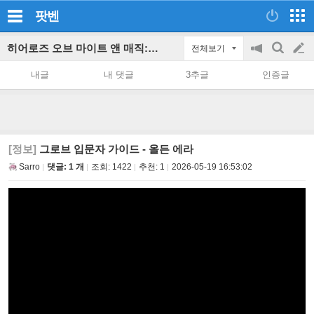
팟벤
히어로즈 오브 마이트 앤 매직: 올든 에라 파티 인벤
전체보기
공
검
글
지
색
내글
내 댓글
3추글
인증글
on/off
쓰
기
[정보]
그로브 입문자 가이드 - 올든 에라
Sarro
댓글: 1 개
조회:
1422
추천:
1
2026-05-19 16:53:02