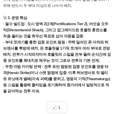
위해 반드시 두 부대 이상으로 나누어 배치.
🚀
3. 운영 핵심
-
필수 빌드업
:
도시 방벽 2단계(Fortifications Tier 2), 버섯숲 오두
막(Shroomwood Shack), 그리고 업그레이드된 호플릿 훈련소를
처음 올리는 것을 최우선 목표로 삼아 자원을 집중
-
부대 쪼개기를 통한 집중 포인트 펌핑
:
주력 딜러인 폰 아처와 허
브맨서를 후방에 배치
,
돈 호플릿을 1기씩 쪼개어 여러 부대로 전방
배치
. 전투가 시작되자마자
호플릿의 스킬을 전부 돌려 순식간에 집
중 포인트를 최대치로 채우는 것이 그로브 전투의 기본 전제
.
-
무한 마법 카이팅 전략
: 전투 초반 펌핑된 집중 포인트를
영웅 타
격(Heroic Strike)이나 스탯 펌핑에 집중
. 이후 허브맨서로 적 엘리
트 유닛에게 벌떼(지속 피해)를 묻히고, 영웅의 기적(Thaumaturgy)
등 스킬을 활용해 쿨타임을 초기화하며
원거리에서 일방적으로 적
을 갉아먹는 전투 지속
.
1