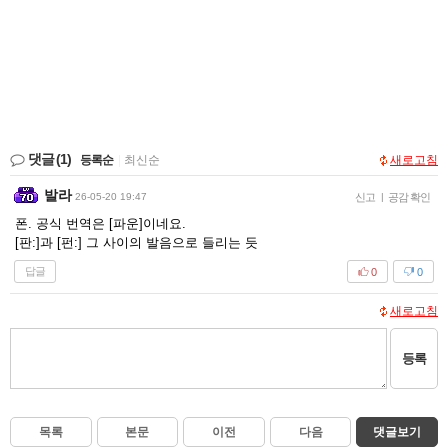
댓글
(1)
등록순
|
최신순
새로고침
발라
26-05-20 19:47
신고
|
공감 확인
폰. 공식 번역은 [파운]이네요.
[판:]과 [펀:] 그 사이의 발음으로 들리는 듯
답글
0
0
새로고침
등록
목록
본문
이전
다음
댓글보기