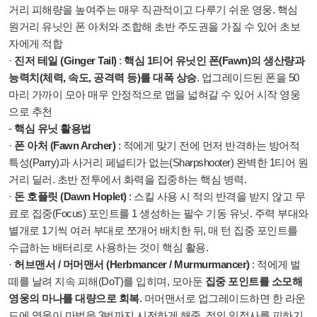
거리 피해량을 높여주는 매우 직관적이고 다루기 쉬운 영웅. 핵심
원거리 유닛인 폰 아처와 조합해 초반 주도권을 가질 수 있어 초보
자에게 적합
·
진저 테일 (Ginger Tail)
:
핵심 1티어 유닛인 폰(Fawn)의 생산량과
능력치(체력, 속도, 공격력 등)를 대폭 상승
. 업그레이드된 폰을 50
마리 가까이 모아 매우 안정적으로 맵을 넓혀갈 수 있어 시작 영웅
으로 추천
-
핵심 유닛 활용법
·
폰 아처 (Fawn Archer)
: 적에게 맞기 전에 먼저 반격하는 방어적
특성(Parry)과 사거리 페널티가 없는(Sharpshooter) 완벽한 1티어 원
거리 딜러. 초반 전투에서 화력을 집중하는 핵심 병력.
·
돈 호플릿 (Dawn Hoplet)
: 스킬 사용 시 적의 반격을 받지 않고 무
료로 집중(Focus) 포인트를 1 생성하는 필수 기동 유닛. 주력 부대와
별개로 1기씩 여러 부대로 쪼개어 배치한 뒤, 매 턴 집중 포인트를
수급하는 배터리로 사용하는 것이 핵심 활용.
·
허브맨서 / 머머맨서 (Herbmancer / Murmurmancer)
: 적에게 벌
떼를 날려 지속 피해(DoT)를 입히며, 모아둔
집중 포인트를 소모해
영웅의 마나를 대량으로 회복
. 머머맨서로 업그레이드하면 한 라운
드에 영웅이 마법을 3번까지 시전하게 해줌. 적의 일점사를 피하기