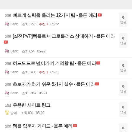
빠르게 실력을 올리는 12가지 팁 - 올든 에라
정보
0
댓글
Sarro
조회 1276
추천 1
05-22
[실전PVP]템플로 네크로롤리스 상대하기 - 올든 에라
정보
0
댓글
Sarro
조회 654
05-22
하드모드로 넘어가며 기억할 팁 - 올든 에라
정보
0
댓글
Sarro
조회 1406
추천 1
05-21
초보자가 하기 쉬운 5가지 실수 - 올든 에라
정보
0
댓글
Sarro
조회 1967
05-21
유용한 사이트 링크
잡담
0
댓글
발라
조회 804
05-20
템플 입문자 가이드 - 올든 에라
정보
0