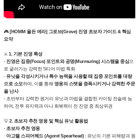
🎮
[HOMM 올든 에라] 그로브(Grove) 진영 초보자 가이드 & 핵심
요약
⚔️
1. 기본 진영 특성
-
진영은 집중(Focus) 포인트와 공명(Murmuring) 시스템을 중심
으
로 굴러가는 강력한 S티어 마법 특화
-
유닛을 각성시키거나 특수 능력을 사용할 때 집중 포인트를 대량
으로 소모
하며, 이를 통해
영웅의 스탯을 증폭시키거나 강력한 주문
을 난사
- 초반부터 강력한 원거리 유닛과 마법을 결합한 카이팅 전술에 능
하며, 전투 유지력과 마나 회복력이 전 진영 중 최상위권
💡
2. 초보자 추천 영웅 및 핵심 유닛 활용법
-
초보자 추천 영웅
·
아고렐 스피어헤드 (Agorel Spearhead)
: 유닛의 기본 피해량과 원