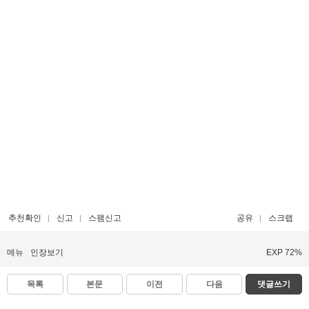
추천확인
신고
스팸신고
공유
스크랩
메뉴
인장보기
EXP 72%
목록
본문
이전
다음
댓글쓰기