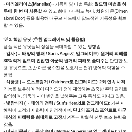
-
마리엘리아스(Marielias)
- 기동력 및 마법 특화:
월드맵 마법을 하
루에 한 번 더 사용
할 수 있고 최대 마나량도 높아, 차원의 문(Dimen
sional Door) 등을 활용해 대규모 지도에서 압도적인 기동성을 확보
할 수 있음.
💡
2. 핵심 유닛 (추천 업그레이드 및 활용법)
템플 팩션 유닛들의 장점을 극대화할 수 있는 방향임.
-
검사 (→ 태양의 방패 / Sun's Aegis로 업그레이드)
:
원거리 피해를
30% 적게 받으며 인접한 아군의 원거리 피해도 줄여주는
단단한 보
병 유닛으로, 초반 아군 궁수진을 보호하는 전위 방어막 역할을 수
행함.
-
석궁병 (→ 오스트링거 / Ostringer로 업그레이드)
:
2회 연속 사격
기능을 보유하여 적이 다가오기 전에 제압하는 초중반 주력 딜러로
활약하며, 영웅의 시야 반경을 넓혀주는 고유 특성도 지니고 있음.
-
빛탐식자 (→ 태양의 전령 / Sun's Herald로 업그레이드)
: 기본 피
해량이 고정되어 화력이 안정적이며,
단 1의 포커스 포인트로 아군
대상의 피해량을 최대치로 고정
시켜주는 탁월한 전투 보조 능력을
갖춤.
-
이단심문관 (→ 원장 수녀 / Mother Superior로 업그레이드)
: 기본