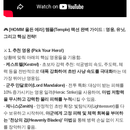
🎮
[HOMM 올든 에라] 템플(Temple) 팩션 완벽 가이드 : 영웅, 유닛,
그리고 핵심 전략!
⚔️
1. 추천 영웅 (Pick Your Hero!)
상황에 맞춰 아래의 핵심 영웅들을 기용함.
-
케스트렐(Kestrel)
- 초보자 강력 추천: 석궁병의 속도, 주도력, 체
력 등을 전반적으로
대폭 강화하여 초반 사냥 속도를 극대화
하는 데
가장 뛰어난 영웅임.
-
군주 만달로어(Lord Mandalore)
- 전투 특화: 대상이 받는 피해를
10% 증가시키는 영웅 일격(Heroic Strike)을 사용하여,
마법 저항력
을 무시하고 강력한 물리 피해를 누적
시킬 수 있음.
-
제니스(Zenith)
- 안정적인 초반 확장: 빛탐식자(Lightweaver)를 다
수 보유하고 시작하며,
아군에게 고정 피해 및 체력 회복을 부여하
는 '천상의 검(Heavenly Blades)' 마법
을 통해 병력 손실 없이 지도
를 장악하기 좋음.