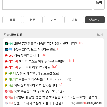
등록
목록
본문
이전
다음
댓글보기
지금 뜨는 인벤
더보기+
[10]
26년 7월 팔로우 상승량 TOP 30 - 월간 치지직
잡담
[1]
FC온 호날두보고 실망하는 민교
클립
[20]
야동 투척하고 간다
LoL
[11]
하이퍼 부스트 이후 길 잃은 뉴비분들!
검은사막
[13]
장비 올환 이후 약 7개월
검은사막
AI발 원가 압박, 메인보드값 오르나
해외겜
프롤로그 테스트를 마치고.. (feat. 리아)
리밋제로
[9]
저도 신차계약하고 차 받았습니다
차벤
묵호 흑골뱅이 2kg (1kg당 7,860원)
핫딜
[네맴무배] 삼성 정품 액정 보호필름 AR 스크린 프로텍터 갤럭시Z 폴드8 울트라, 2매입
핫딜
닌텐도 스위치 2 본체 + 젤다의 전설 티어스 오브 더 킹덤 닌텐도 스위치 2 에디션 + 젤다의 전설 브레스 오브 더 와일드 닌텐도 스위치 2 에디션 번들
817,600원
1%
809,420원
특가