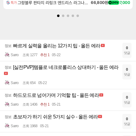
그랑블루 판타지 리링크 엔드리스 라그나로크 Granblue Fantasy Relink Endless Ragnarok
66,800원
7,000
특가
빠르게 실력을 올리는 12가지 팁 - 올든 에라
정보
0
댓글
Sarro
조회 1277
추천 1
05-22
[실전PVP]템플로 네크로롤리스 상대하기 - 올든 에라
정보
0
댓글
Sarro
조회 654
05-22
하드모드로 넘어가며 기억할 팁 - 올든 에라
정보
0
댓글
Sarro
조회 1406
추천 1
05-21
초보자가 하기 쉬운 5가지 실수 - 올든 에라
정보
0
댓글
Sarro
조회 1968
05-21