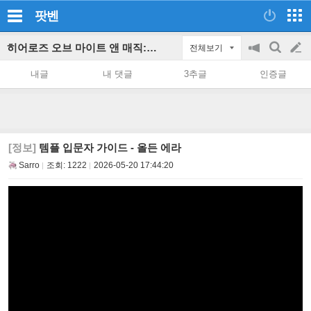
팟벤
히어로즈 오브 마이트 앤 매직: 올든 에라 파티 인벤
전체보기
공
검
글
지
색
내글
내 댓글
3추글
인증글
on/off
쓰
기
[정보]
템플 입문자 가이드 - 올든 에라
Sarro
조회:
1222
2026-05-20 17:44:20