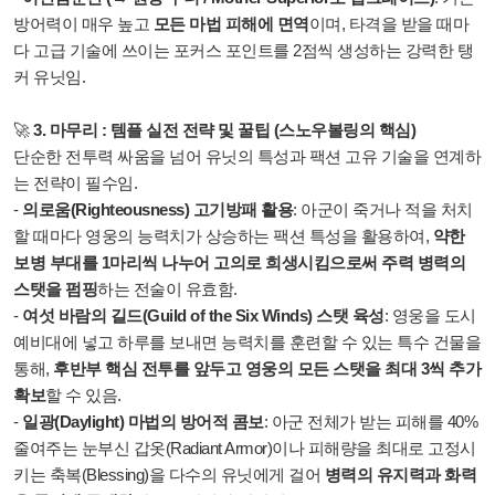
방어력이 매우 높고
모든 마법 피해에 면역
이며, 타격을 받을 때마
다 고급 기술에 쓰이는 포커스 포인트를 2점씩 생성하는 강력한 탱
커 유닛임.
🚀
3. 마무리 : 템플 실전 전략 및 꿀팁 (스노우볼링의 핵심)
단순한 전투력 싸움을 넘어 유닛의 특성과 팩션 고유 기술을 연계하
는 전략이 필수임.
-
의로움(Righteousness) 고기방패 활용
: 아군이 죽거나 적을 처치
할 때마다 영웅의 능력치가 상승하는 팩션 특성을 활용하여,
약한
보병 부대를 1마리씩 나누어 고의로 희생시킴으로써 주력 병력의
스탯을 펌핑
하는 전술이 유효함.
-
여섯 바람의 길드(Guild of the Six Winds) 스탯 육성
: 영웅을 도시
예비대에 넣고 하루를 보내면 능력치를 훈련할 수 있는 특수 건물을
통해,
후반부 핵심 전투를 앞두고 영웅의 모든 스탯을 최대 3씩 추가
확보
할 수 있음.
-
일광(Daylight) 마법의 방어적 콤보
: 아군 전체가 받는 피해를 40%
줄여주는 눈부신 갑옷(Radiant Armor)이나 피해량을 최대로 고정시
키는 축복(Blessing)을 다수의 유닛에게 걸어
병력의 유지력과 화력