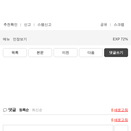
추천확인
신고
스팸신고
공유
스크랩
메뉴
인장보기
EXP 72%
목록
본문
이전
다음
댓글쓰기
댓글
등록순
|
최신순
새로고침
새로고침