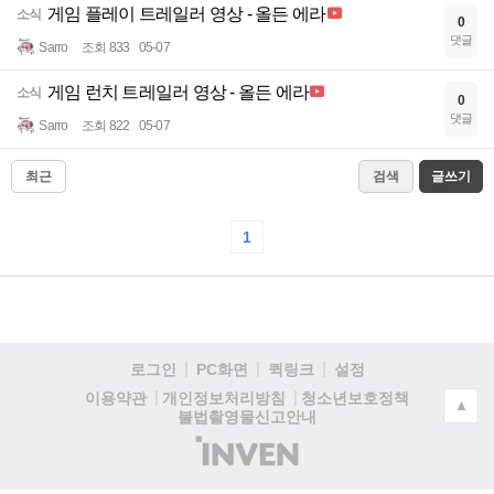
게임 플레이 트레일러 영상 - 올든 에라
소식
0
댓글
Sarro
조회 833
05-07
게임 런치 트레일러 영상 - 올든 에라
소식
0
댓글
Sarro
조회 822
05-07
최근
검색
글쓰기
1
로그인
PC화면
퀵링크
설정
청소년보호정책
이용약관
개인정보처리방침
▲
불법촬영물신고안내
(주)
인
벤