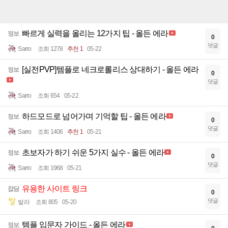
빠르게 실력을 올리는 12가지 팁 - 올든 에라
정보
0
댓글
Sarro
조회 1278
추천 1
05-22
[실전PVP]템플로 네크로롤리스 상대하기 - 올든 에라
정보
0
댓글
Sarro
조회 654
05-22
하드모드로 넘어가며 기억할 팁 - 올든 에라
정보
0
댓글
Sarro
조회 1406
추천 1
05-21
초보자가 하기 쉬운 5가지 실수 - 올든 에라
정보
0
댓글
Sarro
조회 1968
05-21
유용한 사이트 링크
잡담
0
댓글
발라
조회 805
05-20
템플 입문자 가이드 - 올든 에라
정보