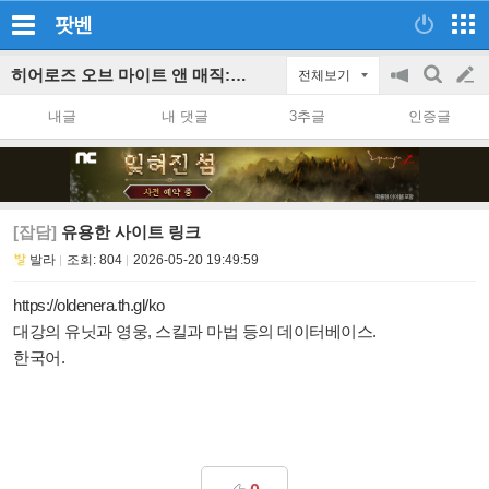
팟벤
히어로즈 오브 마이트 앤 매직: 올든 에라 파티 인벤
전체보기
공
검
글
지
색
내글
내 댓글
3추글
인증글
on/off
쓰
기
[잡담]
유용한 사이트 링크
발라
조회:
804
2026-05-20 19:49:59
https://oldenera.th.gl/ko
대강의 유닛과 영웅, 스킬과 마법 등의 데이터베이스.
한국어.