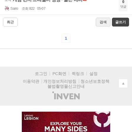
0
댓글
Sarro
조회 822
05-07
최근
검색
글쓰기
1
로그인
PC화면
퀵링크
설정
청소년보호정책
이용약관
개인정보처리방침
▲
불법촬영물신고안내
(주)
인
벤