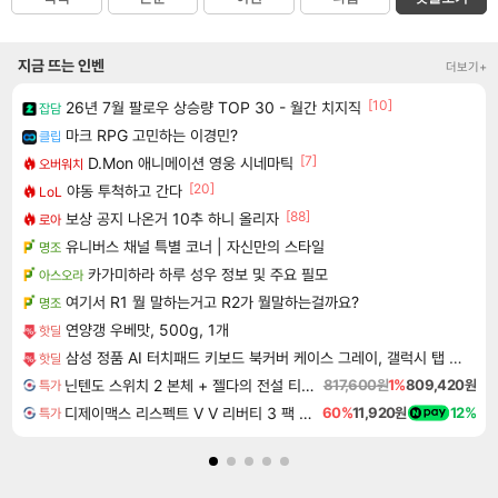
지금 뜨는 인벤
더보기+
[10]
26년 7월 팔로우 상승량 TOP 30 - 월간 치지직
잡담
마크 RPG 고민하는 이경민?
클립
[7]
D.Mon 애니메이션 영웅 시네마틱
오버워치
[20]
야동 투척하고 간다
LoL
[88]
보상 공지 나온거 10추 하니 올리자
로아
유니버스 채널 특별 코너 | 자신만의 스타일
명조
카가미하라 하루 성우 정보 및 주요 필모
아스오라
여기서 R1 뭘 말하는거고 R2가 뭘말하는걸까요?
명조
연양갱 우베맛, 500g, 1개
핫딜
삼성 정품 AI 터치패드 키보드 북커버 케이스 그레이, 갤럭시 탭 S11 울트라
핫딜
닌텐도 스위치 2 본체 + 젤다의 전설 티어스 오브 더 킹덤 닌텐도 스위치 2 에디션 + 젤다의 전설 브레스 오브 더 와일드 닌텐도 스위치 2 에디션 번들
817,600원
1%
809,420원
특가
디제이맥스 리스펙트 V V 리버티 3 팩 DJMAX RESPECT V V Liberty 3 Pack DLC
60%
11,920원
12%
특가